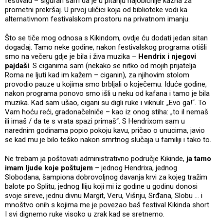
festivalu – siguran sam da je u pitanju najobičnije kazna za
prometni prekršaj. U prvoj uličici koja od biblioteke vodi ka
alternativnom festivalskom prostoru na privatnom imanju.
Što se tiče mog odnosa s Kikindom, ovdje ću dodati jedan sitan
događaj. Tamo neke godine, nakon festivalskog programa otišli
smo na večeru gdje je bila i živa muzika –
Hendrix i njegovi
pajdaši
. S ciganima sam (nekako se nitko od mojih prijatelja
Roma ne ljuti kad im kažem – ciganin), za njihovim stolom
provodio pauze u kojima smo brbljali o koječemu. Iduće godine,
nakon programa ponovo smo išli u neku od kafana i tamo je bila
muzika. Kad sam ušao, cigani su digli ruke i viknuli: „Evo ga!“. To
Vam hoću reći, gradonačelniče – kao iz onog stiha: „to il nemaš
ili imaš / da te s vrata spazi primaš“. S Hendrixom sam u
narednim godinama popio pokoju kavu, pričao o unucima, javio
se kad mu je bilo teško nakon smrtnog slučaja u familiji i tako to.
Ne trebam ja poštovati administrativno područje Kikinde,
ja tamo
imam ljude koje poštujem
– jednog Hendrixa, jednog
Slobodana, šampiona dobrovoljnog davanja krvi za kojeg tražim
balote po Splitu, jednog Iliju koji mi iz godine u godinu donosi
svoje sireve, jednu divnu Margit, Veru, Višnju, Srđana, Slobu … i
mnoštvo onih s kojima me je povezao baš festival Kikinda short.
I svi dignemo ruke visoko u zrak kad se sretnemo.