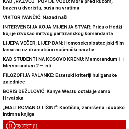
KAD „RAZVOJ“ POPIJE VODU: More pred kućom,
bazen u dvorištu, suša na vratima
VIKTOR IVANČIĆ: Nazad naši
INTERVENCIJA KOJA MIJENJA STVAR: Priča o Hodži
koji je izvukao mrtvog partizanskog komandanta
LIJEPA VEČER, LIJEP DAN: Homoseksploatacijski film
lansiran uz dramatični mučenički narativ
KAD STUDENTI NA KOSOVO KRENU: Memorandum 1 i
Memorandum 2 – isti
FILOZOFIJA PALANKE: Estetski kriteriji huliganske
zajednice
BORIS DEŽULOVIĆ: Kanye Westu ostala je samo
Hrvatska
„MALI ROMAN O TIŠINI“: Kaotična, zamršena i duboko
intimna knjiga
R
ECEPTI