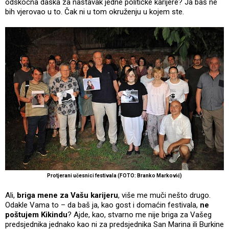
odskočna daska za nastavak jedne političke karijere? Ja baš ne
bih vjerovao u to. Čak ni u tom okruženju u kojem ste.
Protjerani učesnici festivala (FOTO: Branko Marković)
Ali,
briga mene za Vašu karijeru
, više me muči nešto drugo.
Odakle Vama to – da baš ja, kao gost i domaćin festivala,
ne
poštujem Kikindu
? Ajde, kao, stvarno me nije briga za Vašeg
predsjednika jednako kao ni za predsjednika San Marina ili Burkine