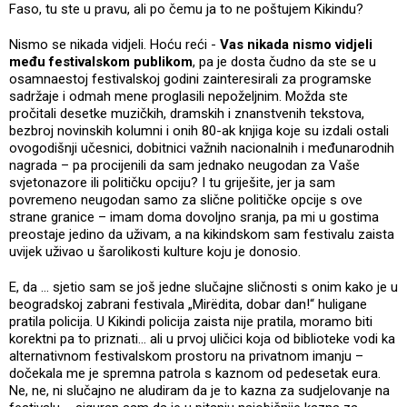
Faso, tu ste u pravu, ali po čemu ja to ne poštujem Kikindu?
Nismo se nikada vidjeli. Hoću reći -
Vas nikada nismo vidjeli
među festivalskom publikom
, pa je dosta čudno da ste se u
osamnaestoj festivalskoj godini zainteresirali za programske
sadržaje i odmah mene proglasili nepoželjnim. Možda ste
pročitali desetke muzičkih, dramskih i znanstvenih tekstova,
bezbroj novinskih kolumni i onih 80-ak knjiga koje su izdali ostali
ovogodišnji učesnici, dobitnici važnih nacionalnih i međunarodnih
nagrada – pa procijenili da sam jednako neugodan za Vaše
svjetonazore ili političku opciju? I tu griješite, jer ja sam
povremeno neugodan samo za slične političke opcije s ove
strane granice – imam doma dovoljno sranja, pa mi u gostima
preostaje jedino da uživam, a na kikindskom sam festivalu zaista
uvijek uživao u šarolikosti kulture koju je donosio.
E, da … sjetio sam se još jedne slučajne sličnosti s onim kako je u
beogradskoj zabrani festivala „Mirëdita, dobar dan!“ huligane
pratila policija. U Kikindi policija zaista nije pratila, moramo biti
korektni pa to priznati… ali u prvoj uličici koja od biblioteke vodi ka
alternativnom festivalskom prostoru na privatnom imanju –
dočekala me je spremna patrola s kaznom od pedesetak eura.
Ne, ne, ni slučajno ne aludiram da je to kazna za sudjelovanje na