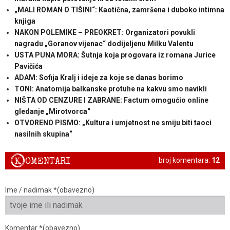
„MALI ROMAN O TIŠINI“: Kaotična, zamršena i duboko intimna
knjiga
NAKON POLEMIKE – PREOKRET: Organizatori povukli
nagradu „Goranov vijenac“ dodijeljenu Milku Valentu
USTA PUNA MORA: Šutnja koja progovara iz romana Jurice
Pavičića
ADAM: Sofija Kralj i ideje za koje se danas borimo
TONI: Anatomija balkanske protuhe na kakvu smo navikli
NIŠTA OD CENZURE I ZABRANE: Factum omogućio online
gledanje „Mirotvorca“
OTVORENO PISMO: „Kultura i umjetnost ne smiju biti taoci
nasilnih skupina“
K
OMENTARI
broj komentara:
12
Ime / nadimak *(obavezno)
Komentar *(obavezno)