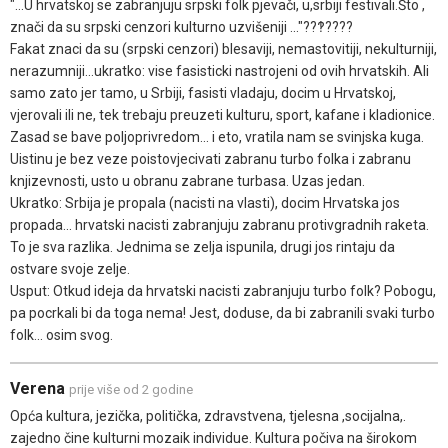
"...U hrvatskoj se zabranjuju srpski folk pjevači, u,srbiji festivali.Što ,
znači da su srpski cenzori kulturno uzvišeniji ..."??‽????
Fakat znaci da su (srpski cenzori) blesaviji, nemastovitiji, nekulturniji,
nerazumniji...ukratko: vise fasisticki nastrojeni od ovih hrvatskih. Ali
samo zato jer tamo, u Srbiji, fasisti vladaju, docim u Hrvatskoj,
vjerovali ili ne, tek trebaju preuzeti kulturu, sport, kafane i kladionice.
Zasad se bave poljoprivredom... i eto, vratila nam se svinjska kuga.
Uistinu je bez veze poistovjecivati zabranu turbo folka i zabranu
knjizevnosti, usto u obranu zabrane turbasa. Uzas jedan.
Ukratko: Srbija je propala (nacisti na vlasti), docim Hrvatska jos
propada... hrvatski nacisti zabranjuju zabranu protivgradnih raketa.
To je sva razlika. Jednima se zelja ispunila, drugi jos rintaju da
ostvare svoje zelje.
Usput: Otkud ideja da hrvatski nacisti zabranjuju turbo folk? Pobogu,
pa pocrkali bi da toga nema! Jest, doduse, da bi zabranili svaki turbo
folk... osim svog.
Verena
prije više od 2 godine
Opća kultura, jezička, politička, zdravstvena, tjelesna ,socijalna,.
zajedno čine kulturni mozaik individue. Kultura počiva na širokom