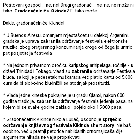
Poštovani gospod … ne, ne! Dragi gradonač … ne, ne, ne može ni
tako.
Gradonačelniče Kikinde
? E, tako može.
Dakle, gradonačelniče Kikinde!
* U Buenos Airesu, omanjem mjestašcetu u dalekoj Argentini,
gradska je uprava
zabranila
održavanje festivala elektronske
muzike, zbog pretjeranog konzumiranja droge od čega je umrlo
pet posjetitelja festivala.
* Na jednom privatnom otočiću karipskog arhipelaga, točnije - u
državi Trinidad i Tobago, vlasti su
zabranile
održavanje Festivala
bluda, za koji je pedesetak muškaraca već platilo kartu od 5.000
eura da bi slobodno bludničili sa stotinjak prostitutki.
* Vlada jedne kineske pokrajine je u gradu Qianxi, nakon 600
godina tradicije,
zabranila
održavanje festivala jedenja pasa, na
kojem bi se svake godine zaklalo i pojelo oko 15.000 pasa.
* Gradonačelnik Kikinde Nikola Lukač, osobno je
spriječio
održavanje književnog festivala Kikinda short story
. Ne baš
osobno, već u pratnji petorice nabildanih crnomajicaša čije
argumente nikada ne valja propitkivati.