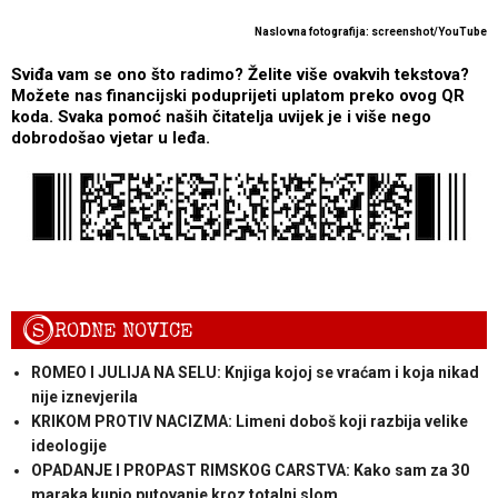
Naslovna fotografija: screenshot/YouTube
Sviđa vam se ono što radimo? Želite više ovakvih tekstova?
Možete nas financijski poduprijeti uplatom preko ovog QR
koda. Svaka pomoć naših čitatelja uvijek je i više nego
dobrodošao vjetar u leđa.
S
RODNE NOVICE
ROMEO I JULIJA NA SELU: Knjiga kojoj se vraćam i koja nikad
nije iznevjerila
KRIKOM PROTIV NACIZMA: Limeni doboš koji razbija velike
ideologije
OPADANJE I PROPAST RIMSKOG CARSTVA: Kako sam za 30
maraka kupio putovanje kroz totalni slom