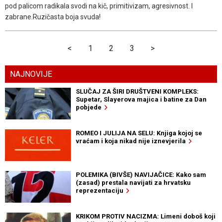
pod palicom radikala svodi na kič, primitivizam, agresivnost. I
zabrane.Ruzičasta boja svuda!
<
1
2
3
>
NAJNOVIJE
SLUČAJ ZA ŠIRI DRUŠTVENI KOMPLEKS:
Supetar, Slayerova majica i batine za Dan
pobjede
ROMEO I JULIJA NA SELU: Knjiga kojoj se
vraćam i koja nikad nije iznevjerila
POLEMIKA (BIVŠE) NAVIJAČICE: Kako sam
(zasad) prestala navijati za hrvatsku
reprezentaciju
KRIKOM PROTIV NACIZMA: Limeni doboš koji