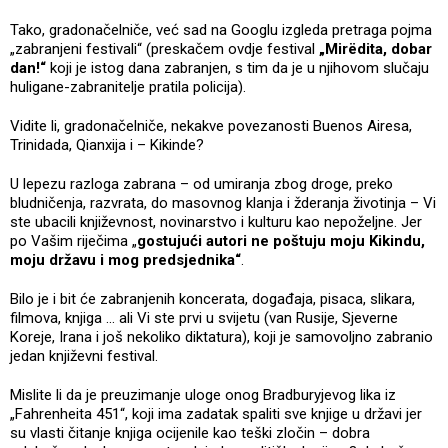
Tako, gradonačelniče, već sad na Googlu izgleda pretraga pojma
„zabranjeni festivali“ (preskačem ovdje festival
„Mirëdita, dobar
dan!“
koji je istog dana zabranjen, s tim da je u njihovom slučaju
huligane-zabranitelje pratila policija).
Vidite li, gradonačelniče, nekakve povezanosti Buenos Airesa,
Trinidada, Qianxija i – Kikinde?
U lepezu razloga zabrana – od umiranja zbog droge, preko
bludničenja, razvrata, do masovnog klanja i žderanja životinja – Vi
ste ubacili književnost, novinarstvo i kulturu kao nepoželjne. Jer
po Vašim riječima „
gostujući autori ne poštuju moju Kikindu,
moju državu i mog predsjednika“
.
Bilo je i bit će zabranjenih koncerata, događaja, pisaca, slikara,
filmova, knjiga … ali Vi ste prvi u svijetu (van Rusije, Sjeverne
Koreje, Irana i još nekoliko diktatura), koji je samovoljno zabranio
jedan književni festival.
Mislite li da je preuzimanje uloge onog Bradburyjevog lika iz
„Fahrenheita 451“, koji ima zadatak spaliti sve knjige u državi jer
su vlasti čitanje knjiga ocijenile kao teški zločin – dobra