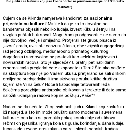
Dio publike na festivalu koji je na koncu održan na privatnom imanju (FOTO: Branko
Marković)
Čujem da se Kikinda namjerava kandidirati
za nacionalnu
prijestolnicu kulture
? Mislite li da je za to dovoljno po
banderama objesiti nekoliko ludaja, izvesti Kiku u šetnju i na
razglas puštati huk sova? Mogu Vam ja odgovoriti – ne samo da
nije dovoljno, već je i smiješno. Protjerali ste grupu pisaca iz
„svog“ grada, uveli ste cenzuru čitanja, obezvrijedili dugogodišnji
rad jednog ozbiljnog, međunarodno priznatog kulturnog
događanja i samovoljno se postavili kao selektor književnih i
novinarskih radova. Što je sljedeće? U pratnji pet nabildanih
crnomajicaša pregledat ćete eksponate u Terri? Što ako naiđete
na skulpturu koja nije po Vašem ukusu, pretjerano se šali s likom
omiljenog predsjednika ili ima skrivenu poruku kritike društva
kojem ste Vi na čelu? Hoće li kabadahije tetoviranih leđa
čekićima porazbijati antisrpska oblikovanja terakote ili ćete samo
naložiti uklanjanje radova koji ne poštuju „Vaše“?
Nadam se da nećete. Zbog svih onih ljudi u Kikindi koji zaslužuju
ići naprijed, a što im može priuštiti samo moderna i suvremena
kultura – ona koja se pomakla pokoji korak dalje od stihova
režimskih pjesnika, igranja kola uz gusle, korinđanja, dana ludaje,
tucanijade, revene, preskakanja vatre i sličnih seoskih tradicija.