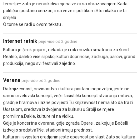
temelju– zato je neraskidiva njena veza sa obrazovanjem.Kada
političari postanu cenzori, ima veze s politikom.Sto nikako ne bi
smjela.
O tome se radi u ovom tekstu .
Internet ratnik
prije više od 2 godine
Kultura je širok pojam , nekada je i rok muzika smatrana za šund.
Realno, daleko više srpskoj kulturi doprinose, zadruga, parovi, grand
produkcija, nego svi festivali zajedno.
Verena
prije više od 2 godine
Da knjizevnost, novinarstvo i kultura postanu nepozeljni, jeste ne
samo orvelovski koncept, već i fasistički koncept stvaranja mitova,
gradnje hramova i lazne povijesti.Tu knjizevnost nema što da trazi..
Uostalom, sredstva izdvojena za kulturu u Srbiji se mjere
promilima.Dakle, kulture ni na vidiku.
Gdje je koncertna dvorana, gdje zgrada Opere , za koju je Bočelli
izdvojio sredstva?Ne, stadioni imaju prednost.
Kulturan i svjestan gradjanin jeste opasnost po vlast.Zato se kultura