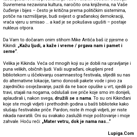
Suvremena nezavisna kultura, naročito ona književna, na Vaše
čuđenje i bijes – često je kritična prema političkim sistemima,
potiče na razmišljanje, budi svijest o građanskoj demokraciji,
vraća vjeru u smisao … a kad je se pokušava ugušiti – postaje
nukleus otpora.
Da Vam to dočaram onim stihom Mike Antića baš iz pjesme o
Kikindi:
„Kažu ljudi, a kaže i vreme / prgava nam i pamet i
seme“
.
Velika je Kikinda. Veća od mnogih koji su je dobili na upravljanje i
puna velikih, običnih ljudi. Vaši sugrađani, okupljeni pred
bibliotekom u iščekivanju osamnaestog festivala, slijedili su nas
do alternativne lokacije, tamo donosili pakete vode i pivo za
zajedničko osvježavanje, pazili da ne bace opuške u vrt, sjedili po
travi, stajali na nogama, odslušali sve priče koje smo im donijeli,
aplaudirali i, nakon svega,
družili se s nama
. To su oni Kikinđani
koje ste mogli vidjeti i prethodnih godina u bašti biblioteke kako
slušaju festivalske priče. Pardon, niste ih mogli vidjeti, jer niste
nikada navratili. Oni su svakako zaslužili moje poštovanje i moje
zahvale. Hoću reći:
„Mater vetru, dok je nama nas…“
Lupiga.Com