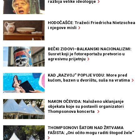
razbija velike ideologije
HODOČAŠĆE: Tražeći Friedricha Nietzschea
i njegove misli
BEČKI ZIDOVI–BALKANSKI NACIONALIZMI:
Susret koji je fotoreportažu pretvorio u
agresivnu prijetnju
KAD „RAZVOJ“ POPIJE VODU: More pred
kućom, bazen u dvorištu, suša na vratima
NAKON OČEVIDA: Naloženo uklanjanje
objekata koje su postavili organizatori
Thompsonova koncerta
THOMPSONOVI ŠATORI NAD ŽRTVAMA
FAŠISTA: „Oni očito mogu raditi štogod žele“