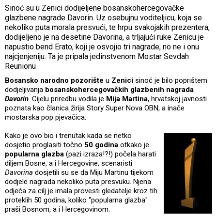
Sinoć su u Zenici dodijeljene bosanskohercegovačke
glazbene nagrade Davorin. Uz osebujnu voditeljicu, koja se
nekoliko puta morala presvući, te hrpu svakojakih prezentera,
dodijeljeno je na desetine Davorina, a trljajući ruke Zenicu je
napustio bend Erato, koji je osvojio tri nagrade, no ne i onu
najcjenjeniju. Ta je pripala jedinstvenom Mostar Sevdah
Reunionu
Bosansko narodno pozorište
u
Zenici
sinoć je bilo poprištem
dodjeljivanja
bosanskohercegovačkih glazbenih nagrada
Davorin
. Cijelu priredbu vodila je
Mija Martina
, hrvatskoj javnosti
poznata kao članica žirija Story Super Nova OBN, a inače
mostarska pop pjevačica.
Kako je ovo bio i trenutak kada se netko
dosjetio proglasiti točno
50 godina
otkako je
popularna glazba
(pazi izraza!?!) počela harati
diljem Bosne, a i Hercegovine, scenaristi
Davorina
dosjetili su se da Miju Martinu tijekom
dodjele nagrada nekoliko puta presvuku. Njena
odjeća za cilj je imala provesti gledatelje kroz tih
proteklih 50 godina, koliko "popularna glazba"
praši Bosnom, a i Hercegovinom.