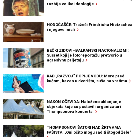
razbija velike ideologije
HODOČAŠĆE: Tražeći Friedricha Nietzschea
i njegove misli
BEČKI ZIDOVI–BALKANSKI NACIONALIZMI:
Susret koji je fotoreportažu pretvorio u
agresivnu prijetnju
KAD „RAZVOJ“ POPIJE VODU: More pred
kućom, bazen u dvorištu, suša na vratima
NAKON OČEVIDA: Naloženo uklanjanje
objekata koje su postavili organizatori
Thompsonova koncerta
THOMPSONOVI ŠATORI NAD ŽRTVAMA
FAŠISTA: „Oni očito mogu raditi štogod žele“