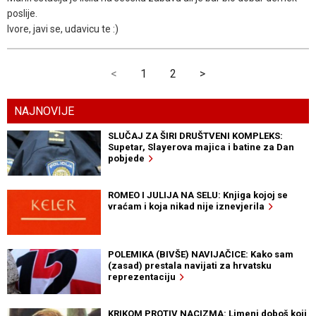
poslije.
Ivore, javi se, udavicu te :)
<
1
2
>
NAJNOVIJE
SLUČAJ ZA ŠIRI DRUŠTVENI KOMPLEKS:
Supetar, Slayerova majica i batine za Dan
pobjede
ROMEO I JULIJA NA SELU: Knjiga kojoj se
vraćam i koja nikad nije iznevjerila
POLEMIKA (BIVŠE) NAVIJAČICE: Kako sam
(zasad) prestala navijati za hrvatsku
reprezentaciju
KRIKOM PROTIV NACIZMA: Limeni doboš koji