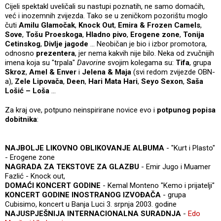
Cijeli spektakl uveličali su nastupi poznatih, ne samo domaćih,
već i inozemnih zvijezda. Tako se u zeničkom pozorištu moglo
čuti
Amilu Glamočak
,
Knock Out
,
Emira & Frozen Camels
,
Sove
,
Tošu Proeskoga
,
Hladno pivo
,
Erogene zone
,
Tonija
Cetinskog
,
Divlje jagode
… Neobičan je bio i izbor promotora,
odnosno
prezentera
, jer nema kakvih nije bilo. Neka od zvučnijih
imena koja su "trpala"
Davorine
svojim kolegama su:
Tifa
, grupa
Skroz
,
Amel & Enver
i
Jelena & Maja
(svi redom zvijezde OBN-
a),
Zele Lipovača
,
Deen
,
Hari Mata Hari
,
Seyo Sexon
,
Saša
Lošić – Loša
…
Za kraj ove, potpuno neinspirirane novice evo i
potpunog popisa
dobitnika
:
NAJBOLJE LIKOVNO OBLIKOVANJE ALBUMA
- "Kurt i Plasto"
- Erogene zone
NAGRADA ZA TEKSTOVE ZA GLAZBU
- Emir Jugo i Muamer
Fazlić - Knock out,
DOMAĆI KONCERT GODINE
- Kemal Monteno "Kemo i prijatelji"
KONCERT GODINE INOSTRANOG IZVOĐAČA
- grupa
Cubisimo, koncert u Banja Luci 3. srpnja 2003. godine
NAJUSPJEŠNIJA INTERNACIONALNA SURADNJA
-
Edo