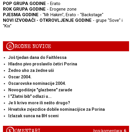
POP GRUPA GODINE
- Erato
ROK GRUPA GODINE
- Erogene zone
PJESMA GODINE
- "Mr Hakim", Erato - "Backstage"
NOVI IZVOĐAČI - OTKROVLJENJE GODINE
- grupe "Sove" i
"Kix"
S
RODNE NOVICE
Još tjedan dana do Faithlessa
Hladno pivo proslavilo četiri Porina
Žedno uho za žedne uši
Oscar 2004.
Oscarovske nominacije 2004.
Novogodišnje "glazbene" zarade
I "Zlatni bib" odlazi u...
Je li krivo more ili nešto drugo?
Hrvatske zvjezdice dobile nominacijice za Porina
Izlazak sunca na BH sceni
K
OMENTARI
broj komentara:
6