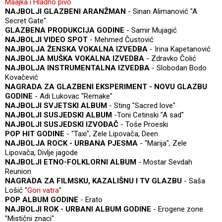
Maajka i Hladno pivo
NAJBOLJI GLAZBENI ARANŽMAN
- Sinan Alimanović "A
Secret Gate"
GLAZBENA PRODUKCIJA GODINE
- Samir Mujagić
NAJBOLJI VIDEO SPOT
- Mehmed Čustović
NAJBOLJA ŽENSKA VOKALNA IZVEDBA
- Irina Kapetanović
NAJBOLJA MUŠKA VOKALNA IZVEDBA
- Zdravko Čolić
NAJBOLJA INSTRUMENTALNA IZVEDBA
- Slobodan Bodo
Kovačević
NAGRADA ZA GLAZBENI EKSPERIMENT - NOVU GLAZBU
GODINE
- Adi Lukovac "Remake"
NAJBOLJI SVJETSKI ALBUM
- Sting "Sacred love"
NAJBOLJI SUSJEDSKI ALBUM
-Toni Cetinski "A sad"
NAJBOLJI SUSJEDSKI IZVOĐAČ
- Toše Proeski
POP HIT GODINE
- "Taxi", Zele Lipovača, Deen
NAJBOLJA ROCK - URBANA PJESMA
- "Marija", Zele
Lipovača, Divlje jagode
NAJBOLJI ETNO-FOLKLORNI ALBUM
- Mostar Sevdah
Reunion
NAGRADA ZA FILMSKU, KAZALIŠNU I TV GLAZBU
- Saša
Lošić "
Gori vatra
"
POP ALBUM GODINE
- Erato
NAJBOLJI ROK - URBANI ALBUM GODINE
- Erogene zone
"Mistični znaci"