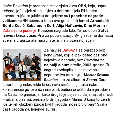
Inače
Davorina
je prenosila televizijska kuća
OBN
, koja, usput
rečeno, još uvijek nije gledljiva u dobrom dijelu BiH. Istim
povodom (šatro jubileja) dodijeljene su i
posebne nagrade
velikanima
BH scene, a to su ove godine bili
Ismet Arnautalić
,
Đorđe Kosić
,
Sabahudin Kurt
,
Alija Hafizović
,
Dino Merlin
i
Zabranjeno pušenje
. Posebne nagrade također su dobili
Safet
Isović
i Ibrica
Jusić
. Prvi za popularizaciju BH glazbe na domaćoj
sceni, a drugi za afirmaciju iste, ali na inozemnoj sceni.
Za najviše
Davorina
se ogrebao pop
bend
Erato
, koji je ipak ostao bez one
najvažnije nagrade, bez
Davorina
za
najbolji album
prošle, 2003. godine. Tu
nagradu pokupila je jedinstvena i
neponovljiva atrakcija -
Mostar Sevdah
Reunion
, i to za album
A Secret Gate
.
Izbor bez greške, reklo bi se, i sva sreća da je tako (iako
konkurencije gotovo da i nije bilo), budući je očito da mjerodavni
na
Davorinu
griješe, jer kako drugačije objasniti da je najbolja rock
– urbana pjesma, pjesma Divljih jagoda - Marija. U kojoj to zemlji
još uvijek glazbeni izričaj Divljih jagoda može biti urban? Svaka
čast Jagodama, legende su, ali …