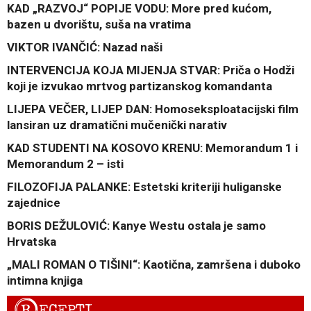
KAD „RAZVOJ“ POPIJE VODU: More pred kućom,
bazen u dvorištu, suša na vratima
VIKTOR IVANČIĆ: Nazad naši
INTERVENCIJA KOJA MIJENJA STVAR: Priča o Hodži
koji je izvukao mrtvog partizanskog komandanta
LIJEPA VEČER, LIJEP DAN: Homoseksploatacijski film
lansiran uz dramatični mučenički narativ
KAD STUDENTI NA KOSOVO KRENU: Memorandum 1 i
Memorandum 2 – isti
FILOZOFIJA PALANKE: Estetski kriteriji huliganske
zajednice
BORIS DEŽULOVIĆ: Kanye Westu ostala je samo
Hrvatska
„MALI ROMAN O TIŠINI“: Kaotična, zamršena i duboko
intimna knjiga
R
ECEPTI