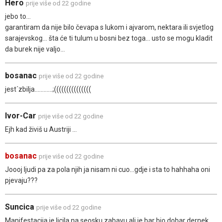
Hero
prije više od 22 godine
jebo to...
garantiram da nije bilo čevapa s lukom i ajvarom, nektara ili svjetlog
sarajevskog... šta će ti tulum u bosni bez toga... usto se mogu kladit
da burek nije valjo...
bosanac
prije više od 22 godine
jest´zbilja............;(((((((((((((((
Ivor-Car
prije više od 22 godine
Ejh kad živiš u Austriji ...
bosanac
prije više od 22 godine
Joooj ljudi pa za pola njih ja nisam ni cuo...gdje i sta to hahhaha oni
pjevaju???
Suncica
prije više od 22 godine
Manifestacija je licila na seosku zabavu ali je bar bio dobar dernek