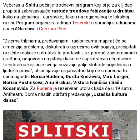
Večeras u
Splitu
počinje trodnevni program koji si je za cilj dao
propitati zabrinjavajuće
rastuće trendove fašizacije u društvu
,
kako na globalnoj - europskoj, tako i na regionalnoj te lokalnoj
razini. Program organizira udruga
Teserakt
u suradnji s udrugama
queerANarchive i
Cenzura Plus
.
“Dvjema tribinama, predavanjem i radionicama mapirat će se
dimenzije problema, diskutirati o uzrocima ovih pojava, preispitati
različite reakcije u društvu te postaviti i, uz pomoć zainteresiranih
građana, odgovoriti na pitanja kako se suprotstaviti negativnim
trendovima koji prije svega sužavaju polje slobode pojedinaca i
ljudskih prava“, objašnjavaju organizatori koji će u naredna tri
dana ugostiti
Borisa Budena, Đurđu Knežević, Miru Lorger,
Borisa Postnikova, Anu Brakus, Viktora Ivančića i Sašu
Kosanovića
. Za
Budena
je rezerviran utorak kada će u 19 sati u
Anfiteatru Doma mladih održati predavanje
„Ustaška kultura
danas“
.