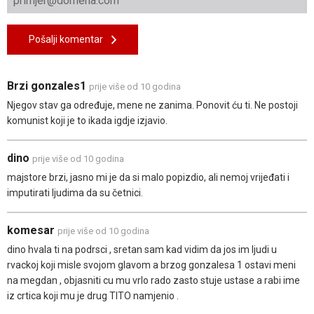
Pošalji komentar
Brzi gonzales1
prije više od 10 godina
Njegov stav ga određuje, mene ne zanima. Ponovit ću ti. Ne postoji
komunist koji je to ikada igdje izjavio.
dino
prije više od 10 godina
majstore brzi, jasno mi je da si malo popizdio, ali nemoj vrijeđati i
imputirati ljudima da su četnici.
komesar
prije više od 10 godina
dino hvala ti na podrsci , sretan sam kad vidim da jos im ljudi u
rvackoj koji misle svojom glavom a brzog gonzalesa 1 ostavi meni
na megdan , objasniti cu mu vrlo rado zasto stuje ustase a rabi ime
iz crtica koji mu je drug TITO namjenio .