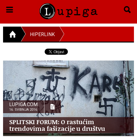
HIPERLINK
LUPIGA.COM
16. SVIBNJA 2016.
SPLITSKI FORUM: O rastućim
trendovima fašizacije u društvu