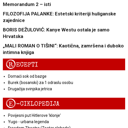
Memorandum 2 – isti
FILOZOFIJA PALANKE: Estetski kriteriji huliganske
zajednice
BORIS DEŽULOVIĆ: Kanye Westu ostala je samo
Hrvatska
„MALI ROMAN O TIŠINI“: Kaotična, zamršena i duboko
intimna knjiga
R
ECEPTI
Domaći sok od bazge
Burek (bosanski) za 1 odraslu osobu
Drugačija svinjska jetrica
E
-CIKLOPEDIJA
Povijesni put Hitlerove 'klonje'
Yugo - urbana legenda
Freedom Theatre (Teatar slobode)