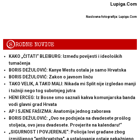
Lupiga.Com
Naslovna fotografija: Lupiga.Com
S
RODNE NOVICE
KAKO „ČITATI“ BLEIBURG: Između povijesti i ideoloških
tumačenja
BORIS DEŽULOVIĆ: Kanye Westu ostala je samo Hrvatska
BORIS DEŽULOVIĆ: Zakon o javnom linču
TAKO VELIK, A TAKO MALI: Nikada mi Split nije izgledao manji
i tužniji nego tog subotnjeg jutra
HENI ERCEG: Iz Bosne smo saznali kakva komunjarska banda
vodi glavni grad Hrvata
AP I SJENE FAŠIZMA: Anatomija jednog zaborava
BORIS DEŽULOVIĆ: „Ovo ne podsjeća na dvadesete prošlog
stoljeća, ovo jesu dvadesete. Provjerite na kalendaru!“
„SIGURNOST I POVJERENJE“: Policija lovi građane zbog
izmišljenog "antihrvatstva", a ustašovanje ostaje nekažnjeno