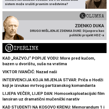
sistem može srušiti pravnim sredstvima?
KOLUMNA
ZDENKO DUKA
DRUGO MIŠLJENJE ZDENKA DUKE: Dijaspora kao
politički projekt HDZ-a
H
IPERLINK
KAD „RAZVOJ“ POPIJE VODU: More pred kućom,
bazen u dvorištu, suša na vratima
VIKTOR IVANČIĆ: Nazad naši
INTERVENCIJA KOJA MIJENJA STVAR: Priča o Hodži
koji je izvukao mrtvog partizanskog komandanta
LIJEPA VEČER, LIJEP DAN: Homoseksploatacijski film
lansiran uz dramatični mučenički narativ
KAD STUDENTI NA KOSOVO KRENU: Memorandum 1 i