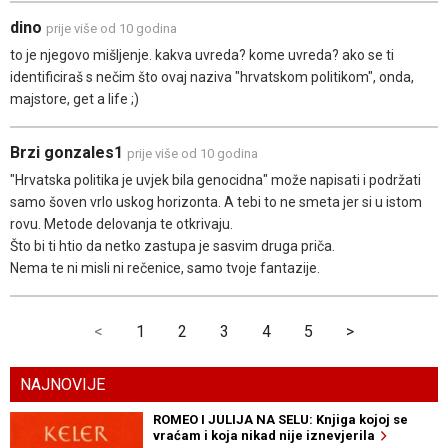
dino
prije više od 10 godina
to je njegovo mišljenje. kakva uvreda? kome uvreda? ako se ti
identificiraš s nečim što ovaj naziva "hrvatskom politikom", onda,
majstore, get a life ;)
Brzi gonzales1
prije više od 10 godina
"Hrvatska politika je uvjek bila genocidna" može napisati i podržati
samo šoven vrlo uskog horizonta. A tebi to ne smeta jer si u istom
rovu. Metode delovanja te otkrivaju.
Što bi ti htio da netko zastupa je sasvim druga priča.
Nema te ni misli ni rečenice, samo tvoje fantazije.
<
1
2
3
4
5
>
NAJNOVIJE
ROMEO I JULIJA NA SELU: Knjiga kojoj se
vraćam i koja nikad nije iznevjerila