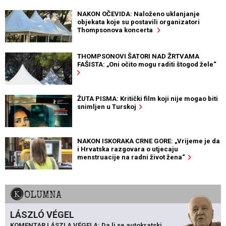
NAKON OČEVIDA: Naloženo uklanjanje
objekata koje su postavili organizatori
Thompsonova koncerta
THOMPSONOVI ŠATORI NAD ŽRTVAMA
FAŠISTA: „Oni očito mogu raditi štogod žele“
ŽUTA PISMA: Kritički film koji nije mogao biti
snimljen u Turskoj
NAKON ISKORAKA CRNE GORE: „Vrijeme je da
i Hrvatska razgovara o utjecaju
menstruacije na radni život žena“
KOLUMNA
LÁSZLÓ VÉGEL
KOMENTAR LÁSZLA VÉGELA: Da li se autokratski