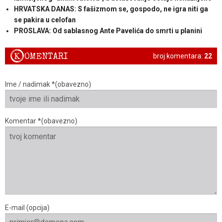
HRVATSKA DANAS: S fašizmom se, gospodo, ne igra niti ga
se pakira u celofan
PROSLAVA: Od sablasnog Ante Pavelića do smrti u planini
K
OMENTARI
broj komentara:
22
Ime / nadimak *(obavezno)
Komentar *(obavezno)
E-mail (opcija)