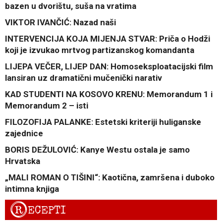
bazen u dvorištu, suša na vratima
VIKTOR IVANČIĆ: Nazad naši
INTERVENCIJA KOJA MIJENJA STVAR: Priča o Hodži
koji je izvukao mrtvog partizanskog komandanta
LIJEPA VEČER, LIJEP DAN: Homoseksploatacijski film
lansiran uz dramatični mučenički narativ
KAD STUDENTI NA KOSOVO KRENU: Memorandum 1 i
Memorandum 2 – isti
FILOZOFIJA PALANKE: Estetski kriteriji huliganske
zajednice
BORIS DEŽULOVIĆ: Kanye Westu ostala je samo
Hrvatska
„MALI ROMAN O TIŠINI“: Kaotična, zamršena i duboko
intimna knjiga
R
ECEPTI