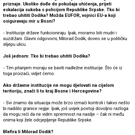
priznaje. Ukoliko dođe do pokušaja uhićenja, prijeti
eskalacija sukoba s policijom Republike Srpske. Tko bi
trebao uhititi Dodika? Možda EUFOR, vojnici EU-a koji
osiguravaju mir u Bosni?
- Institucije države funkcioniraju. Ipak, moramo biti mudri i
suzdržani. Glavni odgovorni, Milorad Dodik, doveo se u političku
slijepu ulicu.
Još jednom: Tko bi trebao uhititi Dodika?
- Tim pitanjem moraju se baviti nadležne institucije. Što će iz
toga proizaći, vidjet ćemo.
Ako državne institucije ne mogu djelovati na cijelom
teritoriju, znači li to kraj Bosne i Hercegovine?
- Svi znamo da situacija može brzo izmaći kontroli i takvo nešto
bi nadišlo granice regije. Ipak, još uvijek postoji dovoljno razloga
da mogu reći da ne vidim spremnost na nasilje – čak ni među
onima koji žele odcjepljenje Republike Srpske.
Blefira li Milorad Dodik?