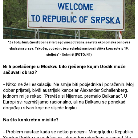
"Za bolju budućnost Bosne i Hercegovine potrebna je čvrsta ekonomska osnova i
vladavina prava. Također, potrebno je prevladati nacionalističke koncepte iz 19.
stoljeća" - Schmidt (FOTO: N1)
Bi li povlačenje u Moskvu bilo rješenje kojim Dodik može
sačuvati obraz?
- Nitko ne želi eskalaciju. Ne smije biti pobjednika i poraženih. Moj
dobar prijatelj, bivši austrijski kancelar Alexander Schallenberg,
jednom mi je rekao: "Previše si Nijemac, premalo Balkanac". U
Europi svi razmišljamo racionalno, ali na Balkanu se ponekad
događaju stvari koje ne slijede logiku.
Na što konkretno mislite?
- Problem nastaje kada se netko precijeni. Mnogi ljudi u Republici
Srpskoj Dodika ne podržavaju, ali postoji određena ovisnost što