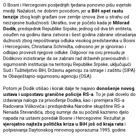
O Bosni i Hercegovini posljednjih tjedana ponovno pišu svjetski
mediji. Nažalost, ne dobrim povodom, jer
u BiH opet rastu
tenzije
zbog kojih građani ove zemlje iznova žive u strahu od
neizvjesne budućnosti. Ukratko, sve je počelo kada je
Milorad
Dodik
, predsjednik Republike Srpske, jednog od dva bh entiteta,
osuđen na godinu dana zatvora i šest godina zabrane obnašanja
dužnosti zbog nepoštivanja odluka visokog predstavnika u Bosni
i Hercegovini, Christiana Schmidta, odnosno jer je ignorirao i
odbijao provesti njegove odluke. Odgovor na ovu presudu je
Dodikovo inzistiranje da se zabrani rad državnih pravosudnih i
sigurnosnih institucija na teritoriju Republike Srpske, uključujući
Sud i Tužiteljstvo BiH, Državnu agenciju za istrage i zaštitu (SIPA)
te Obavještajno-sigurnosnu agenciju (OSA).
Potom je Dodik otišao i korak dalje te najavio
donošenje novog
ustava i uspostavu granične policije RS-a
. To je pak dovelo do
izdavanja naloga za privođenje Dodika, kao i premijera RS-a
Radovana Viškovića i predsjednika Narodne skupštine RS-a
Nenada Stevandića, zbog sumnje da su počinili kazneno djelo
napada na ustavni poredak Bosne i Hercegovine. Rezultat je
vjerojatno najteža politička kriza u BiH još od kraja rata
i
potpisivanja Daytonskog mirovnog sporazuma 1995. godine.