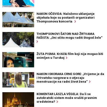
NAKON OČEVIDA: Naloženo uklanjanje
objekata koje su postavili organizatori
Thompsonova koncerta
THOMPSONOVI ŠATORI NAD ŽRTVAMA
FAŠISTA: „Oni očito mogu raditi štogod žele“
ŽUTA PISMA: Kritički film koji nije mogao biti
snimljen u Turskoj
NAKON ISKORAKA CRNE GORE: „Vrijeme je da
i Hrvatska razgovara o utjecaju
menstruacije na radni život žena“
KOMENTAR LÁSZLA VÉGELA: Da li se
autokratski sistem može srušiti pravnim
sredstvima?