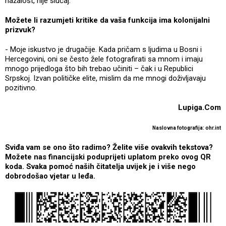
nažalost, nije slučaj.
Možete li razumjeti kritike da vaša funkcija ima kolonijalni
prizvuk?
- Moje iskustvo je drugačije. Kada pričam s ljudima u Bosni i
Hercegovini, oni se često žele fotografirati sa mnom i imaju
mnogo prijedloga što bih trebao učiniti – čak i u Republici
Srpskoj. Izvan političke elite, mislim da me mnogi doživljavaju
pozitivno.
Lupiga.Com
Naslovna fotografija: ohr.int
Sviđa vam se ono što radimo? Želite više ovakvih tekstova?
Možete nas financijski poduprijeti uplatom preko ovog QR
koda. Svaka pomoć naših čitatelja uvijek je i više nego
dobrodošao vjetar u leđa.