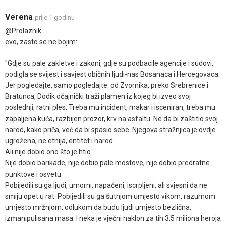
Verena
prije 1 godinu
@Prolaznik
evo, zasto se ne bojim:
"Gdje su pale zakletve i zakoni, gdje su podbacile agencije i sudovi,
podigla se svijest i savjest običnih ljudi-nas Bosanaca i Hercegovaca.
Jer pogledajte, samo pogledajte: od Zvornika, preko Srebrenice i
Bratunca, Dodik očajnički traži plamen iz kojeg bi izveo svoj
poslednji, ratni ples. Treba mu incident, makar i isceniran, treba mu
zapaljena kuća, razbijen prozor, krv na asfaltu. Ne da bi zaštitio svoj
narod, kako priča, već da bi spasio sebe. Njegova stražnjica je ovdje
ugrožena, ne etnija, entitet i narod.
Ali nije dobio ono što je htio.
Nije dobio barikade, nije dobio pale mostove, nije dobio predratne
punktove i osvetu.
Pobijedili su ga ljudi, umorni, napaćeni, iscrpljeni, ali svjesni da ne
smiju opet u rat. Pobijedili su ga šutnjom umjesto vikom, razumom
umjesto mržnjom, odlukom da budu ljudi umjesto bezlična,
izmanipulisana masa. I neka je vječni naklon za tih 3,5 miliona heroja