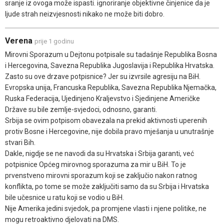
sranje iz ovoga može ispasti. ignoriranje objektivne činjenice da je
ljude strah neizvjesnosti nikako ne može biti dobro.
Verena
prije 1 godinu
Mirovni Sporazum u Dejtonu potpisale su tadašnje Republika Bosna
i Hercegovina, Savezna Republika Jugoslavija i Republika Hrvatska.
Zasto su ove drzave potpisnice? Jer su izvrsile agresiju na BiH.
Evropska unija, Francuska Republika, Savezna Republika Njemačka,
Ruska Federacija, Ujedinjeno Kraljevstvo i Sjedinjene Američke
Države su bile zemlje-svjedoci, odnosno, garanti.
Srbija se ovim potpisom obavezala na prekid aktivnosti uperenih
protiv Bosne i Hercegovine, nije dobila pravo mješanja u unutrašnje
stvari Bih.
Dakle, nigdje se ne navodi da su Hrvatska i Srbija garanti, već
potpisnice Općeg mirovnog sporazuma za mir u BiH. To je
prvenstveno mirovni sporazum koji se zaključio nakon ratnog
konflikta, po tome se može zaključiti samo da su Srbija i Hrvatska
bile učesnice u ratu koji se vodio u BiH.
Nije Amerika jedini svjedok, pa promjene vlasti i njene politike, ne
mogu retroaktivno djelovati na DMS.