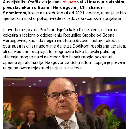
Austrijski list
Profil
ovih je dana
objavio
veliki intervju s visokim
predstavnikom u Bosni i Hercegovini, Christianom
Schmidtom
, koji je na toj dužnosti od 2021. godine, a ranije je bio
njemački ministar poljoprivrede iz redova kršćanskih socijalista.
U uvodu razgovora Profil podsjeća kako Dodik već godinama
koketira s idejom o odcjepljenju Republike Srpske od Bosne i
Hercegovine, kao i da negira institucije države i ustav. Također,
ovaj austrijski list napominje da je za Dodikom raspisana tjeralica,
ali da vlasti ne reagiraju, te prognozira kako bi svaki pokušaj
uhićenja mogao naići na otpor, što bi pak moglo pokrenuti
opasnu spiralu nasilja. Razgovor za Schmidtom Lupiga je prevela
te ga na ovom mjestu objavljuje u cijelosti.