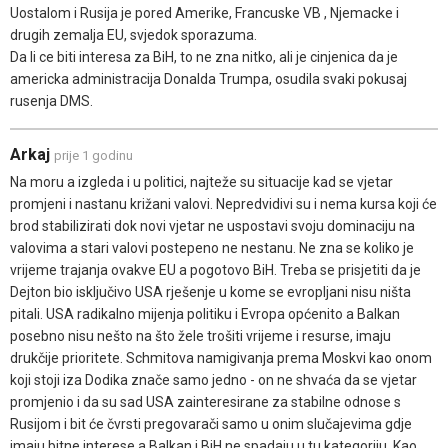
Uostalom i Rusija je pored Amerike, Francuske VB , Njemacke i
drugih zemalja EU, svjedok sporazuma.
Da li ce biti interesa za BiH, to ne zna nitko, ali je cinjenica da je
americka administracija Donalda Trumpa, osudila svaki pokusaj
rusenja DMS.
Arkaj
prije 1 godinu
Na moru a izgleda i u politici, najteže su situacije kad se vjetar
promjeni i nastanu križani valovi. Nepredvidivi su i nema kursa koji će
brod stabilizirati dok novi vjetar ne uspostavi svoju dominaciju na
valovima a stari valovi postepeno ne nestanu. Ne zna se koliko je
vrijeme trajanja ovakve EU a pogotovo BiH. Treba se prisjetiti da je
Dejton bio isključivo USA rješenje u kome se evropljani nisu ništa
pitali. USA radikalno mijenja politiku i Evropa općenito a Balkan
posebno nisu nešto na što žele trošiti vrijeme i resurse, imaju
drukčije prioritete. Schmitova namigivanja prema Moskvi kao onom
koji stoji iza Dodika znače samo jedno - on ne shvaća da se vjetar
promjenio i da su sad USA zainteresirane za stabilne odnose s
Rusijom i bit će čvrsti pregovarači samo u onim slučajevima gdje
imaju bitne interese a Balkan i BiH ne spadaju u tu kategoriju. Kao