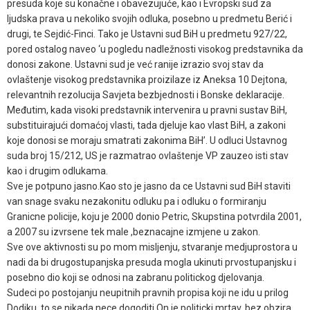
presuda koje su konačne i obavezujuće, kao i Evropski sud za
ljudska prava u nekoliko svojih odluka, posebno u predmetu Berić i
drugi, te Sejdić-Finci. Tako je Ustavni sud BiH u predmetu 927/22,
pored ostalog naveo ‘u pogledu nadležnosti visokog predstavnika da
donosi zakone. Ustavni sud je već ranije izrazio svoj stav da
ovlaštenje visokog predstavnika proizilaze iz Aneksa 10 Dejtona,
relevantnih rezolucija Savjeta bezbjednosti i Bonske deklaracije.
Međutim, kada visoki predstavnik intervenira u pravni sustav BiH,
substituirajući domaćoj vlasti, tada djeluje kao vlast BiH, a zakoni
koje donosi se moraju smatrati zakonima BiH’. U odluci Ustavnog
suda broj 15/212, US je razmatrao ovlaštenje VP zauzeo isti stav
kao i drugim odlukama.
Sve je potpuno jasno.Kao sto je jasno da ce Ustavni sud BiH staviti
van snage svaku nezakonitu odluku pa i odluku o formiranju
Granicne policije, koju je 2000 donio Petric, Skupstina potvrdila 2001,
a 2007 su izvrsene tek male ,beznacajne izmjene u zakon.
Sve ove aktivnosti su po mom misljenju, stvaranje medjuprostora u
nadi da bi drugostupanjska presuda mogla ukinuti prvostupanjsku i
posebno dio koji se odnosi na zabranu politickog djelovanja.
Sudeci po postojanju neupitnih pravnih propisa koji ne idu u prilog
Dodiku, to se nikada nece dogoditi.On je politicki mrtav, bez obzira