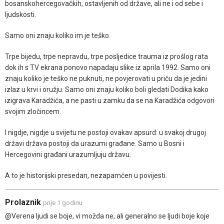
bosanskohercegovačkih, ostavljenih od države, ali ne i od sebe i
ljudskosti.
Samo oni znaju koliko im je teško.
Trpe bijedu, trpe nepravdu, trpe posljedice trauma iz prošlog rata
dok ih s TV ekrana ponovo napadaju slike iz aprila 1992. Samo oni
znaju koliko je teško ne puknuti, ne povjerovati u priču da je jedini
izlaz u krvi i oružju. Samo oni znaju koliko boli gledati Dodika kako
izigrava Karadžića, a ne pasti u zamku da se na Karadžića odgovori
svojim zločincem.
I nigdje, nigdje u svijetu ne postoji ovakav apsurd: u svakoj drugoj
državi država postoji da urazumi građane. Samo u Bosni i
Hercegovini građani urazumljuju državu.
A to je historijski presedan, nezapamćen u povijesti.
Prolaznik
prije 1 godinu
@Verena ljudi se boje, vi možda ne, ali generalno se ljudi boje koje