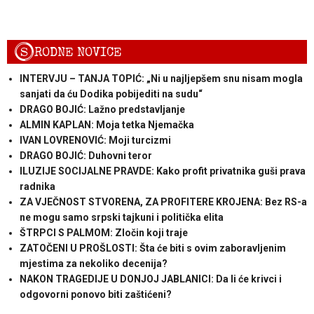
S
RODNE NOVICE
INTERVJU – TANJA TOPIĆ: „Ni u najljepšem snu nisam mogla
sanjati da ću Dodika pobijediti na sudu“
DRAGO BOJIĆ: ​Lažno predstavljanje
ALMIN KAPLAN: Moja tetka Njemačka
IVAN LOVRENOVIĆ: Moji turcizmi
DRAGO BOJIĆ: Duhovni teror
ILUZIJE SOCIJALNE PRAVDE: Kako profit privatnika guši prava
radnika
ZA VJEČNOST STVORENA, ZA PROFITERE KROJENA: Bez RS-a
ne mogu samo srpski tajkuni i politička elita
ŠTRPCI S PALMOM: Zločin koji traje
ZATOČENI U PROŠLOSTI: Šta će biti s ovim zaboravljenim
mjestima za nekoliko decenija?
NAKON TRAGEDIJE U DONJOJ JABLANICI: Da li će krivci i
odgovorni ponovo biti zaštićeni?