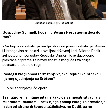
Christian Schmidt (FOTO: ohr.int)
Gospodine Schmidt, hoće li u Bosni i Hercegovini doći do
rata?
- Ne bojim se eskalacije nasilja, ali vidim pravnu eskalaciju. Bosna
i Hercegovina se nalazi u ozbiljnoj državnoj krizi. Milorad Dodik
želi potpuno novi ustav Republike Srpske. To je dugoročno
planirana priprema za nezavisnost, a moguće i za druge
scenarije prisutne u regiji.
Postoji li mogućnost formiranja vojske Republike Srpske i
njenog ujedinjenja sa Srbijom?
- To su zabrinjavajuće opcije.
Trenutno je najhitnije pitanje kako će se riješiti situacija s
Miloradom Dodikom. Protiv njega postoji nalog za privođenje
izdan od strane državnog tužiteljstva, no Dodik ga ne