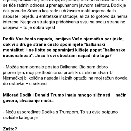
se tiče radnih odnosa u prenapuhanom javnom sektoru. Dodik je
čak ponudio Srbima koji rade u državnim institucijama da ih
napuste i prijeđu u entitetske institucije, ali za to gotovo da nema
interesa. Njegova strategija pridobivanja sviju na svoju stranu ne
uspijeva – to je dobra vijest.
Dodik Vas često napada, ismijava Vaše njemačko porijeklo,
dok vi s druge strane često spominjete "balkanski
mentalitet" i ne libite se spominjati klišeje poput “balkanske
iracionalnosti”. Jesu li ovi obostrani napadi dio toga?
- Možda sam pomalo postao Balkanac. Bio sam dobro
pripremljen, moji prethodnici su prošli kroz slične stvari. U
Njemačkoj bi količina napada i lažnih optužbi na moj račun dovela
do ostavke – u sekundi.
Milorad Dodik i Donald Trump imaju mnogo sličnosti – način
govora, shvaćanje moći…
- Neću uspoređivati Dodika s Trumpom. To su dvije potpuno
različite kategorije.
Zašto?