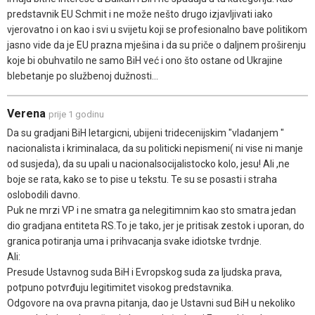
predstavnik EU Schmit i ne može nešto drugo izjavljivati iako
vjerovatno i on kao i svi u svijetu koji se profesionalno bave politikom
jasno vide da je EU prazna mješina i da su priče o daljnem proširenju
koje bi obuhvatilo ne samo BiH već i ono što ostane od Ukrajine
blebetanje po službenoj dužnosti...
Verena
prije 1 godinu
Da su gradjani BiH letargicni, ubijeni tridecenijskim "vladanjem "
nacionalista i kriminalaca, da su politicki nepismeni( ni vise ni manje
od susjeda), da su upali u nacionalsocijalistocko kolo, jesu! Ali ,ne
boje se rata, kako se to pise u tekstu. Te su se posasti i straha
oslobodili davno.
Puk ne mrzi VP i ne smatra ga nelegitimnim kao sto smatra jedan
dio gradjana entiteta RS.To je tako, jer je pritisak zestok i uporan, do
granica potiranja uma i prihvacanja svake idiotske tvrdnje.
Ali:
Presude Ustavnog suda BiH i Evropskog suda za ljudska prava,
potpuno potvrđuju legitimitet visokog predstavnika.
Odgovore na ova pravna pitanja, dao je Ustavni sud BiH u nekoliko