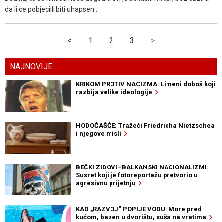
da li ce pobjeciili biti uhapsen .
<
1
2
3
>
NAJNOVIJE
KRIKOM PROTIV NACIZMA: Limeni doboš koji
razbija velike ideologije
HODOČAŠĆE: Tražeći Friedricha Nietzschea
i njegove misli
BEČKI ZIDOVI–BALKANSKI NACIONALIZMI:
Susret koji je fotoreportažu pretvorio u
agresivnu prijetnju
KAD „RAZVOJ“ POPIJE VODU: More pred
kućom, bazen u dvorištu, suša na vratima