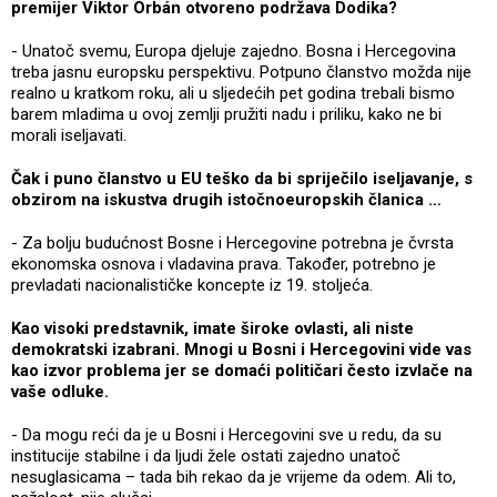
premijer Viktor Orbán otvoreno podržava Dodika?
- Unatoč svemu, Europa djeluje zajedno. Bosna i Hercegovina
treba jasnu europsku perspektivu. Potpuno članstvo možda nije
realno u kratkom roku, ali u sljedećih pet godina trebali bismo
barem mladima u ovoj zemlji pružiti nadu i priliku, kako ne bi
morali iseljavati.
Čak i puno članstvo u EU teško da bi spriječilo iseljavanje, s
obzirom na iskustva drugih istočnoeuropskih članica …
- Za bolju budućnost Bosne i Hercegovine potrebna je čvrsta
ekonomska osnova i vladavina prava. Također, potrebno je
prevladati nacionalističke koncepte iz 19. stoljeća.
Kao visoki predstavnik, imate široke ovlasti, ali niste
demokratski izabrani. Mnogi u Bosni i Hercegovini vide vas
kao izvor problema jer se domaći političari često izvlače na
vaše odluke.
- Da mogu reći da je u Bosni i Hercegovini sve u redu, da su
institucije stabilne i da ljudi žele ostati zajedno unatoč
nesuglasicama – tada bih rekao da je vrijeme da odem. Ali to,