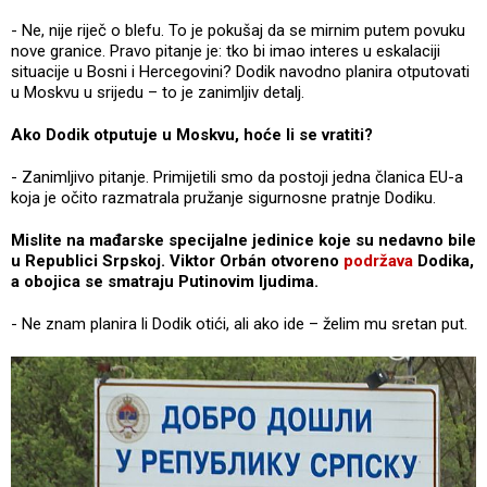
- Ne, nije riječ o blefu. To je pokušaj da se mirnim putem povuku
nove granice. Pravo pitanje je: tko bi imao interes u eskalaciji
situacije u Bosni i Hercegovini? Dodik navodno planira otputovati
u Moskvu u srijedu – to je zanimljiv detalj.
Ako Dodik otputuje u Moskvu, hoće li se vratiti?
- Zanimljivo pitanje. Primijetili smo da postoji jedna članica EU-a
koja je očito razmatrala pružanje sigurnosne pratnje Dodiku.
Mislite na mađarske specijalne jedinice koje su nedavno bile
u Republici Srpskoj. Viktor Orbán otvoreno
podržava
Dodika,
a obojica se smatraju Putinovim ljudima.
- Ne znam planira li Dodik otići, ali ako ide – želim mu sretan put.