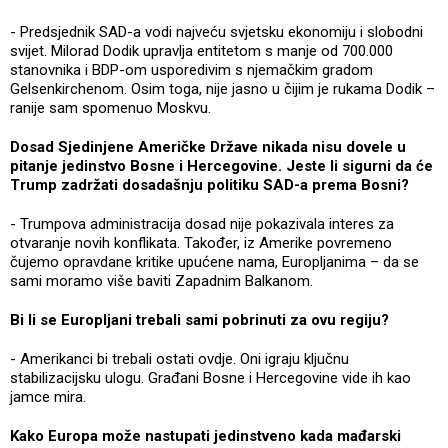
- Predsjednik SAD-a vodi najveću svjetsku ekonomiju i slobodni
svijet. Milorad Dodik upravlja entitetom s manje od 700.000
stanovnika i BDP-om usporedivim s njemačkim gradom
Gelsenkirchenom. Osim toga, nije jasno u čijim je rukama Dodik –
ranije sam spomenuo Moskvu.
Dosad Sjedinjene Američke Države nikada nisu dovele u
pitanje jedinstvo Bosne i Hercegovine. Jeste li sigurni da će
Trump zadržati dosadašnju politiku SAD-a prema Bosni?
- Trumpova administracija dosad nije pokazivala interes za
otvaranje novih konflikata. Također, iz Amerike povremeno
čujemo opravdane kritike upućene nama, Europljanima – da se
sami moramo više baviti Zapadnim Balkanom.
Bi li se Europljani trebali sami pobrinuti za ovu regiju?
- Amerikanci bi trebali ostati ovdje. Oni igraju ključnu
stabilizacijsku ulogu. Građani Bosne i Hercegovine vide ih kao
jamce mira.
Kako Europa može nastupati jedinstveno kada mađarski