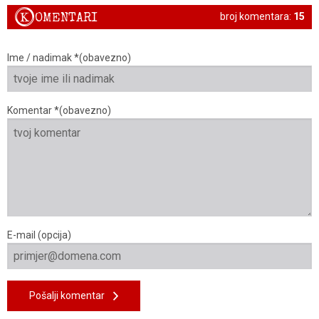
K
OMENTARI
broj komentara:
15
Ime / nadimak *(obavezno)
Komentar *(obavezno)
E-mail (opcija)
Pošalji komentar