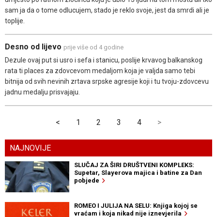
sam ja da o tome odlucujem, stado je reklo svoje, jest da smrdi ali je
toplije.
Desno od lijevo
prije više od 4 godine
Dezule ovaj put si usro i sefa i stanicu, poslije krvavog balkanskog
rata ti places za zdovcevom medaljom koja je valjda samo tebi
bitnija od svih nevinih zrtava srpske agresije koji i tu tvoju-zdovcevu
jadnu medalju prisvajaju.
<
1
2
3
4
>
NAJNOVIJE
SLUČAJ ZA ŠIRI DRUŠTVENI KOMPLEKS:
Supetar, Slayerova majica i batine za Dan
pobjede
ROMEO I JULIJA NA SELU: Knjiga kojoj se
vraćam i koja nikad nije iznevjerila