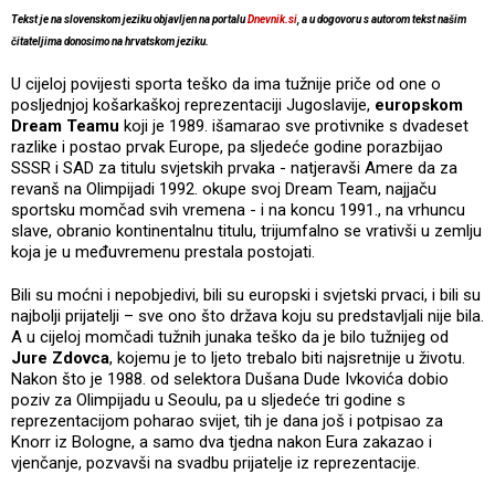
Tekst je na slovenskom jeziku objavljen na portalu
Dnevnik.si
, a u dogovoru s autorom tekst našim
čitateljima donosimo na hrvatskom jeziku.
U cijeloj povijesti sporta teško da ima tužnije priče od one o
posljednjoj košarkaškoj reprezentaciji Jugoslavije,
europskom
Dream Teamu
koji je 1989. išamarao sve protivnike s dvadeset
razlike i postao prvak Europe, pa sljedeće godine porazbijao
SSSR i SAD za titulu svjetskih prvaka - natjeravši Amere da za
revanš na Olimpijadi 1992. okupe svoj Dream Team, najjaču
sportsku momčad svih vremena - i na koncu 1991., na vrhuncu
slave, obranio kontinentalnu titulu, trijumfalno se vrativši u zemlju
koja je u međuvremenu prestala postojati.
Bili su moćni i nepobjedivi, bili su europski i svjetski prvaci, i bili su
najbolji prijatelji – sve ono što država koju su predstavljali nije bila.
A u cijeloj momčadi tužnih junaka teško da je bilo tužnijeg od
Jure Zdovca
, kojemu je to ljeto trebalo biti najsretnije u životu.
Nakon što je 1988. od selektora Dušana Dude Ivkovića dobio
poziv za Olimpijadu u Seoulu, pa u sljedeće tri godine s
reprezentacijom poharao svijet, tih je dana još i potpisao za
Knorr iz Bologne, a samo dva tjedna nakon Eura zakazao i
vjenčanje, pozvavši na svadbu prijatelje iz reprezentacije.