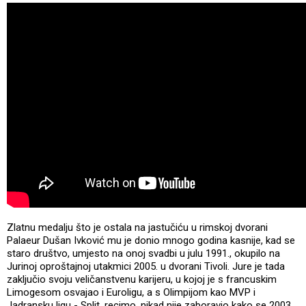
Zlatnu medalju što je ostala na jastučiću u rimskoj dvorani
Palaeur Dušan Ivković mu je donio mnogo godina kasnije, kad se
staro društvo, umjesto na onoj svadbi u julu 1991., okupilo na
Jurinoj oproštajnoj utakmici 2005. u dvorani Tivoli. Jure je tada
zaključio svoju veličanstvenu karijeru, u kojoj je s francuskim
Limogesom osvajao i Euroligu, a s Olimpijom kao MVP i
Jadransku ligu - Split, recimo, nikad nije zaboravio kako se 2003.