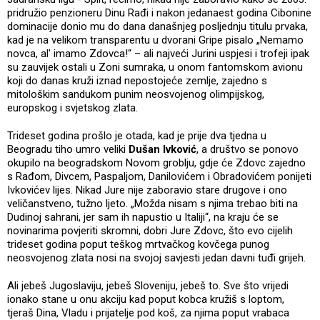
pridružio penzioneru Dinu Rađi i nakon jedanaest godina Cibonine
dominacije donio mu do dana današnjeg posljednju titulu prvaka,
kad je na velikom transparentu u dvorani Gripe pisalo „Nemamo
novca, al' imamo Zdovca!“ – ali najveći Jurini uspjesi i trofeji ipak
su zauvijek ostali u Zoni sumraka, u onom fantomskom avionu
koji do danas kruži iznad nepostojeće zemlje, zajedno s
mitološkim sandukom punim neosvojenog olimpijskog,
europskog i svjetskog zlata.
Trideset godina prošlo je otada, kad je prije dva tjedna u
Beogradu tiho umro veliki
Dušan Ivković
, a društvo se ponovo
okupilo na beogradskom Novom groblju, gdje će Zdovc zajedno
s Rađom, Divcem, Paspaljom, Danilovićem i Obradovićem ponijeti
Ivkovićev lijes. Nikad Jure nije zaboravio stare drugove i ono
veličanstveno, tužno ljeto. „Možda nisam s njima trebao biti na
Dudinoj sahrani, jer sam ih napustio u Italiji“, na kraju će se
novinarima povjeriti skromni, dobri Jure Zdovc, što evo cijelih
trideset godina poput teškog mrtvačkog kovčega punog
neosvojenog zlata nosi na svojoj savjesti jedan davni tuđi grijeh.
Ali jebeš Jugoslaviju, jebeš Sloveniju, jebeš to. Sve što vrijedi
ionako stane u onu akciju kad poput kobca kružiš s loptom,
tjeraš Dina, Vladu i prijatelje pod koš, za njima poput vrabaca