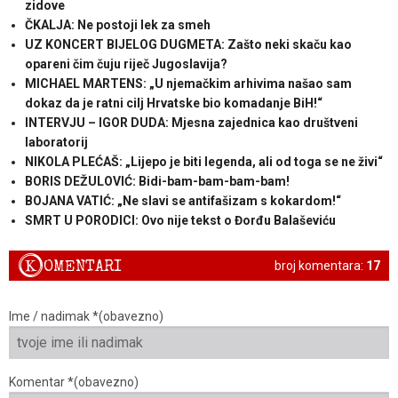
zidove
ČKALJA: Ne postoji lek za smeh
UZ KONCERT BIJELOG DUGMETA: Zašto neki skaču kao
opareni čim čuju riječ Jugoslavija?
MICHAEL MARTENS: „U njemačkim arhivima našao sam
dokaz da je ratni cilj Hrvatske bio komadanje BiH!“
INTERVJU – IGOR DUDA: Mjesna zajednica kao društveni
laboratorij
NIKOLA PLEĆAŠ: „Lijepo je biti legenda, ali od toga se ne živi“
BORIS DEŽULOVIĆ: Bidi-bam-bam-bam-bam!
BOJANA VATIĆ: „Ne slavi se antifašizam s kokardom!“
SMRT U PORODICI: Ovo nije tekst o Đorđu Balaševiću
K
OMENTARI
broj komentara:
17
Ime / nadimak *(obavezno)
Komentar *(obavezno)