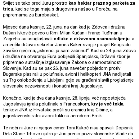
Svijet se tako pred Juru prostro
kao hektar praznog parketa za
tricu
, kad se toga maja s drugovima našao u Poreču, na
pripremama za Eurobasket.
Mjesec dana kasnije, 22. juna, na dan kad je Zdovca i družinu
Dušan Ivković poveo u Rim, Milan Kučan i Franjo Tuđman u
Zagrebu su usuglašavali
odluke o državnom osamostaljenju
, a
američki državni sekretar James Baker svoj je posjet Beogradu
završio riječima, „iskreno, ja sam zabrinut“. Kad su 24. juna Zdovc
i družina na otvaranju Eura pobijedili Španjolsku, Državni zbor je
pripremao sutrašnje izglasavanje Zakona o samostalnosti
Slovenije. Kad su se pak 26. juna navečer pobjedom protiv
Bugarske plasirali u polufinale, avioni i helikopteri JNA nadlijetali
su Trg oslobođenja u Ljubljani, gdje su građani slavili proglašenje
slovenske nezavisnosti i konačni kraj Jugoslavije.
Konačno, kad je dva dana kasnije, 28. lipnja, već nepostojeća
Jugoslavija igrala polufinale s Francuskom,
krv je već tekla
,
tenkovi JNA iz Hrvatske prešli su granicu kraj Gibine, a
jugoslavenski ratni avioni tukli su aerodrom Brnik.
Te noći ni Jure ni njegov cimer Toni Kukoč nisu spavali. Dopisnik
Dela Stane Trbovc ujutro je Juri prenio poziv slovenske Vlade da