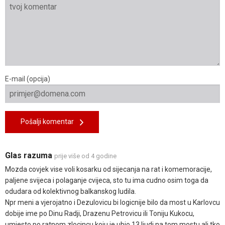
E-mail (opcija)
Pošalji komentar
Glas razuma
prije više od 4 godine
Mozda covjek vise voli kosarku od sijecanja na rat i komemoracije,
paljene svijeca i polaganje cvijeca, sto tu ima cudno osim toga da
odudara od kolektivnog balkanskog ludila.
Npr meni a vjerojatno i Dezulovicu bi logicnije bilo da most u Karlovcu
dobije ime po Dinu Radji, Drazenu Petrovicu ili Toniju Kukocu,
umjesto po ratnom zlocincu koju je ubio 13 ljudi na tom mostu ali tko