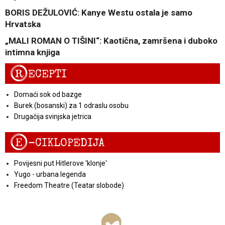
BORIS DEŽULOVIĆ: Kanye Westu ostala je samo
Hrvatska
„MALI ROMAN O TIŠINI“: Kaotična, zamršena i duboko
intimna knjiga
R
ECEPTI
Domaći sok od bazge
Burek (bosanski) za 1 odraslu osobu
Drugačija svinjska jetrica
E
-CIKLOPEDIJA
Povijesni put Hitlerove 'klonje'
Yugo - urbana legenda
Freedom Theatre (Teatar slobode)