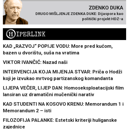
ZDENKO DUKA
DRUGO MIŠLJENJE ZDENKA DUKE: Dijaspora kao
politički projekt HDZ-a
H
IPERLINK
KAD „RAZVOJ“ POPIJE VODU: More pred kućom,
bazen u dvorištu, suša na vratima
VIKTOR IVANČIĆ: Nazad naši
INTERVENCIJA KOJA MIJENJA STVAR: Priča o Hodži
koji je izvukao mrtvog partizanskog komandanta
LIJEPA VEČER, LIJEP DAN: Homoseksploatacijski film
lansiran uz dramatični mučenički narativ
KAD STUDENTI NA KOSOVO KRENU: Memorandum 1 i
Memorandum 2 – isti
FILOZOFIJA PALANKE: Estetski kriteriji huliganske
zajednice