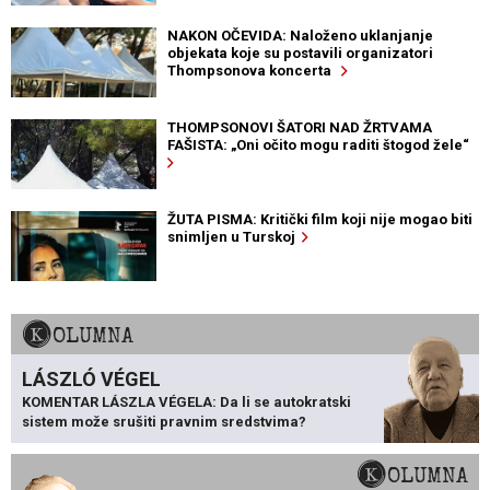
NAKON OČEVIDA: Naloženo uklanjanje
objekata koje su postavili organizatori
Thompsonova koncerta
THOMPSONOVI ŠATORI NAD ŽRTVAMA
FAŠISTA: „Oni očito mogu raditi štogod žele“
ŽUTA PISMA: Kritički film koji nije mogao biti
snimljen u Turskoj
KOLUMNA
LÁSZLÓ VÉGEL
KOMENTAR LÁSZLA VÉGELA: Da li se autokratski
sistem može srušiti pravnim sredstvima?
KOLUMNA