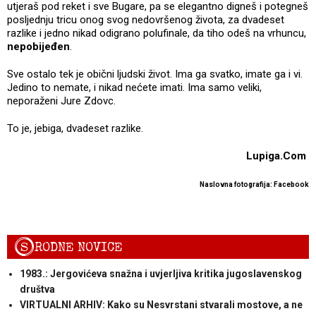
utjeraš pod reket i sve Bugare, pa se elegantno digneš i potegneš
posljednju tricu onog svog nedovršenog života, za dvadeset
razlike i jedno nikad odigrano polufinale, da tiho odeš na vrhuncu,
nepobijeđen
.
Sve ostalo tek je obični ljudski život. Ima ga svatko, imate ga i vi.
Jedino to nemate, i nikad nećete imati. Ima samo veliki,
neporaženi Jure Zdovc.
To je, jebiga, dvadeset razlike.
Lupiga.Com
Naslovna fotografija: Facebook
S
RODNE NOVICE
1983.: Jergovićeva snažna i uvjerljiva kritika jugoslavenskog
društva
VIRTUALNI ARHIV: Kako su Nesvrstani stvarali mostove, a ne