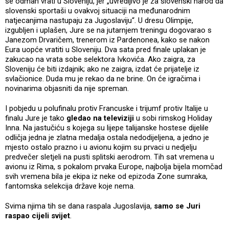
se odmah vrati u Sloveniju, jer „uvredljivo je za slovenski narod da
slovenski sportaši u ovakvoj situaciji na međunarodnim
natjecanjima nastupaju za Jugoslaviju“. U dresu Olimpije,
izgubljen i uplašen, Jure se na jutarnjem treningu dogovarao s
Janezom Drvaričem, trenerom iz Pardenonea, kako se nakon
Eura uopće vratiti u Sloveniju. Dva sata pred finale uplakan je
zakucao na vrata sobe selektora Ivkovića. Ako zaigra, za
Sloveniju će biti izdajnik; ako ne zaigra, izdat će prijatelje iz
svlačionice. Duda mu je rekao da ne brine. On će igračima i
novinarima objasniti da nije spreman.
I pobjedu u polufinalu protiv Francuske i trijumf protiv Italije u
finalu Jure je tako
gledao na televiziji
u sobi rimskog Holiday
Inna. Na jastučiću s kojega su lijepe talijanske hostese dijelile
odličja jedna je zlatna medalja ostala nedodijeljena, a jedno je
mjesto ostalo prazno i u avionu kojim su prvaci u nedjelju
predvečer sletjeli na pusti splitski aerodrom. Tih sat vremena u
avionu iz Rima, s pokalom prvaka Europe, najbolja bijela momčad
svih vremena bila je ekipa iz neke od epizoda Zone sumraka,
fantomska selekcija države koje nema.
Svima njima tih se dana raspala Jugoslavija,
samo se Juri
raspao cijeli svijet
.