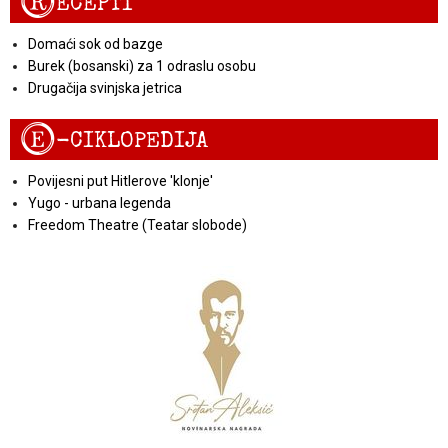
R
ECEPTI
Domaći sok od bazge
Burek (bosanski) za 1 odraslu osobu
Drugačija svinjska jetrica
E
-CIKLOPEDIJA
Povijesni put Hitlerove 'klonje'
Yugo - urbana legenda
Freedom Theatre (Teatar slobode)