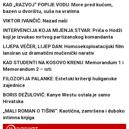
KAD „RAZVOJ“ POPIJE VODU: More pred kućom,
bazen u dvorištu, suša na vratima
VIKTOR IVANČIĆ: Nazad naši
INTERVENCIJA KOJA MIJENJA STVAR: Priča o Hodži
koji je izvukao mrtvog partizanskog komandanta
LIJEPA VEČER, LIJEP DAN: Homoseksploatacijski film
lansiran uz dramatični mučenički narativ
KAD STUDENTI NA KOSOVO KRENU: Memorandum 1 i
Memorandum 2 – isti
FILOZOFIJA PALANKE: Estetski kriteriji huliganske
zajednice
BORIS DEŽULOVIĆ: Kanye Westu ostala je samo
Hrvatska
„MALI ROMAN O TIŠINI“: Kaotična, zamršena i duboko
intimna knjiga