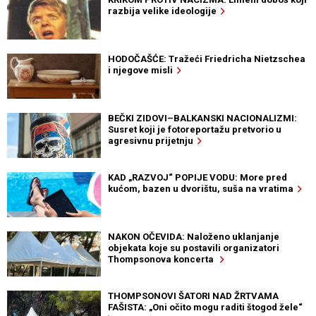
razbija velike ideologije
HODOČAŠĆE: Tražeći Friedricha Nietzschea
i njegove misli
BEČKI ZIDOVI–BALKANSKI NACIONALIZMI:
Susret koji je fotoreportažu pretvorio u
agresivnu prijetnju
KAD „RAZVOJ“ POPIJE VODU: More pred
kućom, bazen u dvorištu, suša na vratima
NAKON OČEVIDA: Naloženo uklanjanje
objekata koje su postavili organizatori
Thompsonova koncerta
THOMPSONOVI ŠATORI NAD ŽRTVAMA
FAŠISTA: „Oni očito mogu raditi štogod žele“