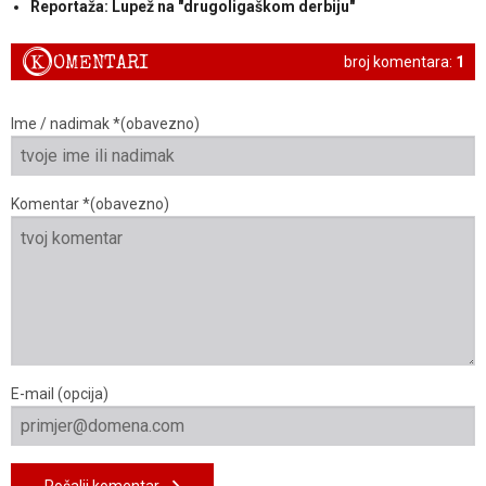
Reportaža: Lupež na "drugoligaškom derbiju"
K
OMENTARI
broj komentara:
1
Ime / nadimak *(obavezno)
Komentar *(obavezno)
E-mail (opcija)