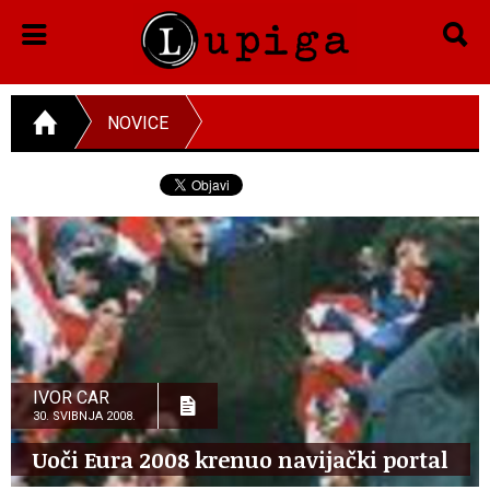
NOVICE
IVOR CAR
30. SVIBNJA 2008.
Uoči Eura 2008 krenuo navijački portal