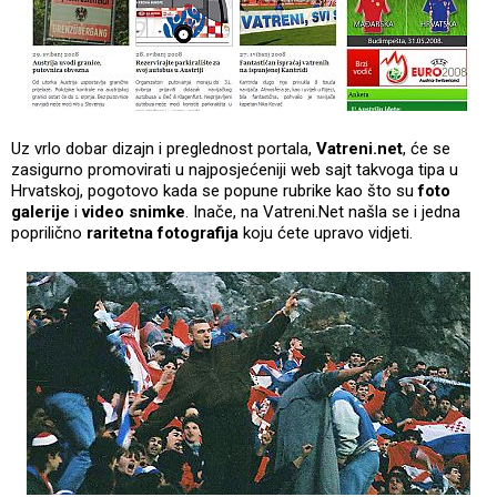
Uz vrlo dobar dizajn i preglednost portala,
Vatreni.net
, će se
zasigurno promovirati u najposjećeniji web sajt takvoga tipa u
Hrvatskoj, pogotovo kada se popune rubrike kao što su
foto
galerije
i
video snimke
. Inače, na Vatreni.Net našla se i jedna
poprilično
raritetna fotografija
koju ćete upravo vidjeti.