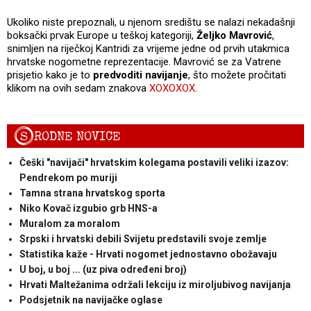
Ukoliko niste prepoznali, u njenom središtu se nalazi nekadašnji
boksački prvak Europe u teškoj kategoriji,
Željko Mavrović
,
snimljen na riječkoj Kantridi za vrijeme jedne od prvih utakmica
hrvatske nogometne reprezentacije. Mavrović se za Vatrene
prisjetio kako je to
predvoditi navijanje
, što možete pročitati
klikom na ovih sedam znakova
XOXOXOX
.
S
RODNE NOVICE
Češki "navijači" hrvatskim kolegama postavili veliki izazov:
Pendrekom po muriji
Tamna strana hrvatskog sporta
Niko Kovač izgubio grb HNS-a
Muralom za moralom
Srpski i hrvatski debili Svijetu predstavili svoje zemlje
Statistika kaže - Hrvati nogomet jednostavno obožavaju
U boj, u boj ... (uz piva određeni broj)
Hrvati Maltežanima održali lekciju iz miroljubivog navijanja
Podsjetnik na navijačke oglase