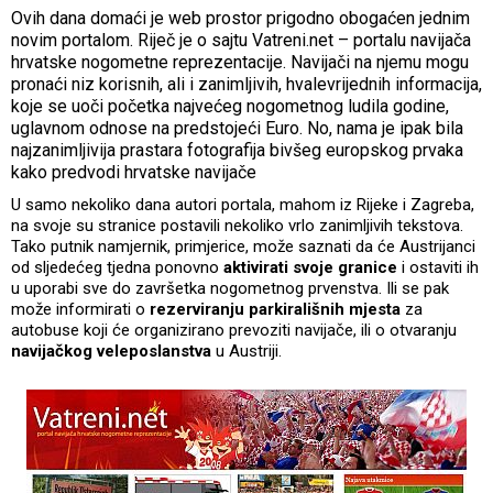
Ovih dana domaći je web prostor prigodno obogaćen jednim
novim portalom. Riječ je o sajtu Vatreni.net – portalu navijača
hrvatske nogometne reprezentacije. Navijači na njemu mogu
pronaći niz korisnih, ali i zanimljivih, hvalevrijednih informacija,
koje se uoči početka najvećeg nogometnog ludila godine,
uglavnom odnose na predstojeći Euro. No, nama je ipak bila
najzanimljivija prastara fotografija bivšeg europskog prvaka
kako predvodi hrvatske navijače
U samo nekoliko dana autori portala, mahom iz Rijeke i Zagreba,
na svoje su stranice postavili nekoliko vrlo zanimljivih tekstova.
Tako putnik namjernik, primjerice, može saznati da će Austrijanci
od sljedećeg tjedna ponovno
aktivirati svoje granice
i ostaviti ih
u uporabi sve do završetka nogometnog prvenstva. Ili se pak
može informirati o
rezerviranju parkirališnih mjesta
za
autobuse koji će organizirano prevoziti navijače, ili o otvaranju
navijačkog veleposlanstva
u Austriji.