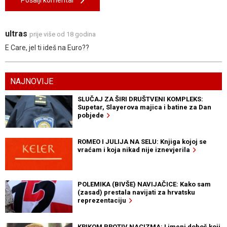
Pošalji komentar
ultras
prije više od 18 godina
E Care, jel ti ideš na Euro??
NAJNOVIJE
SLUČAJ ZA ŠIRI DRUŠTVENI KOMPLEKS:
Supetar, Slayerova majica i batine za Dan
pobjede
ROMEO I JULIJA NA SELU: Knjiga kojoj se
vraćam i koja nikad nije iznevjerila
POLEMIKA (BIVŠE) NAVIJAČICE: Kako sam
(zasad) prestala navijati za hrvatsku
reprezentaciju
KRIKOM PROTIV NACIZMA: Limeni doboš koji