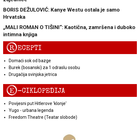
BORIS DEŽULOVIĆ: Kanye Westu ostala je samo
Hrvatska
„MALI ROMAN O TIŠINI“: Kaotična, zamršena i duboko
intimna knjiga
R
ECEPTI
Domaći sok od bazge
Burek (bosanski) za 1 odraslu osobu
Drugačija svinjska jetrica
E
-CIKLOPEDIJA
Povijesni put Hitlerove 'klonje'
Yugo - urbana legenda
Freedom Theatre (Teatar slobode)