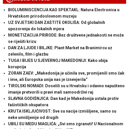
BIOLUMINISCENCIJA KAO SPEKTAKL: Natura Electronica u
Hrvatskom prirodoslovnom muzeju
UZ SVJETSKI DAN ZAŠTITE OKOLIŠA: Od globalnih
upozorenja do lokalnih mjera
MONETIZACIJA PRIRODE: Bez društvene jednakosti ne može
se riješiti krizu
DAN ZA LJUDE I BILJKE: Plant Market na Branimircu uz
zelenilo, film i glazbu
TUGA I BIJES U SJEVERNOJ MAKEDONIJI: Kako ubija
korupcija
ZORAN ZAEV: „Makedonija je učinila sve, promijenili smo čak
i ime, ali Europska unija nas je iznevjerila“
TIROLSKI NOMADI: Doselili su u Hrvatsku i odavno napušteno
imanje pretvorili u pravi mali samoodrživi raj
SLAVNA GODIŠNJICA: Dan kad je Makedonija ustala protiv
fašističkih okupatora
KRUTA ISKLJUČIVOST: Sve su nacije izmišljene, samo su
neke umišljenije od drugih
UBILI SU MEDU MAGLIĆA: „Svi smo zgranuti! U Nacionalnom