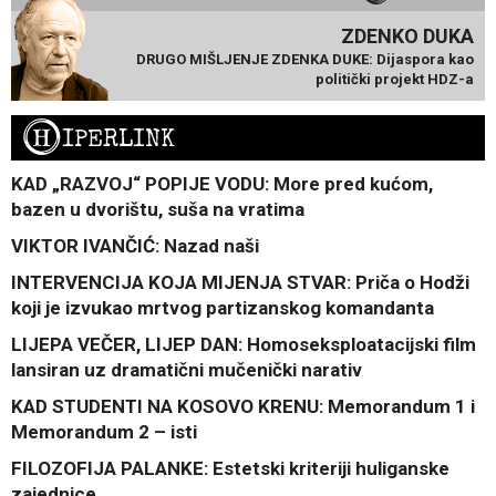
ZDENKO DUKA
DRUGO MIŠLJENJE ZDENKA DUKE: Dijaspora kao
politički projekt HDZ-a
H
IPERLINK
KAD „RAZVOJ“ POPIJE VODU: More pred kućom,
bazen u dvorištu, suša na vratima
VIKTOR IVANČIĆ: Nazad naši
INTERVENCIJA KOJA MIJENJA STVAR: Priča o Hodži
koji je izvukao mrtvog partizanskog komandanta
LIJEPA VEČER, LIJEP DAN: Homoseksploatacijski film
lansiran uz dramatični mučenički narativ
KAD STUDENTI NA KOSOVO KRENU: Memorandum 1 i
Memorandum 2 – isti
FILOZOFIJA PALANKE: Estetski kriteriji huliganske
zajednice