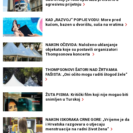
agresivnu prijetnju
KAD „RAZVOJ“ POPIJE VODU: More pred
kućom, bazen u dvorištu, suša na vratima
NAKON OČEVIDA: Naloženo uklanjanje
objekata koje su postavili organizatori
Thompsonova koncerta
THOMPSONOVI ŠATORI NAD ŽRTVAMA
FAŠISTA: „Oni očito mogu raditi štogod žele“
ŽUTA PISMA: Kritički film koji nije mogao biti
snimljen u Turskoj
NAKON ISKORAKA CRNE GORE: „Vrijeme je da
i Hrvatska razgovara o utjecaju
menstruacije na radni život žena“