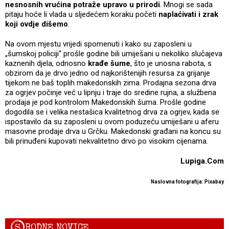
nesnosnih vrućina potraže upravo u prirodi
. Mnogi se sada
pitaju hoće li vlada u sljedećem koraku početi
naplaćivati i zrak
koji ovdje dišemo
.
Na ovom mjestu vrijedi spomenuti i kako su zaposleni u
„šumskoj policiji“ prošle godine bili umiješani u nekoliko slučajeva
kaznenih djela, odnosno
krađe šume
, što je unosna rabota, s
obzirom da je drvo jedno od najkorištenijih resursa za grijanje
tijekom ne baš toplih makedonskih zima. Prodajna sezona drva
za ogrjev počinje već u lipnju i traje do sredine rujna, a službena
prodaja je pod kontrolom Makedonskih šuma. Prošle godine
dogodila se i velika nestašica kvalitetnog drva za ogrjev, kada se
ispostavilo da su zaposleni u ovom poduzeću umiješani u aferu
masovne prodaje drva u Grčku. Makedonski građani na koncu su
bili prinuđeni kupovati nekvalitetno drvo po visokim cijenama.
Lupiga.Com
Naslovna fotografija: Pixabay
S
RODNE NOVICE