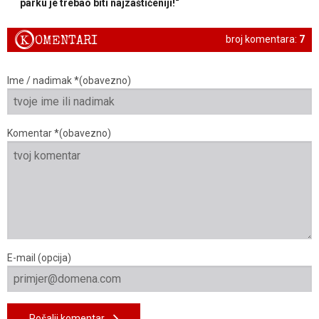
parku je trebao biti najzaštićeniji!“
K
OMENTARI
broj komentara:
7
Ime / nadimak *(obavezno)
Komentar *(obavezno)
E-mail (opcija)
Pošalji komentar