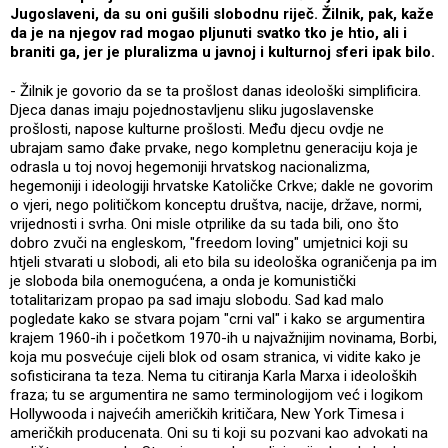
Jugoslaveni, da su oni gušili slobodnu riječ. Žilnik, pak, kaže
da je na njegov rad mogao pljunuti svatko tko je htio, ali i
braniti ga, jer je pluralizma u javnoj i kulturnoj sferi ipak bilo.
- Žilnik je govorio da se ta prošlost danas ideološki simplificira.
Djeca danas imaju pojednostavljenu sliku jugoslavenske
prošlosti, napose kulturne prošlosti. Među djecu ovdje ne
ubrajam samo đake prvake, nego kompletnu generaciju koja je
odrasla u toj novoj hegemoniji hrvatskog nacionalizma,
hegemoniji i ideologiji hrvatske Katoličke Crkve; dakle ne govorim
o vjeri, nego političkom konceptu društva, nacije, države, normi,
vrijednosti i svrha. Oni misle otprilike da su tada bili, ono što
dobro zvuči na engleskom, "freedom loving" umjetnici koji su
htjeli stvarati u slobodi, ali eto bila su ideološka ograničenja pa im
je sloboda bila onemogućena, a onda je komunistički
totalitarizam propao pa sad imaju slobodu. Sad kad malo
pogledate kako se stvara pojam "crni val" i kako se argumentira
krajem 1960-ih i početkom 1970-ih u najvažnijim novinama, Borbi,
koja mu posvećuje cijeli blok od osam stranica, vi vidite kako je
sofisticirana ta teza. Nema tu citiranja Karla Marxa i ideoloških
fraza; tu se argumentira ne samo terminologijom već i logikom
Hollywooda i najvećih američkih kritičara, New York Timesa i
američkih producenata. Oni su ti koji su pozvani kao advokati na