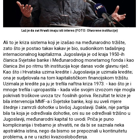
Laž je da svi Hrvati imaju isti interes (FOTO: Otvorene institucije)
Ali to je kriza sistema koji je izašao na međunarodno tržište,
zato što je postao takav kakav je bio, sudionikom tadašnjeg
internacionalnog kapitalizma. Jugoslavija je od kraja 1950-ih
članica Svjetske banke i Međunarodnog monetarnog fonda i kao
članica živi po ritmu tih institucija koje danas vode glavnu riječ.
Kao što i Hrvatska uzima kredite i Jugoslavija je uzimala kredite;
ona je sudjelovala na tom kapitalističkom financijskom tržištu.
Uzimala je kredite pa ju je trefila naftna kriza 1973. - kao što je i
mnoge trefila i upropastila - kada više svojim izvozom nije mogla
pokrivati troškove uvoza tzv. fosilnih goriva. Rezultat te krize je
bila intervencija MMF-a i Svjetske banke, koji su uveli mjere
štednje i zamrzli dohotke u bivšoj Jugoslaviji. Dakle, nije partija
bila ta koja je određivala dohotke, oni su se određivali tržišno u
Jugoslaviji, međunarodni kapital to uvodi. Priča je puno
kompliciranija i trebamo je shvatiti, ne da bi se saznala neka
apstraktna istina, nego da bismo se prepoznali u kontinuitetu
problema, a ne u razlici kvazioslobođenja.