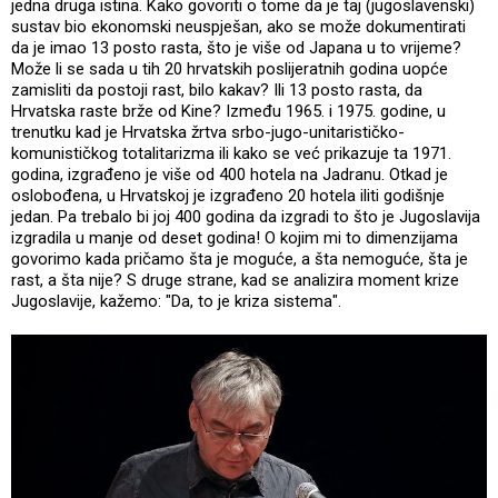
jedna druga istina. Kako govoriti o tome da je taj (jugoslavenski)
sustav bio ekonomski neuspješan, ako se može dokumentirati
da je imao 13 posto rasta, što je više od Japana u to vrijeme?
Može li se sada u tih 20 hrvatskih poslijeratnih godina uopće
zamisliti da postoji rast, bilo kakav? Ili 13 posto rasta, da
Hrvatska raste brže od Kine? Između 1965. i 1975. godine, u
trenutku kad je Hrvatska žrtva srbo-jugo-unitarističko-
komunističkog totalitarizma ili kako se već prikazuje ta 1971.
godina, izgrađeno je više od 400 hotela na Jadranu. Otkad je
oslobođena, u Hrvatskoj je izgrađeno 20 hotela iliti godišnje
jedan. Pa trebalo bi joj 400 godina da izgradi to što je Jugoslavija
izgradila u manje od deset godina! O kojim mi to dimenzijama
govorimo kada pričamo šta je moguće, a šta nemoguće, šta je
rast, a šta nije? S druge strane, kad se analizira moment krize
Jugoslavije, kažemo: "Da, to je kriza sistema".