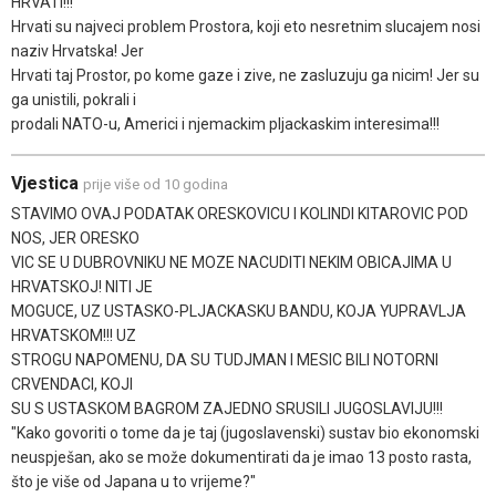
HRVATI!!!
Hrvati su najveci problem Prostora, koji eto nesretnim slucajem nosi
naziv Hrvatska! Jer
Hrvati taj Prostor, po kome gaze i zive, ne zasluzuju ga nicim! Jer su
ga unistili, pokrali i
prodali NATO-u, Americi i njemackim pljackaskim interesima!!!
Vjestica
prije više od 10 godina
STAVIMO OVAJ PODATAK ORESKOVICU I KOLINDI KITAROVIC POD
NOS, JER ORESKO
VIC SE U DUBROVNIKU NE MOZE NACUDITI NEKIM OBICAJIMA U
HRVATSKOJ! NITI JE
MOGUCE, UZ USTASKO-PLJACKASKU BANDU, KOJA YUPRAVLJA
HRVATSKOM!!! UZ
STROGU NAPOMENU, DA SU TUDJMAN I MESIC BILI NOTORNI
CRVENDACI, KOJI
SU S USTASKOM BAGROM ZAJEDNO SRUSILI JUGOSLAVIJU!!!
"Kako govoriti o tome da je taj (jugoslavenski) sustav bio ekonomski
neuspješan, ako se može dokumentirati da je imao 13 posto rasta,
što je više od Japana u to vrijeme?"