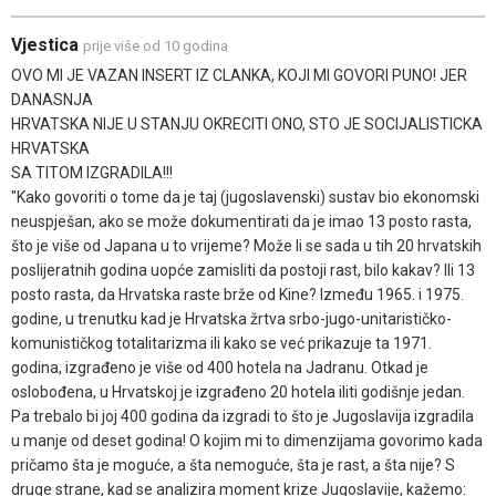
Vjestica
prije više od 10 godina
OVO MI JE VAZAN INSERT IZ CLANKA, KOJI MI GOVORI PUNO! JER
DANASNJA
HRVATSKA NIJE U STANJU OKRECITI ONO, STO JE SOCIJALISTICKA
HRVATSKA
SA TITOM IZGRADILA!!!
"Kako govoriti o tome da je taj (jugoslavenski) sustav bio ekonomski
neuspješan, ako se može dokumentirati da je imao 13 posto rasta,
što je više od Japana u to vrijeme? Može li se sada u tih 20 hrvatskih
poslijeratnih godina uopće zamisliti da postoji rast, bilo kakav? Ili 13
posto rasta, da Hrvatska raste brže od Kine? Između 1965. i 1975.
godine, u trenutku kad je Hrvatska žrtva srbo-jugo-unitarističko-
komunističkog totalitarizma ili kako se već prikazuje ta 1971.
godina, izgrađeno je više od 400 hotela na Jadranu. Otkad je
oslobođena, u Hrvatskoj je izgrađeno 20 hotela iliti godišnje jedan.
Pa trebalo bi joj 400 godina da izgradi to što je Jugoslavija izgradila
u manje od deset godina! O kojim mi to dimenzijama govorimo kada
pričamo šta je moguće, a šta nemoguće, šta je rast, a šta nije? S
druge strane, kad se analizira moment krize Jugoslavije, kažemo: