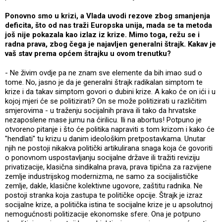
Ponovno smo u krizi, a Vlada uvodi rezove zbog smanjenja
deficita, što od nas traži Europska unija, mada se ta metoda
još nije pokazala kao izlaz iz krize. Mimo toga, režu se i
radna prava, zbog čega je najavljen generalni štrajk. Kakav je
vaš stav prema općem štrajku u ovom trenutku?
- Ne živim ovdje pa ne znam sve elemente da bih imao sud o
tome. No, jasno je da je generalni štrajk radikalan simptom te
krize i da takav simptom govori o dubini krize. A kako će on ići i u
kojoj mjeri će se politizirati? On se može politizirati u različitim
smjerovima - u traženju socijalnih prava ili tako da hrvatske
nezaposlene mase jurnu na ćirilicu. Ili na abortus! Potpuno je
otvoreno pitanje i što će politika napraviti s tom krizom i kako će
"hendlati" tu krizu u danim ideološkim pretpostavkama. Unutar
njih ne postoji nikakva politički artikulirana snaga koja će govoriti
o ponovnom uspostavljanju socijalne države ili tražiti reviziju
privatizacije, klasična sindikalna prava, prava tipična za razvijene
zemlje industrijskog modernizma, ne samo za socijalističke
zemlje, dakle, klasične kolektivne ugovore, zaštitu radnika. Ne
postoji stranka koja zastupa te političke opcije. Štrajk je izraz
socijalne krize, a politička istina te socijalne krize je u apsolutnoj
nemogućnosti politizacije ekonomske sfere. Ona je potpuno