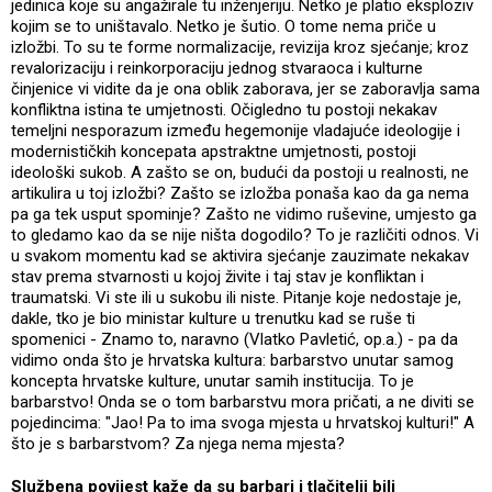
jedinica koje su angažirale tu inženjeriju. Netko je platio eksploziv
kojim se to uništavalo. Netko je šutio. O tome nema priče u
izložbi. To su te forme normalizacije, revizija kroz sjećanje; kroz
revalorizaciju i reinkorporaciju jednog stvaraoca i kulturne
činjenice vi vidite da je ona oblik zaborava, jer se zaboravlja sama
konfliktna istina te umjetnosti. Očigledno tu postoji nekakav
temeljni nesporazum između hegemonije vladajuće ideologije i
modernističkih koncepata apstraktne umjetnosti, postoji
ideološki sukob. A zašto se on, budući da postoji u realnosti, ne
artikulira u toj izložbi? Zašto se izložba ponaša kao da ga nema
pa ga tek usput spominje? Zašto ne vidimo ruševine, umjesto ga
to gledamo kao da se nije ništa dogodilo? To je različiti odnos. Vi
u svakom momentu kad se aktivira sjećanje zauzimate nekakav
stav prema stvarnosti u kojoj živite i taj stav je konfliktan i
traumatski. Vi ste ili u sukobu ili niste. Pitanje koje nedostaje je,
dakle, tko je bio ministar kulture u trenutku kad se ruše ti
spomenici - Znamo to, naravno (Vlatko Pavletić, op.a.) - pa da
vidimo onda što je hrvatska kultura: barbarstvo unutar samog
koncepta hrvatske kulture, unutar samih institucija. To je
barbarstvo! Onda se o tom barbarstvu mora pričati, a ne diviti se
pojedincima: "Jao! Pa to ima svoga mjesta u hrvatskoj kulturi!" A
što je s barbarstvom? Za njega nema mjesta?
Službena povijest kaže da su barbari i tlačitelji bili