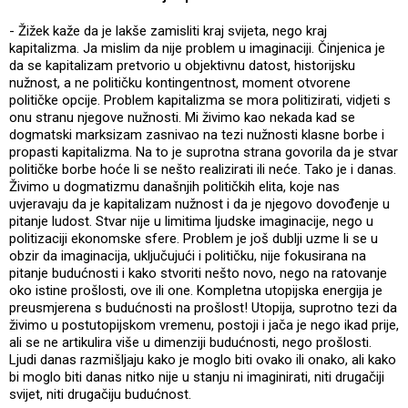
- Žižek kaže da je lakše zamisliti kraj svijeta, nego kraj
kapitalizma. Ja mislim da nije problem u imaginaciji. Činjenica je
da se kapitalizam pretvorio u objektivnu datost, historijsku
nužnost, a ne političku kontingentnost, moment otvorene
političke opcije. Problem kapitalizma se mora politizirati, vidjeti s
onu stranu njegove nužnosti. Mi živimo kao nekada kad se
dogmatski marksizam zasnivao na tezi nužnosti klasne borbe i
propasti kapitalizma. Na to je suprotna strana govorila da je stvar
političke borbe hoće li se nešto realizirati ili neće. Tako je i danas.
Živimo u dogmatizmu današnjih političkih elita, koje nas
uvjeravaju da je kapitalizam nužnost i da je njegovo dovođenje u
pitanje ludost. Stvar nije u limitima ljudske imaginacije, nego u
politizaciji ekonomske sfere. Problem je još dublji uzme li se u
obzir da imaginacija, uključujući i političku, nije fokusirana na
pitanje budućnosti i kako stvoriti nešto novo, nego na ratovanje
oko istine prošlosti, ove ili one. Kompletna utopijska energija je
preusmjerena s budućnosti na prošlost! Utopija, suprotno tezi da
živimo u postutopijskom vremenu, postoji i jača je nego ikad prije,
ali se ne artikulira više u dimenziji budućnosti, nego prošlosti.
Ljudi danas razmišljaju kako je moglo biti ovako ili onako, ali kako
bi moglo biti danas nitko nije u stanju ni imaginirati, niti drugačiji
svijet, niti drugačiju budućnost.