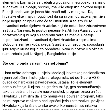
elementi s kojima će se trebati u globalnom i europskom smislu
suočavati. U Chicagu, recimo, ima više etiopskih doktora nego u
Etiopiji, onda vam je jasno što znači odljev mozgova. Da,
hrvatske elite imaju mogućnost da sa svojim obrazovanjem žive
bolje negdje drugdje i one će to iskoristiti. A to što će to
devastirati neke dijelove Hrvatske, koji će ostati bez zdravstvene
zaštite... Naravno, tu postoji rješenje. Pa Afrika i Azija su pune
obrazovanih ljudi koji su spremni raditi za manje! Postoje
depopularizirani i devastirani dijelovi Hrvatske u kojima ima
slobodne zemlje i kuća, svega. Svijet je pun sirotinje, sposobnih
ljudi željnih kruha koji bi to obrađivali. Neka ih pozovu! Možda bi
nam trebalo ljudi iz Nigerije, Bangladeša, Indije...
Što ćemo onda s našim ksenofobima?
- Ima nešto dobroga i u cijeloj ideologiji hrvatskog nacionalizma i
njenih političkih i historijskih protagonista, od soft-core HSS-
ovaca do hard-core pavelićevaca, ustaša. To je element
samouništenja. U njima je ugrađen taj čip, gen samouništenja,
tako da ostvariti hrvatski nacionalistički program znači uništiti
Hrvatsku. Ja mislim da je to manje-više dovršen program, tako
da mi zapravo možemo sad ispričati jednu alternativnu povijest
Hrvatske koja bi išla otprilike ovako: Komunisti nisu nikakva