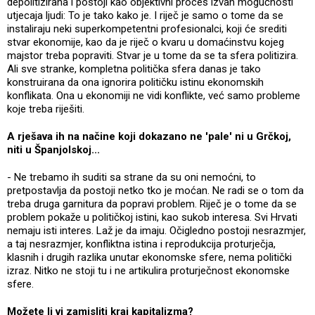
depolitizirana i postoji kao objektivni proces izvan mogućnosti
utjecaja ljudi: To je tako kako je. I riječ je samo o tome da se
instaliraju neki superkompetentni profesionalci, koji će srediti
stvar ekonomije, kao da je riječ o kvaru u domaćinstvu kojeg
majstor treba popraviti. Stvar je u tome da se ta sfera politizira.
Ali sve stranke, kompletna politička sfera danas je tako
konstruirana da ona ignorira političku istinu ekonomskih
konflikata. Ona u ekonomiji ne vidi konflikte, već samo probleme
koje treba riješiti.
A rješava ih na načine koji dokazano ne 'pale' ni u Grčkoj,
niti u Španjolskoj...
- Ne trebamo ih suditi sa strane da su oni nemoćni, to
pretpostavlja da postoji netko tko je moćan. Ne radi se o tom da
treba druga garnitura da popravi problem. Riječ je o tome da se
problem pokaže u političkoj istini, kao sukob interesa. Svi Hrvati
nemaju isti interes. Laž je da imaju. Očigledno postoji nesrazmjer,
a taj nesrazmjer, konfliktna istina i reprodukcija proturječja,
klasnih i drugih razlika unutar ekonomske sfere, nema politički
izraz. Nitko ne stoji tu i ne artikulira proturječnost ekonomske
sfere.
Možete li vi zamisliti kraj kapitalizma?