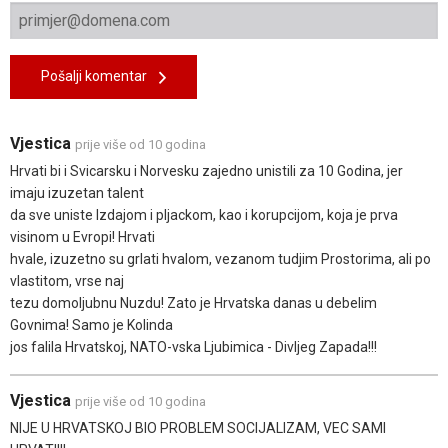
Pošalji komentar
Vjestica
prije više od 10 godina
Hrvati bi i Svicarsku i Norvesku zajedno unistili za 10 Godina, jer
imaju izuzetan talent
da sve uniste Izdajom i pljackom, kao i korupcijom, koja je prva
visinom u Evropi! Hrvati
hvale, izuzetno su grlati hvalom, vezanom tudjim Prostorima, ali po
vlastitom, vrse naj
tezu domoljubnu Nuzdu! Zato je Hrvatska danas u debelim
Govnima! Samo je Kolinda
jos falila Hrvatskoj, NATO-vska Ljubimica - Divljeg Zapada!!!
Vjestica
prije više od 10 godina
NIJE U HRVATSKOJ BIO PROBLEM SOCIJALIZAM, VEC SAMI