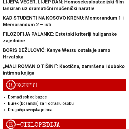
LIJEPA VEČER, LIJEP DAN: Homoseksploatacijski film
lansiran uz dramatični mučenički narativ
KAD STUDENTI NA KOSOVO KRENU: Memorandum 1 i
Memorandum 2 – isti
FILOZOFIJA PALANKE: Estetski kriteriji huliganske
zajednice
BORIS DEŽULOVIĆ: Kanye Westu ostala je samo
Hrvatska
„MALI ROMAN O TIŠINI“: Kaotična, zamršena i duboko
intimna knjiga
R
ECEPTI
Domaći sok od bazge
Burek (bosanski) za 1 odraslu osobu
Drugačija svinjska jetrica
E
-CIKLOPEDIJA