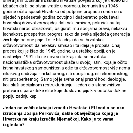
smetnja ni totalitarni bastard hrvatske povijesti, koji je trebao biti
izbačen da bi se stvari vratile u normalu; komunisti su 1945.
godine očito spasili Hrvatsku od potpune propasti i onda su u
sljedećih pedesetak godina zdvojno i dešperatno pokušavali
hrvatskoj državotvornoj ideji dati neki smisao; pokušali su taj
hrvatski narod obrazovati, osigurati mu socijalna prava, nekakvu
jednakost, prosperitet, progres, tako da svaka sljedeća generacija
živi bolje od one prije. To je bila ideja da se hrvatskoj
državotvornosti dâ nekakav smisao i ta ideja je propala. Onaj
proces koji je išao do 1945. godine, u ustaškoj opciji, on je
nastavljen 1991. da se dovrši do kraja, da se hrvatska
nacionalistička državotvornost ukaže u svojoj istini, koja je očito
istina hrvatskog samouništenja gdje ta državotvornost više nema
nikakvog sadržaja - ni kulturnog, niti socijalnog, niti ekonomskog,
niti prosperitetnog. Samo joj je svrha onaj prazni hod ideologije,
koji služi socijalnom restrukturiranju - jedan dio stanovništva
pretvara u parazitske elite koje doslovno piju krv ostatku dok ne
popiju zadnju kap.
Jedan od većih okršaja između Hrvatske i EU vodio se oko
izručenja Josipa Perkovića, dakle obavještajca kojeg je
Hrvatska na kraju izručila Njemačkoj. Kako je to vama
izgledalo?