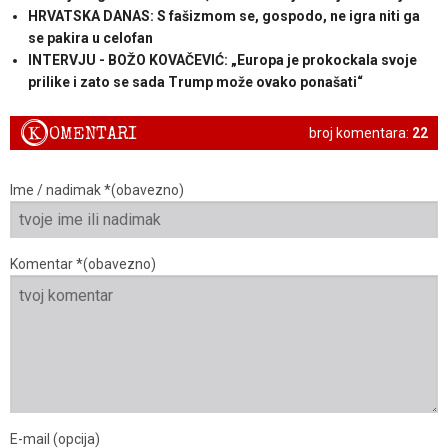
HRVATSKA DANAS: S fašizmom se, gospodo, ne igra niti ga
se pakira u celofan
INTERVJU - BOŽO KOVAČEVIĆ: „Europa je prokockala svoje
prilike i zato se sada Trump može ovako ponašati“
K
OMENTARI
broj komentara:
22
Ime / nadimak *(obavezno)
Komentar *(obavezno)
E-mail (opcija)