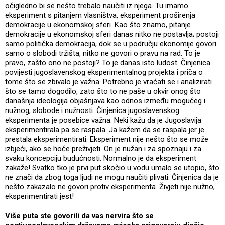
očigledno bi se nešto trebalo naučiti iz njega. Tu imamo
eksperiment s pitanjem vlasništva, eksperiment proširenja
demokracije u ekonomskoj sferi. Kao što znamo, pitanje
demokracije u ekonomskoj sferi danas nitko ne postavlja; postoji
samo politička demokracija, dok se u području ekonomije govori
samo o slobodi tržišta, nitko ne govori o pravu na rad. To je
pravo, zašto ono ne postoji? To je danas isto ludost. Činjenica
povijesti jugoslavenskog eksperimentalnog projekta i priča o
tome što se zbivalo je važna. Potrebno je vraćati se i analizirati
što se tamo dogodilo, zato što to ne paše u okvir onog što
današnja ideologija objašnjava kao odnos između mogućeg i
nužnog, slobode i nužnosti. Činjenica jugoslavenskog
eksperimenta je posebice važna. Neki kažu da je Jugoslavija
eksperimentirala pa se raspala. Ja kažem da se raspala jer je
prestala eksperimentirati. Eksperiment nije nešto što se može
izbjeći, ako se hoće preživjeti. On je nužan i za spoznaju i za
svaku koncepciju budućnosti. Normalno je da eksperiment
zakaže! Svatko tko je prvi put skočio u vodu umalo se utopio, što
ne znači da zbog toga ljudi ne mogu naučiti plivati. Činjenica da je
nešto zakazalo ne govori protiv eksperimenta. Živjeti nije nužno,
eksperimentirati jest!
Više puta ste govorili da vas nervira što se