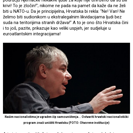
području Njemačke nekakve ljude za koje nije utvrđeno da su bili
krivi! To je zločin!"; nikome ne pada na pamet da kaže da ne želi
biti u NATO-u. Da je principijelna, Hrvatska bi rekla: "Ne! Van! Ne
želimo biti sudionikom u ekstralegalnim likvidacijama ljudi bez
suda na teritorijima stranih država!" A to je ono što Hrvatska čini
i to još, pazite, prikazuje kao veliki uspjeh, jer sudjeluje u
euroatlantskim integracijama!
Našim nacionalistima je ugrađen čip samouništenja... Ostvariti hrvatski nacionalistički
program znači uništiti Hrvatsku (FOTO: Otvorene institucije)