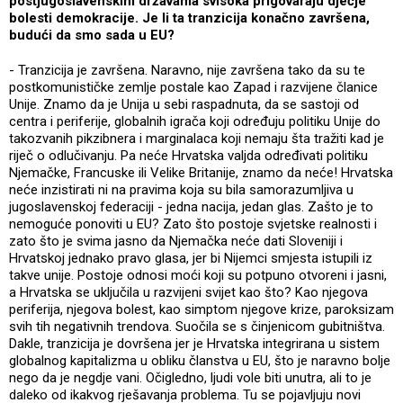
postjugoslavenskim državama svisoka prigovaraju dječje
bolesti demokracije. Je li ta tranzicija konačno završena,
budući da smo sada u EU?
- Tranzicija je završena. Naravno, nije završena tako da su te
postkomunističke zemlje postale kao Zapad i razvijene članice
Unije. Znamo da je Unija u sebi raspadnuta, da se sastoji od
centra i periferije, globalnih igrača koji određuju politiku Unije do
takozvanih pikzibnera i marginalaca koji nemaju šta tražiti kad je
riječ o odlučivanju. Pa neće Hrvatska valjda određivati politiku
Njemačke, Francuske ili Velike Britanije, znamo da neće! Hrvatska
neće inzistirati ni na pravima koja su bila samorazumljiva u
jugoslavenskoj federaciji - jedna nacija, jedan glas. Zašto je to
nemoguće ponoviti u EU? Zato što postoje svjetske realnosti i
zato što je svima jasno da Njemačka neće dati Sloveniji i
Hrvatskoj jednako pravo glasa, jer bi Nijemci smjesta istupili iz
takve unije. Postoje odnosi moći koji su potpuno otvoreni i jasni,
a Hrvatska se uključila u razvijeni svijet kao što? Kao njegova
periferija, njegova bolest, kao simptom njegove krize, paroksizam
svih tih negativnih trendova. Suočila se s činjenicom gubitništva.
Dakle, tranzicija je dovršena jer je Hrvatska integrirana u sistem
globalnog kapitalizma u obliku članstva u EU, što je naravno bolje
nego da je negdje vani. Očigledno, ljudi vole biti unutra, ali to je
daleko od ikakvog rješavanja problema. Tu se pojavljuju novi