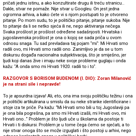
pričati jednu istinu, a ako konzultirate drugu ili treću stranicu...
Dakle, stvar ne pomaže. Nije stvar u Googleu. On jest jedna
ogromna arhiva, a kako ćete vi s njom postupati to je otvoreno
pitanje. Po mom sudu, to je političko pitanje, pitanje sukoba. Nije
to pitanje da li se netko sjeća ili ne, nego aktiviranja nečega.
Svaka prošlost je prošlost određene sadašnjosti. Hrvatska i
jugoslavenska prošlost je ona o kojoj se sada priča u ovom
odnosu snaga. Tu sad prevladava taj pojam "mi": Mi Hrvati smo
radili ovo, mi Hrvati smo radili ono. Zanimljivo je da se u tom
diskursu događa nacionalna subjektivacija, što je smiješno, jer
ljudi koji danas žive i imaju neke svoje probleme guglaju i onda
kažu: "A onda smo mi Hrvati 1920. radili to i to".
RAZGOVOR S BORISOM BUDENOM (I. DIO): Zoran Milanović
je na strani sile i nepravde!
To je apsurdna izjava! Ali, eto, ona ima svoju političku težinu i ona
je politički artikulirana u smislu da su neke stranke identificirane i
stoje iza te priče. Pa kažu: “Mi Hrvati smo bili u toj Jugoslaviji pa
je ona bila pogrešna, pa smo mi Hrvati izašli, mi Hrvati ovo, mi
Hrvati ono...” Problem je što ljudi uče u školama da postoje ti
Hrvati i ti diskursi. Problem je u tome čega ćemo se sjećati, a to
nije stvar onoga što se može izguglati i što postoji u arhivi, nego