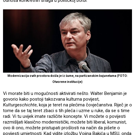
odnosa konkretnih snaga u političkoj borbi.
Modernizacija ovih prostora došla je iz šume, na partizanskim bajunetama (FOTO:
Otvorene institucije)
Vi morate biti u mogućnosti aktivirati nešto. Walter Benjamin je
govorio kako postoji takozvana kulturna povijest,
Kulturgeschichte
, koja je teret na plećima čovječanstva. Riječ je o
tome da se taj teret zbaci s tih pleća i uzme u ruke, da se s time
radi. Vi tu uvijek imate različite koncepte. Vi možete o povijesti
razmišljati klasično modernistički, možete biti liberal, komunist,
ovo ili ono, možete pristupati prošlosti na način da pišete o
povijesti umjetnosti. Kad vidite izložbu Vojina Bakića u MSU, onda