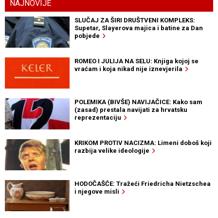
NAJNOVIJE
SLUČAJ ZA ŠIRI DRUŠTVENI KOMPLEKS:
Supetar, Slayerova majica i batine za Dan
pobjede
ROMEO I JULIJA NA SELU: Knjiga kojoj se
vraćam i koja nikad nije iznevjerila
POLEMIKA (BIVŠE) NAVIJAČICE: Kako sam
(zasad) prestala navijati za hrvatsku
reprezentaciju
KRIKOM PROTIV NACIZMA: Limeni doboš koji
razbija velike ideologije
HODOČAŠĆE: Tražeći Friedricha Nietzschea
i njegove misli