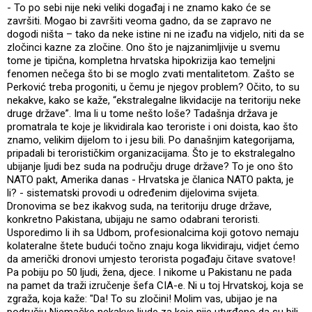
- To po sebi nije neki veliki događaj i ne znamo kako će se
završiti. Mogao bi završiti veoma gadno, da se zapravo ne
dogodi ništa – tako da neke istine ni ne izađu na vidjelo, niti da se
zločinci kazne za zločine. Ono što je najzanimljivije u svemu
tome je tipična, kompletna hrvatska hipokrizija kao temeljni
fenomen nečega što bi se moglo zvati mentalitetom. Zašto se
Perković treba progoniti, u čemu je njegov problem? Očito, to su
nekakve, kako se kaže, “ekstralegalne likvidacije na teritoriju neke
druge države”. Ima li u tome nešto loše? Tadašnja država je
promatrala te koje je likvidirala kao teroriste i oni doista, kao što
znamo, velikim dijelom to i jesu bili. Po današnjim kategorijama,
pripadali bi terorističkim organizacijama. Što je to ekstralegalno
ubijanje ljudi bez suda na području druge države? To je ono što
NATO pakt, Amerika danas - Hrvatska je članica NATO pakta, je
li? - sistematski provodi u određenim dijelovima svijeta.
Dronovima se bez ikakvog suda, na teritoriju druge države,
konkretno Pakistana, ubijaju ne samo odabrani teroristi.
Usporedimo li ih sa Udbom, profesionalcima koji gotovo nemaju
kolateralne štete budući točno znaju koga likvidiraju, vidjet ćemo
da američki dronovi umjesto terorista pogađaju čitave svatove!
Pa pobiju po 50 ljudi, žena, djece. I nikome u Pakistanu ne pada
na pamet da traži izručenje šefa CIA-e. Ni u toj Hrvatskoj, koja se
zgraža, koja kaže: "Da! To su zločini! Molim vas, ubijao je na