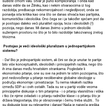
sudište crnom valu. Stvar je puno kompliciranija. I onda kad
danas vidite da se Žilniku, kao i nekim stvaraocima iz tog
razdoblja, predbacuje nekomercijalnost i negledljivost, onda se
ponavlja ista kritika kao ona što se danas shvaća kao partijska,
komunistička i ideološka. Ono čega se i ja također sjećam jest da
je postojao daleko veći pluralitet opcija, teza i ideoloških (!)
pozicija, nego danas. Mi danas živimo u jednom ideološki
suženijem prostoru no što je to bilo razdoblje takozvanog zrelog
titoizma.
Postojao je veći ideološki pluralizam u jednopartijskom
sistemu?
- Da! Bio je jednopartijski sistem, ali čini se da je unutar te partije
bilo više konceptualnih, ideoloških i principijelnih razlika, nego što
ih ima danas među hrvatskim strankama. Pogledate li
ekonomsko pitanje, one su sve na jednim te istim pozicijama, što
jest nedovođenje u pitanje neoliberalne globalne ideologije u
području ekonomije i privatizacije. Tu nema nikakvih razlika
između SDP-a i ovih ostalih. Tada su se u partiji vodile veoma
principijelne diskusije o tim pitanjima - i o pitanju vlasništva i viška
i tko će njime ovladati i o pitanju radničke klase i o pitanju što je
država blagostanja, što je obrazovanje i čemu treba služiti... To
su diskusije koje su relevantne i danas! Naša je najveća greška