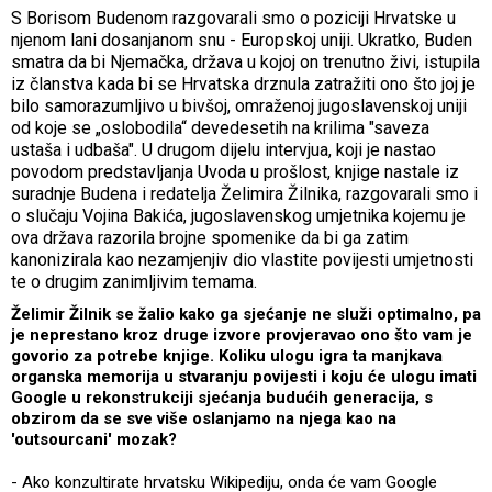
S Borisom Budenom razgovarali smo o poziciji Hrvatske u
njenom lani dosanjanom snu - Europskoj uniji. Ukratko, Buden
smatra da bi Njemačka, država u kojoj on trenutno živi, istupila
iz članstva kada bi se Hrvatska drznula zatražiti ono što joj je
bilo samorazumljivo u bivšoj, omraženoj jugoslavenskoj uniji
od koje se „oslobodila“ devedesetih na krilima "saveza
ustaša i udbaša". U drugom dijelu intervjua, koji je nastao
povodom predstavljanja Uvoda u prošlost, knjige nastale iz
suradnje Budena i redatelja Želimira Žilnika, razgovarali smo i
o slučaju Vojina Bakića, jugoslavenskog umjetnika kojemu je
ova država razorila brojne spomenike da bi ga zatim
kanonizirala kao nezamjenjiv dio vlastite povijesti umjetnosti
te o drugim zanimljivim temama.
Želimir Žilnik se žalio kako ga sjećanje ne služi optimalno, pa
je neprestano kroz druge izvore provjeravao ono što vam je
govorio za potrebe knjige. Koliku ulogu igra ta manjkava
organska memorija u stvaranju povijesti i koju će ulogu imati
Google u rekonstrukciji sjećanja budućih generacija, s
obzirom da se sve više oslanjamo na njega kao na
'outsourcani' mozak?
- Ako konzultirate hrvatsku Wikipediju, onda će vam Google