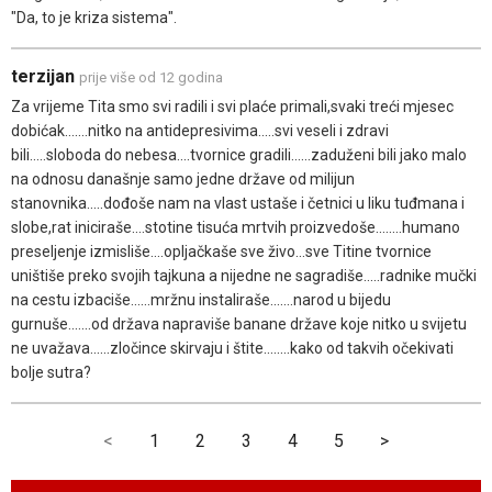
"Da, to je kriza sistema".
terzijan
prije više od 12 godina
Za vrijeme Tita smo svi radili i svi plaće primali,svaki treći mjesec
dobićak.......nitko na antidepresivima.....svi veseli i zdravi
bili.....sloboda do nebesa....tvornice gradili......zaduženi bili jako malo
na odnosu današnje samo jedne države od milijun
stanovnika.....dođoše nam na vlast ustaše i četnici u liku tuđmana i
slobe,rat iniciraše....stotine tisuća mrtvih proizvedoše........humano
preseljenje izmisliše....opljačkaše sve živo...sve Titine tvornice
uništiše preko svojih tajkuna a nijedne ne sagradiše.....radnike mučki
na cestu izbaciše......mržnu instaliraše.......narod u bijedu
gurnuše.......od država napraviše banane države koje nitko u svijetu
ne uvažava......zločince skirvaju i štite........kako od takvih očekivati
bolje sutra?
<
1
2
3
4
5
>