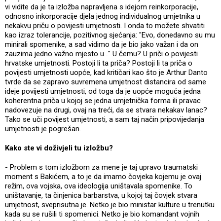
vi vidite da je ta izložba napravljena s idejom reinkorporacije,
odnosno inkorporacije djela jednog individualnog umjetnika u
nekakvu priču o povijesti umjetnosti. I onda to možete shvatiti
kao izraz tolerancije, pozitivnog sjećanja: "Evo, donedavno su mu
minirali spomenike, a sad vidimo da je bio jako važan i da on
zauzima jedno važno mjesto u..." U čemu? U priči o povijesti
hrvatske umjetnosti. Postoji li ta priča? Postoji li ta priča o
povijesti umjetnosti uopće, kad kritičari kao što je Arthur Danto
tvrde da se zapravo suvremena umjetnost distancira od same
ideje povijesti umjetnosti, od toga da je uopće moguća jedna
koherentna priča u kojoj se jedna umjetnička forma ili pravac
nadovezuje na drugi, ovaj na treći, da se stvara nekakav lanac?
Tako se uči povijest umjetnosti, a sam taj način pripovijedanja
umjetnosti je pogrešan.
Kako ste vi doživjeli tu izložbu?
- Problem s tom izložbom za mene je taj upravo traumatski
moment s Bakićem, a to je da imamo čovjeka kojemu je ovaj
režim, ova vojska, ova ideologija uništavala spomenike. To
uništavanje, ta činjenica barbarstva, u kojoj taj čovjek stvara
umjetnost, sveprisutna je. Netko je bio ministar kulture u trenutku
kada su se rušili ti spomenici. Netko je bio komandant vojnih