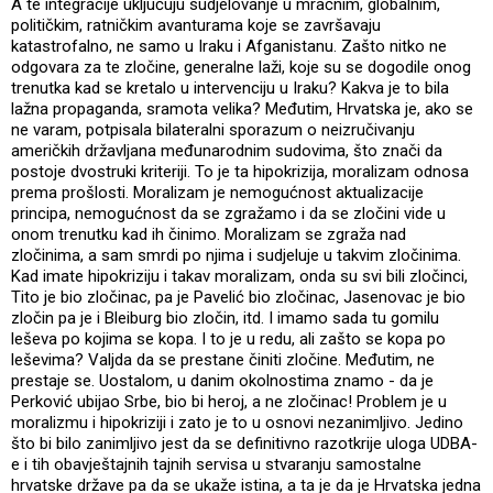
A te integracije uključuju sudjelovanje u mračnim, globalnim,
političkim, ratničkim avanturama koje se završavaju
katastrofalno, ne samo u Iraku i Afganistanu. Zašto nitko ne
odgovara za te zločine, generalne laži, koje su se dogodile onog
trenutka kad se kretalo u intervenciju u Iraku? Kakva je to bila
lažna propaganda, sramota velika? Međutim, Hrvatska je, ako se
ne varam, potpisala bilateralni sporazum o neizručivanju
američkih državljana međunarodnim sudovima, što znači da
postoje dvostruki kriteriji. To je ta hipokrizija, moralizam odnosa
prema prošlosti. Moralizam je nemogućnost aktualizacije
principa, nemogućnost da se zgražamo i da se zločini vide u
onom trenutku kad ih činimo. Moralizam se zgraža nad
zločinima, a sam smrdi po njima i sudjeluje u takvim zločinima.
Kad imate hipokriziju i takav moralizam, onda su svi bili zločinci,
Tito je bio zločinac, pa je Pavelić bio zločinac, Jasenovac je bio
zločin pa je i Bleiburg bio zločin, itd. I imamo sada tu gomilu
leševa po kojima se kopa. I to je u redu, ali zašto se kopa po
leševima? Valjda da se prestane činiti zločine. Međutim, ne
prestaje se. Uostalom, u danim okolnostima znamo - da je
Perković ubijao Srbe, bio bi heroj, a ne zločinac! Problem je u
moralizmu i hipokriziji i zato je to u osnovi nezanimljivo. Jedino
što bi bilo zanimljivo jest da se definitivno razotkrije uloga UDBA-
e i tih obavještajnih tajnih servisa u stvaranju samostalne
hrvatske države pa da se ukaže istina, a ta je da je Hrvatska jedna