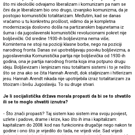
što mi ideološki odvajamo liberalizam i komunizam pa nam se
čini da je liberalizam bio ono drugo, izvanjsko komunizma, da je
postojao komunistički totalitarizam. Međutim, kad se danas
vraćamo u tu konkretnu prošlost, vidimo da je kompletna
modernizacija doslovno došla na partizanskim bajunetama iz
šuma i da jugoslavenski komunistički revolucionarni pokret nije
boljševički. Od sredine 1930-ih boljševizma nema više;
Kominterna ne stoji na poziciji klasne borbe, nego na poziciji
narodnog fronta. Danas svi upotrebljavaju psovku boljševizma, a
jugoslavenska Komunistička partija nije boljševička od 1930-ih
godina, ona je partija narodnog fronta koja ima potpuno drugu
ideju. Boljševizam i lenjinizam nisu totalitarni sistemi i to je nešto
što se zna ako se čita Hannah Arendt, dok staljinizam i hitlerizam
jesu. Hannah Arendt nikada nije upotrijebila izraz totalitarizam za
titoizam i bivšu Jugoslaviju. To su druge stvari.
Je li socijalistička država morala propasti da bi se to shvatilo
ili se to moglo shvatiti iznutra?
- Što znači propasti? Taj sistem kao sistem ima svoju povijest,
uzlete i padove, drame i krize, kao što ih ima i kapitalizam:
kapitalizam do 2008. kod nas funkcionira drugačije nego nakon te
godine i ono što je vrijedilo do tada, ne vrijedi više. Sad vrijedi