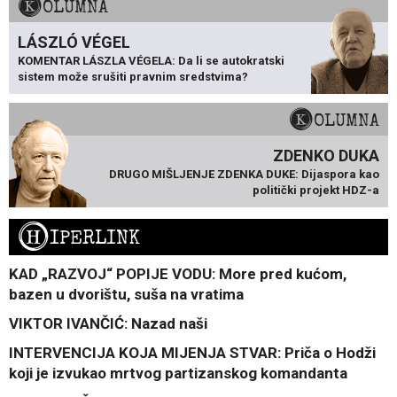
KOLUMNA
LÁSZLÓ VÉGEL
KOMENTAR LÁSZLA VÉGELA: Da li se autokratski
sistem može srušiti pravnim sredstvima?
KOLUMNA
ZDENKO DUKA
DRUGO MIŠLJENJE ZDENKA DUKE: Dijaspora kao
politički projekt HDZ-a
H
IPERLINK
KAD „RAZVOJ“ POPIJE VODU: More pred kućom,
bazen u dvorištu, suša na vratima
VIKTOR IVANČIĆ: Nazad naši
INTERVENCIJA KOJA MIJENJA STVAR: Priča o Hodži
koji je izvukao mrtvog partizanskog komandanta