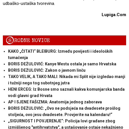
udbaško-ustaška tvorevina.
Lupiga.Com
S
RODNE NOVICE
KAKO „ČITATI“ BLEIBURG: Između povijesti i ideoloških
tumačenja
BORIS DEŽULOVIĆ: Kanye Westu ostala je samo Hrvatska
BORIS DEŽULOVIĆ: Zakon o javnom linču
TAKO VELIK, A TAKO MALI: Nikada mi Split nije izgledao manji
i tužniji nego tog subotnjeg jutra
HENI ERCEG: Iz Bosne smo saznali kakva komunjarska banda
vodi glavni grad Hrvata
AP I SJENE FAŠIZMA: Anatomija jednog zaborava
BORIS DEŽULOVIĆ: „Ovo ne podsjeća na dvadesete prošlog
stoljeća, ovo jesu dvadesete. Provjerite na kalendaru!“
„SIGURNOST I POVJERENJE“: Policija lovi građane zbog
izmišljenog "antihrvatstva", a ustašovanje ostaje nekažnjeno