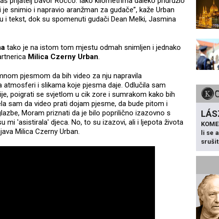
 naš prijatelj Davor Rocco. Iako kilometrima daleko pridružio
oji je snimio i napravio aranžman za gudače”, kaže Urban
zbu i tekst, dok su spomenuti gudači Dean Melki, Jasmina
ma
tako je na istom tom mjestu odmah snimljen i jednako
artnerica
Milica Czerny Urban
.
ntimnom pjesmom da bih video za nju napravila
 atmosferi i slikama koje pjesma daje. Odlučila sam
nije, poigrati se svjetlom u cik zore i sumrakom kako bih
ljela sam da video prati dojam pjesme, da bude pitom i
LÁS
 glazbe, Moram priznati da je bilo poprilično izazovno s
i 'asistirala' djeca. No, to su izazovi, ali i ljepota života
KOME
java Milica Czerny Urban.
li se
sruši