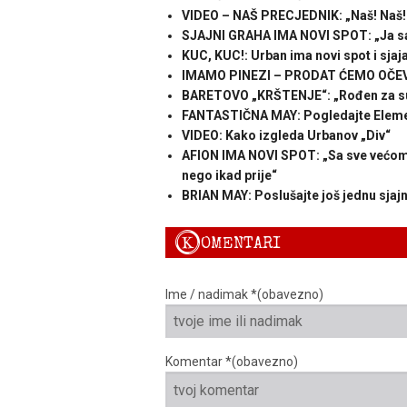
VIDEO – NAŠ PRECJEDNIK: „Naš! Naš! 
SJAJNI GRAHA IMA NOVI SPOT: „Ja s
KUC, KUC!: Urban ima novi spot i sjaja
IMAMO PINEZI – PRODAT ĆEMO OČEVO:
BARETOVO „KRŠTENJE“: „Rođen za s
FANTASTIČNA MAY: Pogledajte Elemen
VIDEO: Kako izgleda Urbanov „Div“
AFION IMA NOVI SPOT: „Sa sve većom 
nego ikad prije“
BRIAN MAY: Poslušajte još jednu sjaj
K
OMENTARI
Ime / nadimak *(obavezno)
Komentar *(obavezno)