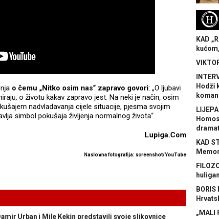
H
KAD „R
kućom,
VIKTOR
INTERV
Hodži 
enja
o čemu „Nitko osim nas“ zapravo govori
: „O ljubavi
koman
aju, o životu kakav zapravo jest. Na neki je način, osim
kušajem nadvladavanja cijele situacije, pjesma svojim
LIJEPA
lja simbol pokušaja življenja normalnog života“.
Homose
dramat
Lupiga.Com
KAD S
Memora
Naslovna fotografija: screenshot/YouTube
FILOZO
huliga
BORIS 
Hrvats
„MALI 
 Urban i Mile Kekin predstavili svoje slikovnice