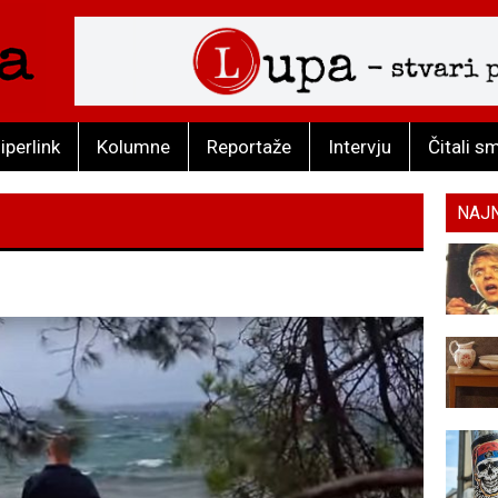
iperlink
Kolumne
Reportaže
Intervju
Čitali s
NAJ