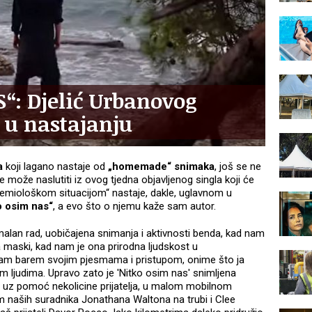
“: Djelić Urbanovog
 u nastajanju
a
koji lagano nastaje od
„homemade“ snimaka
, još se ne
 može naslutiti iz ovog tjedna objavljenog singla koji će
idemiološkom situacijom“ nastaje, dakle, uglavnom u
o osim nas“
, a evo što o njemu kaže sam autor.
normalan rad, uobičajena snimanja i aktivnosti benda, kad nam
za maski, kad nam je ona prirodna ljudskost u
am barem svojim pjesmama i pristupom, onime što ja
ojim ljudima. Upravo zato je 'Nitko osim nas' snimljena
a, uz pomoć nekolicine prijatelja, u malom mobilnom
kom naših suradnika Jonathana Waltona na trubi i Clee