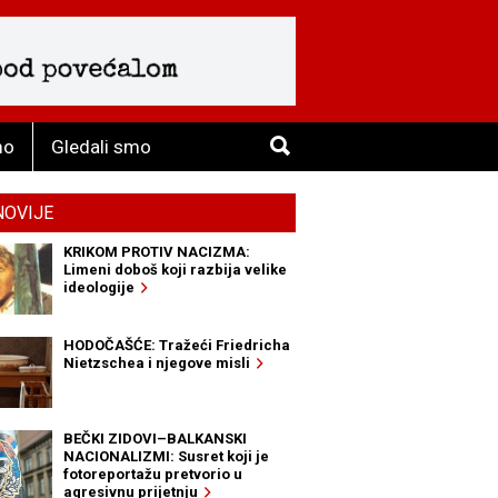
mo
Gledali smo
NOVIJE
KRIKOM PROTIV NACIZMA:
Limeni doboš koji razbija velike
ideologije
HODOČAŠĆE: Tražeći Friedricha
Nietzschea i njegove misli
BEČKI ZIDOVI–BALKANSKI
NACIONALIZMI: Susret koji je
fotoreportažu pretvorio u
agresivnu prijetnju