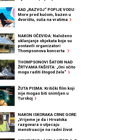
KAD „RAZVOJ“ POPIJE VODU:
More pred kućom, bazen u
dvorištu, suša na vratima
NAKON OČEVIDA: Naloženo
uklanjanje objekata koje su
postavili organizatori
Thompsonova koncerta
THOMPSONOVI ŠATORI NAD
ŽRTVAMA FAŠISTA: „Oni očito
mogu raditi štogod žele“
ŽUTA PISMA: Kritički film koji
nije mogao biti snimljen u
Turskoj
NAKON ISKORAKA CRNE GORE:
„Vrijeme je da i Hrvatska
razgovara o utjecaju
menstruacije na radni život
žena“