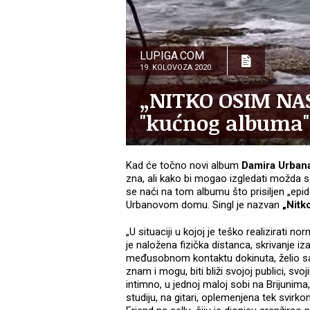
LUPIGA.COM
19. KOLOVOZA 2020.
„NITKO OSIM NAS
"kućnog albuma"
Kad će točno novi album
Damira Urban
zna, ali kako bi mogao izgledati možda se
se naći na tom albumu što prisiljen „ep
Urbanovom domu. Singl je nazvan
„Nitk
„U situaciji u kojoj je teško realizirati 
je naložena fizička distanca, skrivanje i
međusobnom kontaktu dokinuta, želio s
znam i mogu, biti bliži svojoj publici, sv
intimno, u jednoj maloj sobi na Brijunim
studiju, na gitari, oplemenjena tek svir