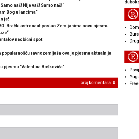
duboko
Samo naš! Nije vaš! Samo naš!“
R
am Bog u lancima“
n je!
 Brački astronaut poslao Zemljanima novu pjesmu
Doma
uze“
Bure
talov neobični spot
Druga
popularnošću ravnozemljaša ova je pjesma aktualnija
E
nu pjesmu "Valentina Boškovića"
Povij
Yugo
broj komentara:
0
Free