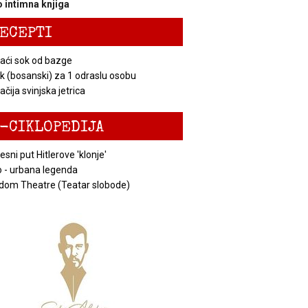
 intimna knjiga
ECEPTI
ći sok od bazge
k (bosanski) za 1 odraslu osobu
čija svinjska jetrica
-CIKLOPEDIJA
esni put Hitlerove 'klonje'
 - urbana legenda
dom Theatre (Teatar slobode)