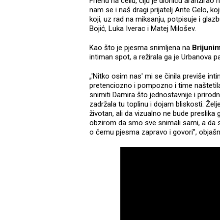
Friend na cellu, čiju je dionicu aranžirao
nam se i naš dragi prijatelj Ante Gelo, k
koji, uz rad na miksanju, potpisuje i gla
Bojić, Luka Iverac i Matej Milošev.
Kao što je pjesma snimljena na
Brijuni
intiman spot, a režirala ga je Urbanova p
„'Nitko osim nas' mi se činila previše i
pretenciozno i pompozno i time naštetila
snimiti Damira što jednostavnije i prirod
zadržala tu toplinu i dojam bliskosti. Že
životan, ali da vizualno ne bude preslika
obzirom da smo sve snimali sami, a da su m
o čemu pjesma zapravo i govori”, objašn