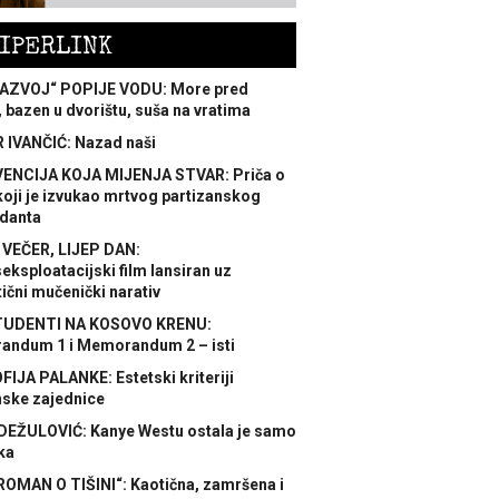
IPERLINK
AZVOJ“ POPIJE VODU: More pred
 bazen u dvorištu, suša na vratima
 IVANČIĆ: Nazad naši
ENCIJA KOJA MIJENJA STVAR: Priča o
koji je izvukao mrtvog partizanskog
danta
 VEČER, LIJEP DAN:
ksploatacijski film lansiran uz
ični mučenički narativ
TUDENTI NA KOSOVO KRENU:
ndum 1 i Memorandum 2 – isti
FIJA PALANKE: Estetski kriteriji
nske zajednice
DEŽULOVIĆ: Kanye Westu ostala je samo
ka
ROMAN O TIŠINI“: Kaotična, zamršena i