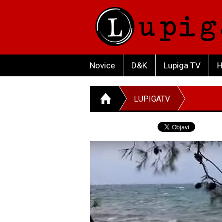
Novice
D&K
Lupiga TV
H
LUPIGATV