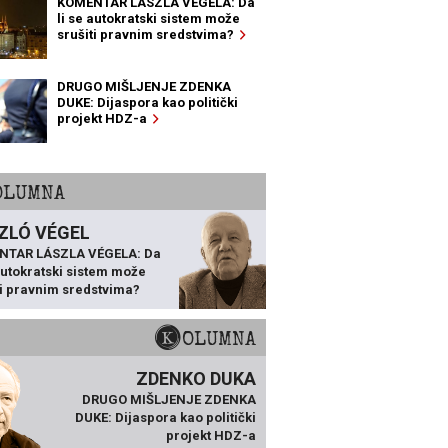
KOMENTAR LÁSZLA VÉGELA: Da
li se autokratski sistem može
srušiti pravnim sredstvima?
DRUGO MIŠLJENJE ZDENKA
DUKE: Dijaspora kao politički
projekt HDZ-a
KOLUMNA
ZLÓ VÉGEL
NTAR LÁSZLA VÉGELA: Da
 autokratski sistem može
ti pravnim sredstvima?
KOLUMNA
ZDENKO DUKA
DRUGO MIŠLJENJE ZDENKA
DUKE: Dijaspora kao politički
projekt HDZ-a