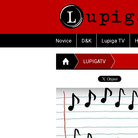
Novice
D&K
Lupiga TV
H
LUPIGATV