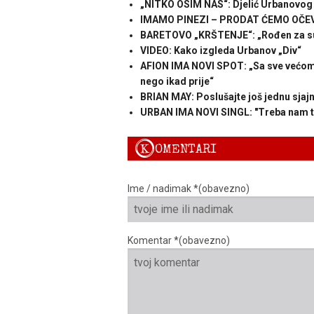
„NITKO OSIM NAS“: Djelić Urbanovog 
IMAMO PINEZI – PRODAT ĆEMO OČEVO:
BARETOVO „KRŠTENJE“: „Rođen za s
VIDEO: Kako izgleda Urbanov „Div“
AFION IMA NOVI SPOT: „Sa sve većom 
nego ikad prije“
BRIAN MAY: Poslušajte još jednu sjaj
URBAN IMA NOVI SINGL: "Treba nam ta
K
OMENTARI
Ime / nadimak *(obavezno)
Komentar *(obavezno)