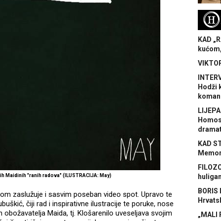
H
KAD „R
kućom,
VIKTOR
INTERV
Hodži 
koman
LIJEPA
Homose
dramat
KAD S
Memora
FILOZO
ih Maidinih "ranih radova" (ILUSTRACIJA: May)
huliga
BORIS 
m zaslužuje i sasvim poseban video spot. Upravo te
Hrvats
škić, čiji rad i inspirativne ilustracije te poruke, nose
ih obožavatelja Maida, tj. Klošarenilo uveseljava svojim
„MALI 