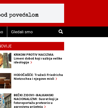
mo
Gledali smo
NOVIJE
KRIKOM PROTIV NACIZMA:
Limeni doboš koji razbija velike
ideologije
HODOČAŠĆE: Tražeći Friedricha
Nietzschea i njegove misli
BEČKI ZIDOVI–BALKANSKI
NACIONALIZMI: Susret koji je
fotoreportažu pretvorio u
agresivnu prijetnju