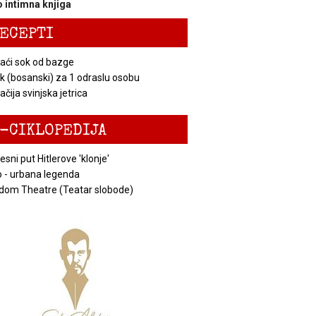
 intimna knjiga
ECEPTI
ći sok od bazge
k (bosanski) za 1 odraslu osobu
čija svinjska jetrica
-CIKLOPEDIJA
esni put Hitlerove 'klonje'
 - urbana legenda
dom Theatre (Teatar slobode)