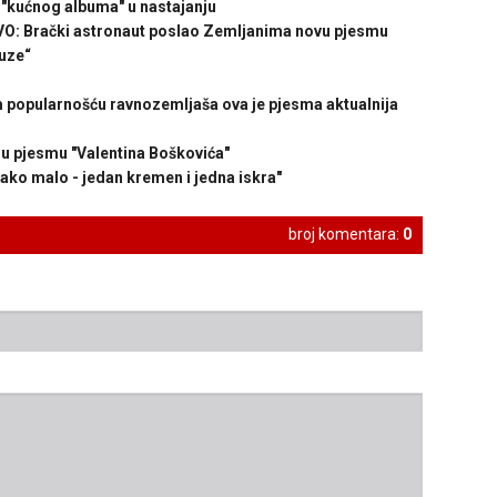
"kućnog albuma" u nastajanju
 Brački astronaut poslao Zemljanima novu pjesmu
uze“
popularnošću ravnozemljaša ova je pjesma aktualnija
nu pjesmu "Valentina Boškovića"
ko malo - jedan kremen i jedna iskra"
broj komentara:
0