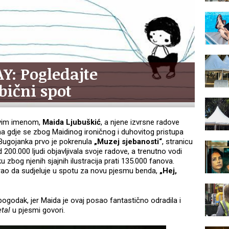
: Pogledajte
bični spot
ravim imenom,
Maida Ljubuškić
, a njene izvrsne radove
a gdje se zbog Maidinog ironičnog i duhovitog pristupa
 Bugojanka prvo je pokrenula
„Muzej sjebanosti“
, stranicu
200.000 ljudi objavljivala svoje radove, a trenutno vodi
 zbog njenih sjajnih ilustracija prati 135.000 fanova.
rao da sudjeluje u spotu za novu pjesmu benda,
„Hej,
pogodak, jer Maida je ovaj posao fantastično odradila i
etal
u pjesmi govori.