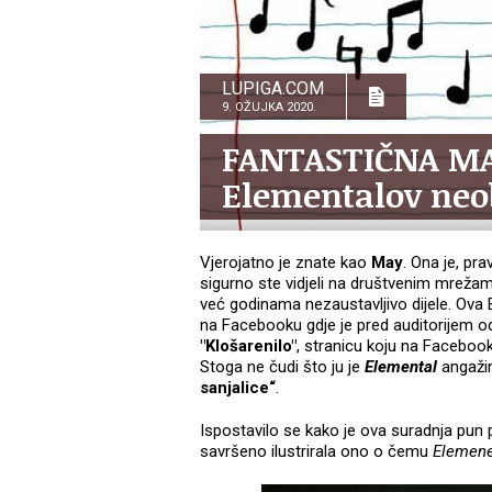
LUPIGA.COM
9. OŽUJKA 2020.
FANTASTIČNA MAY
Elementalov neo
Vjerojatno je znate kao
May
. Ona je, p
sigurno ste vidjeli na društvenim mrežam
već godinama nezaustavljivo dijele. Ova
na Facebooku gdje je pred auditorijem od 
"Klošarenilo"
, stranicu koju na Facebooku
Stoga ne čudi što ju je
Elemental
angaži
sanjalice“
.
Ispostavilo se kako je ova suradnja pun 
savršeno ilustrirala ono o čemu
Elemen