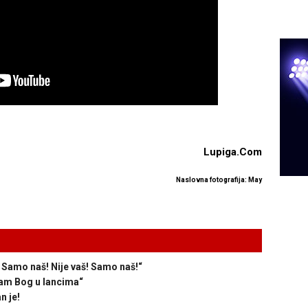
Lupiga.Com
Naslovna fotografija: May
Samo naš! Nije vaš! Samo naš!“
am Bog u lancima“
n je!