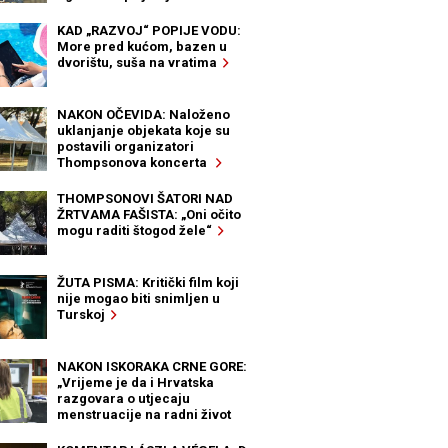
KAD „RAZVOJ“ POPIJE VODU:
More pred kućom, bazen u
dvorištu, suša na vratima
NAKON OČEVIDA: Naloženo
uklanjanje objekata koje su
postavili organizatori
Thompsonova koncerta
THOMPSONOVI ŠATORI NAD
ŽRTVAMA FAŠISTA: „Oni očito
mogu raditi štogod žele“
ŽUTA PISMA: Kritički film koji
nije mogao biti snimljen u
Turskoj
NAKON ISKORAKA CRNE GORE:
„Vrijeme je da i Hrvatska
razgovara o utjecaju
menstruacije na radni život
žena“