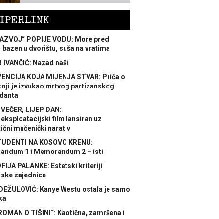
IPERLINK
AZVOJ“ POPIJE VODU: More pred
 bazen u dvorištu, suša na vratima
 IVANČIĆ: Nazad naši
ENCIJA KOJA MIJENJA STVAR: Priča o
koji je izvukao mrtvog partizanskog
danta
 VEČER, LIJEP DAN:
ksploatacijski film lansiran uz
ični mučenički narativ
TUDENTI NA KOSOVO KRENU:
ndum 1 i Memorandum 2 – isti
FIJA PALANKE: Estetski kriteriji
nske zajednice
DEŽULOVIĆ: Kanye Westu ostala je samo
ka
ROMAN O TIŠINI“: Kaotična, zamršena i