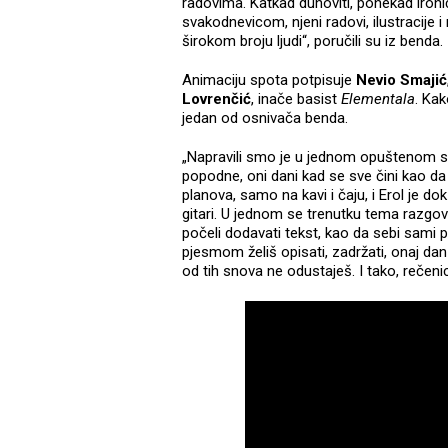
radovima. Katkad duhoviti, ponekad ironič
svakodnevicom, njeni radovi, ilustracije 
širokom broju ljudi“, poručili su iz benda.
Animaciju spota potpisuje
Nevio Smajić
Lovrenčić
, inače basist
Elementala
. Kak
jedan od osnivača benda.
„Napravili smo je u jednom opuštenom s
popodne, oni dani kad se sve čini kao d
planova, samo na kavi i čaju, i Erol je d
gitari. U jednom se trenutku tema razgo
počeli dodavati tekst, kao da sebi sami p
pjesmom želiš opisati, zadržati, onaj dan ko
od tih snova ne odustaješ. I tako, rečenic