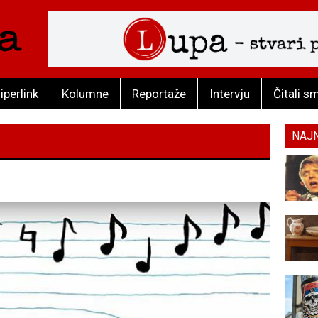
iperlink
Kolumne
Reportaže
Intervju
Čitali s
NAJ