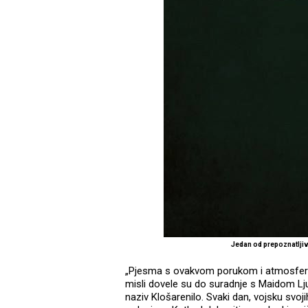
Jedan od prepoznatljiv
„Pjesma s ovakvom porukom i atmosfero
misli dovele su do suradnje s Maidom Ljubu
naziv Klošarenilo. Svaki dan, vojsku svoj