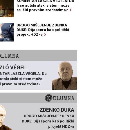
KOMENTAR LÁSZLA VÉGELA: Da
li se autokratski sistem može
srušiti pravnim sredstvima?
DRUGO MIŠLJENJE ZDENKA
DUKE: Dijaspora kao politički
projekt HDZ-a
KOLUMNA
ZLÓ VÉGEL
NTAR LÁSZLA VÉGELA: Da
 autokratski sistem može
ti pravnim sredstvima?
KOLUMNA
ZDENKO DUKA
DRUGO MIŠLJENJE ZDENKA
DUKE: Dijaspora kao politički
projekt HDZ-a