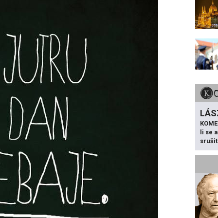
LÁS
KOME
li se
sruši