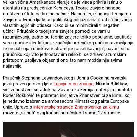
velika većina Amerikanaca vjeruje da je vlada prikrila istinu o
atentatu na predsjednika Kennedya. Teorije zavjere nanose
društvenu štetu na brojne načine. Na primjer, izlaganje teorijama
zavjere odvraća ljude od političkog angažmana ili od smanjivanja
vlastitih ugljičnih otisaka. Kako bi se minimizirali ti negativni
učinci, Priručnik o teorijama zavjere pomoći će vam u
razumijevanju zašto su teorije zavjere toliko popularne, uputit će
vas u načine identifikacije značajki urotničkog načina razmišljanja
te će nabrojati učinkovite strategije raskrinkavanja“, navodi se u
priručniku koji vrlo jednostavnim reklo bi se zdravorazumskim
pristupom uspijeva objasniti ono što nam možda nije svima
najjasnije.
Priručnik Stephana Lewandowskog i Johna Cooka na hrvatski
jezik preveo je ovog ljeta
Lupigin stari znanac
,
Nikola Biliškov
,
viši znanstveni suradnik na Zavodu za kemiju materijala Instituta
Ruđer Bošković te pokretač inicijative Znanstvenici za klimu, koji
je nedavno izabran za ambasadora Klimatskog pakta Europske
unije. Upravo s
internetske stranice Znanstvenika za klimu
možete „skinuti“ ovaj korisni priručnik od samo 12 stranice.