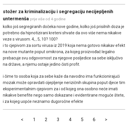
stožer za kriminalizaciju i segregaciju necijepljenih
untermenša
prije više od 4 godine
kolko još segregiranih dočeka nove godine, kolko još prisilnih doza je
potrebno da hipnotizirani kreteni shvate da ovo više nema nikakve
veze s virusom. 4, , 5, 10? 100?
i to cjepivom za sortu virusa iz 2019 koja nema gotovo nikakav efekt
na nove mutante poput omikrona, za kojeg proizvođač legalno
prebacuje svu odgovornost za njegove posljedice sa sebe isključivo
na države, a njemu ostaje jedino čisti profit.
i čime to osoba koja za sebe kaže da navodno ima funkcionirajući
mozak može opravdati cijepljenje nerizičnih skupina poput djece tim
eksperimentalnim cjepivom za i od kojeg ona osobno neće imati
nikakve benefite nego samo dokazane i evidentirane moguće štete,
i za kojeg uopće neznamo dugoročne efekte
<
1
2
3
4
5
6
>