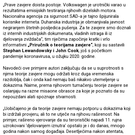
„Prave zavjere doista postoje. Volkswagen je urotnički varao u
rezultatima emisijskih testiranja njihovih dizelskih motora.
Nacionalna agencija za sigurnost SAD-a je tajno špijunirala
korisnike interneta. Duhanska industrija je obmanjivala javnost
negiranjem štetnih posljedica pušenja. Za te zavjere smo doznali
iz internih industrijskih dokumenata, vladinih istraga ili iz
djelovanja zviždača“, tim riječima započinje kratki i vrlo
informativni
„Priručnik o teorijama zavjere“
, koji su sastavili
Stephan Lewandowsky i John Cook
, još s početkom
pandemije koronavirusa, u ožujku 2020. godine.
Navodeći ove primjere autori zaključuju da se u suprotnosti s
njima teorije zavjere mogu održati kroz duga vremenska
razdoblja, čak i onda kad nemaju baš nikakvo utemeljenje u
dokazima. Naime, prema njihovom tumačenju teorije zavjere se
oslanjaju na razne misaone obrasce za koje je poznato da su
nepouzdani alati spoznaje stvarnosti.
„Uobičajeno je da teorije zavjere nemaju potporu u dokazima koji
bi izdržali provjeru, ali to ne utječe na njihovu raširenost. Na
primjer, rašireno vjerovanje da su teroristički napadi 11. rujna
uzrokovani 'djelovanjem iznutra' opstalo je i do danas, mnogo
godina nakon samog događaja. Desetljećima nakon atentata,