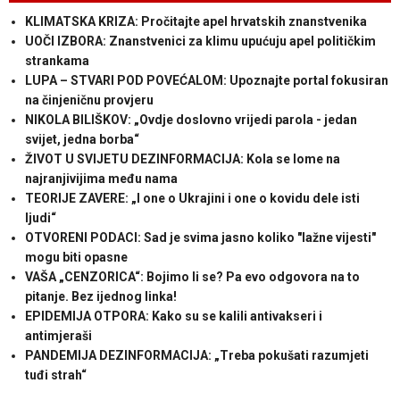
KLIMATSKA KRIZA: Pročitajte apel hrvatskih znanstvenika
UOČI IZBORA: Znanstvenici za klimu upućuju apel političkim
strankama
LUPA – STVARI POD POVEĆALOM: Upoznajte portal fokusiran
na činjeničnu provjeru
NIKOLA BILIŠKOV: „Ovdje doslovno vrijedi parola - jedan
svijet, jedna borba“
ŽIVOT U SVIJETU DEZINFORMACIJA: Kola se lome na
najranjivijima među nama
TEORIJE ZAVERE: „I one o Ukrajini i one o kovidu dele isti
ljudi“
OTVORENI PODACI: Sad je svima jasno koliko "lažne vijesti"
mogu biti opasne
VAŠA „CENZORICA“: Bojimo li se? Pa evo odgovora na to
pitanje. Bez ijednog linka!
EPIDEMIJA OTPORA: Kako su se kalili antivakseri i
antimjeraši
PANDEMIJA DEZINFORMACIJA: „Treba pokušati razumjeti
tuđi strah“