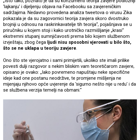
„Isto tako, poznato je da su konzumenti teorija zavjere podložniji
'lajkanju' i dijeljenju objava na Facebooku sa zavjereničkim
sadržajima. Nedavno provedena analiza tweetova o virusu Zika
pokazala je da su zagovornici teorija zavjera skoro dvostruko
brojniji u odnosu na raskrinkavatelje tih teorija“, pojašnjava se u
priručniku u kojem stoji i kako urotničko razmišljanje „krasi“
ekstremni stupanj sumnjičavosti prema bilo kojem službenom
izvještaju, zbog čega
ljudi nisu sposobni vjerovati u bilo što,
što se ne uklapa u teoriju zavjere
.
Ono što ste vjerojatno i sami primijetili, ukoliko ste imali prilike
povesti dulji razgovor s nekim bliskim vam teoretičarom zavjere,
opisano je ovako: „Iako povremeno napuštaju neke specifične
ideje kad one postanu neodržive, te promjene mišljenja ne
mijenjaju njihovo opće uvjerenje da 'sigurno nešto nije u redu' i da
se službena verzija temelji na obmani.“