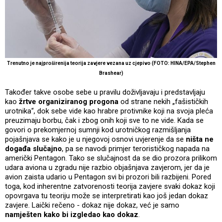
Trenutno je najproširenija teorija zavjere vezana uz cjepivo (FOTO: HINA/EPA/Stephen
Brashear)
Također takve osobe sebe u pravilu doživljavaju i predstavljaju
kao
žrtve organiziranog progona
od strane nekih „fašističkih
urotnika“, dok sebe vide kao hrabre protivnike koji na svoja pleća
preuzimaju borbu, čak i zbog onih koji sve to ne vide. Kada se
govori o prekomjernoj sumnji kod urotničkog razmišljanja
pojašnjava se kako je u njegovoj osnovi uvjerenje da se
ništa ne
događa slučajno
, pa se navodi primjer terorističkog napada na
američki Pentagon. Tako se slučajnost da se dio prozora prilikom
udara aviona u zgradu nije razbio objašnjava zavjerom, jer da je
avion zaista udario u Pentagon svi bi prozori bili razbijeni. Pored
toga, kod inherentne zatvorenosti teorija zavjere svaki dokaz koji
opovrgava tu teoriju može se interpretirati kao još jedan dokaz
zavjere. Laički rečeno - dokaz nije dokaz, već je samo
namješten kako bi izgledao kao dokaz
.