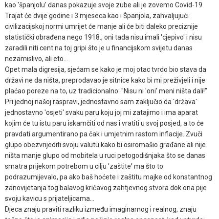
kao 'španjolu' danas pokazuje svoje zube ali je zovemo Covid-19.
Trajat će dvije godine i 3 mjeseca kao i Španjola, zahvaljujući
civilizacijskoj normi umrijet će manje ali će biti daleko preciznije
statistički obrađena nego 1918., oni tada nisu imali 'cjepivo' i nisu
zaradili niti cent na toj gripi što je u financijskom svijetu danas
nezamislivo, ali eto...
Opet mala digresija, sjećam se kako je moj otac tvrdo bio stava da
državi ne da ništa, preprodavao je sitnice kako bi mi preživjeli i nije
plaćao poreze na to, uz tradicionalno: "Nisu ni 'oni' meni ništa dali!"
Pri jednoj našoj raspravi, jednostavno sam zaključio da 'država'
jednostavno 'osjeti' svaku paru koju joj mi zatajimo i ima aparat
kojim će tu istu paru iskamčiti od nas i vratiti u svoj posjed, a to će
pravdati argumentirano pa čak i umjetnim rastom inflacije. Zvuči
glupo obezvrijediti svoju valutu kako bi osiromašio građane ali nije
ništa manje glupo od mobitela u ruci petogodišnjaka što se danas
smatra prijekom potrebom u cilju 'zaštite' ma što to
podrazumijevalo, pa ako baš hoćete i zaštitu majke od konstantnog
zanovijetanja tog balavog kričavog zahtjevnog stvora dok ona pije
svoju kavicu s prijateljicama...
Djeca znaju praviti razliku između imaginarnog i realnog, znaju