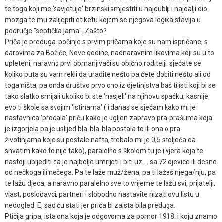
te toga koji me 'savjetuje' brzinski smjestiti u najdublji i najdalji dio
mozga te mu zalijepiti etiketu kojom se njegova logika stavlja u
područje "septička jama". Zašto?
Priča je preduga, počinje s prvim pričama koje su nam ispričane, s
darovima za Božiće, Nove godine, nadnaravnim likovima koji su u to
upleteni, naravno prvi obmanjivači su obično roditelji, sjećate se
koliko puta su vam rekli da uradite nešto pa ćete dobiti nešto ali od
toga ništa, pa onda društvo prvo ono iz djetinjstva baš ti isti koji bi se
tako slatko smijali ukoliko bi ste 'nasjeli' na njihovu spaćku, kasnije,
evo ti škole sa svojim 'istinama' ( i danas se sjećam kako mi je
nastavnica 'prodala' priču kako je ugljen zapravo pra-prašuma koja
je izgorjela pa je uslijed bla-bla-bla postala to ili ona o pra-
životinjama koje su postale nafta, trebalo mi je 0,5 stoljeća da
shvatim kako to nije tako), paralelno s školom tu je i vjera koja te
nastoji ubijediti da je najbolje umrijeti i biti uz ... sa 72 djevice ili desno
od nečkoga ili nečega. Pa te laže muž/žena, pa ti lažeš njega/nju, pa
te lažu djeca, a naravno paralelno sve to vrijeme te lažu svi, prijatelji,
vlast, poslodavci, partneri i slobodno nastavite nizati ovu listu u
nedogled. E, sad ću stati jer priča bi zaista bila preduga.
Ptičija gripa, ista ona koja je odgovorna za pomor 1918. i koju znamo