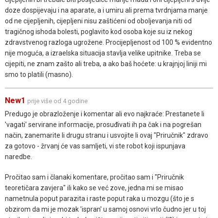
doze dospijevaju i na aparate, a i umiru ali prema tvrdnjama manje
od ne cijepljenih, cijepljeni nisu zaštićeni od oboljevanja niti od
tragičnog ishoda bolesti, poglavito kod osoba koje su iz nekog
zdravstvenog razloga ugrožene. Procijepljenost od 100 % evidentno
nije moguća, a izraelska situacija stavlja velike upitnike. Treba se
cijepiti, ne znam zašto ali treba, a ako baš hoćete: u krajnjoj liniji mi
smo to platili (masno).
New1
prije više od 4 godine
Predugo je obrazloženje i komentar ali evo najkraće: Prestanete li
'vagati' servirane informacije, prosuđivati ih pa čak i na pogrešan
način, zanemarite li drugu stranu i usvojite li ovaj "Priručnik" zdravo
za gotovo - žrvanj će vas samljeti, vi ste robot koji ispunjava
naredbe.
Pročitao sam i članaki komentare, pročitao sam i "Priručnik
teoretičara zavjera" ili kako se već zove, jedna mi se misao
nametnula poput parazita i raste poput raka u mozgu (što je s
obzirom da mi je mozak 'ispran' u samoj osnovi vrlo čudno jer u toj