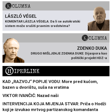
KOLUMNA
LÁSZLÓ VÉGEL
KOMENTAR LÁSZLA VÉGELA: Da li se autokratski
sistem može srušiti pravnim sredstvima?
KOLUMNA
ZDENKO DUKA
DRUGO MIŠLJENJE ZDENKA DUKE: Dijaspora kao
politički projekt HDZ-a
H
IPERLINK
KAD „RAZVOJ“ POPIJE VODU: More pred kućom,
bazen u dvorištu, suša na vratima
VIKTOR IVANČIĆ: Nazad naši
INTERVENCIJA KOJA MIJENJA STVAR: Priča o Hodži
koji je izvukao mrtvog partizanskog komandanta