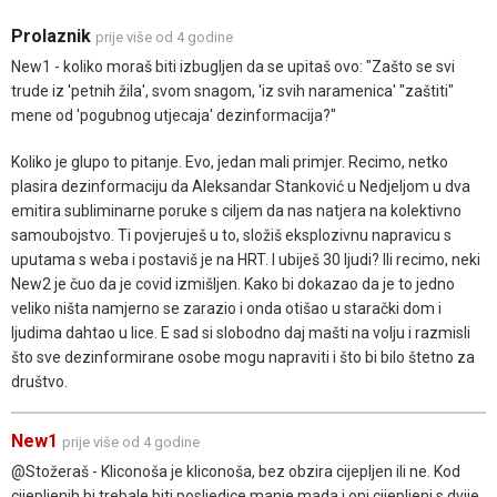
Prolaznik
prije više od 4 godine
New1 - koliko moraš biti izbugljen da se upitaš ovo: "Zašto se svi
trude iz 'petnih žila', svom snagom, 'iz svih naramenica' "zaštiti"
mene od 'pogubnog utjecaja' dezinformacija?"
Koliko je glupo to pitanje. Evo, jedan mali primjer. Recimo, netko
plasira dezinformaciju da Aleksandar Stanković u Nedjeljom u dva
emitira subliminarne poruke s ciljem da nas natjera na kolektivno
samoubojstvo. Ti povjeruješ u to, složiš eksplozivnu napravicu s
uputama s weba i postaviš je na HRT. I ubiješ 30 ljudi? Ili recimo, neki
New2 je čuo da je covid izmišljen. Kako bi dokazao da je to jedno
veliko ništa namjerno se zarazio i onda otišao u starački dom i
ljudima dahtao u lice. E sad si slobodno daj mašti na volju i razmisli
što sve dezinformirane osobe mogu napraviti i što bi bilo štetno za
društvo.
New1
prije više od 4 godine
@Stožeraš - Kliconoša je kliconoša, bez obzira cijepljen ili ne. Kod
cijepljenih bi trebale biti posljedice manje mada i oni cijepljeni s dvije