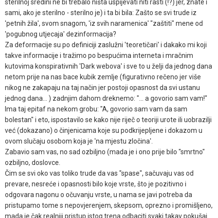
sterilnoj sredini ne bi trebalo ništa uspijevati niti rasti (!?) jer, znate i
sami, ako je sterilno - sterilno je) i ta bi bila: Zašto se svi trude iz
'petnih žila', svom snagom, 'iz svih naramenica' "zaštiti" mene od
'pogubnog utjecaja' dezinformacija?
Za deformacije su po definiciji zaslužni 'teoretičari' i dakako mi koji
takve informacije i tražimo po bespućima interneta i mračnim
kutovima konspirativnih 'Dark webova' i sve to u želji da jednog dana
netom prije na nas bace kubik zemlje (figurativno rečeno jer više
nikog ne zakapaju na taj način jer postoji opasnost da svi ustanu
jednog dana... ) zadnjim dahom dreknemo: "... a govorio sam vam!"
Ima taj epitaf na nekom grobu: "A, govorio sam vam da sam
bolestan" i eto, ispostavilo se kako nije riječ o teoriji urote ili uobrazilji
već (dokazano) o činjenicama koje su podkrijepljene i dokazom u
ovom slučaju osobom koja je 'na mjestu zločina'.
Zabavio sam vas, no sad ozbiljno (mada je i ono prije bilo "smrtno"
ozbiljno, doslovce.
Čim se svi oko vas toliko trude da vas "spase", sačuvaju vas od
prevare, nesreće i opasnosti bilo koje vrste, što je pozitivno i
odgovara nagonu o očuvanju vrste, u nama se javi potreba da
pristupamo tome s nepovjerenjem, skepsom, oprezno i promišljeno,
mada je čak realniji pristup istog trena odbaciti svaki takav pokušaj