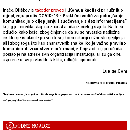
Inače, Biliškov je
također preveo
i
„Komunikacijski priručnik o
cijepljenju protiv COVID-19 - Praktični vodič za poboljšanje
komunikacije o cijepljenju i suočavanje s dezinformacijama“
kojeg je priredila skupina znanstvenika iz cijelog svijeta. Na to se
odlučio, kako kaže, zbog činjenice da su se hrvatske nadležne
institucije istaknule po vrlo lošoj komunikaciji nužnosti cijepljenja,
ali i zbog toga što kao znanstvenik zna
koliko je važno pravilno
komunicirati znanstvene informacije
. Prijevod tog priručnika
poslao je na adrese svih organizacija i institucija, ali su ga one,
uvjerene u svoju vlastitu taktiku, odlučile ignorirati.
Lupiga.Com
Naslovna fotografija: Pixabay
Ovaj tekst nastao je uz potporu Fonda za poticanje pluralizma i raznovrsnosti elektroničkih medija u
sklopu projekta "Hrvatska u koronakrizi"
S
RODNE NOVICE