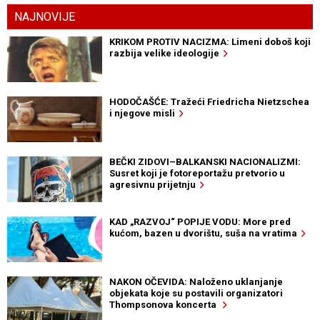
NAJNOVIJE
KRIKOM PROTIV NACIZMA: Limeni doboš koji
razbija velike ideologije
HODOČAŠĆE: Tražeći Friedricha Nietzschea
i njegove misli
BEČKI ZIDOVI–BALKANSKI NACIONALIZMI:
Susret koji je fotoreportažu pretvorio u
agresivnu prijetnju
KAD „RAZVOJ“ POPIJE VODU: More pred
kućom, bazen u dvorištu, suša na vratima
NAKON OČEVIDA: Naloženo uklanjanje
objekata koje su postavili organizatori
Thompsonova koncerta