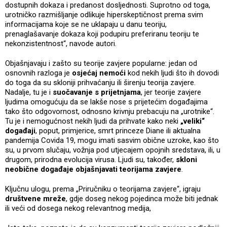
dostupnih dokaza i predanost dosljednosti. Suprotno od toga,
urotničko razmišljanje odlikuje hiperskeptičnost prema svim
informacijama koje se ne uklapaju u danu teoriju,
prenaglašavanje dokaza koji podupiru preferiranu teoriju te
nekonzistentnost“, navode autori.
Objašnjavaju i zašto su teorije zavjere popularne: jedan od
osnovnih razloga je
osjećaj nemoći
kod nekih ljudi što ih dovodi
do toga da su skloniji prihvaćanju ili širenju teorija zavjere.
Nadalje, tu je i
suočavanje s prijetnjama
, jer teorije zavjere
ljudima omogućuju da se lakše nose s prijetećim događajima
tako što odgovornost, odnosno krivnju prebacuju na „urotnike“.
Tu je i nemogućnost nekih ljudi da prihvate kako neki
„veliki“
događaji
, poput, primjerice, smrt princeze Diane ili aktualna
pandemija Covida 19, mogu imati sasvim obične uzroke, kao što
su, u prvom slučaju, vožnja pod utjecajem opojnih sredstava, ili, u
drugom, prirodna evolucija virusa. Ljudi su, također,
skloni
neobične događaje objašnjavati teorijama zavjere
.
Ključnu ulogu, prema „Priručniku o teorijama zavjere“, igraju
društvene mreže
, gdje doseg nekog pojedinca može biti jednak
ili veći od dosega nekog relevantnog medija,