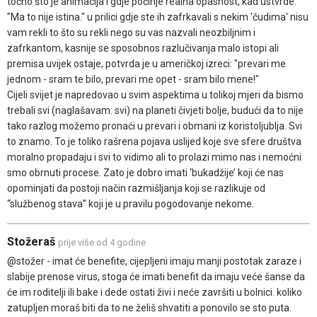
točno što je animacija i gdje počinje realna opasnost, kad ustvrde:
"Ma to nije istina." u prilici gdje ste ih zafrkavali s nekim 'čudima' nisu
vam rekli to što su rekli nego su vas nazvali neozbiljnim i
zafrkantom, kasnije se sposobnos razlučivanja malo istopi ali
premisa uvijek ostaje, potvrda je u američkoj izreci: "prevari me
jednom - sram te bilo, prevari me opet - sram bilo mene!"
Cijeli svijet je napredovao u svim aspektima u tolikoj mjeri da bismo
trebali svi (naglašavam: svi) na planeti čivjeti bolje, budući da to nije
tako razlog možemo pronaći u prevari i obmani iz koristoljublja. Svi
to znamo. To je toliko rašrena pojava uslijed koje sve sfere društva
moralno propadaju i svi to vidimo ali to prolazi mimo nas i nemoćni
smo obrnuti procese. Zato je dobro imati ‘bukadžije’ koji će nas
opominjati da postoji način razmišljanja koji se razlikuje od
“službenog stava” koji je u pravilu pogodovanje nekome.
Stožeraš
prije više od 4 godine
@stožer - imat će benefite, cijepljeni imaju manji postotak zaraze i
slabije prenose virus, stoga će imati benefit da imaju veće šanse da
će im roditelji ili bake i dede ostati živi i neće završiti u bolnici. koliko
zatupljen moraš biti da to ne želiš shvatiti a ponovilo se sto puta.