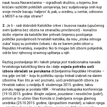
nauk Isusa Nazarećanina – izgrađivati društvo, u kojemu žive
kršćani različitih političkih usmjerenja, bez sudjelovanja onih koji
svoje mreže bacaju 'nalijevo' ili, pak, u sredinu, u centar, odnosno
s MOST-a na obje strane?
2.
Je li - radi dobrobiti Katoličke crkve i Isusova nauka (upućenog
svim ljudima bez obzira na stranačku privrženost) - konačno
došlo vrijeme da katolički kler prihvati činjenicu postojanja
političke punoljetnosti hrvatskih katolika, da nisu „stoka sitnoga
zuba“ kojoj su potrebni čobani, i da se barem jedni izbori u
Republici Hrvatskoj, svejedno tko bi mogao biti izborni pobjednik,
održe bez njihovog izravnog uplitanja u njih.
Razlog postavljanja tih i takvih pitanja jest tradicionalna navada
hrvatskoga katoličkog klera da i dalje
osjeća potrebu uoči
izbora obraćati se porukama
državljanima Republike Hrvatske –
ma gdje oni bili – koju bi političku opciju trebali izabrati na danim
izborima. Kao što je već poznato, uoči predstojećih izbora za
Hrvatski sabor, u nedjelju 8. studenoga 2015. godine, takvu
poruku najprije je poslala HBK - Hrvatska biskupska konferencija
(19.10.2015. godine:
Birajte valjane, pouzdane i nesebične ljude!
),
potom je to učinio Glas Koncila iz (naliv)pera svoga glavnog
urednika (25.10.2015. godine,
Upropašteni mandat
), a nakon njega