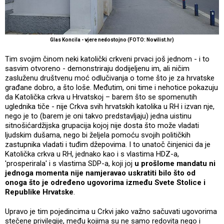
Glas Koncila - vjere nedostojno (FOTO: Novilist.hr)
Tim svojim činom neki katolički crkveni prvaci još jednom - i to
sasvim otvoreno - demonstriraju dodijeljenu im, ali ničim
zasluženu društvenu moć odlučivanja o tome što je za hrvatske
građane dobro, a što loše. Međutim, oni time i nehotice pokazuju
da Katolička crkva u Hrvatskoj – barem što se spomenutih
uglednika tiče - nije Crkva svih hrvatskih katolika u RH i izvan nje,
nego je to (barem je oni takvo predstavljaju) jedna uistinu
sitnošićardžijska grupacija kojoj nije dosta što može vladati
ljudskim dušama, nego bi željela pomoću svojih političkih
zastupnika vladati i tuđim džepovima. I to unatoč činjenici da je
Katolička crkva u RH, jednako kao i s vlastima HDZ-a,
'prosperirala' i s vlastima SDP-a, koji joj
u prošlome mandatu ni
jednoga momenta nije namjeravao uskratiti bilo što od
onoga što je određeno ugovorima između Svete Stolice i
Republike Hrvatske
.
Upravo je tim pojedincima u Crkvi jako važno sačuvati ugovorima
stečene privilegije, među kojima su ne samo redovita nego i