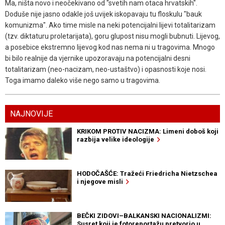
Ma, ništa novo i neočekivano od "svetih nam otaca hrvatskih".
Doduše nije jasno odakle još uvijek iskopavaju tu floskulu "bauk
komunizma". Ako time misle na neki potencijalni lijevi totalitarizam
(tzv. diktaturu proletarijata), goru glupost nisu mogli bubnuti. Lijevog,
a posebice ekstremno lijevog kod nas nema ni u tragovima. Mnogo
bi bilo realnije da vjernike upozoravaju na potencijalni desni
totalitarizam (neo-nacizam, neo-ustaštvo) i opasnosti koje nosi.
Toga imamo daleko više nego samo u tragovima.
NAJNOVIJE
KRIKOM PROTIV NACIZMA: Limeni doboš koji
razbija velike ideologije
HODOČAŠĆE: Tražeći Friedricha Nietzschea
i njegove misli
BEČKI ZIDOVI–BALKANSKI NACIONALIZMI:
Susret koji je fotoreportažu pretvorio u