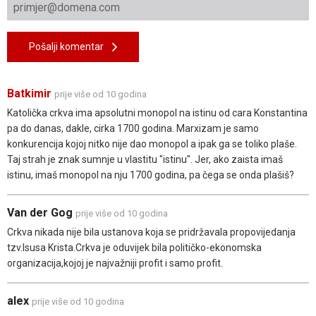
Pošalji komentar
Batkimir
prije više od 10 godina
Katolička crkva ima apsolutni monopol na istinu od cara Konstantina
pa do danas, dakle, cirka 1700 godina. Marxizam je samo
konkurencija kojoj nitko nije dao monopol a ipak ga se toliko plaše.
Taj strah je znak sumnje u vlastitu "istinu". Jer, ako zaista imaš
istinu, imaš monopol na nju 1700 godina, pa čega se onda plašiš?
Van der Gog
prije više od 10 godina
Crkva nikada nije bila ustanova koja se pridržavala propovijedanja
tzv.Isusa Krista.Crkva je oduvijek bila političko-ekonomska
organizacija,kojoj je najvažniji profit i samo profit.
alex
prije više od 10 godina