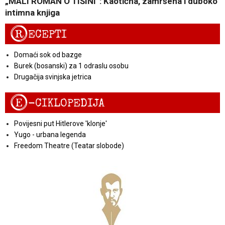
„MALI ROMAN O TIŠINI“: Kaotična, zamršena i duboko
intimna knjiga
R
ECEPTI
Domaći sok od bazge
Burek (bosanski) za 1 odraslu osobu
Drugačija svinjska jetrica
E
-CIKLOPEDIJA
Povijesni put Hitlerove 'klonje'
Yugo - urbana legenda
Freedom Theatre (Teatar slobode)