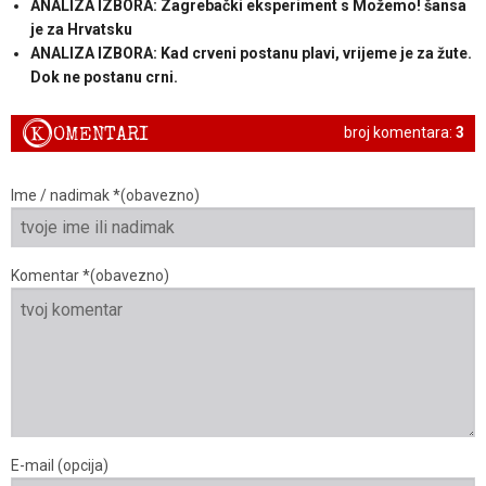
ANALIZA IZBORA: Zagrebački eksperiment s Možemo! šansa
je za Hrvatsku
ANALIZA IZBORA: Kad crveni postanu plavi, vrijeme je za žute.
Dok ne postanu crni.
K
OMENTARI
broj komentara:
3
Ime / nadimak *(obavezno)
Komentar *(obavezno)
E-mail (opcija)