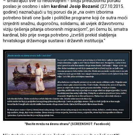
– smatrajući sve to nedovoljnim - svoju predizbornu poruku
poslao je osobno i sâm
kardinal Josip Bozanić
(27.10.2015.
godine) naznačujući u toj poruci da je „na ovim izborima
potrebno birati one ljude i političke programe koji će sutra moći
iznjedriti snažnu, dugoročnu, solidarnu, ali uvijek državotvornu
viziju rješenja pitanja otvorenih migracijom“, pri čemu bi, smatra
kardinal, bilo prije svega potrebno „izvršiti prekid slabljenja
hrvatskoga državnoga sustava i državnih institucija.“
"Bacite mrežu na desnu stranu" (SCREENSHOT: Facebook)