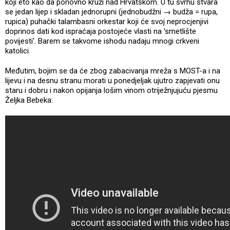
koji eto kao da ponovno kruži nad Hrvatskom. U tu svrhu stvara
se jedan lijep i skladan jednorupni (jednobudžni → budža = rupa,
rupica) puhački talambasni orkestar koji će svoj neprocjenjivi
doprinos dati kod ispraćaja postojeće vlasti na 'smetlište
povijesti'. Barem se takvome ishodu nadaju mnogi crkveni
katolici.
Međutim, bojim se da će zbog zabacivanja mreža s MOST-a i na
lijevu i na desnu stranu morati u ponedjeljak ujutro zapjevati onu
staru i dobru i nakon opijanja lošim vinom otriježnjujuću pjesmu
Željka Bebeka: