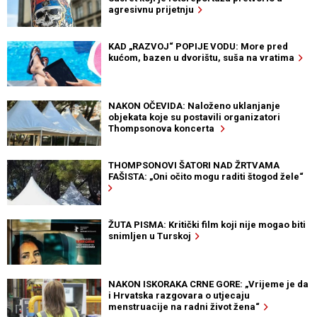
agresivnu prijetnju
KAD „RAZVOJ“ POPIJE VODU: More pred
kućom, bazen u dvorištu, suša na vratima
NAKON OČEVIDA: Naloženo uklanjanje
objekata koje su postavili organizatori
Thompsonova koncerta
THOMPSONOVI ŠATORI NAD ŽRTVAMA
FAŠISTA: „Oni očito mogu raditi štogod žele“
ŽUTA PISMA: Kritički film koji nije mogao biti
snimljen u Turskoj
NAKON ISKORAKA CRNE GORE: „Vrijeme je da
i Hrvatska razgovara o utjecaju
menstruacije na radni život žena“