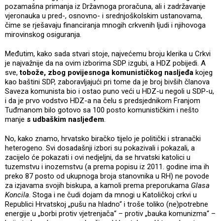
pozamašna primanja iz Državnoga proračuna, ali i zadržavanje
vjeronauka u pred-, osnovno- i srednjoškolskim ustanovama,
čime se rješavaju financiranja mnogih crkvenih ljudi i njihovoga
mirovinskog osiguranja.
Međutim, kako sada stvari stoje, najvećemu broju klerika u Crkvi
je najvažnije da na ovim izborima SDP izgubi, a HDZ pobijedi. A
sve,
tobože, zbog povijesnoga komunističkog nasljeđa
kojeg
kao baštini SDP, zaboravljajući pri tome da je broj bivših članova
Saveza komunista bio i ostao puno veći u HDZ-u negoli u SDP-u,
i da je prvo vodstvo HDZ-a na čelu s predsjednikom Franjom
Tuđmanom bilo gotovo sa 100 posto komunističkim i nešto
manje
s udbaškim nasljeđem
.
No, kako znamo, hrvatsko biračko tijelo je politički i stranački
heterogeno. Svi dosadašnji izbori su pokazivali i pokazali, a
zacijelo će pokazati i ovi nedjeljni, da se hrvatski katolici u
tuzemstvu i inozemstvu (a prema popisu iz 2011. godine ima ih
preko 87 posto od ukupnoga broja stanovnika u RH) ne povode
za izjavama svojih biskupa, a kamoli prema preporukama
Glasa
Koncila
. Stoga i ne čudi dojam da mnogi u Katoličkoj crkvi u
Republici Hrvatskoj „pušu na hladno“ i troše toliko (ne)potrebne
energije u „borbi protiv vjetrenjača“ – protiv „bauka komunizma“ –