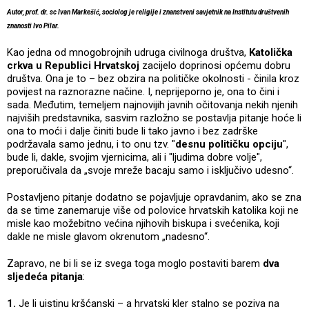
Autor, prof. dr. sc Ivan Markešić, sociolog je religije i znanstveni savjetnik na Institutu društvenih
znanosti Ivo Pilar.
Kao jedna od mnogobrojnih udruga civilnoga društva,
Katolička
crkva u Republici Hrvatskoj
zacijelo doprinosi općemu dobru
društva. Ona je to – bez obzira na političke okolnosti - činila kroz
povijest na raznorazne načine. I, neprijeporno je, ona to čini i
sada. Međutim, temeljem najnovijih javnih očitovanja nekih njenih
najviših predstavnika, sasvim razložno se postavlja pitanje hoće li
ona to moći i dalje činiti bude li tako javno i bez zadrške
podržavala samo jednu, i to onu tzv. "
desnu političku opciju
",
bude li, dakle, svojim vjernicima, ali i "ljudima dobre volje",
preporučivala da „svoje mreže bacaju samo i isključivo udesno“.
Postavljeno pitanje dodatno se pojavljuje opravdanim, ako se zna
da se time zanemaruje više od polovice hrvatskih katolika koji ne
misle kao možebitno većina njihovih biskupa i svećenika, koji
dakle ne misle glavom okrenutom „nadesno“.
Zapravo, ne bi li se iz svega toga moglo postaviti barem
dva
sljedeća pitanja
:
1.
Je li uistinu kršćanski – a hrvatski kler stalno se poziva na