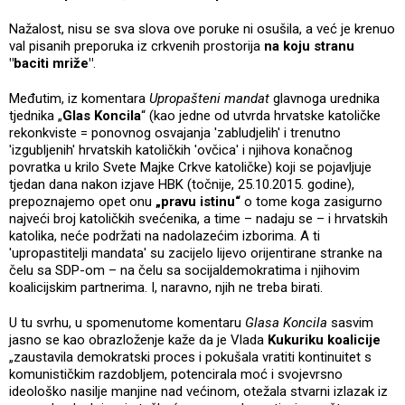
Nažalost, nisu se sva slova ove poruke ni osušila, a već je krenuo
val pisanih preporuka iz crkvenih prostorija
na koju stranu
"baciti mriže"
.
Međutim, iz komentara
Upropašteni mandat
glavnoga urednika
tjednika „
Glas Koncila
“ (kao jedne od utvrda hrvatske katoličke
rekonkviste = ponovnog osvajanja 'zabludjelih' i trenutno
'izgubljenih' hrvatskih katoličkih 'ovčica' i njihova konačnog
povratka u krilo Svete Majke Crkve katoličke) koji se pojavljuje
tjedan dana nakon izjave HBK (točnije, 25.10.2015. godine),
prepoznajemo opet onu
„pravu istinu“
o tome koga zasigurno
najveći broj katoličkih svećenika, a time – nadaju se – i hrvatskih
katolika, neće podržati na nadolazećim izborima. A ti
'upropastitelji mandata' su zacijelo lijevo orijentirane stranke na
čelu sa SDP-om – na čelu sa socijaldemokratima i njihovim
koalicijskim partnerima. I, naravno, njih ne treba birati.
U tu svrhu, u spomenutome komentaru
Glasa Koncila
sasvim
jasno se kao obrazloženje kaže da je Vlada
Kukuriku koalicije
„zaustavila demokratski proces i pokušala vratiti kontinuitet s
komunističkim razdobljem, potencirala moć i svojevrsno
ideološko nasilje manjine nad većinom, otežala stvarni izlazak iz