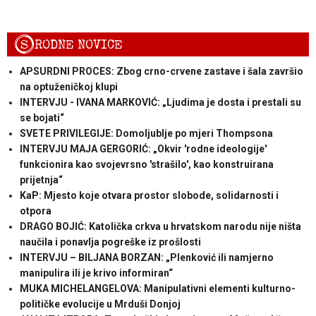
S
RODNE NOVICE
APSURDNI PROCES: Zbog crno-crvene zastave i šala završio
na optuženičkoj klupi
INTERVJU - IVANA MARKOVIĆ: „Ljudima je dosta i prestali su
se bojati“
SVETE PRIVILEGIJE: Domoljublje po mjeri Thompsona
INTERVJU MAJA GERGORIĆ: „Okvir 'rodne ideologije'
funkcionira kao svojevrsno 'strašilo', kao konstruirana
prijetnja“
KaP: Mjesto koje otvara prostor slobode, solidarnosti i
otpora
DRAGO BOJIĆ: Katolička crkva u hrvatskom narodu nije ništa
naučila i ponavlja pogreške iz prošlosti
INTERVJU – BILJANA BORZAN: „Plenković ili namjerno
manipulira ili je krivo informiran“
MUKA MICHELANGELOVA: Manipulativni elementi kulturno-
političke evolucije u Mrduši Donjoj