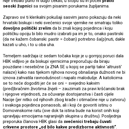
Nije trebalo puno ni dugo čekati, u stopu su ih počeli
pratiti
seoski župnici
sa svojim pisanim porukama župljanima.
Zapravo svi ti klerikalni pokušaji sasvim jasno pokazuju da neki
hrvatski biskupi i neki svećenici svoje vjernike ne smatraju toliko
dovoljno politički zrelim
da bi znali kojeg pojedinca i koju
političku opciju bi bilo mudro izabrati pa im je to, onako pastirski
(da ne kažem čobanski: pastir = čoban) potrebno ša(p)nuti, dakle
kazati u uho, i to u oba uha.
Temeljem sadržaja iz sedam točaka koje je u gornjoj poruci dala
HBK vidljivo je da biskupi vjernicima preporučuju da biraju
pouzdane i nesebične (a ZNA SE u kojoj se partiji takvi 'altruisti'
nalaze) kako nas tijekom njihova novog obnašanja dužnosti ne bi
iznova zahvatila ravnodušnost i napalo malodušje. A katolicima
se to neće dogoditi jer će se oni – svejedno kakvim
(pred)bračnim životima živjeli – zauzimati za pravi kršćanski brak
i njegove vrijednosti, za očuvanje dostojanstva i časti cijele
Nacije (jer nitko od njihovih zbog krađe i otimačine nije u zatvoru)
i svakoga pojedinca ponaosob, ali i koji će govoriti istinu o
Domovinskome ratu (sve dok ta istina bude na korist onih koji
upravljaju emocijama najranjivijih skupina u društvu). Posljednja
preporuka članova HBK glasi da
svećenici trebaju čuvati
crkvene prostore „od bilo kakve predizborne aktivnosti“
.