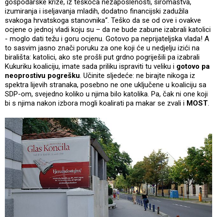
gospodarske krize, iz teškoća nezaposlenosti, siromaštva,
izumiranja i iseljavanja mladih, dodatno financijski zadužila
svakoga hrvatskoga stanovnika“. Teško da se od ove i ovakve
ocjene o jednoj vladi koju su – da ne bude zabune izabrali katolici
- moglo dati težu i goru ocjenu. Gotovo pa neprijateljska vlada! A
to sasvim jasno znači poruku za one koji će u nedjelju izići na
birališta: katolici, ako ste prošli put grdno pogriješili pa izabrali
Kukuriku koaliciju, imate sada priliku ispraviti tu veliku i
gotovo pa
neoprostivu pogrešku
. Učinite sljedeće: ne birajte nikoga iz
spektra lijevih stranaka, posebno ne one uključene u koaliciju sa
SDP-om, svejedno koliko u njima bilo katolika. Pa, čak ni one koji
bi s njima nakon izbora mogli koalirati pa makar se zvali i
MOST
.