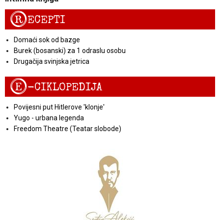
R
ECEPTI
Domaći sok od bazge
Burek (bosanski) za 1 odraslu osobu
Drugačija svinjska jetrica
E
-CIKLOPEDIJA
Povijesni put Hitlerove 'klonje'
Yugo - urbana legenda
Freedom Theatre (Teatar slobode)