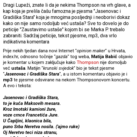
Dragi Lupeži, znate li da je nekima Thompson na vrh glave, a
kap koja je prelila čašu famozna je pjesma "Jasenovac i
Gradiška Stara" koja je mnogima posljednji i neoborivi dokaz
kako on nije samo rodoljub već ustaša? Sve to dovelo je do
peticije "Zaustavimo ustaše" kojom bi se Marka P. trebalo
zabraniti. Sadržaj peticije, tekst pjesme, mp3, dva vrlo
indikativna komentara
Prije nekih tjedan dana novi Internet "
opinion maker
" u Hrvata,
index.hr, odnosno točnije "
gazda
" tog weba,
Matija Babić
objavio
je komentar u kojem zaključuje kako
Thompson
nije domoljub
već
ustaša
. Matijin "
krunski svjedok
" bio je tekst pjesme
"
Jasenovac i Gradiška Stara
", a u istom komentaru objavio je i
mp3
te pjesme odsvirane na nekom Thompsonovom koncertu.
A evo i teksta:
Jasenovac i Gradiška Stara,
to je kuća Maksovih mesara.
Kroz Imotski kamioni žure,
voze crnce Francetića Jure.
U Čapljini, klaonica bila,
puno Srba Neretva nosila. ('ajmo ruke)
Oj Neretvo teci niza stranu,