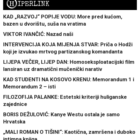
H
IPERLINK
KAD „RAZVOJ“ POPIJE VODU: More pred kućom,
bazen u dvorištu, suša na vratima
VIKTOR IVANČIĆ: Nazad naši
INTERVENCIJA KOJA MIJENJA STVAR: Priča o Hodži
koji je izvukao mrtvog partizanskog komandanta
LIJEPA VEČER, LIJEP DAN: Homoseksploatacijski film
lansiran uz dramatični mučenički narativ
KAD STUDENTI NA KOSOVO KRENU: Memorandum 1 i
Memorandum 2 – isti
FILOZOFIJA PALANKE: Estetski kriteriji huliganske
zajednice
BORIS DEŽULOVIĆ: Kanye Westu ostala je samo
Hrvatska
„MALI ROMAN O TIŠINI“: Kaotična, zamršena i duboko
intimna knjiga