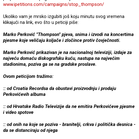
www.ipetitions.com/campaigns/stop_thompson/
Ukoliko vam je mrsko izgubiti još koju minutu svog vremena
klikajući na link, evo što u peticiji piše:
Marko Perković "Thompson" pjeva, snima i izvodi na koncertima
pjesme koje veličaju koljače i zločince protiv čovječnosti.
Marko Perković prikazivan je na nacionalnoj televiziji, izdaje za
najveću domaću diskografsku kuću, nastupa na najvećim
stadionima, poziva ga se na gradske proslave.
Ovom peticijom tražimo:
:: od Croatia Recordsa da obustavi proizvodnju i prodaju
Perkovićevih albuma
:: od Hrvatske Radio Televizije da ne emitira Perkovićeve pjesme
i video spotove
:: od onih na koje se poziva - branitelji, crkva i politička desnica -
da se distanciraju od njega