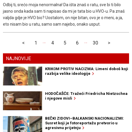
Odbij ti, srećo moja nenormalna! Da išta znaš o ratu, sve bi ti bilo
jasno onda kada sam ti napisao da mi je tata bio u HVO-u. Pa znaš
valjda gdje je HVO bio? Uostalom, on nije bitan, ovo je o meni, a ja,
eto nisam bio u ratu, samo sam najebo, onako usput.
…
…
<
1
4
5
6
30
>
NAJNOVIJE
KRIKOM PROTIV NACIZMA: Limeni doboš koji
razbija velike ideologije
HODOČAŠĆE: Tražeći Friedricha Nietzschea
i njegove misli
BEČKI ZIDOVI–BALKANSKI NACIONALIZMI:
Susret koji je fotoreportažu pretvorio u
agresivnu prijetnju