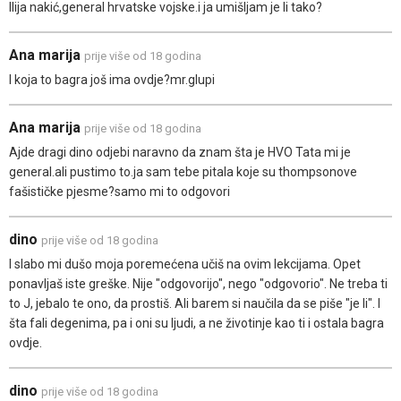
Ilija nakić,general hrvatske vojske.i ja umišljam je li tako?
Ana marija
prije više od 18 godina
I koja to bagra još ima ovdje?mr.glupi
Ana marija
prije više od 18 godina
Ajde dragi dino odjebi naravno da znam šta je HVO Tata mi je
general.ali pustimo to.ja sam tebe pitala koje su thompsonove
fašističke pjesme?samo mi to odgovori
dino
prije više od 18 godina
I slabo mi dušo moja poremećena učiš na ovim lekcijama. Opet
ponavljaš iste greške. Nije "odgovorijo", nego "odgovorio". Ne treba ti
to J, jebalo te ono, da prostiš. Ali barem si naučila da se piše "je li". I
šta fali degenima, pa i oni su ljudi, a ne životinje kao ti i ostala bagra
ovdje.
dino
prije više od 18 godina