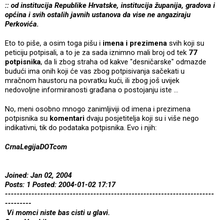
:: od institucija Republike Hrvatske, institucija županija, gradova i
općina i svih ostalih javnih ustanova da vise ne angaziraju
Perkovića.
Eto to piše, a osim toga pišu i
imena i prezimena
svih koji su
peticiju potpisali, a to je za sada iznimno mali broj od tek
77
potpisnika
, da li zbog straha od kakve "desničarske" odmazde
budući ima onih koji će vas zbog potpisivanja sačekati u
mračnom haustoru na povratku kući, ili zbog još uvijek
nedovoljne informiranosti građana o postojanju iste ...
No, meni osobno mnogo zanimljiviji od imena i prezimena
potpisnika su
komentari
dvaju posjetitelja koji su i više nego
indikativni, tik do podataka potpisnika. Evo i njih:
CrnaLegijaDOTcom
Joined: Jan 02, 2004
Posts: 1 Posted: 2004-01-02 17:17
-----------------------------------------------------------------------
---------
Vi momci niste bas cisti u glavi.