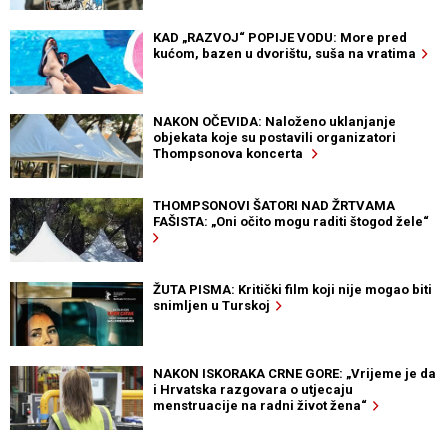
KAD „RAZVOJ“ POPIJE VODU: More pred
kućom, bazen u dvorištu, suša na vratima
NAKON OČEVIDA: Naloženo uklanjanje
objekata koje su postavili organizatori
Thompsonova koncerta
THOMPSONOVI ŠATORI NAD ŽRTVAMA
FAŠISTA: „Oni očito mogu raditi štogod žele“
ŽUTA PISMA: Kritički film koji nije mogao biti
snimljen u Turskoj
NAKON ISKORAKA CRNE GORE: „Vrijeme je da
i Hrvatska razgovara o utjecaju
menstruacije na radni život žena“