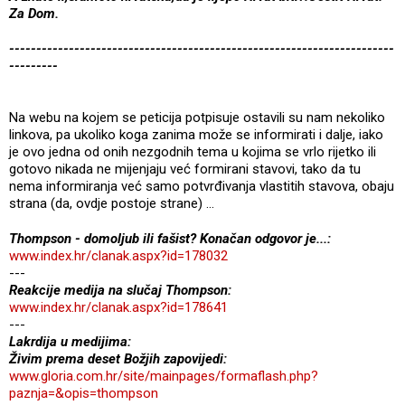
Za Dom.
-----------------------------------------------------------------------
---------
Na webu na kojem se peticija potpisuje ostavili su nam nekoliko
linkova, pa ukoliko koga zanima može se informirati i dalje, iako
je ovo jedna od onih nezgodnih tema u kojima se vrlo rijetko ili
gotovo nikada ne mijenjaju već formirani stavovi, tako da tu
nema informiranja već samo potvrđivanja vlastitih stavova, obaju
strana (da, ovdje postoje strane) …
Thompson - domoljub ili fašist? Konačan odgovor je...:
www.index.hr/clanak.aspx?id=178032
---
Reakcije medija na slučaj Thompson:
www.index.hr/clanak.aspx?id=178641
---
Lakrdija u medijima:
Živim prema deset Božjih zapovijedi:
www.gloria.com.hr/site/mainpages/formaflash.php?
paznja=&opis=thompson