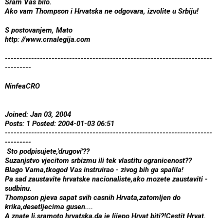
Sram Vas bilo.
Ako vam Thompson i Hrvatska ne odgovara, izvolite u Srbiju!
S postovanjem, Mato
http: //www.crnalegija.com
-----------------------------------------------------------------------
---------
NinfeaCRO
Joined: Jan 03, 2004
Posts: 1 Posted: 2004-01-03 06:51
-----------------------------------------------------------------------
---------
Sto podpisujete,'drugovi'??
Suzanjstvo vjecitom srbizmu ili tek vlastitu ogranicenost??
Blago Vama,tkogod Vas instruirao - zivog bih ga spalila!
Pa sad zaustavite hrvatske nacionaliste,ako mozete zaustaviti -
sudbinu.
Thompson pjeva sapat svih casnih Hrvata,zatomljen do
krika,desetljecima gusen....
A znate li,sramoto hrvatska,da je lijepo Hrvat biti?!Cestit Hrvat.