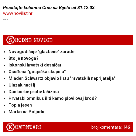
---
Procitajte kolumnu Crno na Bijelo od 31.12.03.
www.novilist.hr
---
S
RODNE NOVICE
Novogodišnje "glazbene" zarade
Što je novoga?
Iskonski hrvatski desničar
Osuđena "gospićka skupina"
Mladen Schwartz objavio listu "hrvatskih neprijatelja"
Ulazak naci lj
Dan borbe protiv fašizma
Hrvatski omnibus iliti kamo plovi ovaj brod?
Topla jesen
Marko na Poljudu
K
OMENTARI
broj komentara:
146