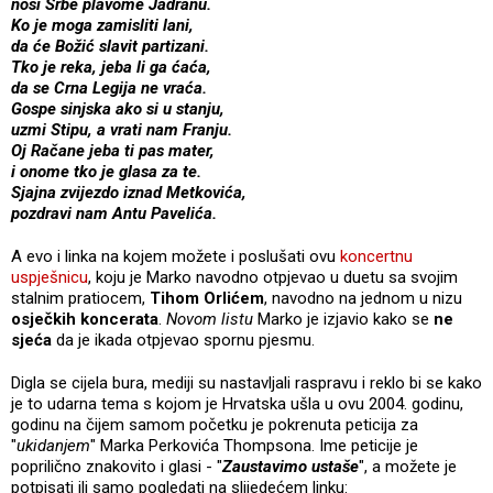
nosi Srbe plavome Jadranu.
Ko je moga zamisliti lani,
da će Božić slavit partizani.
Tko je reka, jeba li ga ćaća,
da se Crna Legija ne vraća.
Gospe sinjska ako si u stanju,
uzmi Stipu, a vrati nam Franju.
Oj Račane jeba ti pas mater,
i onome tko je glasa za te.
Sjajna zvijezdo iznad Metkovića,
pozdravi nam Antu Pavelića.
A evo i linka na kojem možete i poslušati ovu
koncertnu
uspješnicu
, koju je Marko navodno otpjevao u duetu sa svojim
stalnim pratiocem,
Tihom Orlićem
, navodno na jednom u nizu
osječkih koncerata
.
Novom listu
Marko je izjavio kako se
ne
sjeća
da je ikada otpjevao spornu pjesmu.
Digla se cijela bura, mediji su nastavljali raspravu i reklo bi se kako
je to udarna tema s kojom je Hrvatska ušla u ovu 2004. godinu,
godinu na čijem samom početku je pokrenuta peticija za
"
ukidanjem
" Marka Perkovića Thompsona. Ime peticije je
poprilično znakovito i glasi - "
Zaustavimo ustaše
", a možete je
potpisati ili samo pogledati na slijedećem linku: