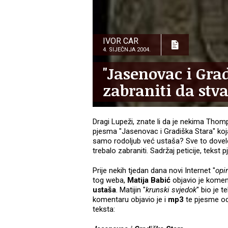
IVOR CAR
4. SIJEČNJA 2004.
"Jasenovac i Gr
zabraniti da stva
Dragi Lupeži, znate li da je nekima Thomp
pjesma "Jasenovac i Gradiška Stara" koja
samo rodoljub već ustaša? Sve to dovelo
trebalo zabraniti. Sadržaj peticije, tekst
Prije nekih tjedan dana novi Internet "
opi
tog weba,
Matija Babić
objavio je komen
ustaša
. Matijin "
krunski svjedok
" bio je t
komentaru objavio je i
mp3
te pjesme o
teksta: