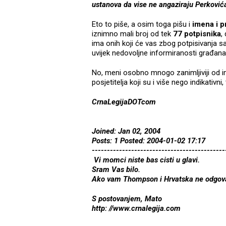
ustanova da vise ne angaziraju Perković
Eto to piše, a osim toga pišu i
imena i 
iznimno mali broj od tek
77 potpisnika
,
ima onih koji će vas zbog potpisivanja s
uvijek nedovoljne informiranosti građana 
No, meni osobno mnogo zanimljiviji od 
posjetitelja koji su i više nego indikativni
CrnaLegijaDOTcom
Joined: Jan 02, 2004
Posts: 1 Posted: 2004-01-02 17:17
--------------------------------------------
Vi momci niste bas cisti u glavi.
Sram Vas bilo.
Ako vam Thompson i Hrvatska ne odgovara
S postovanjem, Mato
http: //www.crnalegija.com