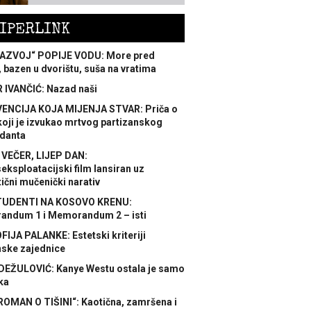
IPERLINK
AZVOJ“ POPIJE VODU: More pred
 bazen u dvorištu, suša na vratima
 IVANČIĆ: Nazad naši
ENCIJA KOJA MIJENJA STVAR: Priča o
koji je izvukao mrtvog partizanskog
danta
 VEČER, LIJEP DAN:
ksploatacijski film lansiran uz
ični mučenički narativ
TUDENTI NA KOSOVO KRENU:
ndum 1 i Memorandum 2 – isti
FIJA PALANKE: Estetski kriteriji
nske zajednice
DEŽULOVIĆ: Kanye Westu ostala je samo
ka
ROMAN O TIŠINI“: Kaotična, zamršena i