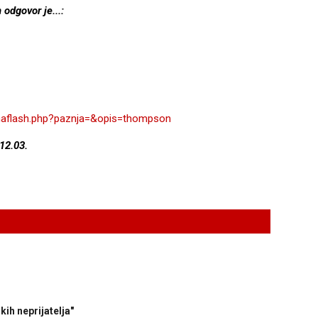
odgovor je...:
maflash.php?paznja=&opis=thompson
12.03.
ih neprijatelja"