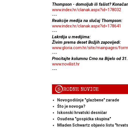
Thompson - domoljub ili fašist? Konačan 
www.index.hr/clanak.aspx?id=178032
---
Reakcije medija na slučaj Thompson:
www.index.hr/clanak.aspx?id=178641
---
Lakrdija u medijima:
Živim prema deset Božjih zapovijedi:
www.gloria.com.hr/site/mainpages/for
---
Procitajte kolumnu Crno na Bijelo od 31.
www.novilist.hr
---
S
RODNE NOVICE
Novogodišnje "glazbene" zarade
Što je novoga?
Iskonski hrvatski desničar
Osuđena "gospićka skupina"
Mladen Schwartz objavio listu "hrvatsk