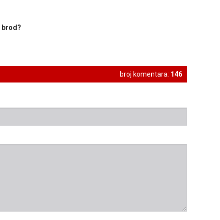
j brod?
broj komentara:
146