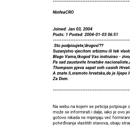
--------------------------------------------
NinfeaCRO
Joined: Jan 03, 2004
Posts: 1 Posted: 2004-01-03 06:51
--------------------------------------------
Sto podpisujete,'drugovi'??
Suzanjstvo vjecitom srbizmu ili tek vlas
Blago Vama,tkogod Vas instruirao - zivog
Pa sad zaustavite hrvatske nacionaliste,
Thompson pjeva sapat svih casnih Hrvata
A znate li,sramoto hrvatska,da je lijepo H
Za Dom.
--------------------------------------------
Na webu na kojem se peticija potpisuje o
može se informirati i dalje, iako je ovo j
gotovo nikada ne mijenjaju već formiran
potvrđivanja vlastitih stavova, obaju str