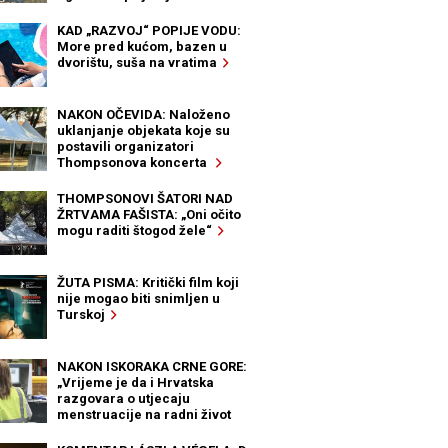
KAD „RAZVOJ“ POPIJE VODU:
More pred kućom, bazen u
dvorištu, suša na vratima
NAKON OČEVIDA: Naloženo
uklanjanje objekata koje su
postavili organizatori
Thompsonova koncerta
THOMPSONOVI ŠATORI NAD
ŽRTVAMA FAŠISTA: „Oni očito
mogu raditi štogod žele“
ŽUTA PISMA: Kritički film koji
nije mogao biti snimljen u
Turskoj
NAKON ISKORAKA CRNE GORE:
„Vrijeme je da i Hrvatska
razgovara o utjecaju
menstruacije na radni život
žena“