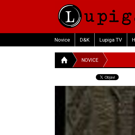
Novice
D&K
Lupiga TV
H
NOVICE