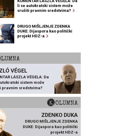
KOMENTAR LÁSZLA VÉGELA: Da
li se autokratski sistem može
srušiti pravnim sredstvima?
DRUGO MIŠLJENJE ZDENKA
DUKE: Dijaspora kao politički
projekt HDZ-a
KOLUMNA
ZLÓ VÉGEL
NTAR LÁSZLA VÉGELA: Da
 autokratski sistem može
ti pravnim sredstvima?
KOLUMNA
ZDENKO DUKA
DRUGO MIŠLJENJE ZDENKA
DUKE: Dijaspora kao politički
projekt HDZ-a