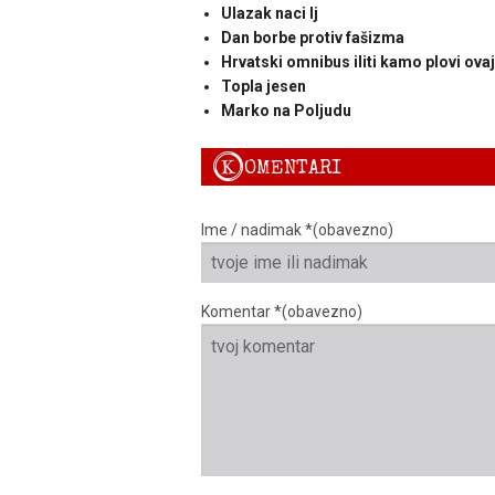
Ulazak naci lj
Dan borbe protiv fašizma
Hrvatski omnibus iliti kamo plovi ova
Topla jesen
Marko na Poljudu
K
OMENTARI
Ime / nadimak *(obavezno)
Komentar *(obavezno)