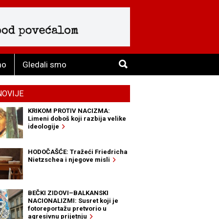
mo
Gledali smo
NOVIJE
KRIKOM PROTIV NACIZMA:
Limeni doboš koji razbija velike
ideologije
HODOČAŠĆE: Tražeći Friedricha
Nietzschea i njegove misli
BEČKI ZIDOVI–BALKANSKI
NACIONALIZMI: Susret koji je
fotoreportažu pretvorio u
agresivnu prijetnju