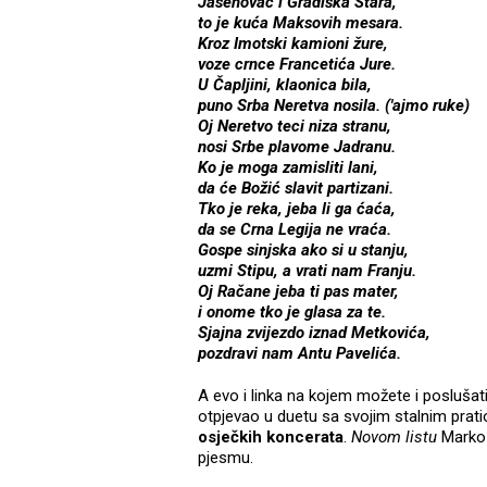
Jasenovac i Gradiška Stara,
to je kuća Maksovih mesara.
Kroz Imotski kamioni žure,
voze crnce Francetića Jure.
U Čapljini, klaonica bila,
puno Srba Neretva nosila. ('ajmo ruke)
Oj Neretvo teci niza stranu,
nosi Srbe plavome Jadranu.
Ko je moga zamisliti lani,
da će Božić slavit partizani.
Tko je reka, jeba li ga ćaća,
da se Crna Legija ne vraća.
Gospe sinjska ako si u stanju,
uzmi Stipu, a vrati nam Franju.
Oj Račane jeba ti pas mater,
i onome tko je glasa za te.
Sjajna zvijezdo iznad Metkovića,
pozdravi nam Antu Pavelića.
A evo i linka na kojem možete i poslušat
otpjevao u duetu sa svojim stalnim pra
osječkih koncerata
.
Novom listu
Marko 
pjesmu.