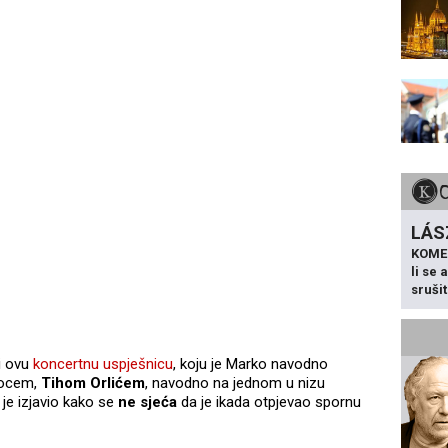
LÁS
KOME
li se
sruši
i ovu
koncertnu uspješnicu
, koju je Marko navodno
tiocem,
Tihom Orlićem
, navodno na jednom u nizu
je izjavio kako se
ne sjeća
da je ikada otpjevao spornu