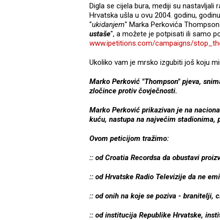
Digla se cijela bura, mediji su nastavljal
Hrvatska ušla u ovu 2004. godinu, godin
"
ukidanjem
" Marka Perkovića Thompsona. I
ustaše
", a možete je potpisati ili samo p
www.ipetitions.com/campaigns/stop_t
Ukoliko vam je mrsko izgubiti još koju min
Marko Perković "Thompson" pjeva, snima 
zločince protiv čovječnosti.
Marko Perković prikazivan je na nacional
kuću, nastupa na najvećim stadionima, p
Ovom peticijom tražimo:
:: od Croatia Recordsa da obustavi proiz
:: od Hrvatske Radio Televizije da ne em
:: od onih na koje se poziva - branitelji,
:: od institucija Republike Hrvatske, insti