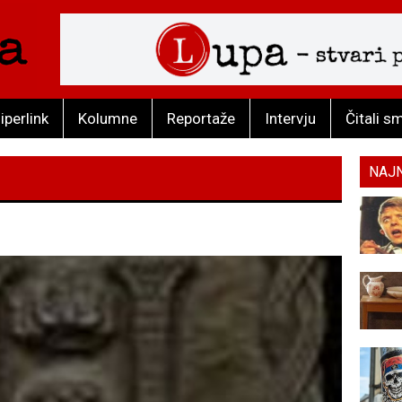
iperlink
Kolumne
Reportaže
Intervju
Čitali s
NAJ