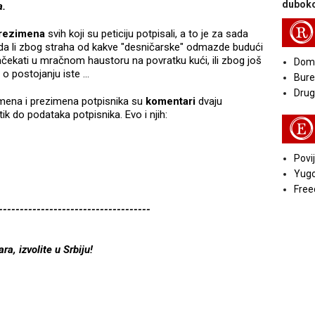
duboko
a.
R
prezimena
svih koji su peticiju potpisali, a to je za sada
 da li zbog straha od kakve "desničarske" odmazde budući
ačekati u mračnom haustoru na povratku kući, ili zbog još
Doma
o postojanju iste ...
Bure
Druga
imena i prezimena potpisnika su
komentari
dvaju
, tik do podataka potpisnika. Evo i njih:
E
Povij
Yugo
Free
------------------------------------
, izvolite u Srbiju!