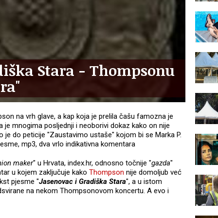
adiška Stara - Thompsonu
ra"
son na vrh glave, a kap koja je prelila čašu famozna je
 je mnogima posljednji i neoborivi dokaz kako on nije
 je do peticije "Zaustavimo ustaše" kojom bi se Marka P.
 pjesme, mp3, dva vrlo indikativna komentara
nion maker
" u Hrvata, index.hr, odnosno točnije "
gazda
"
tar u kojem zaključuje kako
Thompson
nije domoljub već
ekst pjesme "
Jasenovac i Gradiška Stara
", a u istom
dsvirane na nekom Thompsonovom koncertu. A evo i