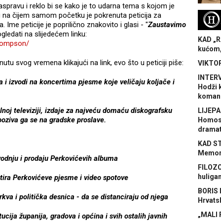
i raspravu i reklo bi se kako je to udarna tema s kojom je
u na čijem samom početku je pokrenuta peticija za
H
me peticije je poprilično znakovito i glasi - "
Zaustavimo
ogledati na slijedećem linku:
KAD „R
hompson/
kućom,
utu svog vremena klikajući na link, evo što u peticiji piše:
VIKTOR
INTERV
i izvodi na koncertima pjesme koje veličaju koljače i
Hodži 
koman
noj televiziji, izdaje za najveću domaću diskografsku
LIJEPA
oziva ga se na gradske proslave.
Homose
dramat
KAD S
Memora
vodnju i prodaju Perkovićevih albuma
FILOZO
huliga
itira Perkovićeve pjesme i video spotove
BORIS 
 crkva i politička desnica - da se distanciraju od njega
Hrvats
„MALI 
tucija županija, gradova i općina i svih ostalih javnih