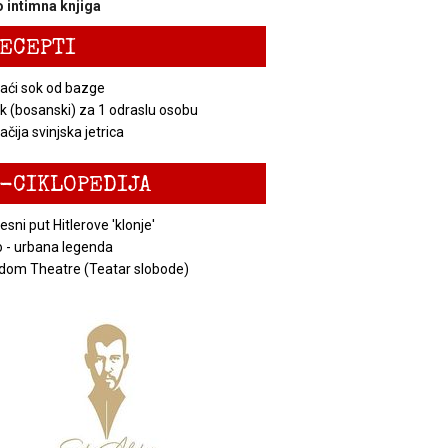
 intimna knjiga
ECEPTI
ći sok od bazge
k (bosanski) za 1 odraslu osobu
čija svinjska jetrica
-CIKLOPEDIJA
esni put Hitlerove 'klonje'
 - urbana legenda
dom Theatre (Teatar slobode)