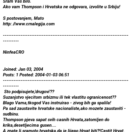
Sram Vas bilo.
Ako vam Thompson i Hrvatska ne odgovara, izvolite u Srbiju!
S postovanjem, Mato
http: //www.crnalegija.com
-----------------------------------------------------------------------
---------
NinfeaCRO
Joined: Jan 03, 2004
Posts: 1 Posted: 2004-01-03 06:51
-----------------------------------------------------------------------
---------
Sto podpisujete,'drugovi'??
Suzanjstvo vjecitom srbizmu ili tek vlastitu ogranicenost??
Blago Vama,tkogod Vas instruirao - zivog bih ga spalila!
Pa sad zaustavite hrvatske nacionaliste,ako mozete zaustaviti -
sudbinu.
Thompson pjeva sapat svih casnih Hrvata,zatomljen do
krika,desetljecima gusen....
A znate li,sramoto hrvatska,da je lijepo Hrvat biti?!Cestit Hrvat.