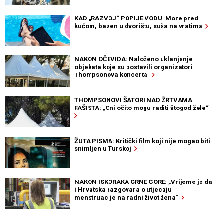
KAD „RAZVOJ“ POPIJE VODU: More pred
kućom, bazen u dvorištu, suša na vratima
NAKON OČEVIDA: Naloženo uklanjanje
objekata koje su postavili organizatori
Thompsonova koncerta
THOMPSONOVI ŠATORI NAD ŽRTVAMA
FAŠISTA: „Oni očito mogu raditi štogod žele“
ŽUTA PISMA: Kritički film koji nije mogao biti
snimljen u Turskoj
NAKON ISKORAKA CRNE GORE: „Vrijeme je da
i Hrvatska razgovara o utjecaju
menstruacije na radni život žena“