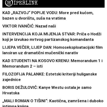
H
IPERLINK
KAD „RAZVOJ“ POPIJE VODU: More pred kućom,
bazen u dvorištu, suša na vratima
VIKTOR IVANČIĆ: Nazad naši
INTERVENCIJA KOJA MIJENJA STVAR: Priča o Hodži
koji je izvukao mrtvog partizanskog komandanta
LIJEPA VEČER, LIJEP DAN: Homoseksploatacijski film
lansiran uz dramatični mučenički narativ
KAD STUDENTI NA KOSOVO KRENU: Memorandum 1 i
Memorandum 2 – isti
FILOZOFIJA PALANKE: Estetski kriteriji huliganske
zajednice
BORIS DEŽULOVIĆ: Kanye Westu ostala je samo
Hrvatska
„MALI ROMAN O TIŠINI“: Kaotična, zamršena i duboko
intimna knjiga