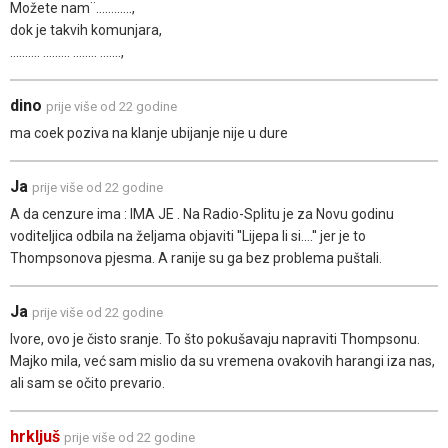
Možete nam¨............,
dok je takvih komunjara,
.......... ......... ........ .......,
dino
prije više od 22 godine
ma coek poziva na klanje ubijanje nije u dure
Ja
prije više od 22 godine
A da cenzure ima : IMA JE . Na Radio-Splitu je za Novu godinu
voditeljica odbila na željama objaviti ''Lijepa li si....'' jer je to
Thompsonova pjesma. A ranije su ga bez problema puštali.
Ja
prije više od 22 godine
Ivore, ovo je čisto sranje. To što pokušavaju napraviti Thompsonu.
Majko mila, već sam mislio da su vremena ovakovih harangi iza nas,
ali sam se očito prevario.
hrkljuš
prije više od 22 godine