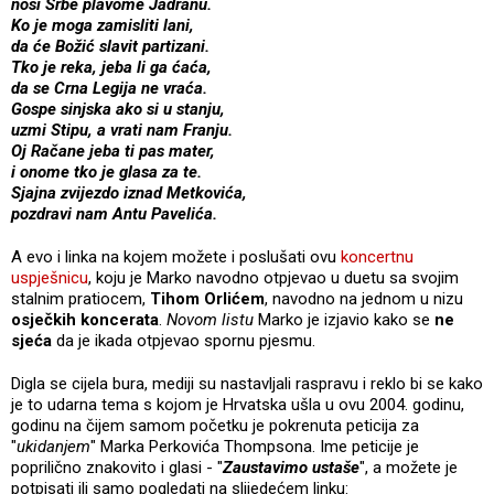
nosi Srbe plavome Jadranu.
Ko je moga zamisliti lani,
da će Božić slavit partizani.
Tko je reka, jeba li ga ćaća,
da se Crna Legija ne vraća.
Gospe sinjska ako si u stanju,
uzmi Stipu, a vrati nam Franju.
Oj Račane jeba ti pas mater,
i onome tko je glasa za te.
Sjajna zvijezdo iznad Metkovića,
pozdravi nam Antu Pavelića.
A evo i linka na kojem možete i poslušati ovu
koncertnu
uspješnicu
, koju je Marko navodno otpjevao u duetu sa svojim
stalnim pratiocem,
Tihom Orlićem
, navodno na jednom u nizu
osječkih koncerata
.
Novom listu
Marko je izjavio kako se
ne
sjeća
da je ikada otpjevao spornu pjesmu.
Digla se cijela bura, mediji su nastavljali raspravu i reklo bi se kako
je to udarna tema s kojom je Hrvatska ušla u ovu 2004. godinu,
godinu na čijem samom početku je pokrenuta peticija za
"
ukidanjem
" Marka Perkovića Thompsona. Ime peticije je
poprilično znakovito i glasi - "
Zaustavimo ustaše
", a možete je
potpisati ili samo pogledati na slijedećem linku: