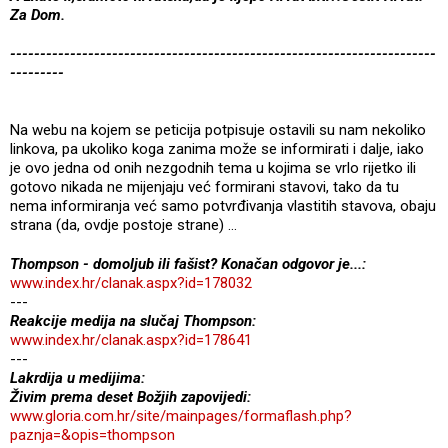
Za Dom.
-----------------------------------------------------------------------
---------
Na webu na kojem se peticija potpisuje ostavili su nam nekoliko
linkova, pa ukoliko koga zanima može se informirati i dalje, iako
je ovo jedna od onih nezgodnih tema u kojima se vrlo rijetko ili
gotovo nikada ne mijenjaju već formirani stavovi, tako da tu
nema informiranja već samo potvrđivanja vlastitih stavova, obaju
strana (da, ovdje postoje strane) …
Thompson - domoljub ili fašist? Konačan odgovor je...:
www.index.hr/clanak.aspx?id=178032
---
Reakcije medija na slučaj Thompson:
www.index.hr/clanak.aspx?id=178641
---
Lakrdija u medijima:
Živim prema deset Božjih zapovijedi:
www.gloria.com.hr/site/mainpages/formaflash.php?
paznja=&opis=thompson