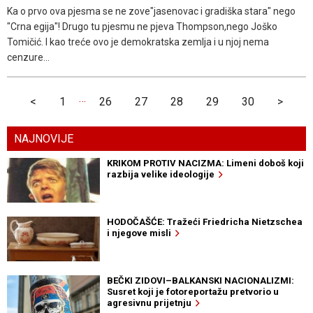
Ka o prvo ova pjesma se ne zove"jasenovac i gradiška stara" nego
"Crna egija"! Drugo tu pjesmu ne pjeva Thompson,nego Joško
Tomičić. I kao treće ovo je demokratska zemlja i u njoj nema
cenzure...
…
<
1
26
27
28
29
30
>
NAJNOVIJE
KRIKOM PROTIV NACIZMA: Limeni doboš koji
razbija velike ideologije
HODOČAŠĆE: Tražeći Friedricha Nietzschea
i njegove misli
BEČKI ZIDOVI–BALKANSKI NACIONALIZMI:
Susret koji je fotoreportažu pretvorio u
agresivnu prijetnju