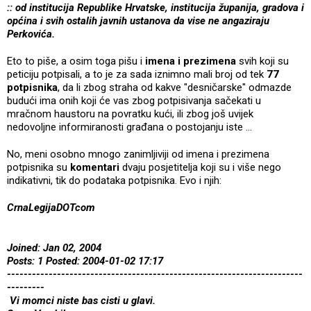
:: od institucija Republike Hrvatske, institucija županija, gradova i
općina i svih ostalih javnih ustanova da vise ne angaziraju
Perkovića.
Eto to piše, a osim toga pišu i
imena i prezimena
svih koji su
peticiju potpisali, a to je za sada iznimno mali broj od tek
77
potpisnika
, da li zbog straha od kakve "desničarske" odmazde
budući ima onih koji će vas zbog potpisivanja sačekati u
mračnom haustoru na povratku kući, ili zbog još uvijek
nedovoljne informiranosti građana o postojanju iste ...
No, meni osobno mnogo zanimljiviji od imena i prezimena
potpisnika su
komentari
dvaju posjetitelja koji su i više nego
indikativni, tik do podataka potpisnika. Evo i njih:
CrnaLegijaDOTcom
Joined: Jan 02, 2004
Posts: 1 Posted: 2004-01-02 17:17
-----------------------------------------------------------------------
---------
Vi momci niste bas cisti u glavi.