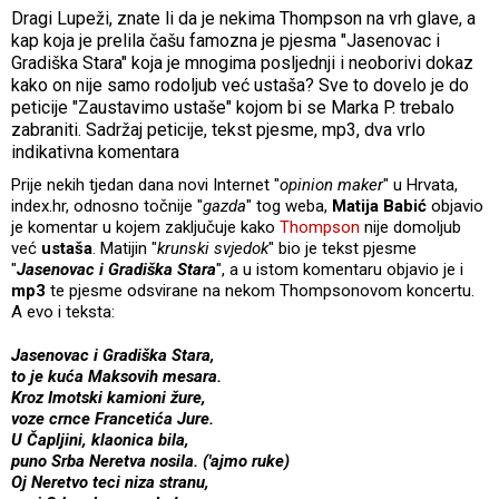
Dragi Lupeži, znate li da je nekima Thompson na vrh glave, a
kap koja je prelila čašu famozna je pjesma "Jasenovac i
Gradiška Stara" koja je mnogima posljednji i neoborivi dokaz
kako on nije samo rodoljub već ustaša? Sve to dovelo je do
peticije "Zaustavimo ustaše" kojom bi se Marka P. trebalo
zabraniti. Sadržaj peticije, tekst pjesme, mp3, dva vrlo
indikativna komentara
Prije nekih tjedan dana novi Internet "
opinion maker
" u Hrvata,
index.hr, odnosno točnije "
gazda
" tog weba,
Matija Babić
objavio
je komentar u kojem zaključuje kako
Thompson
nije domoljub
već
ustaša
. Matijin "
krunski svjedok
" bio je tekst pjesme
"
Jasenovac i Gradiška Stara
", a u istom komentaru objavio je i
mp3
te pjesme odsvirane na nekom Thompsonovom koncertu.
A evo i teksta:
Jasenovac i Gradiška Stara,
to je kuća Maksovih mesara.
Kroz Imotski kamioni žure,
voze crnce Francetića Jure.
U Čapljini, klaonica bila,
puno Srba Neretva nosila. ('ajmo ruke)
Oj Neretvo teci niza stranu,