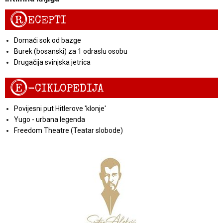
R
ECEPTI
Domaći sok od bazge
Burek (bosanski) za 1 odraslu osobu
Drugačija svinjska jetrica
E
-CIKLOPEDIJA
Povijesni put Hitlerove 'klonje'
Yugo - urbana legenda
Freedom Theatre (Teatar slobode)