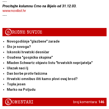
---
Procitajte kolumnu Crno na Bijelo od 31.12.03.
www.novilist.hr
---
S
RODNE NOVICE
Novogodišnje "glazbene" zarade
Što je novoga?
Iskonski hrvatski desničar
Osuđena "gospićka skupina"
Mladen Schwartz objavio listu "hrvatskih neprijatelja"
Ulazak naci lj
Dan borbe protiv fašizma
Hrvatski omnibus iliti kamo plovi ovaj brod?
Topla jesen
Marko na Poljudu
K
OMENTARI
broj komentara:
146