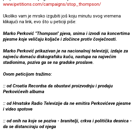
www.ipetitions.com/campaigns/stop_thompson/
Ukoliko vam je mrsko izgubiti još koju minutu svog vremena
klikajući na link, evo što u peticiji piše:
Marko Perković "Thompson" pjeva, snima i izvodi na koncertima
pjesme koje veličaju koljače i zločince protiv čovječnosti.
Marko Perković prikazivan je na nacionalnoj televiziji, izdaje za
najveću domaću diskografsku kuću, nastupa na najvećim
stadionima, poziva ga se na gradske proslave.
Ovom peticijom tražimo:
:: od Croatia Recordsa da obustavi proizvodnju i prodaju
Perkovićevih albuma
:: od Hrvatske Radio Televizije da ne emitira Perkovićeve pjesme
i video spotove
:: od onih na koje se poziva - branitelji, crkva i politička desnica -
da se distanciraju od njega