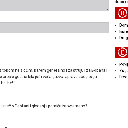
duboko
R
Doma
Bure
Druga
E
Povij
 s tobom ne složim, barem generalno i za struju i za Bobana i
Yugo
 prošle godine bila još i veća gužva. Upravo zbog toga
Free
 he, he!!!
je li riječ o Debilani i gledanju pornića istovremeno?