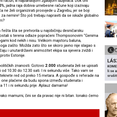
ni račun, ili najbahatijom žgadijom lažljivaca. Dok oni
0%
, jadna raja dobiva urnebesne račune koji izazivaju
ne želi organizirati prosvjede u Zagrebu, jer se boji
e za nemire! Što još trebaju napraviti da se iskaže globalno
om?
 fešta šta se pretvorila u najobičniju desničarsku
 i ostali s terena odlaze popraćeni Thompsonovim "Genima
gami kod nekih i nisu. Velikom majstoru baluna,
 Boga zašto. Možda zato što se skoro javno nije slagao s
ju i unutardržavni animozitet ekipa sa sjevera zviždi i
protiv Estonije.
LÁS
političkih znanosti. Gotovo
2.000
studenata želi se upisati
KOME
i od 10.30 do 12.30 sati. I ni sekundu više. Tako vam se
li se
ateknete red od preko 15 metara. A gospođe s referade na
sruši
to su one plaćene da budu spona između studenata i
a 11 i ni sekundu prije. Aplauz damama!
vako mamurni, čini se da pravac nije ni bitan. Ionako ćemo