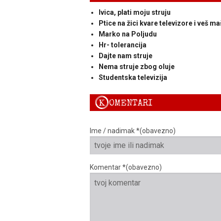
Ivica, plati moju struju
Ptice na žici kvare televizore i veš ma
Marko na Poljudu
Hr- tolerancija
Dajte nam struje
Nema struje zbog oluje
Studentska televizija
K
OMENTARI
Ime / nadimak *(obavezno)
Komentar *(obavezno)