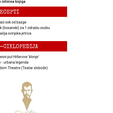
 intimna knjiga
ECEPTI
ći sok od bazge
k (bosanski) za 1 odraslu osobu
čija svinjska jetrica
-CIKLOPEDIJA
esni put Hitlerove 'klonje'
 - urbana legenda
dom Theatre (Teatar slobode)