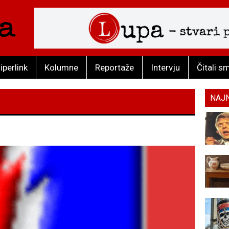
iperlink
Kolumne
Reportaže
Intervju
Čitali s
NAJ