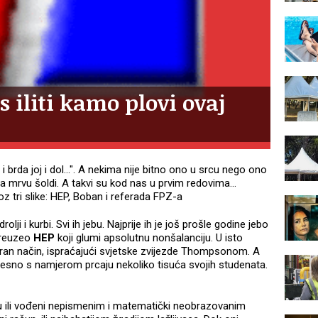
 iliti kamo plovi ovaj
 brda joj i dol...". A nekima nije bitno ono u srcu nego ono
 za mrvu šoldi. A takvi su kod nas u prvim redovima...
 tri slike: HEP, Boban i referada FPZ-a
olji i kurbi. Svi ih jebu. Najprije ih je još prošle godine jebo
preuzeo
HEP
koji glumi apsolutnu nonšalanciju. U isto
ran način, ispraćajući svjetske zvijezde Thompsonom. A
jesno s namjerom prcaju nekoliko tisuća svojih studenata.
su ili vođeni nepismenim i matematički neobrazovanim