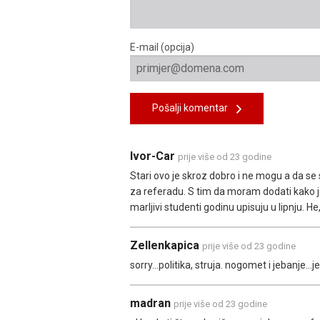
E-mail (opcija)
Pošalji komentar
Ivor-Car
prije više od 23 godine
Stari ovo je skroz dobro i ne mogu a da se
za referadu. S tim da moram dodati kako je
marljivi studenti godinu upisuju u lipnju. He,
Zellenkapica
prije više od 23 godine
sorry...politika, struja. nogomet i jebanje...
madran
prije više od 23 godine