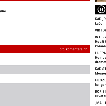
H
šine
KAD „R
kućom,
VIKTOR
INTERV
Hodži 
koman
broj komentara:
11
LIJEPA
Homose
dramat
KAD S
Memora
FILOZO
huliga
BORIS 
Hrvats
„MALI 