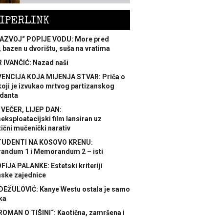
IPERLINK
AZVOJ“ POPIJE VODU: More pred
 bazen u dvorištu, suša na vratima
 IVANČIĆ: Nazad naši
ENCIJA KOJA MIJENJA STVAR: Priča o
koji je izvukao mrtvog partizanskog
danta
 VEČER, LIJEP DAN:
ksploatacijski film lansiran uz
ični mučenički narativ
TUDENTI NA KOSOVO KRENU:
ndum 1 i Memorandum 2 – isti
FIJA PALANKE: Estetski kriteriji
nske zajednice
DEŽULOVIĆ: Kanye Westu ostala je samo
ka
ROMAN O TIŠINI“: Kaotična, zamršena i