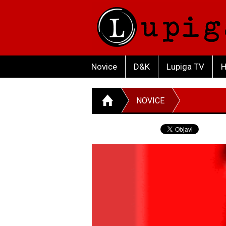
Novice
D&K
Lupiga TV
H
NOVICE