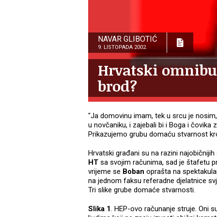
NAVAR GLIBOTIĆ
9. LISTOPADA 2002.
Hrvatski omnibus
brod?
"Ja domovinu imam, tek u srcu je nosim, i
u novčaniku, i zajebali bi i Boga i čovika
Prikazujemo grubu domaću stvarnost kroz
Hrvatski građani su na razini najobičnijih dr
HT
sa svojim računima, sad je štafetu 
vrijeme se
Boban
oprašta na spektakula
na jednom faksu referadne djelatnice sv
Tri slike grube domaće stvarnosti.
Slika 1
. HEP-ovo računanje struje. Oni 