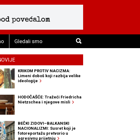
mo
Gledali smo
NOVIJE
KRIKOM PROTIV NACIZMA:
Limeni doboš koji razbija velike
ideologije
HODOČAŠĆE: Tražeći Friedricha
Nietzschea i njegove misli
BEČKI ZIDOVI–BALKANSKI
NACIONALIZMI: Susret koji je
fotoreportažu pretvorio u
agresivnu prijetnju