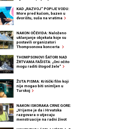
KAD „RAZVOJ“ POPIJE VODU:
More pred kućom, bazen u
dvorištu, suša na vratima
NAKON OČEVIDA: Naloženo
uklanjanje objekata koje su
postavili organizatori
Thompsonova koncerta
THOMPSONOVI ŠATORI NAD
ŽRTVAMA FAŠISTA: „Oni očito
mogu raditi štogod žele“
ŽUTA PISMA: Kritički film koji
nije mogao biti snimljen u
Turskoj
NAKON ISKORAKA CRNE GORE:
„Vrijeme je da i Hrvatska
razgovara o utjecaju
menstruacije na radni život
žena“