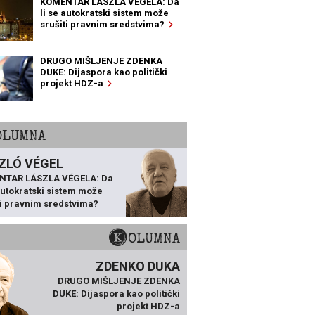
KOMENTAR LÁSZLA VÉGELA: Da
li se autokratski sistem može
srušiti pravnim sredstvima?
DRUGO MIŠLJENJE ZDENKA
DUKE: Dijaspora kao politički
projekt HDZ-a
KOLUMNA
ZLÓ VÉGEL
NTAR LÁSZLA VÉGELA: Da
 autokratski sistem može
ti pravnim sredstvima?
KOLUMNA
ZDENKO DUKA
DRUGO MIŠLJENJE ZDENKA
DUKE: Dijaspora kao politički
projekt HDZ-a