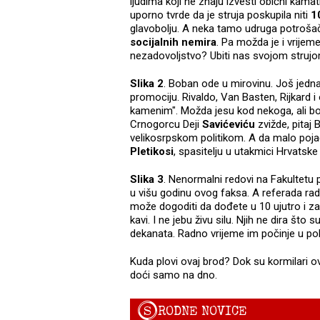
ljudima koji ne znaju izvesti obični kamat
uporno tvrde da je struja poskupila niti
1
glavobolju. A neka tamo udruga potrošača 
socijalnih nemira
. Pa možda je i vrijem
nezadovoljstvo? Ubiti nas svojom struj
Slika 2
. Boban ode u mirovinu. Još jedna
promociju. Rivaldo, Van Basten, Rijkard
kamenim". Možda jesu kod nekoga, ali bo
Crnogorcu Deji
Savićeviću
zvižde, pitaj
velikosrpskom politikom. A da malo pojača
Pletikosi
, spasitelju u utakmici Hrvatske 
Slika 3
. Nenormalni redovi na Fakultetu 
u višu godinu ovog faksa. A referada rad
može dogoditi da dođete u 10 ujutro i z
kavi. I ne jebu živu silu. Njih ne dira š
dekanata. Radno vrijeme im počinje u pol
Kuda plovi ovaj brod? Dok su kormilari o
doći samo na dno.
S
RODNE NOVICE