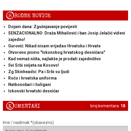
S
RODNE NOVICE
Dojam dana: Zgušnjavanje povijesti
SENZACIONALNO: Draža Mihailović i ban Josip Jelačić viđeni
zajedno!
Gurović: Nikad nisam vrijeđao Hrvatsku i Hrvate
Otvoreno pismo "Iskonskog hrvatskog desničara"
Kad nemaš ništa, najlakše je prodati zajedništvo
Svi Srbi svijeta na Kosovo!
Zg Skinheadsi: Pa i Srbi su ljudi
Ročo i hrvatska uniforma
Natkonobari i huligani
Iskonski hrvatski desničar
K
OMENTARI
broj komentara:
18
Ime / nadimak *(obavezno)