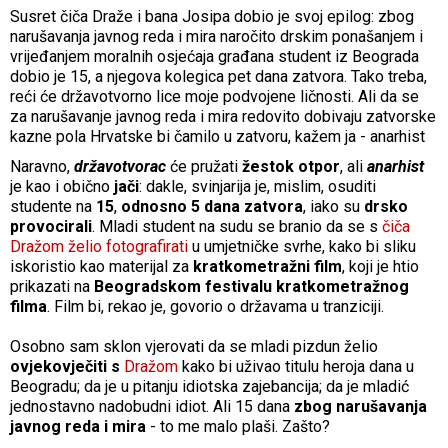
Susret čiča Draže i bana Josipa dobio je svoj epilog: zbog
narušavanja javnog reda i mira naročito drskim ponašanjem i
vrijeđanjem moralnih osjećaja građana student iz Beograda
dobio je 15, a njegova kolegica pet dana zatvora. Tako treba,
reći će državotvorno lice moje podvojene ličnosti. Ali da se
za narušavanje javnog reda i mira redovito dobivaju zatvorske
kazne pola Hrvatske bi čamilo u zatvoru, kažem ja - anarhist
Naravno,
državotvorac
će pružati
žestok otpor
, ali
anarhist
je kao i obično
jači
: dakle, svinjarija je, mislim, osuditi
studente na
15
,
odnosno 5 dana zatvora
, iako su
drsko
provocirali
. Mladi student na sudu se branio da se s
čiča
Dražom želio fotografirati
u umjetničke svrhe, kako bi sliku
iskoristio kao materijal za
kratkometražni film
, koji je htio
prikazati na
Beogradskom festivalu kratkometražnog
filma
. Film bi, rekao je, govorio o državama u tranziciji.
Osobno sam sklon vjerovati da se mladi pizdun želio
ovjekovječiti s
Dražom
kako bi uživao titulu heroja dana u
Beogradu; da je u pitanju idiotska zajebancija; da je mladić
jednostavno nadobudni idiot. Ali 15 dana
zbog narušavanja
javnog reda i mira
- to me malo plaši. Zašto?