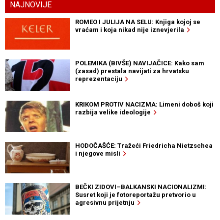
NAJNOVIJE
ROMEO I JULIJA NA SELU: Knjiga kojoj se
vraćam i koja nikad nije iznevjerila
POLEMIKA (BIVŠE) NAVIJAČICE: Kako sam
(zasad) prestala navijati za hrvatsku
reprezentaciju
KRIKOM PROTIV NACIZMA: Limeni doboš koji
razbija velike ideologije
HODOČAŠĆE: Tražeći Friedricha Nietzschea
i njegove misli
BEČKI ZIDOVI–BALKANSKI NACIONALIZMI:
Susret koji je fotoreportažu pretvorio u
agresivnu prijetnju