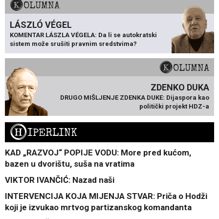
KOLUMNA
LÁSZLÓ VÉGEL
KOMENTAR LÁSZLA VÉGELA: Da li se autokratski
sistem može srušiti pravnim sredstvima?
KOLUMNA
ZDENKO DUKA
DRUGO MIŠLJENJE ZDENKA DUKE: Dijaspora kao
politički projekt HDZ-a
H
IPERLINK
KAD „RAZVOJ“ POPIJE VODU: More pred kućom,
bazen u dvorištu, suša na vratima
VIKTOR IVANČIĆ: Nazad naši
INTERVENCIJA KOJA MIJENJA STVAR: Priča o Hodži
koji je izvukao mrtvog partizanskog komandanta