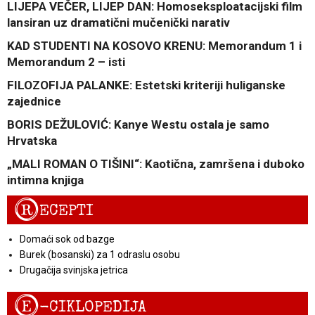
LIJEPA VEČER, LIJEP DAN: Homoseksploatacijski film
lansiran uz dramatični mučenički narativ
KAD STUDENTI NA KOSOVO KRENU: Memorandum 1 i
Memorandum 2 – isti
FILOZOFIJA PALANKE: Estetski kriteriji huliganske
zajednice
BORIS DEŽULOVIĆ: Kanye Westu ostala je samo
Hrvatska
„MALI ROMAN O TIŠINI“: Kaotična, zamršena i duboko
intimna knjiga
R
ECEPTI
Domaći sok od bazge
Burek (bosanski) za 1 odraslu osobu
Drugačija svinjska jetrica
E
-CIKLOPEDIJA