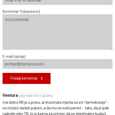
Komentar *(obavezno)
E-mail (opcija)
Pošalji komentar
Ventura
prije više od 21 godinu
ma dobro RR je u pravu, al dvostruka mjerila su srž "demokracije" -
ne možeš vladati pukom, a da mu ne soliš pamet ... tako, da je ipak
najbolje reko TB, to je kazna za primjer, da se obeshrabre budući