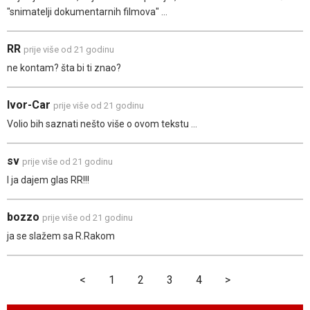
"snimatelji dokumentarnih filmova" ...
RR
prije više od 21 godinu
ne kontam? šta bi ti znao?
Ivor-Car
prije više od 21 godinu
Volio bih saznati nešto više o ovom tekstu ...
sv
prije više od 21 godinu
I ja dajem glas RR!!!
bozzo
prije više od 21 godinu
ja se slažem sa R.Rakom
<
1
2
3
4
>