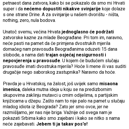
petnaest dana zatvora, kako bi se pokazalo da smo mi Hrvati
super i da
nećemo dopustiti nikakve svinjarije
koje dolaze
s one strane Drine. A za svinjarije u našem dvorištu - ništa,
nothing, zero, nula bodova.
Unatoč svemu, većina Hrvata
jednoglasno će podržati
zatvorske kazne za mlade Beograđane. Pri tom im, naravno,
neće pasti na pamet da će primjena dvostrukih mjerila
domaćeg nam pravosuđa Beograđanima oduzeti 15 dana
slobode, a nama dati
trajan osjećaj nesigurnosti i
nepovjerenja u pravosuđe
. U kojem će budućem slučaju
pravosuđe imati dvostruka mjerila? Hoće li mene ili vas suditi
drugačije nego saborskog zastupnika? Naravno da hoće.
Pravda je u Hrvatskoj, na žalost, još uvijek samo
misaona
imenica
, daleka mutna ideja u koju se na predizbornim
skupovima zaklinju mutavci u crnim odijelima, s partijskim
knjižicama u džepu. Zašto nam to nije palo na pamet u slučaju
mladog idiota iz Beograda? Zato jer smo ovce, jer ne
razmišljamo, jer nas nije briga. Važnije od svega nam je
pokazati Srbima kako smo zajebani i kako se nitko s nama
neće zajebavati.
Jebem ti ja takav pos'o!