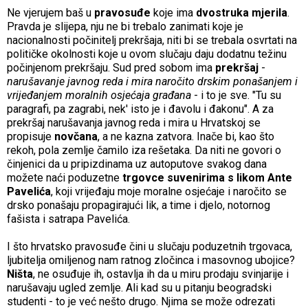
Ne vjerujem baš u
pravosuđe
koje ima
dvostruka mjerila
.
Pravda je slijepa, nju ne bi trebalo zanimati koje je
nacionalnosti počinitelj prekršaja, niti bi se trebala osvrtati na
političke okolnosti koje u ovom slučaju daju dodatnu težinu
počinjenom prekršaju. Sud pred sobom ima
prekršaj
-
narušavanje javnog reda i mira naročito drskim ponašanjem i
vrijeđanjem moralnih osjećaja građana
- i to je sve. "Tu su
paragrafi, pa zagrabi, nek' isto je i đavolu i đakonu". A za
prekršaj narušavanja javnog reda i mira u Hrvatskoj se
propisuje
novčana
, a ne kazna zatvora. Inače bi, kao što
rekoh, pola zemlje čamilo iza rešetaka. Da niti ne govori o
činjenici da u pripizdinama uz autoputove svakog dana
možete naći poduzetne
trgovce suvenirima s likom Ante
Pavelića
, koji vrijeđaju moje moralne osjećaje i naročito se
drsko ponašaju propagirajući lik, a time i djelo, notornog
fašista i satrapa Pavelića.
I što hrvatsko pravosuđe čini u slučaju poduzetnih trgovaca,
ljubitelja omiljenog nam ratnog zločinca i masovnog ubojice?
Ništa
, ne osuđuje ih, ostavlja ih da u miru prodaju svinjarije i
narušavaju ugled zemlje. Ali kad su u pitanju beogradski
studenti - to je već nešto drugo. Njima se može odrezati