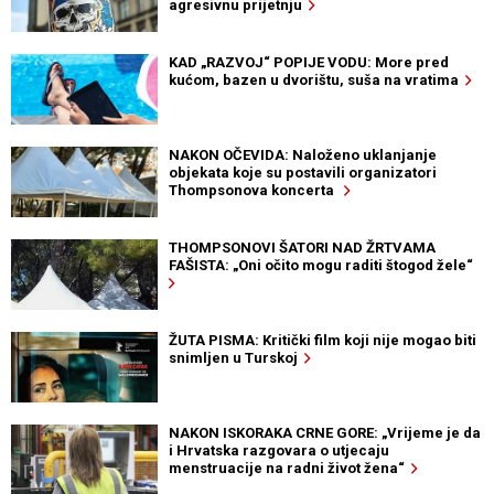
agresivnu prijetnju
KAD „RAZVOJ“ POPIJE VODU: More pred
kućom, bazen u dvorištu, suša na vratima
NAKON OČEVIDA: Naloženo uklanjanje
objekata koje su postavili organizatori
Thompsonova koncerta
THOMPSONOVI ŠATORI NAD ŽRTVAMA
FAŠISTA: „Oni očito mogu raditi štogod žele“
ŽUTA PISMA: Kritički film koji nije mogao biti
snimljen u Turskoj
NAKON ISKORAKA CRNE GORE: „Vrijeme je da
i Hrvatska razgovara o utjecaju
menstruacije na radni život žena“