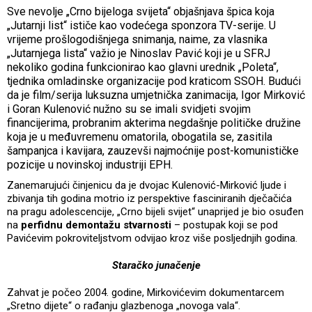
Sve nevolje „Crno bijeloga svijeta“ objašnjava špica koja
„Jutarnji list“ ističe kao vodećega sponzora TV-serije. U
vrijeme prošlogodišnjega snimanja, naime, za vlasnika
„Jutarnjega lista“ važio je Ninoslav Pavić koji je u SFRJ
nekoliko godina funkcionirao kao glavni urednik „Poleta“,
tjednika omladinske organizacije pod kraticom SSOH. Budući
da je film/serija luksuzna umjetnička zanimacija, Igor Mirković
i Goran Kulenović nužno su se imali svidjeti svojim
financijerima, probranim akterima negdašnje političke družine
koja je u međuvremenu omatorila, obogatila se, zasitila
šampanjca i kavijara, zauzevši najmoćnije post-komunističke
pozicije u novinskoj industriji EPH.
Zanemarujući činjenicu da je dvojac Kulenović-Mirković ljude i
zbivanja tih godina motrio iz perspektive fasciniranih dječačića
na pragu adolescencije, „Crno bijeli svijet“ unaprijed je bio osuđen
na
perfidnu demontažu stvarnosti
– postupak koji se pod
Pavićevim pokroviteljstvom odvijao kroz više posljednjih godina.
Staračko junačenje
Zahvat je počeo 2004. godine, Mirkovićevim dokumentarcem
„Sretno dijete“ o rađanju glazbenoga „novoga vala“.