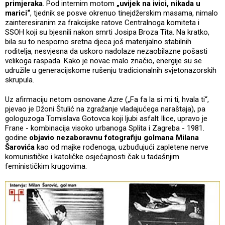
primjeraka
. Pod internim motom
„uvijek na ivici, nikada u
marici“
, tjednik se posve okrenuo tinejdžerskim masama, nimalo
zainteresiranim za frakcijske ratove Centralnoga komiteta i
SSOH koji su bjesnili nakon smrti Josipa Broza Tita. Na kratko,
bila su to nesporno sretna djeca još materijalno stabilnih
roditelja, nesvjesna da uskoro nadolaze nezaobilazne pošasti
velikoga raspada. Kako je novac malo značio, energije su se
udružile u generacijskome rušenju tradicionalnih svjetonazorskih
skrupula.
Uz afirmaciju netom osnovane
Azre
(„Fa fa la si mi ti, hvala ti“,
pjevao je Džoni Štulić na zgražanje vladajućega naraštaja), pa
gologuzoga Tomislava Gotovca koji ljubi asfalt Ilice, upravo je
Frane - kombinacija visoko urbanoga Splita i Zagreba - 1981.
godine
objavio nezaboravnu fotografiju golmana Milana
Šarovića
kao od majke rođenoga, uzbuđujući zapletene nerve
komunističke i katoličke osjećajnosti čak u tadašnjim
feminističkim krugovima.