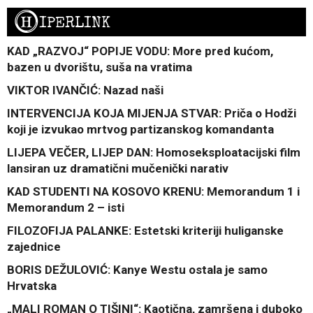
H
IPERLINK
KAD „RAZVOJ“ POPIJE VODU: More pred kućom,
bazen u dvorištu, suša na vratima
VIKTOR IVANČIĆ: Nazad naši
INTERVENCIJA KOJA MIJENJA STVAR: Priča o Hodži
koji je izvukao mrtvog partizanskog komandanta
LIJEPA VEČER, LIJEP DAN: Homoseksploatacijski film
lansiran uz dramatični mučenički narativ
KAD STUDENTI NA KOSOVO KRENU: Memorandum 1 i
Memorandum 2 – isti
FILOZOFIJA PALANKE: Estetski kriteriji huliganske
zajednice
BORIS DEŽULOVIĆ: Kanye Westu ostala je samo
Hrvatska
„MALI ROMAN O TIŠINI“: Kaotična, zamršena i duboko