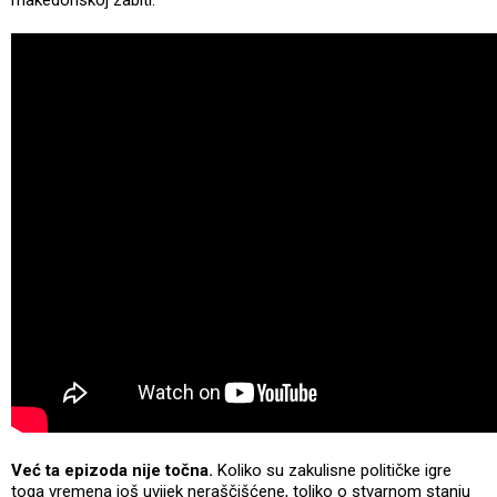
Već ta epizoda nije točna.
Koliko su zakulisne političke igre
toga vremena još uvijek neraščišćene, toliko o stvarnom stanju