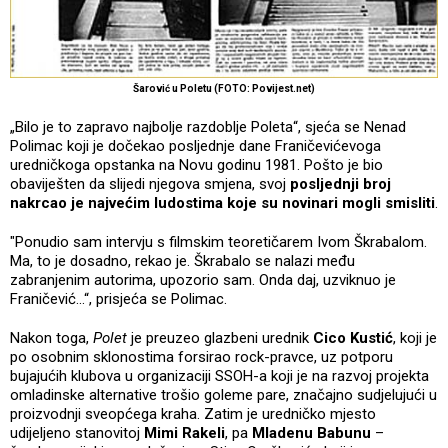
Šarović u Poletu (FOTO: Povijest.net)
„Bilo je to zapravo najbolje razdoblje Poleta“, sjeća se Nenad
Polimac koji je dočekao posljednje dane Franičevićevoga
uredničkoga opstanka na Novu godinu 1981. Pošto je bio
obaviješten da slijedi njegova smjena, svoj
posljednji broj
nakrcao je najvećim ludostima koje su novinari mogli smisliti
.
"Ponudio sam intervju s filmskim teoretičarem Ivom Škrabalom.
Ma, to je dosadno, rekao je. Škrabalo se nalazi među
zabranjenim autorima, upozorio sam. Onda daj, uzviknuo je
Franičević...“, prisjeća se Polimac.
Nakon toga,
Polet
je preuzeo glazbeni urednik
Cico Kustić
, koji je
po osobnim sklonostima forsirao rock-pravce, uz potporu
bujajućih klubova u organizaciji SSOH-a koji je na razvoj projekta
omladinske alternative trošio goleme pare, značajno sudjelujući u
proizvodnji sveopćega kraha. Zatim je uredničko mjesto
udijeljeno stanovitoj
Mimi Rakeli
, pa
Mladenu Babunu
–