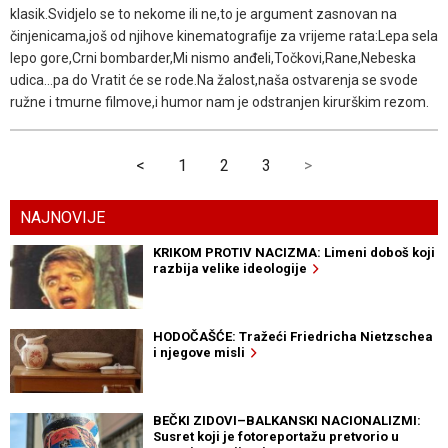
klasik.Svidjelo se to nekome ili ne,to je argument zasnovan na
činjenicama,još od njihove kinematografije za vrijeme rata:Lepa sela
lepo gore,Crni bombarder,Mi nismo anđeli,Točkovi,Rane,Nebeska
udica...pa do Vratit će se rode.Na žalost,naša ostvarenja se svode
ružne i tmurne filmove,i humor nam je odstranjen kirurškim rezom.
<
1
2
3
>
NAJNOVIJE
KRIKOM PROTIV NACIZMA: Limeni doboš koji
razbija velike ideologije
HODOČAŠĆE: Tražeći Friedricha Nietzschea
i njegove misli
BEČKI ZIDOVI–BALKANSKI NACIONALIZMI:
Susret koji je fotoreportažu pretvorio u