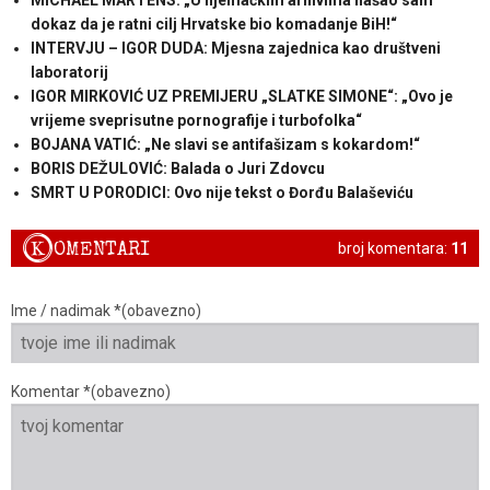
dokaz da je ratni cilj Hrvatske bio komadanje BiH!“
INTERVJU – IGOR DUDA: Mjesna zajednica kao društveni
laboratorij
IGOR MIRKOVIĆ UZ PREMIJERU „SLATKE SIMONE“: „Ovo je
vrijeme sveprisutne pornografije i turbofolka“
BOJANA VATIĆ: „Ne slavi se antifašizam s kokardom!“
BORIS DEŽULOVIĆ: Balada o Juri Zdovcu
SMRT U PORODICI: Ovo nije tekst o Đorđu Balaševiću
K
OMENTARI
broj komentara:
11
Ime / nadimak *(obavezno)
Komentar *(obavezno)