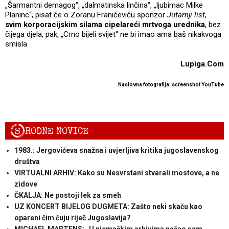
„Šarmantni demagog“, „dalmatinska linčina“, „ljubimac Milke
Planinc“, pisat će o Zoranu Franičeviću sponzor
Jutarnji list
,
svim korporacijskim silama cipelareći mrtvoga urednika
, bez
čijega djela, pak, „Crno bijeli svijet“ ne bi imao ama baš nikakvoga
smisla.
Lupiga.Com
Naslovna fotografija: screenshot YouTube
S
RODNE NOVICE
1983.: Jergovićeva snažna i uvjerljiva kritika jugoslavenskog
društva
VIRTUALNI ARHIV: Kako su Nesvrstani stvarali mostove, a ne
zidove
ČKALJA: Ne postoji lek za smeh
UZ KONCERT BIJELOG DUGMETA: Zašto neki skaču kao
opareni čim čuju riječ Jugoslavija?
MICHAEL MARTENS: „U njemačkim arhivima našao sam