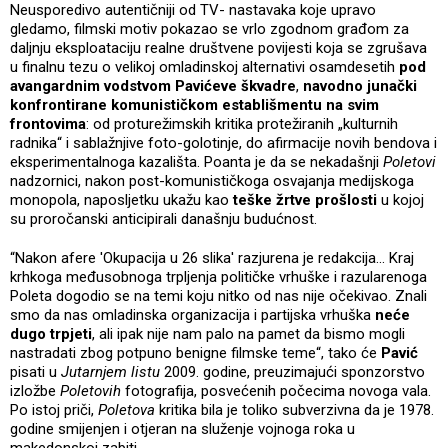
Neusporedivo autentičniji od TV- nastavaka koje upravo
gledamo, filmski motiv pokazao se vrlo zgodnom građom za
daljnju eksploataciju realne društvene povijesti koja se zgrušava
u finalnu tezu o velikoj omladinskoj alternativi osamdesetih
pod
avangardnim vodstvom Pavićeve škvadre
,
navodno junački
konfrontirane komunističkom establišmentu na svim
frontovima
: od proturežimskih kritika protežiranih „kulturnih
radnika“ i sablažnjive foto-golotinje, do afirmacije novih bendova i
eksperimentalnoga kazališta. Poanta je da se nekadašnji
Poletovi
nadzornici, nakon post-komunističkoga osvajanja medijskoga
monopola, naposljetku ukažu kao
teške žrtve prošlosti
u kojoj
su proročanski anticipirali današnju budućnost.
“Nakon afere 'Okupacija u 26 slika' razjurena je redakcija... Kraj
krhkoga međusobnoga trpljenja političke vrhuške i razularenoga
Poleta dogodio se na temi koju nitko od nas nije očekivao. Znali
smo da nas omladinska organizacija i partijska vrhuška
neće
dugo trpjeti
, ali ipak nije nam palo na pamet da bismo mogli
nastradati zbog potpuno benigne filmske teme“, tako će
Pavić
pisati u
Jutarnjem listu
2009. godine, preuzimajući sponzorstvo
izložbe
Poletovih
fotografija, posvećenih počecima novoga vala.
Po istoj priči,
Poletova
kritika bila je toliko subverzivna da je 1978.
godine smijenjen i otjeran na služenje vojnoga roka u
makedonskoj zabiti.