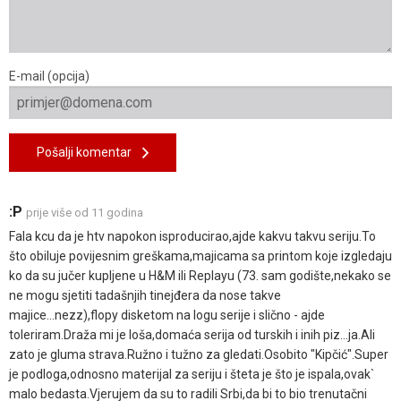
E-mail (opcija)
Pošalji komentar
:P
prije više od 11 godina
Fala kcu da je htv napokon isproducirao,ajde kakvu takvu seriju.To
što obiluje povijesnim greškama,majicama sa printom koje izgledaju
ko da su jučer kupljene u H&M ili Replayu (73. sam godište,nekako se
ne mogu sjetiti tadašnjih tinejđera da nose takve
majice...nezz),flopy disketom na logu serije i slično - ajde
toleriram.Draža mi je loša,domaća serija od turskih i inih piz...ja.Ali
zato je gluma strava.Ružno i tužno za gledati.Osobito "Kipčić".Super
je podloga,odnosno materijal za seriju i šteta je što je ispala,ovak`
malo bedasta.Vjerujem da su to radili Srbi,da bi to bio trenutačni