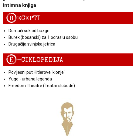
intimna knjiga
R
ECEPTI
Domaći sok od bazge
Burek (bosanski) za 1 odraslu osobu
Drugačija svinjska jetrica
E
-CIKLOPEDIJA
Povijesni put Hitlerove 'klonje'
Yugo - urbana legenda
Freedom Theatre (Teatar slobode)