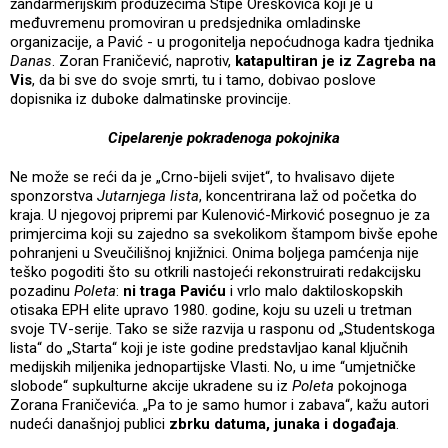
žandarmerijskim produžecima Stipe Oreškovića koji je u
međuvremenu promoviran u predsjednika omladinske
organizacije, a Pavić - u progonitelja nepoćudnoga kadra tjednika
Danas
. Zoran Franičević, naprotiv,
katapultiran je iz Zagreba na
Vis
, da bi sve do svoje smrti, tu i tamo, dobivao poslove
dopisnika iz duboke dalmatinske provincije.
Cipelarenje pokradenoga pokojnika
Ne može se reći da je „Crno-bijeli svijet“, to hvalisavo dijete
sponzorstva
Jutarnjega lista
, koncentrirana laž od početka do
kraja. U njegovoj pripremi par Kulenović-Mirković posegnuo je za
primjercima koji su zajedno sa svekolikom štampom bivše epohe
pohranjeni u Sveučilišnoj knjižnici. Onima boljega pamćenja nije
teško pogoditi što su otkrili nastojeći rekonstruirati redakcijsku
pozadinu
Poleta
:
ni traga Paviću
i vrlo malo daktiloskopskih
otisaka EPH elite upravo 1980. godine, koju su uzeli u tretman
svoje TV-serije. Tako se siže razvija u rasponu od „Studentskoga
lista“ do „Starta“ koji je iste godine predstavljao kanal ključnih
medijskih miljenika jednopartijske Vlasti. No, u ime “umjetničke
slobode“ supkulturne akcije ukradene su iz
Poleta
pokojnoga
Zorana Franičevića. „Pa to je samo humor i zabava“, kažu autori
nudeći današnjoj publici
zbrku datuma, junaka i događaja
.