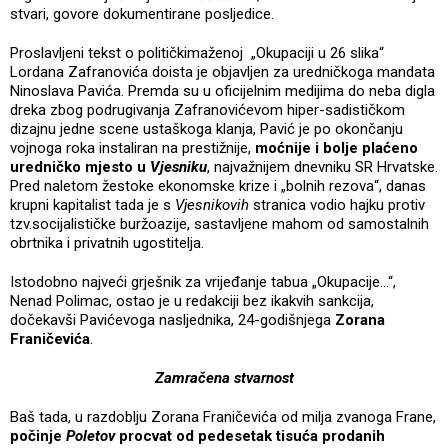
stvari, govore dokumentirane posljedice.
Proslavljeni tekst o političkimaženoj „Okupaciji u 26 slika“
Lordana Zafranovića doista je objavljen za uredničkoga mandata
Ninoslava Pavića. Premda su u oficijelnim medijima do neba digla
dreka zbog podrugivanja Zafranovićevom hiper-sadističkom
dizajnu jedne scene ustaškoga klanja, Pavić je po okončanju
vojnoga roka instaliran na prestižnije,
moćnije i bolje plaćeno
uredničko mjesto u
Vjesniku
, najvažnijem dnevniku SR Hrvatske.
Pred naletom žestoke ekonomske krize i „bolnih rezova“, danas
krupni kapitalist tada je s
Vjesnikovih
stranica vodio hajku protiv
tzv.socijalističke buržoazije, sastavljene mahom od samostalnih
obrtnika i privatnih ugostitelja.
Istodobno najveći grješnik za vrijeđanje tabua „Okupacije...“,
Nenad Polimac, ostao je u redakciji bez ikakvih sankcija,
dočekavši Pavićevoga nasljednika, 24-godišnjega
Zorana
Franičevića
.
Zamračena stvarnost
Baš tada, u razdoblju Zorana Franičevića od milja zvanoga Frane,
počinje
Poletov
procvat od pedesetak tisuća prodanih