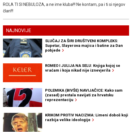
ROLA TI SI NEBULOZA, a ne ime kluba!!! Ne kontam, pa i ti si njegov
član!!!
NAJNOVIJE
SLUČAJ ZA ŠIRI DRUŠTVENI KOMPLEKS:
Supetar, Slayerova majica i batine za Dan
pobjede
ROMEO I JULIJA NA SELU: Knjiga kojoj se
vraćam i koja nikad nije iznevjerila
POLEMIKA (BIVŠE) NAVIJAČICE: Kako sam
(zasad) prestala navijati za hrvatsku
reprezentaciju
KRIKOM PROTIV NACIZMA: Limeni doboš koji
razbija velike ideologije