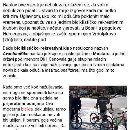
Naslov ove vijesti je nebulozan, slažem se. Ja volim
nebulozno pisati. Ustvari to mi je izgovor kada me netko
kritizira. Uglavnom, ukoliko mi odlučite pokloniti malo
vremena, upoznat ću vas s jednim biciklističko-rekreativnim
klubom koji je nastao, nećete vjerovati, u Bosni, a pogotovo
Hercegovini, a objašnjenje zašto spominjem Vrdoljakovo
(zlo)djelo, nađite pod
Dakle
biciklističko-rekreativni klub
nebulozno nazvan
AvanturaBike
nastao je krajem prošle godine u
Mostaru
, u jednoj
državi pod imenom BiH. Osnovala ga je skupina mladih
entuzijasta koji su svoje nažuljavanje guzica na tvrdim sjedalima
novih bicikala odlučila
institucionalizirati
, ma što god im to
značilo.
Kada smo već kod nažuljavanja,
ne mogu ne spomenuti kako su
samo bila fina ona sjedala na
prijeratnim ponijima
. Ova
moderna
bicikla
, pak ubijaju tamo
gdje ni jedan muškarac ne voli
biti ubijen. Ili barem, gdje većina
muškaraca ne voli biti ubijena. Da