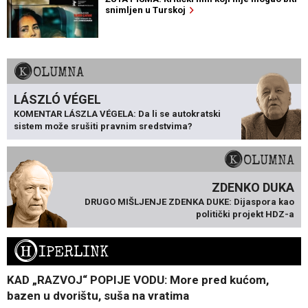
snimljen u Turskoj
KOLUMNA
LÁSZLÓ VÉGEL
KOMENTAR LÁSZLA VÉGELA: Da li se autokratski
sistem može srušiti pravnim sredstvima?
KOLUMNA
ZDENKO DUKA
DRUGO MIŠLJENJE ZDENKA DUKE: Dijaspora kao
politički projekt HDZ-a
H
IPERLINK
KAD „RAZVOJ“ POPIJE VODU: More pred kućom,
bazen u dvorištu, suša na vratima