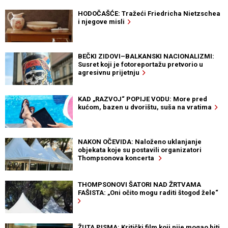
HODOČAŠĆE: Tražeći Friedricha Nietzschea
i njegove misli
BEČKI ZIDOVI–BALKANSKI NACIONALIZMI:
Susret koji je fotoreportažu pretvorio u
agresivnu prijetnju
KAD „RAZVOJ“ POPIJE VODU: More pred
kućom, bazen u dvorištu, suša na vratima
NAKON OČEVIDA: Naloženo uklanjanje
objekata koje su postavili organizatori
Thompsonova koncerta
THOMPSONOVI ŠATORI NAD ŽRTVAMA
FAŠISTA: „Oni očito mogu raditi štogod žele“
ŽUTA PISMA: Kritički film koji nije mogao biti