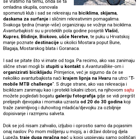
se vratimo na temu, onda se ta
omladina skupila, osnovala
spomenuti klub i sad se rekreiraju na
biciklima
,
skijama
,
daskama za surfanje
i sličnim rekreativnim pomagalima.
Svakoga tjedna (manje-više) organiziraju se vožnje na biciklima.
Avanturbajkisti
su u proteklih pola godine posjetili
Vlašić
,
Kupres
,
Blidinje
,
Biokovo
,
ušće Neretve
, te puku u Hrvatskoj
manje poznate
destinacije
u okolici Mostara poput Bune,
Blagaja, Mostarskog blata i Goranaca.
I sad se pitate što vi imate od toga. Pa recimo, ako vas zanimaju
slične stvari mogli bi
stupiti u kontakt
s
AvanturaBike
-om i
organizirati biciklijadu
. Primjerice, već je sigurno da će se
nekoliko avanturbajkista naći
krajem lipnja na Hvaru
na utrci "
T-
mobile MTB challenge
". S druge strane, ako vas rekreacija i
biciklizam zanimaju kao i protekli lokalni izbori, na njihovom
sajtu
možete pogledati bogatu
galeriju fotografija
gdje se vidi pregršt
prelijepih djevojaka i momaka uzrasta
od 20 do 30 godina
koji
traže zanimljivog i duhovitog mladića/djevojku za ozbiljnije
dopisivanje i razmjenu salveta.
Dok se još nisam zahvalio, izljubio i oprostio samo da pojasnim
onaj naslov. Po mom mišljenju u mojoj, a i državi dobrog djela
Lupeža,
traje duga mračna no
ć u kojoj uspijevaju samo političari