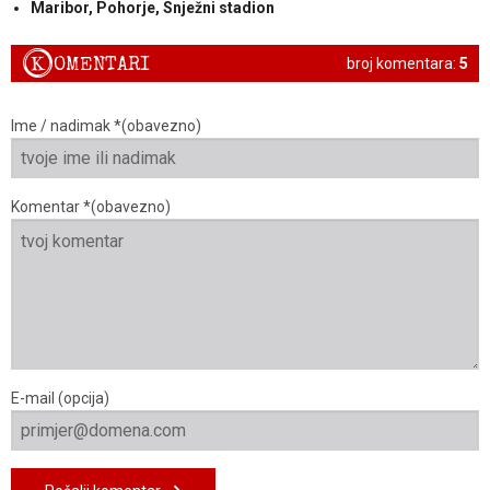
Maribor, Pohorje, Snježni stadion
K
OMENTARI
broj komentara:
5
Ime / nadimak *(obavezno)
Komentar *(obavezno)
E-mail (opcija)