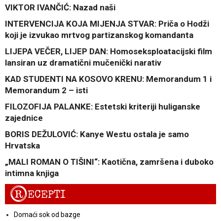
VIKTOR IVANČIĆ: Nazad naši
INTERVENCIJA KOJA MIJENJA STVAR: Priča o Hodži
koji je izvukao mrtvog partizanskog komandanta
LIJEPA VEČER, LIJEP DAN: Homoseksploatacijski film
lansiran uz dramatični mučenički narativ
KAD STUDENTI NA KOSOVO KRENU: Memorandum 1 i
Memorandum 2 – isti
FILOZOFIJA PALANKE: Estetski kriteriji huliganske
zajednice
BORIS DEŽULOVIĆ: Kanye Westu ostala je samo
Hrvatska
„MALI ROMAN O TIŠINI“: Kaotična, zamršena i duboko
intimna knjiga
R
ECEPTI
Domaći sok od bazge