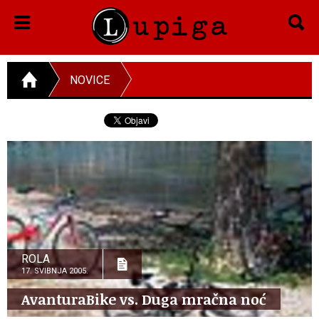
NOVICE
ROLA
17. SVIBNJA 2005.
AvanturaBike vs. Duga mračna noć