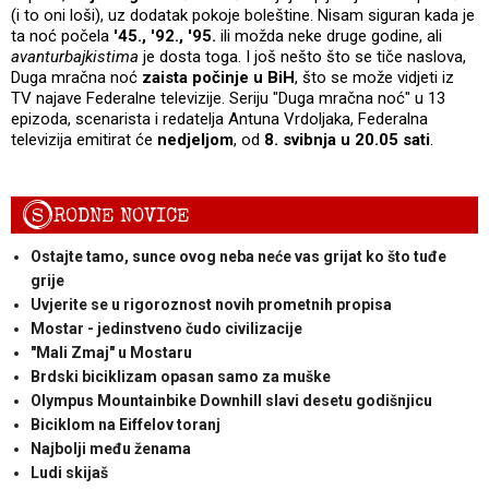
(i to oni loši), uz dodatak pokoje boleštine. Nisam siguran kada je
ta noć počela
'45., '92., '95.
ili možda neke druge godine, ali
avanturbajkistima
je dosta toga. I još nešto što se tiče naslova,
Duga mračna noć
zaista počinje u BiH
, što se može vidjeti iz
TV najave Federalne televizije. Seriju "Duga mračna noć" u 13
epizoda, scenarista i redatelja Antuna Vrdoljaka, Federalna
televizija emitirat će
nedjeljom
, od
8. svibnja u 20.05 sati
.
S
RODNE NOVICE
Ostajte tamo, sunce ovog neba neće vas grijat ko što tuđe
grije
Uvjerite se u rigoroznost novih prometnih propisa
Mostar - jedinstveno čudo civilizacije
"Mali Zmaj" u Mostaru
Brdski biciklizam opasan samo za muške
Olympus Mountainbike Downhill slavi desetu godišnjicu
Biciklom na Eiffelov toranj
Najbolji među ženama
Ludi skijaš