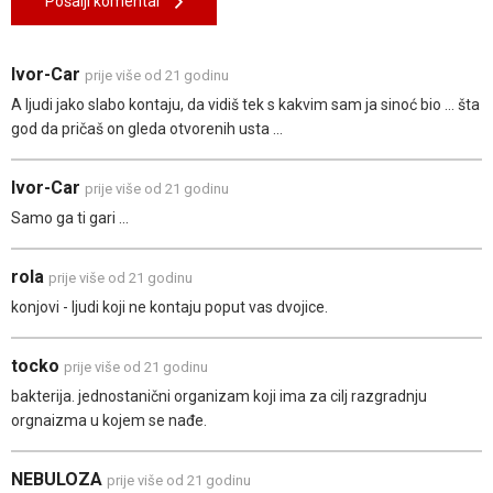
Pošalji komentar
Ivor-Car
prije više od 21 godinu
A ljudi jako slabo kontaju, da vidiš tek s kakvim sam ja sinoć bio ... šta
god da pričaš on gleda otvorenih usta ...
Ivor-Car
prije više od 21 godinu
Samo ga ti gari ...
rola
prije više od 21 godinu
konjovi - ljudi koji ne kontaju poput vas dvojice.
tocko
prije više od 21 godinu
bakterija. jednostanični organizam koji ima za cilj razgradnju
orgnaizma u kojem se nađe.
NEBULOZA
prije više od 21 godinu