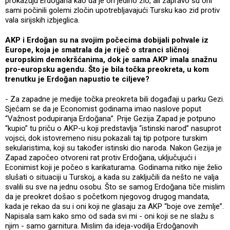
prokazuju Erdoğana kao da je on jedino zlo, ali zapravo su oni
sami počinili golemi zločin upotrebljavajući Tursku kao zid protiv
vala sirijskih izbjeglica.
AKP i Erdoğan su na svojim počecima dobijali pohvale iz
Europe, koja je smatrala da je riječ o stranci sličnoj
europskim demokršćanima, dok je sama AKP imala snažnu
pro-europsku agendu. Što je bila točka preokreta, u kom
trenutku je Erdoğan napustio te ciljeve?
- Za zapadne je medije točka preokreta bili događaji u parku Gezi.
Sjećam se da je Economist godinama imao naslove poput
“Važnost podupiranja Erdoğana”. Prije Gezija Zapad je potpuno
“kupio” tu priču o AKP-u koji predstavlja “istinski narod” nasuprot
vojsci, dok istovremeno nisu pokazali taj tip potpore turskim
sekularistima, koji su također istinski dio naroda. Nakon Gezija je
Zapad započeo otvoreni rat protiv Erdoğana, uključujući i
Econimist koji je počeo s karikaturama. Godinama nitko nije želio
slušati o situaciji u Turskoj, a kada su zaključili da nešto ne valja
svalili su sve na jednu osobu. Što se samog Erdoğana tiče mislim
da je preokret došao s početkom njegovog drugog mandata,
kada je rekao da su i oni koji ne glasaju za AKP “boje ove zemlje”.
Napisala sam kako smo od sada svi mi - oni koji se ne slažu s
njim - samo garnitura. Mislim da ideja-vodilja Erdoğanovih