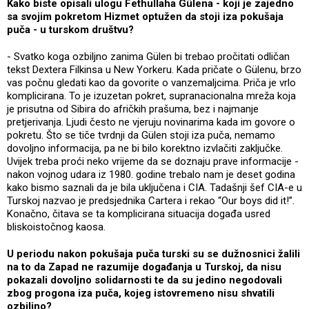
Kako biste opisali ulogu Fethullaha Gülena - koji je zajedno
sa svojim pokretom Hizmet optužen da stoji iza pokušaja
puča - u turskom društvu?
- Svatko koga ozbiljno zanima Gülen bi trebao pročitati odličan
tekst Dextera Filkinsa u New Yorkeru. Kada pričate o Gülenu, brzo
vas počnu gledati kao da govorite o vanzemaljcima. Priča je vrlo
komplicirana. To je izuzetan pokret, supranacionalna mreža koja
je prisutna od Sibira do afričkih prašuma, bez i najmanje
pretjerivanja. Ljudi često ne vjeruju novinarima kada im govore o
pokretu. Što se tiče tvrdnji da Gülen stoji iza puča, nemamo
dovoljno informacija, pa ne bi bilo korektno izvlačiti zaključke.
Uvijek treba proći neko vrijeme da se doznaju prave informacije -
nakon vojnog udara iz 1980. godine trebalo nam je deset godina
kako bismo saznali da je bila uključena i CIA. Tadašnji šef CIA-e u
Turskoj nazvao je predsjednika Cartera i rekao “Our boys did it!”.
Konačno, čitava se ta komplicirana situacija događa usred
bliskoistočnog kaosa.
U periodu nakon pokušaja puča turski su se dužnosnici žalili
na to da Zapad ne razumije događanja u Turskoj, da nisu
pokazali dovoljno solidarnosti te da su jedino negodovali
zbog progona iza puča, kojeg istovremeno nisu shvatili
ozbiljno?