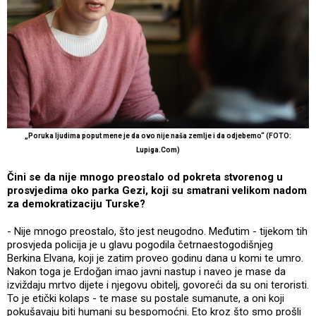
„Poruka ljudima poput mene je da ovo nije naša zemlje i da odjebemo“ (FOTO:
Lupiga.Com)
Čini se da nije mnogo preostalo od pokreta stvorenog u
prosvjedima oko parka Gezi, koji su smatrani velikom nadom
za demokratizaciju Turske?
- Nije mnogo preostalo, što jest neugodno. Međutim - tijekom tih
prosvjeda policija je u glavu pogodila četrnaestogodišnjeg
Berkina Elvana, koji je zatim proveo godinu dana u komi te umro.
Nakon toga je Erdoğan imao javni nastup i naveo je mase da
izviždaju mrtvo dijete i njegovu obitelj, govoreći da su oni teroristi.
To je etički kolaps - te mase su postale sumanute, a oni koji
pokušavaju biti humani su bespomoćni. Eto kroz što smo prošli