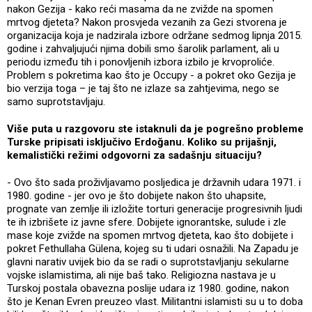
nakon Gezija - kako reći masama da ne zvižde na spomen
mrtvog djeteta? Nakon prosvjeda vezanih za Gezi stvorena je
organizacija koja je nadzirala izbore održane sedmog lipnja 2015.
godine i zahvaljujući njima dobili smo šarolik parlament, ali u
periodu između tih i ponovljenih izbora izbilo je krvoproliće.
Problem s pokretima kao što je Occupy - a pokret oko Gezija je
bio verzija toga – je taj što ne izlaze sa zahtjevima, nego se
samo suprotstavljaju.
Više puta u razgovoru ste istaknuli da je pogrešno probleme
Turske pripisati isključivo Erdoğanu. Koliko su prijašnji,
kemalistički režimi odgovorni za sadašnju situaciju?
- Ovo što sada proživljavamo posljedica je državnih udara 1971. i
1980. godine - jer ovo je što dobijete nakon što uhapsite,
prognate van zemlje ili izložite torturi generacije progresivnih ljudi
te ih izbrišete iz javne sfere. Dobijete ignorantske, sulude i zle
mase koje zvižde na spomen mrtvog djeteta, kao što dobijete i
pokret Fethullaha Gülena, kojeg su ti udari osnažili. Na Zapadu je
glavni narativ uvijek bio da se radi o suprotstavljanju sekularne
vojske islamistima, ali nije baš tako. Religiozna nastava je u
Turskoj postala obavezna poslije udara iz 1980. godine, nakon
što je Kenan Evren preuzeo vlast. Militantni islamisti su u to doba