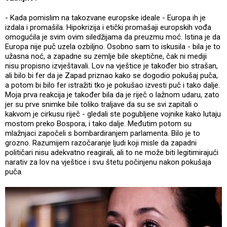
- Kada pomislim na takozvane europske ideale - Europa ih je
izdala i promašila. Hipokrizija i etički promašaji europskih vođa
omogućila je svim ovim siledžijama da preuzmu moć. Istina je da
Europa nije puč uzela ozbiljno. Osobno sam to iskusila - bila je to
užasna noć, a zapadne su zemlje bile skeptične, čak ni mediji
nisu propisno izvještavali. Lov na vještice je također bio strašan,
ali bilo bi fer da je Zapad priznao kako se dogodio pokušaj puča,
a potom bi bilo fer istražiti tko je pokušao izvesti puč i tako dalje.
Moja prva reakcija je također bila da je riječ o lažnom udaru, zato
jer su prve snimke bile toliko traljave da su se svi zapitali o
kakvom je cirkusu riječ - gledali ste pogubljene vojnike kako lutaju
mostom preko Bospora, i tako dalje. Međutim potom su
mlažnjaci započeli s bombardiranjem parlamenta. Bilo je to
grozno. Razumijem razočaranje ljudi koji misle da zapadni
političari nisu adekvatno reagirali, ali to ne može biti legitimirajući
narativ za lov na vještice i svu štetu počinjenu nakon pokušaja
puča.