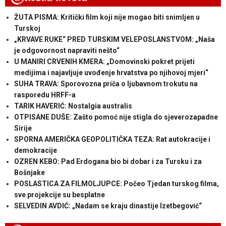
ŽUTA PISMA: Kritički film koji nije mogao biti snimljen u
Turskoj
„KRVAVE RUKE“ PRED TURSKIM VELEPOSLANSTVOM: „Naša
je odgovornost napraviti nešto“
U MANIRI CRVENIH KMERA: „Domovinski pokret prijeti
medijima i najavljuje uvođenje hrvatstva po njihovoj mjeri“
SUHA TRAVA: Sporovozna priča o ljubavnom trokutu na
rasporedu HRFF-a
TARIK HAVERIĆ: Nostalgia australis
OTPISANE DUŠE: Zašto pomoć nije stigla do sjeverozapadne
Sirije
SPORNA AMERIČKA GEOPOLITIČKA TEZA: Rat autokracije i
demokracije
OZREN KEBO: Pad Erdogana bio bi dobar i za Tursku i za
Bošnjake
POSLASTICA ZA FILMOLJUPCE: Počeo Tjedan turskog filma,
sve projekcije su besplatne
SELVEDIN AVDIĆ: „Nadam se kraju dinastije Izetbegović“