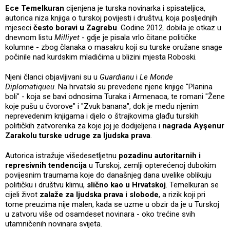
Ece Temelkuran
cijenjena je turska novinarka i spisateljica,
autorica niza knjiga o turskoj povijesti i društvu, koja posljednjih
mjeseci
često boravi u Zagrebu
. Godine 2012. dobila je otkaz u
dnevnom listu
Milliyet
- gdje je pisala vrlo čitane političke
kolumne - zbog članaka o masakru koji su turske oružane snage
počinile nad kurdskim mladićima u blizini mjesta Roboski.
Njeni članci objavljivani su u
Guardianu
i
Le Monde
Diplomatiqueu
. Na hrvatski su prevedene njene knjige "Planina
boli" - koja se bavi odnosima Turaka i Armenaca, te romani "Žene
koje pušu u čvorove" i "Zvuk banana", dok je među njenim
neprevedenim knjigama i djelo o štrajkovima glađu turskih
političkih zatvorenika za koje joj je dodijeljena i
nagrada Ayşenur
Zarakolu turske udruge za ljudska prava
.
Autorica istražuje višedesetljetnu
pozadinu autoritarnih i
represivnih tendencija
u Turskoj, zemlji opterećenoj dubokim
povijesnim traumama koje do današnjeg dana uvelike oblikuju
političku i društvu klimu,
slično kao u Hrvatskoj
. Temelkuran se
cijeli život
zalaže za ljudska prava i slobode
, a rizik koji pri
tome preuzima nije malen, kada se uzme u obzir da je u Turskoj
u zatvoru više od osamdeset novinara - oko trećine svih
utamničenih novinara svijeta.