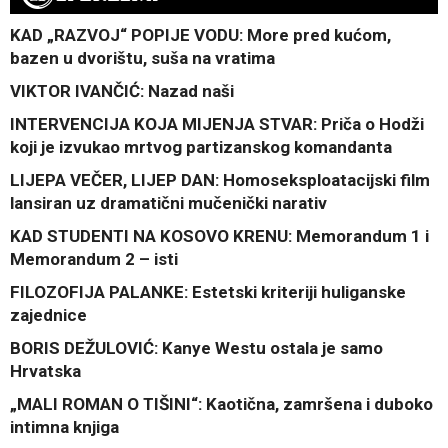
KAD „RAZVOJ“ POPIJE VODU: More pred kućom,
bazen u dvorištu, suša na vratima
VIKTOR IVANČIĆ: Nazad naši
INTERVENCIJA KOJA MIJENJA STVAR: Priča o Hodži
koji je izvukao mrtvog partizanskog komandanta
LIJEPA VEČER, LIJEP DAN: Homoseksploatacijski film
lansiran uz dramatični mučenički narativ
KAD STUDENTI NA KOSOVO KRENU: Memorandum 1 i
Memorandum 2 – isti
FILOZOFIJA PALANKE: Estetski kriteriji huliganske
zajednice
BORIS DEŽULOVIĆ: Kanye Westu ostala je samo
Hrvatska
„MALI ROMAN O TIŠINI“: Kaotična, zamršena i duboko
intimna knjiga