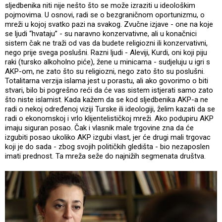
sljedbenika niti nije nešto što se može izraziti u ideološkim
pojmovima. U osnovi, radi se o bezgraničnom oportunizmu, o
mreži u kojoj svatko pazi na svakog. Zvučne izjave - one na koje
se ljudi “hvataju” - su naravno konzervativne, ali u konačnici
sistem čak ne traži od vas da budete religiozni ili konzervativni,
nego prije svega poslušni. Razni ljudi - Aleviji, Kurdi, oni koji piju
raki (tursko alkoholno piće), žene u minicama - sudjeluju u igri s
AKP-om, ne zato što su religiozni, nego zato što su poslušni.
Totalitarna verzija islama jest u porastu, ali ako govorimo o biti
stvari, bilo bi pogrešno reći da će vas sistem istjerati samo zato
što niste islamist. Kada kažem da se kod sljedbenika AKP-a ne
radi o nekoj određenoj viziji Turske ili ideologiji, želim kazati da se
radi o ekonomskoj i vrlo klijentelističkoj mreži. Ako podupiru AKP
imaju siguran posao. Čak i vlasnik male trgovine zna da će
izgubiti posao ukoliko AKP izgubi vlast, jer će drugi mali trgovac
koji je do sada - zbog svojih političkih gledišta - bio nezaposlen
imati prednost. Ta mreža seže do najnižih segmenata društva.