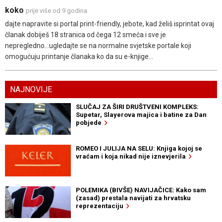
koko
prije više od 9 godina
dajte napravite si portal print-friendly, jebote, kad želiš isprintat ovaj
članak dobiješ 18 stranica od čega 12 smeća i sve je
nepregledno...ugledajte se na normalne svjetske portale koji
omogućuju printanje članaka ko da su e-knjige...
NAJNOVIJE
SLUČAJ ZA ŠIRI DRUŠTVENI KOMPLEKS:
Supetar, Slayerova majica i batine za Dan
pobjede
ROMEO I JULIJA NA SELU: Knjiga kojoj se
vraćam i koja nikad nije iznevjerila
POLEMIKA (BIVŠE) NAVIJAČICE: Kako sam
(zasad) prestala navijati za hrvatsku
reprezentaciju