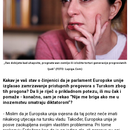
„Ovo dobijete kad uhapsite, prognate van zemlje ili izložite torturi generacije progresivnih
ljudi“ (FOTO: Lupiga.Com)
Kakav je vaš stav o činjenici da je parlament Europske unije
izglasao zamrzavanje pristupnih pregovora s Turskom zbog
tih progona? Da li je riječ o prikladnom potezu, ili mu čak i
pomaže - konačno, sam je rekao “Nije me briga ako me u
inozemstvu smatraju diktatorom”?
- Mislim da je Europska unija svjesna da taj potez neće imati
nikakvog utjecaja na tursku vladu. Također, Europska unija je
posve zaokupljena svojim vlastitim problemima. Pri tome