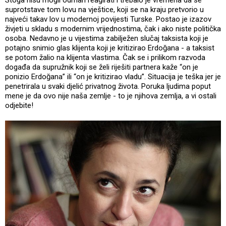
Stoga nisu mogli odmah reagirati i trebalo je vremena da se
suprotstave tom lovu na vještice, koji se na kraju pretvorio u
najveći takav lov u modernoj povijesti Turske. Postao je izazov
živjeti u skladu s modernim vrijednostima, čak i ako niste politička
osoba. Nedavno je u vijestima zabilježen slučaj taksista koji je
potajno snimio glas klijenta koji je kritizirao Erdoğana - a taksist
se potom žalio na klijenta vlastima. Čak se i prilikom razvoda
događa da supružnik koji se želi riješiti partnera kaže “on je
ponizio Erdoğana” ili “on je kritizirao vladu”. Situacija je teška jer je
penetrirala u svaki djelić privatnog života. Poruka ljudima poput
mene je da ovo nije naša zemlje - to je njihova zemlja, a vi ostali
odjebite!