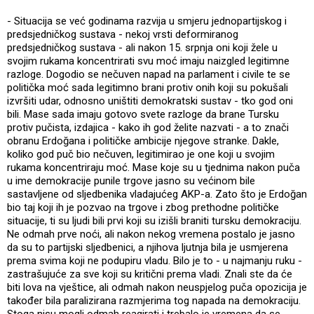
- Situacija se već godinama razvija u smjeru jednopartijskog i
predsjedničkog sustava - nekoj vrsti deformiranog
predsjedničkog sustava - ali nakon 15. srpnja oni koji žele u
svojim rukama koncentrirati svu moć imaju naizgled legitimne
razloge. Dogodio se nečuven napad na parlament i civile te se
politička moć sada legitimno brani protiv onih koji su pokušali
izvršiti udar, odnosno uništiti demokratski sustav - tko god oni
bili. Mase sada imaju gotovo svete razloge da brane Tursku
protiv pučista, izdajica - kako ih god želite nazvati - a to znači
obranu Erdoğana i političke ambicije njegove stranke. Dakle,
koliko god puč bio nečuven, legitimirao je one koji u svojim
rukama koncentriraju moć. Mase koje su u tjednima nakon puča
u ime demokracije punile trgove jasno su većinom bile
sastavljene od sljedbenika vladajućeg AKP-a. Zato što je Erdoğan
bio taj koji ih je pozvao na trgove i zbog prethodne političke
situacije, ti su ljudi bili prvi koji su izišli braniti tursku demokraciju.
Ne odmah prve noći, ali nakon nekog vremena postalo je jasno
da su to partijski sljedbenici, a njihova ljutnja bila je usmjerena
prema svima koji ne podupiru vladu. Bilo je to - u najmanju ruku -
zastrašujuće za sve koji su kritični prema vladi. Znali ste da će
biti lova na vještice, ali odmah nakon neuspjelog puča opozicija je
također bila paralizirana razmjerima tog napada na demokraciju.