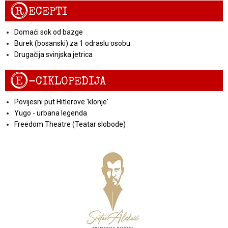
R
ECEPTI
Domaći sok od bazge
Burek (bosanski) za 1 odraslu osobu
Drugačija svinjska jetrica
E
-CIKLOPEDIJA
Povijesni put Hitlerove 'klonje'
Yugo - urbana legenda
Freedom Theatre (Teatar slobode)