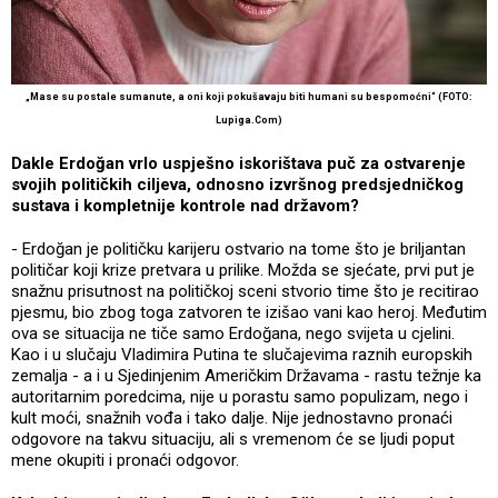
„Mase su postale sumanute, a oni koji pokušavaju biti humani su bespomoćni“ (FOTO:
Lupiga.Com)
Dakle Erdoğan vrlo uspješno iskorištava puč za ostvarenje
svojih političkih ciljeva, odnosno izvršnog predsjedničkog
sustava i kompletnije kontrole nad državom?
- Erdoğan je političku karijeru ostvario na tome što je briljantan
političar koji krize pretvara u prilike. Možda se sjećate, prvi put je
snažnu prisutnost na političkoj sceni stvorio time što je recitirao
pjesmu, bio zbog toga zatvoren te izišao vani kao heroj. Međutim
ova se situacija ne tiče samo Erdoğana, nego svijeta u cjelini.
Kao i u slučaju Vladimira Putina te slučajevima raznih europskih
zemalja - a i u Sjedinjenim Američkim Državama - rastu težnje ka
autoritarnim poredcima, nije u porastu samo populizam, nego i
kult moći, snažnih vođa i tako dalje. Nije jednostavno pronaći
odgovore na takvu situaciju, ali s vremenom će se ljudi poput
mene okupiti i pronaći odgovor.