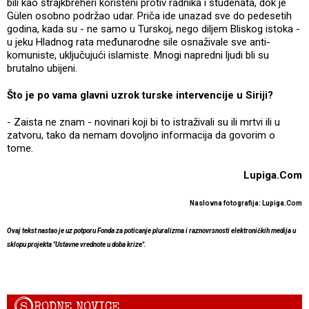
bili kao štrajkbreheri korišteni protiv radnika i studenata, dok je
Gülen osobno podržao udar. Priča ide unazad sve do pedesetih
godina, kada su - ne samo u Turskoj, nego diljem Bliskog istoka -
u jeku Hladnog rata međunarodne sile osnaživale sve anti-
komuniste, uključujući islamiste. Mnogi napredni ljudi bli su
brutalno ubijeni.
Što je po vama glavni uzrok turske intervencije u Siriji?
- Zaista ne znam - novinari koji bi to istraživali su ili mrtvi ili u
zatvoru, tako da nemam dovoljno informacija da govorim o
tome.
Lupiga.Com
Naslovna fotografija: Lupiga.Com
Ovaj tekst nastao je uz potporu Fonda za poticanje pluralizma i raznovrsnosti elektroničkih medija u
sklopu projekta "Ustavne vrednote u doba krize".
S
RODNE NOVICE