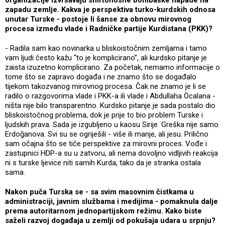
organizacije izvršavaju smrtonosne bombaške napade na
zapadu zemlje. Kakva je perspektiva turko-kurdskih odnosa
unutar Turske - postoje li šanse za obnovu mirovnog
procesa između vlade i Radničke partije Kurdistana (PKK)?
- Radila sam kao novinarka u bliskoistočnim zemljama i tamo
vam ljudi često kažu “to je komplicirano”, ali kurdsko pitanje je
zaista izuzetno komplicirano. Za početak, nemamo informacije o
tome što se zapravo događa i ne znamo što se događalo
tijekom takozvanog mirovnog procesa. Čak ne znamo je li se
radilo o razgovorima vlade i PKK-a ili vlade i Abdullaha Öcalana -
ništa nije bilo transparentno. Kurdsko pitanje je sada postalo dio
bliskoistočnog problema, dok je prije to bio problem Turske i
ljudskih prava. Sada je izgubljeno u kaosu Sirije. Greška nije samo
Erdoğanova. Svi su se ogriješili - više ili manje, ali jesu. Prilično
sam očajna što se tiče perspektive za mirovni proces. Vođe i
zastupnici HDP-a su u zatvoru, ali nema dovoljno vidljivih reakcija
ni s turske ljevice niti samih Kurda, tako da je stranka ostala
sama.
Nakon puča Turska se - sa svim masovnim čistkama u
administraciji, javnim službama i medijima - pomaknula dalje
prema autoritarnom jednopartijskom režimu. Kako biste
saželi razvoj događaja u zemlji od pokušaja udara u srpnju?