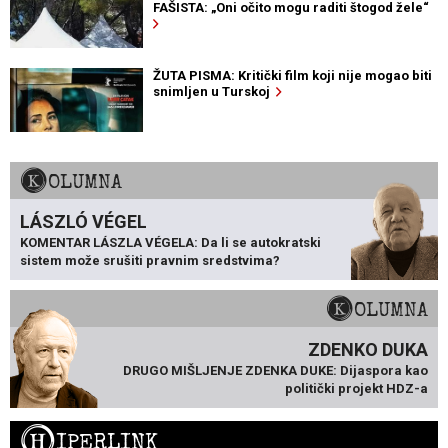
FAŠISTA: „Oni očito mogu raditi štogod žele“
ŽUTA PISMA: Kritički film koji nije mogao biti
snimljen u Turskoj
KOLUMNA
LÁSZLÓ VÉGEL
KOMENTAR LÁSZLA VÉGELA: Da li se autokratski
sistem može srušiti pravnim sredstvima?
KOLUMNA
ZDENKO DUKA
DRUGO MIŠLJENJE ZDENKA DUKE: Dijaspora kao
politički projekt HDZ-a
H
IPERLINK