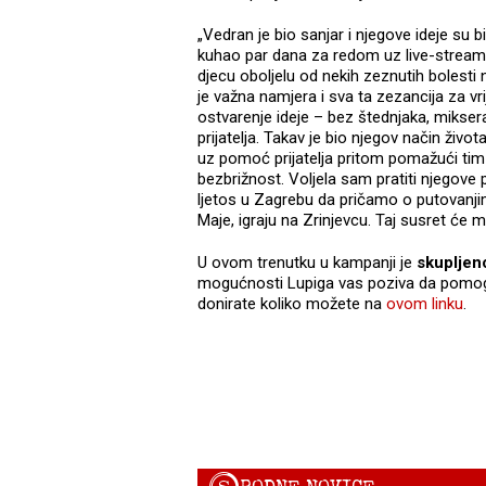
„Vedran je bio sanjar i njegove ideje su 
kuhao par dana za redom uz live-stream t
djecu oboljelu od nekih zeznutih bolesti 
je važna namjera i sva ta zezancija za v
ostvarenje ideje – bez štednjaka, miksera
prijatelja. Takav je bio njegov način ži
uz pomoć prijatelja pritom pomažući tim 
bezbrižnost. Voljela sam pratiti njegove
ljetos u Zagrebu da pričamo o putovanji
Maje, igraju na Zrinjevcu. Taj susret će m
U ovom trenutku u kampanji je
skupljen
mogućnosti Lupiga vas poziva da pomogne
donirate koliko možete na
ovom linku
.