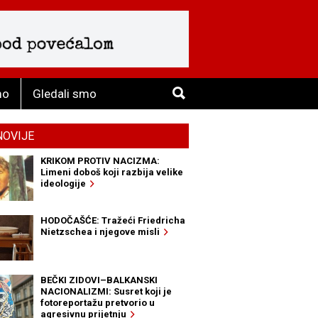
mo
Gledali smo
NOVIJE
KRIKOM PROTIV NACIZMA:
Limeni doboš koji razbija velike
ideologije
HODOČAŠĆE: Tražeći Friedricha
Nietzschea i njegove misli
BEČKI ZIDOVI–BALKANSKI
NACIONALIZMI: Susret koji je
fotoreportažu pretvorio u
agresivnu prijetnju