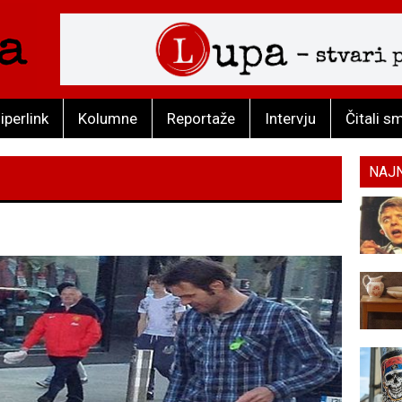
iperlink
Kolumne
Reportaže
Intervju
Čitali s
NAJ