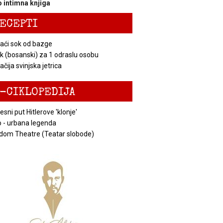
 intimna knjiga
ECEPTI
ći sok od bazge
k (bosanski) za 1 odraslu osobu
čija svinjska jetrica
-CIKLOPEDIJA
esni put Hitlerove 'klonje'
 - urbana legenda
dom Theatre (Teatar slobode)