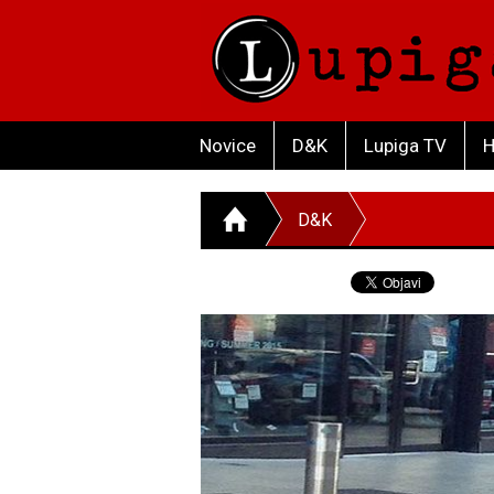
Novice
D&K
Lupiga TV
H
D&K