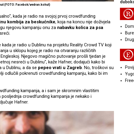
duboko
hut (FOTO: Facebok/vedran.kohut)
R
ualno“, kada je radio na svojoj prvoj crowdfunding
inu kombija za beskućnike
, koja na koncu nije doživjela
Doma
rugu njegovu kampanju onu za
nabavku kolica za psa
sreći.
Bure
Druga
kada je radio u Dublinu na projektu Reality Crowd TV koji
nja u sklopu kojeg je radio na otvaranju različitih
E
 Engleskoj. Njegovo magično putovanje prošli tjedan je
etnoj nesreći u Dublinu“, kaže Hafner, dodajući kako bi
a u Dublinu, a da se
pepeo vrati u Zagreb
. No, troškovi su
Povij
telji odlučili pokrenuti crowdfunding kampanju, kako bi im
Yugo
Free
rowdfunding kampanja, a i sam je skromnim vlastitim
 posljednja crowdfunding kampanja je nekako i
ljučuje Hafner.