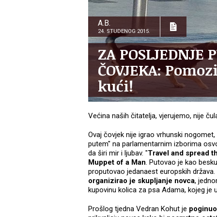
A.B.
24. STUDENOG 2015.
ZA POSLJEDNJE 
ČOVJEKA: Pomozi
kući!
Većina naših čitatelja, vjerujemo, nije ču
Ovaj čovjek nije igrao vrhunski nogomet, n
putem" na parlamentarnim izborima osvoj
da širi mir i ljubav. "
Travel and spread 
Muppet of a Man
. Putovao je kao besku
proputovao jedanaest europskih država. S
organizirao je skupljanje novca
, jedn
kupovinu kolica za psa Adama, kojeg je 
Prošlog tjedna Vedran Kohut je
poginuo