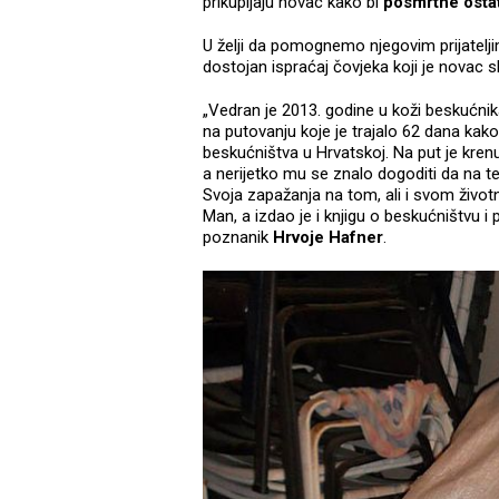
prikupljaju novac kako bi
posmrtne ostat
U želji da pomognemo njegovim prijatelji
dostojan ispraćaj čovjeka koji je novac s
„Vedran je 2013. godine u koži beskućni
na putovanju koje je trajalo 62 dana kako 
beskućništva u Hrvatskoj. Na put je kre
a nerijetko mu se znalo dogoditi da na
Svoja zapažanja na tom, ali i svom život
Man, a izdao je i knjigu o beskućništvu
poznanik
Hrvoje Hafner
.