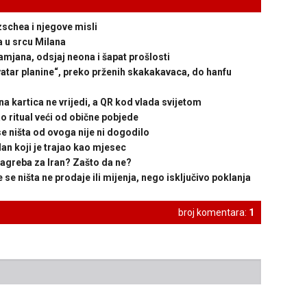
schea i njegove misli
 u srcu Milana
mjana, odsjaj neona i šapat prošlosti
ar planine“, preko prženih skakakavaca, do hanfu
artica ne vrijedi, a QR kod vlada svijetom
 ritual veći od obične pobjede
išta od ovoga nije ni dogodilo
n koji je trajao kao mjesec
agreba za Iran? Zašto da ne?
 ništa ne prodaje ili mijenja, nego isključivo poklanja
broj komentara:
1