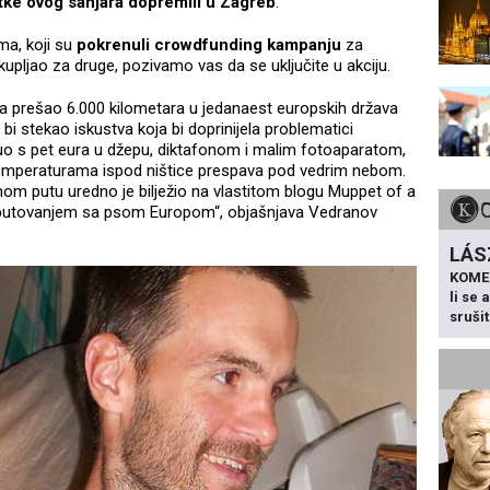
ke ovog sanjara dopremili u Zagreb
.
ma, koji su
pokrenuli crowdfunding kampanju
za
kupljao za druge, pozivamo vas da se uključite u akciju.
ka prešao 6.000 kilometara u jedanaest europskih država
bi stekao iskustva koja bi doprinijela problematici
nuo s pet eura u džepu, diktafonom i malim fotoaparatom,
 temperaturama ispod ništice prespava pod vedrim nebom.
nom putu uredno je bilježio na vlastitom blogu Muppet of a
 i putovanjem sa psom Europom“, objašnjava Vedranov
LÁS
KOME
li se
sruši