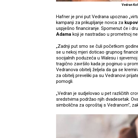
Vedran Ko
Hafner je prvi put Vedrana upoznao „virt
kampanji za prikupljanje novca za
kupov
uspješno financiranje. Spomenut će i d
Adama
koji je nastradao u prometnoj ne
„Zadnji put smo se čuli početkom godine 
se u nekoj mjeri doticao grupnog financira
socijalnih poduzeća u Walesu i sjevernoj
tragično završilo kada je poginuo u prom
Vedranova obitelj željela da ga se kremir
za obitelj preveliki pa su Vedranovi prija
pomogli.
„Vedran je sudjelovao u pet različitih c
sredstvima podržao njih dvadesetak. Ova
simbolična za oproštaj s Vedranom“, zak