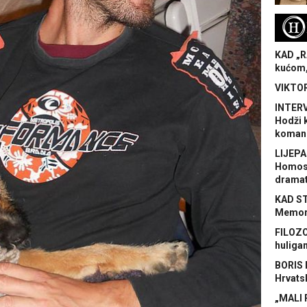
H
KAD „R
kućom,
VIKTOR
INTERV
Hodži 
koman
LIJEPA
Homose
dramat
KAD S
Memora
FILOZO
huliga
BORIS 
Hrvats
„MALI 