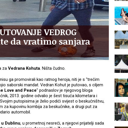
PUTOVANJE VEDROG
te da vratimo sanjara
la za
Vedrana Kohuta
. Ništa čudno.
isu ga promovirali kao ratnog heroja, niti je s "trećim
io saborski mandat. Vedran Kohut je putovao, s ciljem
the Love and Peace
" podnaslov je njegovog bloga
ćnik, 2013. godine odvalio je šest tisuća kilometara i
vojim putopisima je želio podići svijest o beskućništvu,
om za kupovinu kombija za beskućnike, a drugi put za
udario automobil.
 u Dublinu
, u prometnoj nesreći, a njegovi prijatelji sada