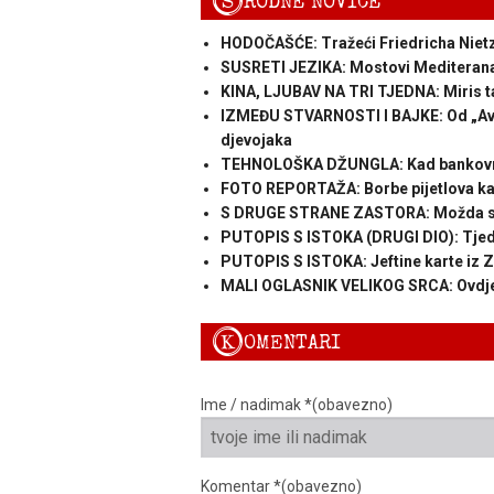
S
RODNE NOVICE
HODOČAŠĆE: Tražeći Friedricha Nietz
SUSRETI JEZIKA: Mostovi Mediterana
KINA, LJUBAV NA TRI TJEDNA: Miris ta
IZMEĐU STVARNOSTI I BAJKE: Od „Avat
djevojaka
TEHNOLOŠKA DŽUNGLA: Kad bankovna k
FOTO REPORTAŽA: Borbe pijetlova kao
S DRUGE STRANE ZASTORA: Možda se n
PUTOPIS S ISTOKA (DRUGI DIO): Tjeda
PUTOPIS S ISTOKA: Jeftine karte iz Z
MALI OGLASNIK VELIKOG SRCA: Ovdje se
K
OMENTARI
Ime / nadimak *(obavezno)
Komentar *(obavezno)