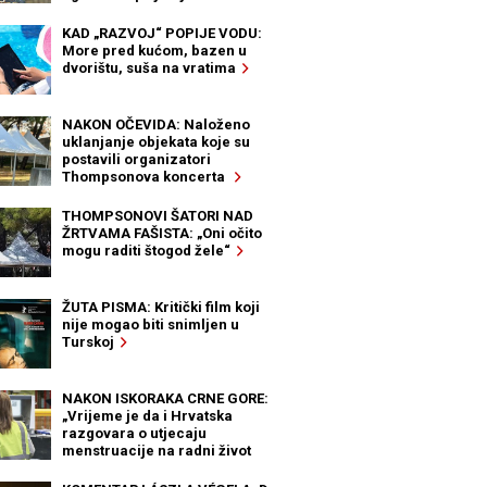
KAD „RAZVOJ“ POPIJE VODU:
More pred kućom, bazen u
dvorištu, suša na vratima
NAKON OČEVIDA: Naloženo
uklanjanje objekata koje su
postavili organizatori
Thompsonova koncerta
THOMPSONOVI ŠATORI NAD
ŽRTVAMA FAŠISTA: „Oni očito
mogu raditi štogod žele“
ŽUTA PISMA: Kritički film koji
nije mogao biti snimljen u
Turskoj
NAKON ISKORAKA CRNE GORE:
„Vrijeme je da i Hrvatska
razgovara o utjecaju
menstruacije na radni život
žena“