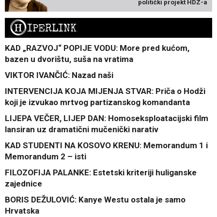
politički projekt HDZ-a
H
IPERLINK
KAD „RAZVOJ“ POPIJE VODU: More pred kućom,
bazen u dvorištu, suša na vratima
VIKTOR IVANČIĆ: Nazad naši
INTERVENCIJA KOJA MIJENJA STVAR: Priča o Hodži
koji je izvukao mrtvog partizanskog komandanta
LIJEPA VEČER, LIJEP DAN: Homoseksploatacijski film
lansiran uz dramatični mučenički narativ
KAD STUDENTI NA KOSOVO KRENU: Memorandum 1 i
Memorandum 2 – isti
FILOZOFIJA PALANKE: Estetski kriteriji huliganske
zajednice
BORIS DEŽULOVIĆ: Kanye Westu ostala je samo
Hrvatska