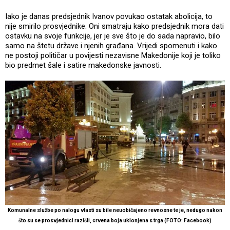
Iako je danas predsjednik Ivanov povukao ostatak abolicija, to
nije smirilo prosvjednike. Oni smatraju kako predsjednik mora dati
ostavku na svoje funkcije, jer je sve što je do sada napravio, bilo
samo na štetu države i njenih građana. Vrijedi spomenuti i kako
ne postoji političar u povijesti nezavisne Makedonije koji je toliko
bio predmet šale i satire makedonske javnosti.
Komunalne službe po nalogu vlasti su bile neuobičajeno revnosne te je, nedugo nakon
što su se prosvjednici razišli, crvena boja uklonjena s trga (FOTO: Facebook)