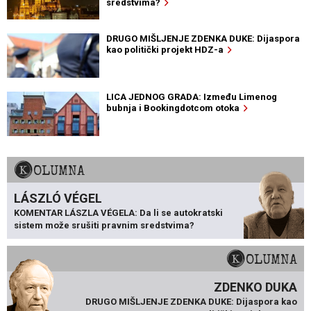
sredstvima?
DRUGO MIŠLJENJE ZDENKA DUKE: Dijaspora
kao politički projekt HDZ-a
LICA JEDNOG GRADA: Između Limenog
bubnja i Bookingdotcom otoka
KOLUMNA
LÁSZLÓ VÉGEL
KOMENTAR LÁSZLA VÉGELA: Da li se autokratski
sistem može srušiti pravnim sredstvima?
KOLUMNA
ZDENKO DUKA
DRUGO MIŠLJENJE ZDENKA DUKE: Dijaspora kao