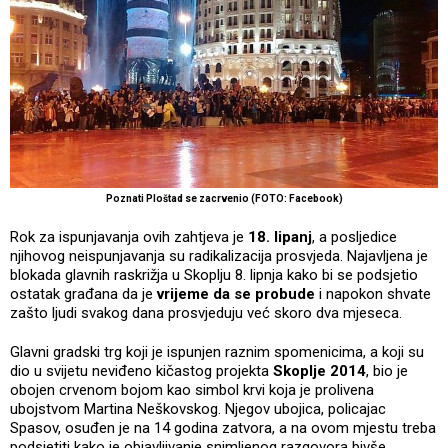
Poznati Ploštad se zacrvenio (FOTO: Facebook)
Rok za ispunjavanja ovih zahtjeva je
18. lipanj
, a posljedice
njihovog neispunjavanja su radikalizacija prosvjeda. Najavljena je
blokada glavnih raskrižja u Skoplju 8. lipnja kako bi se podsjetio
ostatak građana da je
vrijeme da se probude
i napokon shvate
zašto ljudi svakog dana prosvjeduju već skoro dva mjeseca.
Glavni gradski trg koji je ispunjen raznim spomenicima, a koji su
dio u svijetu neviđeno kičastog projekta
Skoplje 2014
, bio je
obojen crvenom bojom kao simbol krvi koja je prolivena
ubojstvom Martina Neškovskog. Njegov ubojica, policajac
Spasov, osuđen je na 14 godina zatvora, a na ovom mjestu treba
podsjetiti kako je objavljivanje snimljenog razgovora bivše