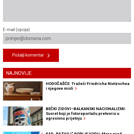
E-mail (opcija)
Pošalji komentar
NAJNOVIJE
HODOČAŠĆE: Tražeći Friedricha Nietzschea
i njegove misli
BEČKI ZIDOVI–BALKANSKI NACIONALIZMI:
Susret koji je fotoreportažu pretvorio u
agresivnu prijetnju
KAD „RAZVOJ“ POPIJE VODU: More pred