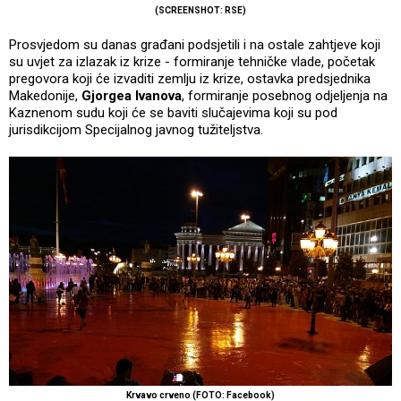
(SCREENSHOT: RSE)
Prosvjedom su danas građani podsjetili i na ostale zahtjeve koji
su uvjet za izlazak iz krize - formiranje tehničke vlade, početak
pregovora koji će izvaditi zemlju iz krize, ostavka predsjednika
Makedonije,
Gjorgea Ivanova
, formiranje posebnog odjeljenja na
Kaznenom sudu koji će se baviti slučajevima koji su pod
jurisdikcijom Specijalnog javnog tužiteljstva.
Krvavo crveno (FOTO: Facebook)