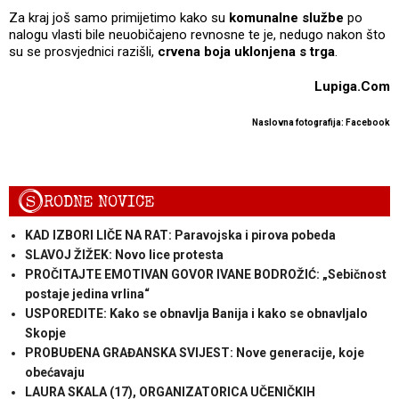
Za kraj još samo primijetimo kako su
komunalne službe
po
nalogu vlasti bile neuobičajeno revnosne te je, nedugo nakon što
su se prosvjednici razišli,
crvena boja uklonjena s trga
.
Lupiga.Com
Naslovna fotografija: Facebook
S
RODNE NOVICE
KAD IZBORI LIČE NA RAT: Paravojska i pirova pobeda
SLAVOJ ŽIŽEK: Novo lice protesta
PROČITAJTE EMOTIVAN GOVOR IVANE BODROŽIĆ: „Sebičnost
postaje jedina vrlina“
USPOREDITE: Kako se obnavlja Banija i kako se obnavljalo
Skopje
PROBUĐENA GRAĐANSKA SVIJEST: Nove generacije, koje
obećavaju
LAURA SKALA (17), ORGANIZATORICA UČENIČKIH