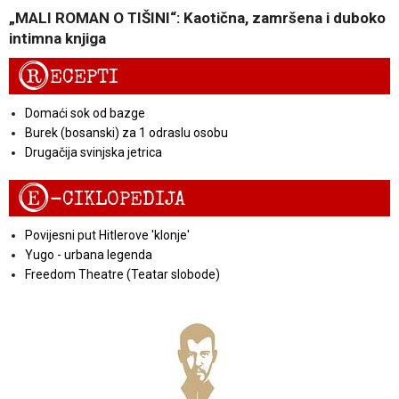
„MALI ROMAN O TIŠINI“: Kaotična, zamršena i duboko
intimna knjiga
R
ECEPTI
Domaći sok od bazge
Burek (bosanski) za 1 odraslu osobu
Drugačija svinjska jetrica
E
-CIKLOPEDIJA
Povijesni put Hitlerove 'klonje'
Yugo - urbana legenda
Freedom Theatre (Teatar slobode)