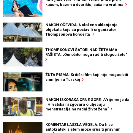
kućom, bazen u dvorištu, suša na vratima
NAKON OČEVIDA: Naloženo uklanjanje
objekata koje su postavili organizatori
Thompsonova koncerta
THOMPSONOVI ŠATORI NAD ŽRTVAMA
FAŠISTA: „Oni očito mogu raditi štogod žele“
ŽUTA PISMA: Kritički film koji nije mogao biti
snimljen u Turskoj
NAKON ISKORAKA CRNE GORE: „Vrijeme je da
i Hrvatska razgovara o utjecaju
menstruacije na radni život žena“
KOMENTAR LÁSZLA VÉGELA: Da li se
autokratski sistem može srušiti pravnim