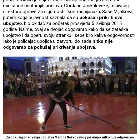
ministrice unutarnjih poslova, Gordane Jankulovske, te bivšeg
direktora Uprave za sigurnosti i kontrašpijunažu, Saše Mijalkova,
putem koga je javnost saznala da su
pokušali prikriti ovo
ubojstvo
, bio okidač za početak prosvjeda 5. svibnja 2015.
godine. Naime, ovaj se dvojac dogovarao kako da se zataška
ubojstvo i da operu svoju stranku i sebe bilo kakve odgovornosti.
Iako je policajac ubojica u zatvoru, do sada
nitko nije
odgovarao za pokušaj prikrivanja ubojstva
.
Za pokušaj prikrivanja ubojstva Martina Neškovskog još uvijek nitko nije odgovarao