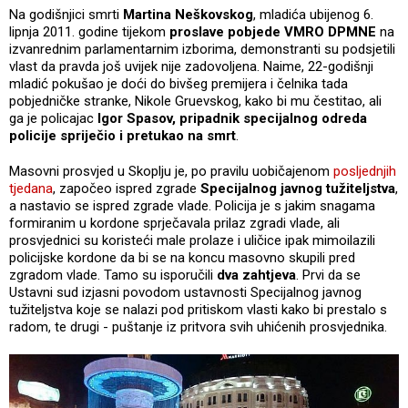
Na godišnjici smrti
Martina Neškovskog
, mladića ubijenog 6.
lipnja 2011. godine tijekom
proslave pobjede VMRO DPMNE
na
izvanrednim parlamentarnim izborima, demonstranti su podsjetili
vlast da pravda još uvijek nije zadovoljena. Naime, 22-godišnji
mladić pokušao je doći do bivšeg premijera i čelnika tada
pobjedničke stranke, Nikole Gruevskog, kako bi mu čestitao, ali
ga je policajac
Igor Spasov, pripadnik specijalnog odreda
policije spriječio i pretukao na smrt
.
Masovni prosvjed u Skoplju je, po pravilu uobičajenom
posljednjih
tjedana
, započeo ispred zgrade
Specijalnog javnog tužiteljstva
,
a nastavio se ispred zgrade vlade. Policija je s jakim snagama
formiranim u kordone sprječavala prilaz zgradi vlade, ali
prosvjednici su koristeći male prolaze i uličice ipak mimoilazili
policijske kordone da bi se na koncu masovno skupili pred
zgradom vlade. Tamo su isporučili
dva zahtjeva
. Prvi da se
Ustavni sud izjasni povodom ustavnosti Specijalnog javnog
tužiteljstva koje se nalazi pod pritiskom vlasti kako bi prestalo s
radom, te drugi - puštanje iz pritvora svih uhićenih prosvjednika.