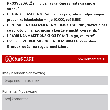
PROSVJEDA: „Želimo da nas svi čuju i shvate da smo u
strahu“
HLADNO I EGZAKTNO: Računalo se poigralo s pretjerivanjem
protivnika Istanbulske – nije 70.000, već 5.053
GENERACIJA KOJA MIJENJA MEDIJSKU SCENU: „Nazivalo nas
se sorošoidima i izdajicama koji žele uništiti ovu zemlju“
HRABRI NAŠ MAKEDONSKI KOLEGA: "Lupigo, volim te!"
UVJERLJIVI TRIJUMF SOCIJALDEMOKRATA: Zaev slavi,
Gruevski se žali na regularnost izbora
K
OMENTARI
broj komentara:
0
Ime / nadimak *(obavezno)
Komentar *(obavezno)