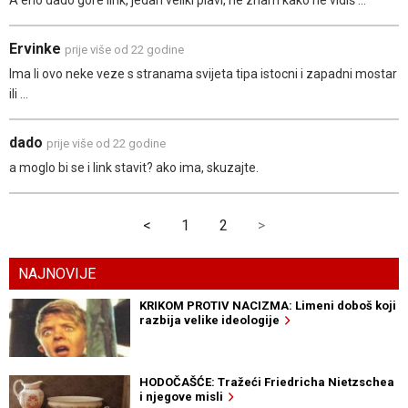
A eno dado gore link, jedan veliki plavi, ne znam kako ne vidiš ...
Ervinke
prije više od 22 godine
Ima li ovo neke veze s stranama svijeta tipa istocni i zapadni mostar
ili ...
dado
prije više od 22 godine
a moglo bi se i link stavit? ako ima, skuzajte.
<
1
2
>
NAJNOVIJE
KRIKOM PROTIV NACIZMA: Limeni doboš koji
razbija velike ideologije
HODOČAŠĆE: Tražeći Friedricha Nietzschea
i njegove misli