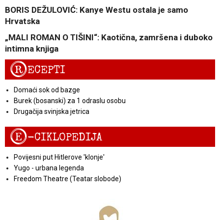
BORIS DEŽULOVIĆ: Kanye Westu ostala je samo
Hrvatska
„MALI ROMAN O TIŠINI“: Kaotična, zamršena i duboko
intimna knjiga
R
ECEPTI
Domaći sok od bazge
Burek (bosanski) za 1 odraslu osobu
Drugačija svinjska jetrica
E
-CIKLOPEDIJA
Povijesni put Hitlerove 'klonje'
Yugo - urbana legenda
Freedom Theatre (Teatar slobode)