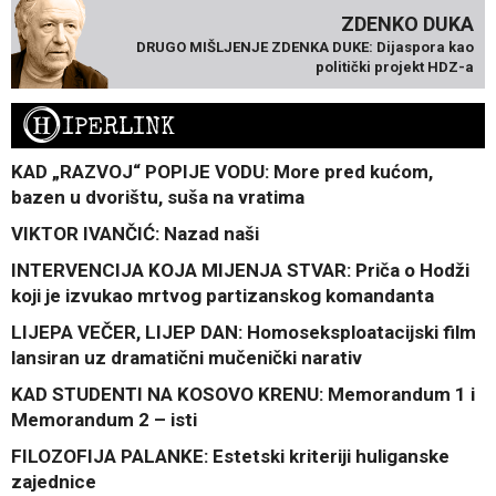
ZDENKO DUKA
DRUGO MIŠLJENJE ZDENKA DUKE: Dijaspora kao
politički projekt HDZ-a
H
IPERLINK
KAD „RAZVOJ“ POPIJE VODU: More pred kućom,
bazen u dvorištu, suša na vratima
VIKTOR IVANČIĆ: Nazad naši
INTERVENCIJA KOJA MIJENJA STVAR: Priča o Hodži
koji je izvukao mrtvog partizanskog komandanta
LIJEPA VEČER, LIJEP DAN: Homoseksploatacijski film
lansiran uz dramatični mučenički narativ
KAD STUDENTI NA KOSOVO KRENU: Memorandum 1 i
Memorandum 2 – isti
FILOZOFIJA PALANKE: Estetski kriteriji huliganske
zajednice