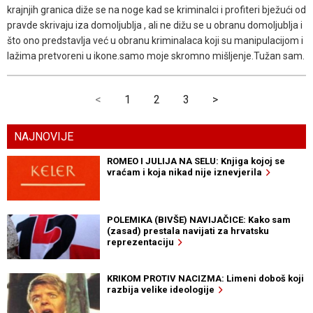
krajnjih granica diže se na noge kad se kriminalci i profiteri bježući od
pravde skrivaju iza domoljublja , ali ne dižu se u obranu domoljublja i
što ono predstavlja već u obranu kriminalaca koji su manipulacijom i
lažima pretvoreni u ikone.samo moje skromno mišljenje.Tužan sam.
<
1
2
3
>
NAJNOVIJE
ROMEO I JULIJA NA SELU: Knjiga kojoj se
vraćam i koja nikad nije iznevjerila
POLEMIKA (BIVŠE) NAVIJAČICE: Kako sam
(zasad) prestala navijati za hrvatsku
reprezentaciju
KRIKOM PROTIV NACIZMA: Limeni doboš koji
razbija velike ideologije