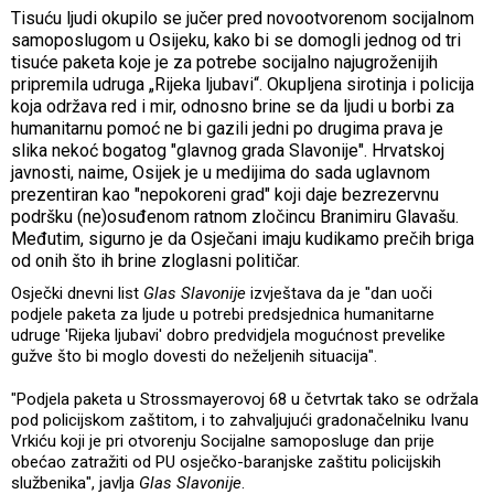
Tisuću ljudi okupilo se jučer pred novootvorenom socijalnom
samoposlugom u Osijeku, kako bi se domogli jednog od tri
tisuće paketa koje je za potrebe socijalno najugroženijih
pripremila udruga „Rijeka ljubavi“. Okupljena sirotinja i policija
koja održava red i mir, odnosno brine se da ljudi u borbi za
humanitarnu pomoć ne bi gazili jedni po drugima prava je
slika nekoć bogatog "glavnog grada Slavonije". Hrvatskoj
javnosti, naime, Osijek je u medijima do sada uglavnom
prezentiran kao "nepokoreni grad" koji daje bezrezervnu
podršku (ne)osuđenom ratnom zločincu Branimiru Glavašu.
Međutim, sigurno je da Osječani imaju kudikamo prečih briga
od onih što ih brine zloglasni političar.
Osječki dnevni list
Glas Slavonije
izvještava da je "dan uoči
podjele paketa za ljude u potrebi predsjednica humanitarne
udruge 'Rijeka ljubavi' dobro predvidjela mogućnost prevelike
gužve što bi moglo dovesti do neželjenih situacija".
"Podjela paketa u Strossmayerovoj 68 u četvrtak tako se održala
pod policijskom zaštitom, i to zahvaljujući gradonačelniku Ivanu
Vrkiću koji je pri otvorenju Socijalne samoposluge dan prije
obećao zatražiti od PU osječko-baranjske zaštitu policijskih
službenika", javlja
Glas Slavonije
.