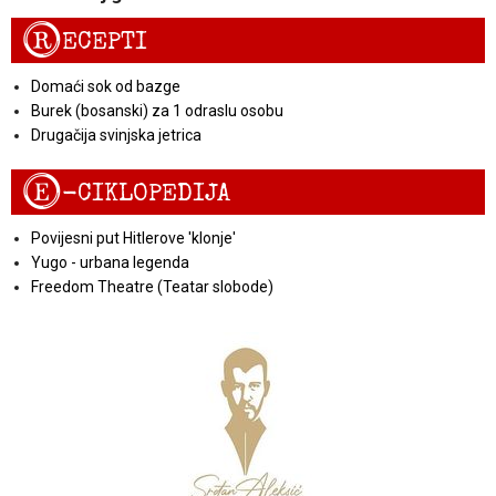
R
ECEPTI
Domaći sok od bazge
Burek (bosanski) za 1 odraslu osobu
Drugačija svinjska jetrica
E
-CIKLOPEDIJA
Povijesni put Hitlerove 'klonje'
Yugo - urbana legenda
Freedom Theatre (Teatar slobode)