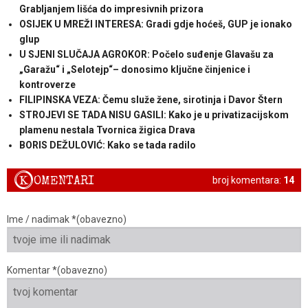
Grabljanjem lišća do impresivnih prizora
OSIJEK U MREŽI INTERESA: Gradi gdje hoćeš, GUP je ionako
glup
U SJENI SLUČAJA AGROKOR: Počelo suđenje Glavašu za
„Garažu“ i „Selotejp“– donosimo ključne činjenice i
kontroverze
FILIPINSKA VEZA: Čemu služe žene, sirotinja i Davor Štern
STROJEVI SE TADA NISU GASILI: Kako je u privatizacijskom
plamenu nestala Tvornica žigica Drava
BORIS DEŽULOVIĆ: Kako se tada radilo
K
OMENTARI
broj komentara:
14
Ime / nadimak *(obavezno)
Komentar *(obavezno)