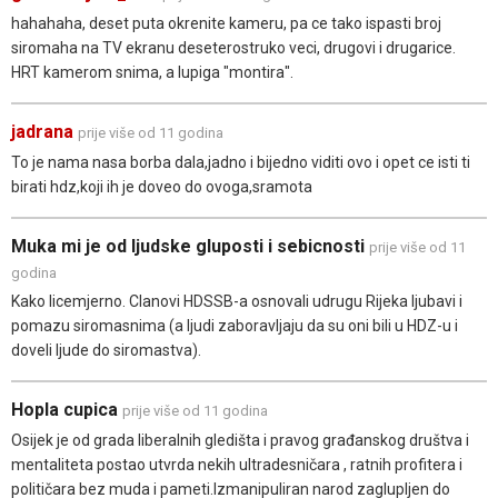
hahahaha, deset puta okrenite kameru, pa ce tako ispasti broj
siromaha na TV ekranu deseterostruko veci, drugovi i drugarice.
HRT kamerom snima, a lupiga "montira".
jadrana
prije više od 11 godina
To je nama nasa borba dala,jadno i bijedno viditi ovo i opet ce isti ti
birati hdz,koji ih je doveo do ovoga,sramota
Muka mi je od ljudske gluposti i sebicnosti
prije više od 11
godina
Kako licemjerno. Clanovi HDSSB-a osnovali udrugu Rijeka ljubavi i
pomazu siromasnima (a ljudi zaboravljaju da su oni bili u HDZ-u i
doveli ljude do siromastva).
Hopla cupica
prije više od 11 godina
Osijek je od grada liberalnih gledišta i pravog građanskog društva i
mentaliteta postao utvrda nekih ultradesničara , ratnih profitera i
političara bez muda i pameti.Izmanipuliran narod zaglupljen do