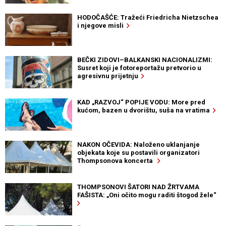
HODOČAŠĆE: Tražeći Friedricha Nietzschea
i njegove misli
BEČKI ZIDOVI–BALKANSKI NACIONALIZMI:
Susret koji je fotoreportažu pretvorio u
agresivnu prijetnju
KAD „RAZVOJ“ POPIJE VODU: More pred
kućom, bazen u dvorištu, suša na vratima
NAKON OČEVIDA: Naloženo uklanjanje
objekata koje su postavili organizatori
Thompsonova koncerta
THOMPSONOVI ŠATORI NAD ŽRTVAMA
FAŠISTA: „Oni očito mogu raditi štogod žele“