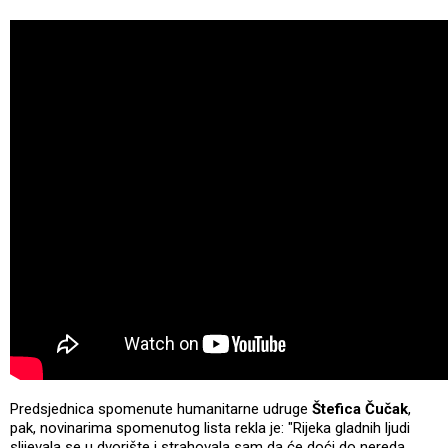
Predsjednica spomenute humanitarne udruge
Štefica Čučak
,
pak, novinarima spomenutog lista rekla je: "Rijeka gladnih ljudi
slijevala se u dvorište i strahovala sam da će doći do nereda.