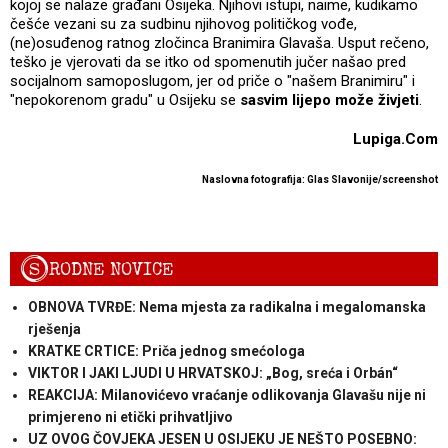
kojoj se nalaze građani Osijeka. Njihovi istupi, naime, kudikamo
češće vezani su za sudbinu njihovog političkog vođe,
(ne)osuđenog ratnog zločinca Branimira Glavaša. Usput rečeno,
teško je vjerovati da se itko od spomenutih jučer našao pred
socijalnom samoposlugom, jer od priče o "našem Branimiru" i
"nepokorenom gradu" u Osijeku se
sasvim lijepo može živjeti
.
Lupiga.Com
Naslovna fotografija: Glas Slavonije/
screenshot
S
RODNE NOVICE
OBNOVA TVRĐE: Nema mjesta za radikalna i megalomanska
rješenja
KRATKE CRTICE: Priča jednog smećologa
VIKTOR I JAKI LJUDI U HRVATSKOJ: „Bog, sreća i Orbán“
REAKCIJA: Milanovićevo vraćanje odlikovanja Glavašu nije ni
primjereno ni etički prihvatljivo
UZ OVOG ČOVJEKA JESEN U OSIJEKU JE NEŠTO POSEBNO: