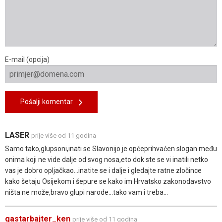
E-mail (opcija)
Pošalji komentar
LASER
prije više od 11 godina
Samo tako,glupsoni,inati se Slavonijo je općeprihvaćen slogan među
onima koji ne vide dalje od svog nosa,eto dok ste se vi inatili netko
vas je dobro opljačkao...inatite se i dalje i gledajte ratne zločince
kako šetaju Osijekom i šepure se kako im Hrvatsko zakonodavstvo
ništa ne može,bravo glupi narode...tako vam i treba...
gastarbajter_ken
prije više od 11 godina