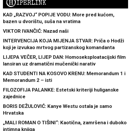
H
IPERLINK
KAD „RAZVOJ“ POPIJE VODU: More pred kućom,
bazen u dvorištu, suša na vratima
VIKTOR IVANČIĆ: Nazad naši
INTERVENCIJA KOJA MIJENJA STVAR: Priča o Hodži
koji je izvukao mrtvog partizanskog komandanta
LIJEPA VEČER, LIJEP DAN: Homoseksploatacijski film
lansiran uz dramatični mučenički narativ
KAD STUDENTI NA KOSOVO KRENU: Memorandum 1 i
Memorandum 2 – isti
FILOZOFIJA PALANKE: Estetski kriteriji huliganske
zajednice
BORIS DEŽULOVIĆ: Kanye Westu ostala je samo
Hrvatska
„MALI ROMAN O TIŠINI“: Kaotična, zamršena i duboko
intimna knjiga