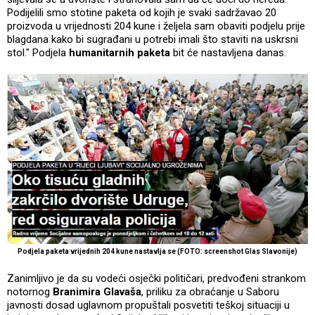
Podijelili smo stotine paketa od kojih je svaki sadržavao 20
proizvoda u vrijednosti 204 kune i željela sam obaviti podjelu prije
blagdana kako bi sugrađani u potrebi imali što staviti na uskrsni
stol." Podjela
humanitarnih paketa
bit će nastavljena danas.
Podjela paketa vrijednih 204 kune nastavlja se (FOTO: screenshot Glas Slavonije)
Zanimljivo je da su vodeći osječki političari, predvođeni strankom
notornog
Branimira Glavaša
, priliku za obraćanje u Saboru
javnosti dosad uglavnom propuštali posvetiti teškoj situaciji u