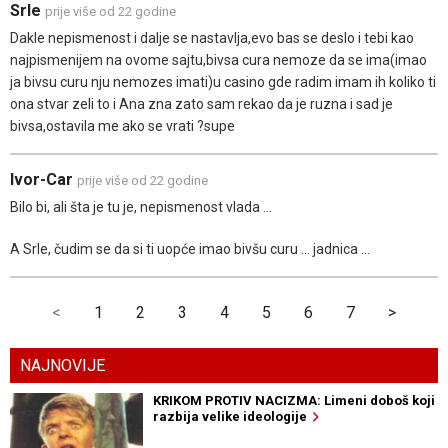
Srle
prije više od 22 godine
Dakle nepismenost i dalje se nastavlja,evo bas se deslo i tebi kao
najpismenijem na ovome sajtu,bivsa cura nemoze da se ima(imao
ja bivsu curu nju nemozes imati)u casino gde radim imam ih koliko ti
ona stvar zeli to i Ana zna zato sam rekao da je ruzna i sad je
bivsa,ostavila me ako se vrati ?supe
Ivor-Car
prije više od 22 godine
Bilo bi, ali šta je tu je, nepismenost vlada ...
A Srle, čudim se da si ti uopće imao bivšu curu ... jadnica ...
<
1
2
3
4
5
6
7
>
NAJNOVIJE
KRIKOM PROTIV NACIZMA: Limeni doboš koji
razbija velike ideologije