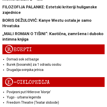
FILOZOFIJA PALANKE: Estetski kriteriji huliganske
zajednice
BORIS DEŽULOVIĆ: Kanye Westu ostala je samo
Hrvatska
„MALI ROMAN O TIŠINI“: Kaotična, zamršena i duboko
intimna knjiga
R
ECEPTI
Domaći sok od bazge
Burek (bosanski) za 1 odraslu osobu
Drugačija svinjska jetrica
E
-CIKLOPEDIJA
Povijesni put Hitlerove 'klonje'
Yugo - urbana legenda
Freedom Theatre (Teatar slobode)