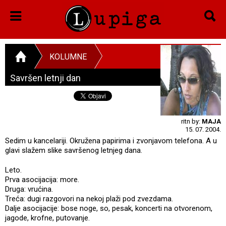
KOLUMNE
Savršen letnji dan
ritn by:
MAJA
15. 07. 2004.
Sedim u kancelariji. Okružena papirima i zvonjavom telefona. A u
glavi slažem slike savršenog letnjeg dana.
Leto.
Prva asocijacija: more.
Druga: vrućina.
Treća: dugi razgovori na nekoj plaži pod zvezdama.
Dalje asocijacije: bose noge, so, pesak, koncerti na otvorenom,
jagode, krofne, putovanje.