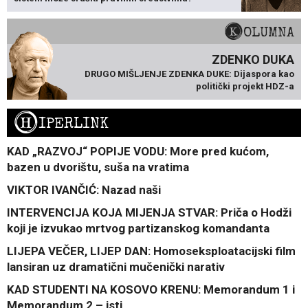
KOLUMNA
ZDENKO DUKA
DRUGO MIŠLJENJE ZDENKA DUKE: Dijaspora kao
politički projekt HDZ-a
H
IPERLINK
KAD „RAZVOJ“ POPIJE VODU: More pred kućom,
bazen u dvorištu, suša na vratima
VIKTOR IVANČIĆ: Nazad naši
INTERVENCIJA KOJA MIJENJA STVAR: Priča o Hodži
koji je izvukao mrtvog partizanskog komandanta
LIJEPA VEČER, LIJEP DAN: Homoseksploatacijski film
lansiran uz dramatični mučenički narativ
KAD STUDENTI NA KOSOVO KRENU: Memorandum 1 i
Memorandum 2 – isti