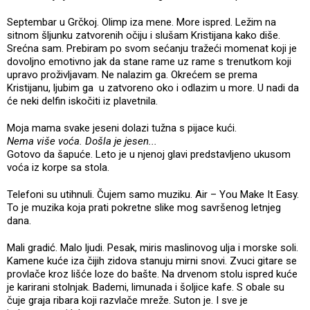
Septembar u Grčkoj. Olimp iza mene. More ispred. Ležim na
sitnom šljunku zatvorenih očiju i slušam Kristijana kako diše.
Srećna sam. Prebiram po svom sećanju tražeći momenat koji je
dovoljno emotivno jak da stane rame uz rame s trenutkom koji
upravo proživljavam. Ne nalazim ga. Okrećem se prema
Kristijanu, ljubim ga u zatvoreno oko i odlazim u more. U nadi da
će neki delfin iskočiti iz plavetnila.
Moja mama svake jeseni dolazi tužna s pijace kući.
Nema više voća. Došla je jesen...
Gotovo da šapuće. Leto je u njenoj glavi predstavljeno ukusom
voća iz korpe sa stola.
Telefoni su utihnuli. Čujem samo muziku. Air – You Make It Easy.
To je muzika koja prati pokretne slike mog savršenog letnjeg
dana.
Mali gradić. Malo ljudi. Pesak, miris maslinovog ulja i morske soli.
Kamene kuće iza čijih zidova stanuju mirni snovi. Zvuci gitare se
provlače kroz lišće loze do bašte. Na drvenom stolu ispred kuće
je karirani stolnjak. Bademi, limunada i šoljice kafe. S obale su
čuje graja ribara koji razvlače mreže. Suton je. I sve je