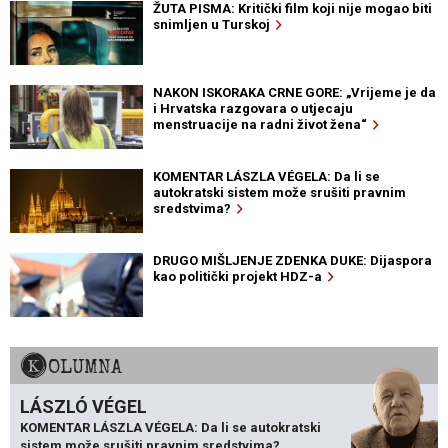
ŽUTA PISMA: Kritički film koji nije mogao biti
snimljen u Turskoj
NAKON ISKORAKA CRNE GORE: „Vrijeme je da
i Hrvatska razgovara o utjecaju
menstruacije na radni život žena“
KOMENTAR LÁSZLA VÉGELA: Da li se
autokratski sistem može srušiti pravnim
sredstvima?
DRUGO MIŠLJENJE ZDENKA DUKE: Dijaspora
kao politički projekt HDZ-a
KOLUMNA
LÁSZLÓ VÉGEL
KOMENTAR LÁSZLA VÉGELA: Da li se autokratski
sistem može srušiti pravnim sredstvima?