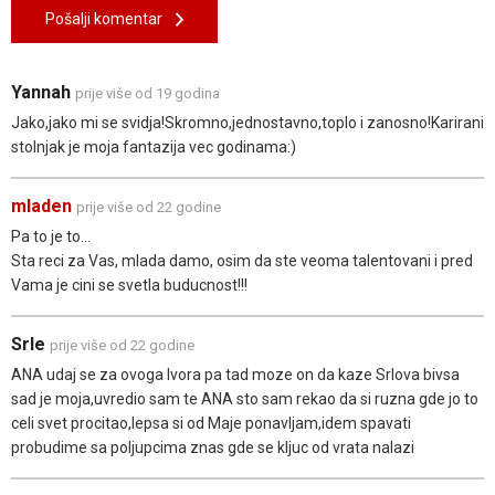
Pošalji komentar
Yannah
prije više od 19 godina
Jako,jako mi se svidja!Skromno,jednostavno,toplo i zanosno!Karirani
stolnjak je moja fantazija vec godinama:)
mladen
prije više od 22 godine
Pa to je to...
Sta reci za Vas, mlada damo, osim da ste veoma talentovani i pred
Vama je cini se svetla buducnost!!!
Srle
prije više od 22 godine
ANA udaj se za ovoga Ivora pa tad moze on da kaze Srlova bivsa
sad je moja,uvredio sam te ANA sto sam rekao da si ruzna gde jo to
celi svet procitao,lepsa si od Maje ponavljam,idem spavati
probudime sa poljupcima znas gde se kljuc od vrata nalazi