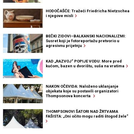
HODOČAŠĆE: Tražeći Friedricha Nietzschea
i njegove misli
BEČKI ZIDOVI–BALKANSKI NACIONALIZMI:
Susret koji je fotoreportažu pretvorio u
agresivnu prijetnju
KAD „RAZVOJ“ POPIJE VODU: More pred
kućom, bazen u dvorištu, suša na vratima
NAKON OČEVIDA: Naloženo uklanjanje
objekata koje su postavili organizatori
Thompsonova koncerta
THOMPSONOVI ŠATORI NAD ŽRTVAMA
FAŠISTA: „Oni očito mogu raditi štogod žele“