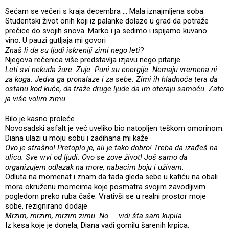
Sećam se večeri s kraja decembra ... Mala iznajmljena soba.
Studentski život onih koji iz palanke dolaze u grad da potraže
prečice do svojih snova. Marko i ja sedimo i ispijamo kuvano
vino. U pauzi gutljaja mi govori
Znaš li da su ljudi iskreniji zimi nego leti
?
Njegova rečenica više predstavlja izjavu nego pitanje.
Leti svi nekuda žure. Zuje. Puni su energije. Nemaju vremena ni
za koga. Jedva ga pronalaze i za sebe. Zimi ih hladnoća tera da
ostanu kod kuće, da traže druge ljude da im oteraju samoću. Zato
ja više volim zimu.
Bilo je kasno proleće.
Novosadski asfalt je već uveliko bio natopljen teškom omorinom.
Diana ulazi u moju sobu i zadihana mi kaže
Ovo je strašno! Pretoplo je, ali je tako dobro! Treba da izađeš na
ulicu. Sve vrvi od ljudi. Ovo se zove život! Još samo da
organizujem odlazak na more, nabacim boju i uživam.
Odluta na momenat i znam da tada gleda sebe u kafiću na obali
mora okruženu momcima koje posmatra svojim zavodljivim
pogledom preko ruba čaše. Vrativši se u realni prostor moje
sobe, rezignirano dodaje
Mrzim, mrzim, mrzim zimu. No ... vidi šta sam kupila ...
Iz kesa koje je donela, Diana vadi gomilu šarenih krpica.