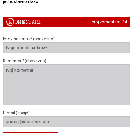
jednostavno i lako.
K
OMENTARI
broj komentara:
34
Ime / nadimak *(obavezno)
Komentar *(obavezno)
E-mail (opcija)