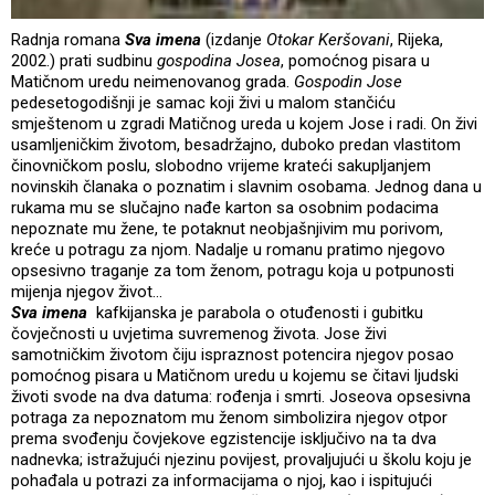
Radnja romana
Sva imena
(izdanje
Otokar Keršovani
, Rijeka,
2002.) prati sudbinu
gospodina Josea
, pomoćnog pisara u
Matičnom uredu neimenovanog grada.
Gospodin Jose
pedesetogodišnji je samac koji živi u malom stančiću
smještenom u zgradi Matičnog ureda u kojem Jose i radi. On živi
usamljeničkim životom, besadržajno, duboko predan vlastitom
činovničkom poslu, slobodno vrijeme krateći sakupljanjem
novinskih članaka o poznatim i slavnim osobama. Jednog dana u
rukama mu se slučajno nađe karton sa osobnim podacima
nepoznate mu žene, te potaknut neobjašnjivim mu porivom,
kreće u potragu za njom. Nadalje u romanu pratimo njegovo
opsesivno traganje za tom ženom, potragu koja u potpunosti
mijenja njegov život...
Sva imena
kafkijanska je parabola o otuđenosti i gubitku
čovječnosti u uvjetima suvremenog života. Jose živi
samotničkim životom čiju ispraznost potencira njegov posao
pomoćnog pisara u Matičnom uredu u kojemu se čitavi ljudski
životi svode na dva datuma: rođenja i smrti. Joseova opsesivna
potraga za nepoznatom mu ženom simbolizira njegov otpor
prema svođenju čovjekove egzistencije isključivo na ta dva
nadnevka; istražujući njezinu povijest, provaljujući u školu koju je
pohađala u potrazi za informacijama o njoj, kao i ispitujući