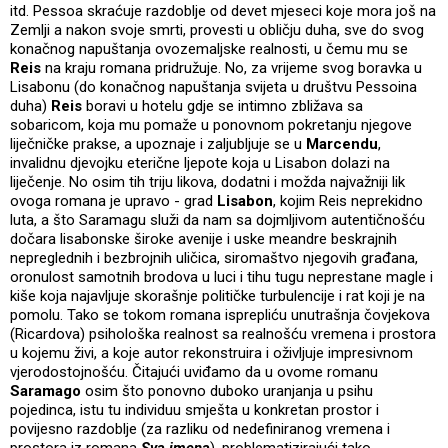
itd. Pessoa skraćuje razdoblje od devet mjeseci koje mora još na
Zemlji a nakon svoje smrti, provesti u obličju duha, sve do svog
konačnog napuštanja ovozemaljske realnosti, u čemu mu se
Reis
na kraju romana pridružuje. No, za vrijeme svog boravka u
Lisabonu (do konačnog napuštanja svijeta u društvu Pessoina
duha)
Reis
boravi u hotelu gdje se intimno zbližava sa
sobaricom, koja mu pomaže u ponovnom pokretanju njegove
liječničke prakse, a upoznaje i zaljubljuje se u
Marcendu
,
invalidnu djevojku eterične ljepote koja u Lisabon dolazi na
liječenje. No osim tih triju likova, dodatni i možda najvažniji lik
ovoga romana je upravo - grad
Lisabon
, kojim Reis neprekidno
luta, a što Saramagu služi da nam sa dojmljivom autentičnošću
dočara lisabonske široke avenije i uske meandre beskrajnih
nepreglednih i bezbrojnih uličica, siromaštvo njegovih građana,
oronulost samotnih brodova u luci i tihu tugu neprestane magle i
kiše koja najavljuje skorašnje političke turbulencije i rat koji je na
pomolu. Tako se tokom romana isprepliću unutrašnja čovjekova
(Ricardova) psihološka realnost sa realnošću vremena i prostora
u kojemu živi, a koje autor rekonstruira i oživljuje impresivnom
vjerodostojnošću. Čitajući uviđamo da u ovome romanu
Saramago
osim što ponovno duboko uranjanja u psihu
pojedinca, istu tu individuu smješta u konkretan prostor i
povijesno razdoblje (za razliku od nedefiniranog vremena i