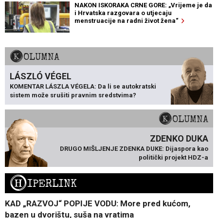
NAKON ISKORAKA CRNE GORE: „Vrijeme je da
i Hrvatska razgovara o utjecaju
menstruacije na radni život žena“
KOLUMNA
LÁSZLÓ VÉGEL
KOMENTAR LÁSZLA VÉGELA: Da li se autokratski
sistem može srušiti pravnim sredstvima?
KOLUMNA
ZDENKO DUKA
DRUGO MIŠLJENJE ZDENKA DUKE: Dijaspora kao
politički projekt HDZ-a
H
IPERLINK
KAD „RAZVOJ“ POPIJE VODU: More pred kućom,
bazen u dvorištu, suša na vratima