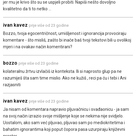
jer mu je krivo što su se uspjeli probiti. Napiši nešto dovoljno
kvalitetno da ti to netko ...
ivan kavez
prije više od 23 godine
Bozzo, tvoja egocentričnost, umišljenost i ignorancija provociraju
komentare - što misliš, zašto bi inače baš tvoji tekstovi bili u ovolikoj
mjeri i na ovakav način komentirani?
bozzo
prije više od 23 godine
kolateralnu žrtvu izvlačiš iz konteksta. Ili si naprosto glup pa ne
razumiješ šta sam time mislio. Ako ne kužiš , reci pa ću i tebi i Ani
razjasniti
ivan kavez
prije više od 23 godine
Ja nisam od komentara napravio pljuvačnicu i svađaonicu - ja sam
na svoj način izrazio svoje mišljenje koje se nekima nije svidjelo.
Uostalom, ako sam već pljuvao, pljuvao sam po mediokritetima i
bahatim ignorantima koji poput čopora pasa uzurpiraju književni
prostor.