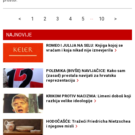
…
<
1
2
3
4
5
10
>
NAJNOVIJE
ROMEO I JULIJA NA SELU: Knjiga kojoj se
vraćam i koja nikad nije iznevjerila
POLEMIKA (BIVŠE) NAVIJAČICE: Kako sam
(zasad) prestala navijati za hrvatsku
reprezentaciju
KRIKOM PROTIV NACIZMA: Limeni doboš koji
razbija velike ideologije
HODOČAŠĆE: Tražeći Friedricha Nietzschea
i njegove misli