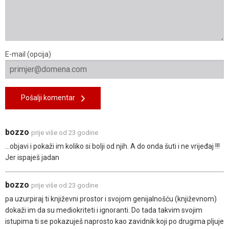
E-mail (opcija)
Pošalji komentar
bozzo
prije više od 23 godine
...objavi i pokaži im koliko si bolji od njih. A do onda šuti i ne vrijeđaj !!!
Jer ispaješ jadan
bozzo
prije više od 23 godine
pa uzurpiraj ti književni prostor i svojom genijalnošću (književnom)
dokaži im da su mediokriteti i ignoranti. Do tada takvim svojim
istupima ti se pokazuješ naprosto kao zavidnik koji po drugima pljuje