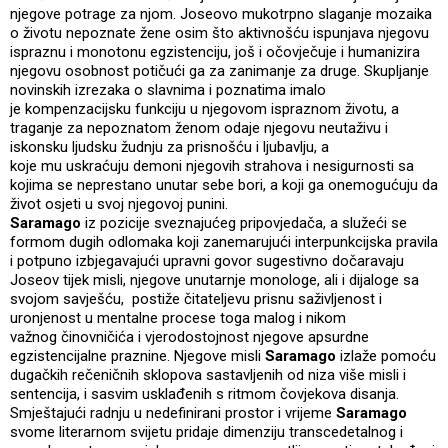
njegove potrage za njom. Joseovo mukotrpno slaganje mozaika
o životu nepoznate žene osim što aktivnošću ispunjava njegovu
ispraznu i monotonu egzistenciju, još i očovječuje i humanizira
njegovu osobnost potičući ga za zanimanje za druge. Skupljanje
novinskih izrezaka o slavnima i poznatima imalo
je kompenzacijsku funkciju u njegovom ispraznom životu, a
traganje za nepoznatom ženom odaje njegovu neutaživu i
iskonsku ljudsku žudnju za prisnošću i ljubavlju, a
koje mu uskraćuju demoni njegovih strahova i nesigurnosti sa
kojima se neprestano unutar sebe bori, a koji ga onemogućuju da
život osjeti u svoj njegovoj punini.
Saramago
iz pozicije sveznajućeg pripovjedača, a služeći se
formom dugih odlomaka koji zanemarujući interpunkcijska pravila
i potpuno izbjegavajući upravni govor sugestivno dočaravaju
Joseov tijek misli, njegove unutarnje monologe, ali i dijaloge sa
svojom savješću, postiže čitateljevu prisnu saživljenost i
uronjenost u mentalne procese toga malog i nikom
važnog činovničića i vjerodostojnost njegove apsurdne
egzistencijalne praznine. Njegove misli
Saramago
izlaže pomoću
dugačkih rečeničnih sklopova sastavljenih od niza više misli i
sentencija, i sasvim usklađenih s ritmom čovjekova disanja.
Smještajući radnju u nedefinirani prostor i vrijeme
Saramago
svome literarnom svijetu pridaje dimenziju transcedetalnog i