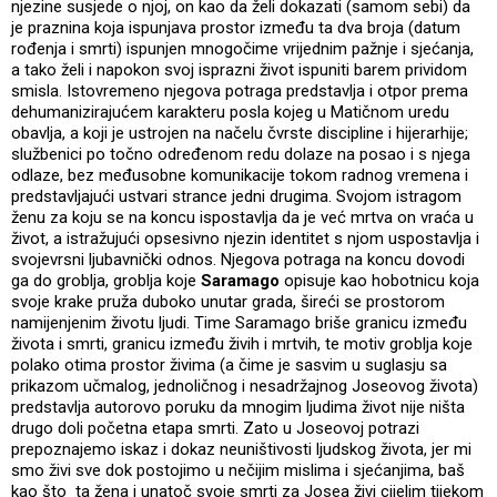
njezine susjede o njoj, on kao da želi dokazati (samom sebi) da
je praznina koja ispunjava prostor između ta dva broja (datum
rođenja i smrti) ispunjen mnogočime vrijednim pažnje i sjećanja,
a tako želi i napokon svoj isprazni život ispuniti barem prividom
smisla. Istovremeno njegova potraga predstavlja i otpor prema
dehumanizirajućem karakteru posla kojeg u Matičnom uredu
obavlja, a koji je ustrojen na načelu čvrste discipline i hijerarhije;
službenici po točno određenom redu dolaze na posao i s njega
odlaze, bez međusobne komunikacije tokom radnog vremena i
predstavljajući ustvari strance jedni drugima. Svojom istragom
ženu za koju se na koncu ispostavlja da je već mrtva on vraća u
život, a istražujući opsesivno njezin identitet s njom uspostavlja i
svojevrsni ljubavnički odnos. Njegova potraga na koncu dovodi
ga do groblja, groblja koje
Saramago
opisuje kao hobotnicu koja
svoje krake pruža duboko unutar grada, šireći se prostorom
namijenjenim životu ljudi. Time Saramago briše granicu između
života i smrti, granicu između živih i mrtvih, te motiv groblja koje
polako otima prostor živima (a čime je sasvim u suglasju sa
prikazom učmalog, jednoličnog i nesadržajnog Joseovog života)
predstavlja autorovo poruku da mnogim ljudima život nije ništa
drugo doli početna etapa smrti. Zato u Joseovoj potrazi
prepoznajemo iskaz i dokaz neuništivosti ljudskog života, jer mi
smo živi sve dok postojimo u nečijim mislima i sjećanjima, baš
kao što ta žena i unatoč svoje smrti za Josea živi cijelim tijekom