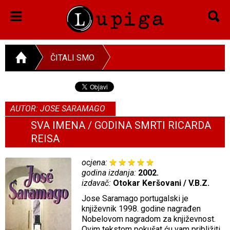
ČITALI SMO
AUTOR: JOSE SARAMAGO
SVA IMENA / GODINA SMRTI RICARDA
REISA
ocjena:
godina izdanja:
2002.
izdavač:
Otokar Keršovani / V.B.Z.
Jose Saramago portugalski je
književnik 1998. godine nagrađen
Nobelovom nagradom za književnost.
Ovim tekstom pokušat ću vam približiti