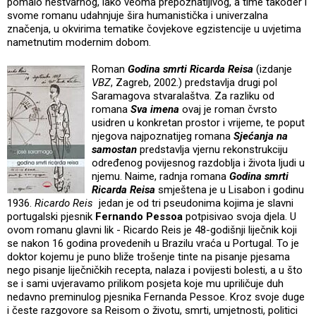
pomalo nestvarnog, iako veoma prepoznatljivog, a time također i
svome romanu udahnjuje šira humanistička i univerzalna
značenja, u okvirima tematike čovjekove egzistencije u uvjetima
nametnutim modernim dobom.
Roman
Godina smrti Ricarda Reisa
(izdanje
VBZ
, Zagreb, 2002.) predstavlja drugi pol
Saramagova stvaralaštva. Za razliku od
romana
Sva imena
ovaj je roman čvrsto
usidren u konkretan prostor i vrijeme, te poput
njegova najpoznatijeg romana
Sjećanja
na
samostan
predstavlja vjernu rekonstrukciju
određenog povijesnog razdoblja i života ljudi u
njemu. Naime, radnja romana
Godina smrti
Ricarda Reisa
smještena je u Lisabon i godinu
1936.
Ricardo Reis
jedan je od tri pseudonima kojima je slavni
portugalski pjesnik
Fernando Pessoa
potpisivao svoja djela. U
ovom romanu glavni lik - Ricardo Reis je 48-godišnji liječnik koji
se nakon 16 godina provedenih u Brazilu vraća u Portugal. To je
doktor kojemu je puno bliže trošenje tinte na pisanje pjesama
nego pisanje liječničkih recepta, nalaza i povijesti bolesti, a u što
se i sami uvjeravamo prilikom posjeta koje mu upriličuje duh
nedavno preminulog pjesnika Fernanda Pessoe. Kroz svoje duge
i česte razgovore sa Reisom o životu, smrti, umjetnosti, politici