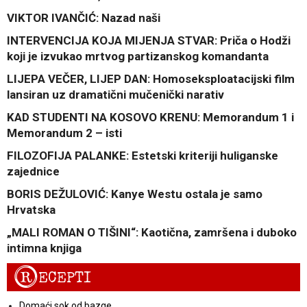
VIKTOR IVANČIĆ: Nazad naši
INTERVENCIJA KOJA MIJENJA STVAR: Priča o Hodži
koji je izvukao mrtvog partizanskog komandanta
LIJEPA VEČER, LIJEP DAN: Homoseksploatacijski film
lansiran uz dramatični mučenički narativ
KAD STUDENTI NA KOSOVO KRENU: Memorandum 1 i
Memorandum 2 – isti
FILOZOFIJA PALANKE: Estetski kriteriji huliganske
zajednice
BORIS DEŽULOVIĆ: Kanye Westu ostala je samo
Hrvatska
„MALI ROMAN O TIŠINI“: Kaotična, zamršena i duboko
intimna knjiga
R
ECEPTI
Domaći sok od bazge