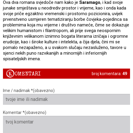
Ova dva romana svjedoče nam kako je
Saramago
, i kad svoje
junake smještava u neodrediv prostor i vrijeme, kao i onda kada
svoje priče egzaktno vremenski i prostorno pozicionira, uvijek
prvenstveno usmjeren tematiziranju borbe čovjeka-pojedinca sa
problemima koja mu vrijeme i društvo nameće, čime se dokazuje
velikim humanistom i filantropom, ali prije svega neospornim
književnim velikanom iznimno bogata literarna izričaja i ogromne
erudicije, kao i široke kulture i intelekta, a čija djela, čini mi se
pomalo nezapaženo, a u svakom slučaju nezasluženo, tavore u
sjenci nekih puno razvikanijih a minornijih i inferiornijih
spisateljskih imena.
K
OMENTARI
broj komentara:
49
Ime / nadimak *(obavezno)
Komentar *(obavezno)