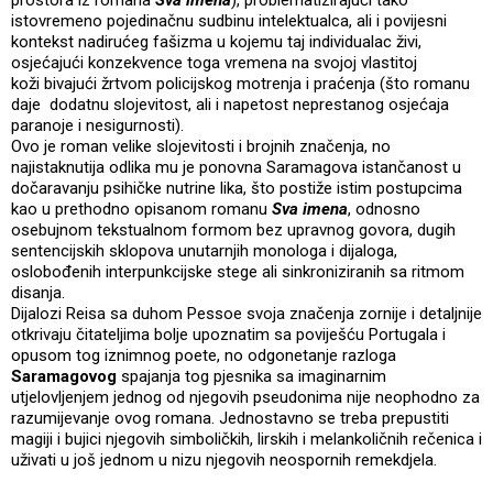
prostora iz romana
Sva imena
), problematizirajući tako
istovremeno pojedinačnu sudbinu intelektualca, ali i povijesni
kontekst nadirućeg fašizma u kojemu taj individualac živi,
osjećajući konzekvence toga vremena na svojoj vlastitoj
koži bivajući žrtvom policijskog motrenja i praćenja (što romanu
daje dodatnu slojevitost, ali i napetost neprestanog osjećaja
paranoje i nesigurnosti).
Ovo je roman velike slojevitosti i brojnih značenja, no
najistaknutija odlika mu je ponovna Saramagova istančanost u
dočaravanju psihičke nutrine lika, što postiže istim postupcima
kao u prethodno opisanom romanu
Sva
imena
, odnosno
osebujnom tekstualnom formom bez upravnog govora, dugih
sentencijskih sklopova unutarnjih monologa i dijaloga,
oslobođenih interpunkcijske stege ali sinkroniziranih sa ritmom
disanja.
Dijalozi Reisa sa duhom Pessoe svoja značenja zornije i detaljnije
otkrivaju čitateljima bolje upoznatim sa poviješću Portugala i
opusom tog iznimnog poete, no odgonetanje razloga
Saramagovog
spajanja tog pjesnika sa imaginarnim
utjelovljenjem jednog od njegovih pseudonima nije neophodno za
razumijevanje ovog romana. Jednostavno se treba prepustiti
magiji i bujici njegovih simboličkih, lirskih i melankoličnih rečenica i
uživati u još jednom u nizu njegovih neospornih remekdjela.