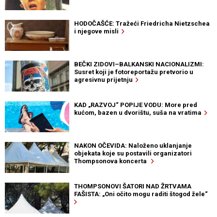
HODOČAŠĆE: Tražeći Friedricha Nietzschea
i njegove misli
BEČKI ZIDOVI–BALKANSKI NACIONALIZMI:
Susret koji je fotoreportažu pretvorio u
agresivnu prijetnju
KAD „RAZVOJ“ POPIJE VODU: More pred
kućom, bazen u dvorištu, suša na vratima
NAKON OČEVIDA: Naloženo uklanjanje
objekata koje su postavili organizatori
Thompsonova koncerta
THOMPSONOVI ŠATORI NAD ŽRTVAMA
FAŠISTA: „Oni očito mogu raditi štogod žele“