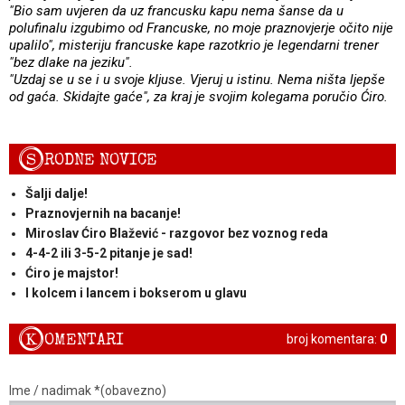
"Bio sam uvjeren da uz francusku kapu nema šanse da u
polufinalu izgubimo od Francuske, no moje praznovjerje očito nije
upalilo", misteriju francuske kape razotkrio je legendarni trener
"bez dlake na jeziku".
"Uzdaj se u se i u svoje kljuse. Vjeruj u istinu. Nema ništa ljepše
od gaća. Skidajte gaće", za kraj je svojim kolegama poručio Ćiro.
S
RODNE NOVICE
Šalji dalje!
Praznovjernih na bacanje!
Miroslav Ćiro Blažević - razgovor bez voznog reda
4-4-2 ili 3-5-2 pitanje je sad!
Ćiro je majstor!
I kolcem i lancem i bokserom u glavu
K
OMENTARI
broj komentara:
0
Ime / nadimak *(obavezno)