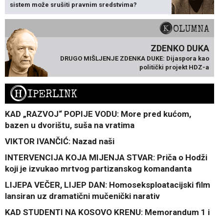
sistem može srušiti pravnim sredstvima?
KOLUMNA
ZDENKO DUKA
DRUGO MIŠLJENJE ZDENKA DUKE: Dijaspora kao
politički projekt HDZ-a
H
IPERLINK
KAD „RAZVOJ“ POPIJE VODU: More pred kućom,
bazen u dvorištu, suša na vratima
VIKTOR IVANČIĆ: Nazad naši
INTERVENCIJA KOJA MIJENJA STVAR: Priča o Hodži
koji je izvukao mrtvog partizanskog komandanta
LIJEPA VEČER, LIJEP DAN: Homoseksploatacijski film
lansiran uz dramatični mučenički narativ
KAD STUDENTI NA KOSOVO KRENU: Memorandum 1 i