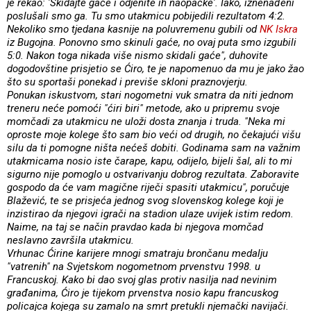
je rekao: 'Skidajte gaće i odjenite ih naopačke'. Iako, iznenađeni
poslušali smo ga. Tu smo utakmicu pobijedili rezultatom 4:2.
Nekoliko smo tjedana kasnije na poluvremenu gubili od
NK Iskra
iz Bugojna. Ponovno smo skinuli gaće, no ovaj puta smo izgubili
5:0. Nakon toga nikada više nismo skidali gaće", duhovite
dogodovštine prisjetio se Ćiro, te je napomenuo da mu je jako žao
što su sportaši ponekad i previše skloni praznovjerju.
Ponukan iskustvom, stari nogometni vuk smatra da niti jednom
treneru neće pomoći "ćiri biri" metode, ako u pripremu svoje
momčadi za utakmicu ne uloži dosta znanja i truda. "Neka mi
oproste moje kolege što sam bio veći od drugih, no čekajući višu
silu da ti pomogne ništa nećeš dobiti. Godinama sam na važnim
utakmicama nosio iste čarape, kapu, odijelo, bijeli šal, ali to mi
sigurno nije pomoglo u ostvarivanju dobrog rezultata. Zaboravite
gospodo da će vam magične riječi spasiti utakmicu", poručuje
Blažević, te se prisjeća jednog svog slovenskog kolege koji je
inzistirao da njegovi igrači na stadion ulaze uvijek istim redom.
Naime, na taj se način pravdao kada bi njegova momčad
neslavno završila utakmicu.
Vrhunac Ćirine karijere mnogi smatraju brončanu medalju
"vatrenih" na Svjetskom nogometnom prvenstvu 1998. u
Francuskoj. Kako bi dao svoj glas protiv nasilja nad nevinim
građanima, Ćiro je tijekom prvenstva nosio kapu francuskog
policajca kojega su zamalo na smrt pretukli njemački navijači.