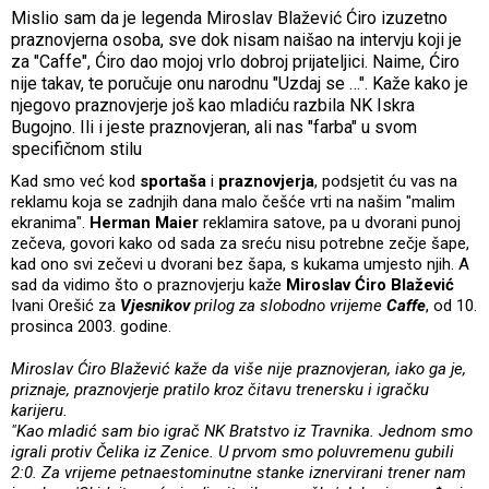
Mislio sam da je legenda Miroslav Blažević Ćiro izuzetno
praznovjerna osoba, sve dok nisam naišao na intervju koji je
za "Caffe", Ćiro dao mojoj vrlo dobroj prijateljici. Naime, Ćiro
nije takav, te poručuje onu narodnu "Uzdaj se …". Kaže kako je
njegovo praznovjerje još kao mladiću razbila NK Iskra
Bugojno. Ili i jeste praznovjeran, ali nas "farba" u svom
specifičnom stilu
Kad smo već kod
sportaša
i
praznovjerja
, podsjetit ću vas na
reklamu koja se zadnjih dana malo češće vrti na našim "malim
ekranima".
Herman Maier
reklamira satove, pa u dvorani punoj
zečeva, govori kako od sada za sreću nisu potrebne zečje šape,
kad ono svi zečevi u dvorani bez šapa, s kukama umjesto njih. A
sad da vidimo što o praznovjerju kaže
Miroslav Ćiro Blažević
Ivani Orešić za
Vjesnikov
prilog za slobodno vrijeme
Caffe
, od 10.
prosinca 2003. godine.
Miroslav Ćiro Blažević kaže da više nije praznovjeran, iako ga je,
priznaje, praznovjerje pratilo kroz čitavu trenersku i igračku
karijeru.
"Kao mladić sam bio igrač NK Bratstvo iz Travnika. Jednom smo
igrali protiv Čelika iz Zenice. U prvom smo poluvremenu gubili
2:0. Za vrijeme petnaestominutne stanke iznervirani trener nam