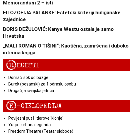
Memorandum 2 – isti
FILOZOFIJA PALANKE: Estetski kriteriji huliganske
zajednice
BORIS DEŽULOVIĆ: Kanye Westu ostala je samo
Hrvatska
„MALI ROMAN O TIŠINI“: Kaotična, zamršena i duboko
intimna knjiga
R
ECEPTI
Domaći sok od bazge
Burek (bosanski) za 1 odraslu osobu
Drugačija svinjska jetrica
E
-CIKLOPEDIJA
Povijesni put Hitlerove 'klonje'
Yugo - urbana legenda
Freedom Theatre (Teatar slobode)