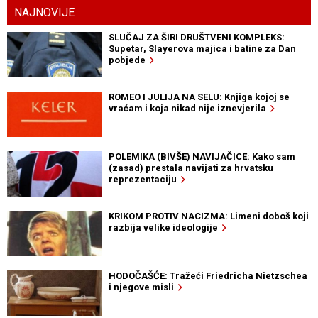
NAJNOVIJE
SLUČAJ ZA ŠIRI DRUŠTVENI KOMPLEKS:
Supetar, Slayerova majica i batine za Dan
pobjede
ROMEO I JULIJA NA SELU: Knjiga kojoj se
vraćam i koja nikad nije iznevjerila
POLEMIKA (BIVŠE) NAVIJAČICE: Kako sam
(zasad) prestala navijati za hrvatsku
reprezentaciju
KRIKOM PROTIV NACIZMA: Limeni doboš koji
razbija velike ideologije
HODOČAŠĆE: Tražeći Friedricha Nietzschea
i njegove misli