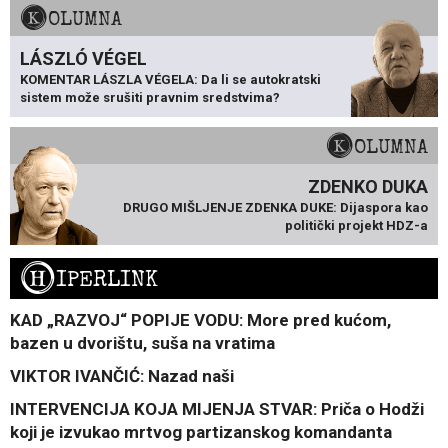
KOLUMNA
LÁSZLÓ VÉGEL
KOMENTAR LÁSZLA VÉGELA: Da li se autokratski
sistem može srušiti pravnim sredstvima?
KOLUMNA
ZDENKO DUKA
DRUGO MIŠLJENJE ZDENKA DUKE: Dijaspora kao
politički projekt HDZ-a
H
IPERLINK
KAD „RAZVOJ“ POPIJE VODU: More pred kućom,
bazen u dvorištu, suša na vratima
VIKTOR IVANČIĆ: Nazad naši
INTERVENCIJA KOJA MIJENJA STVAR: Priča o Hodži
koji je izvukao mrtvog partizanskog komandanta