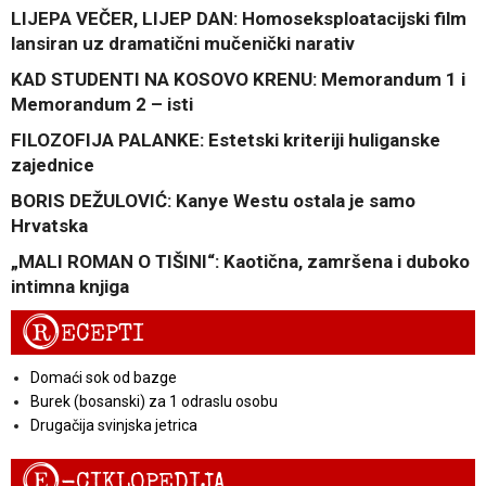
LIJEPA VEČER, LIJEP DAN: Homoseksploatacijski film
lansiran uz dramatični mučenički narativ
KAD STUDENTI NA KOSOVO KRENU: Memorandum 1 i
Memorandum 2 – isti
FILOZOFIJA PALANKE: Estetski kriteriji huliganske
zajednice
BORIS DEŽULOVIĆ: Kanye Westu ostala je samo
Hrvatska
„MALI ROMAN O TIŠINI“: Kaotična, zamršena i duboko
intimna knjiga
R
ECEPTI
Domaći sok od bazge
Burek (bosanski) za 1 odraslu osobu
Drugačija svinjska jetrica
E
-CIKLOPEDIJA