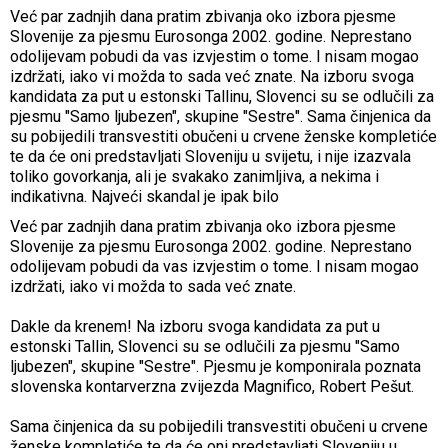
Već par zadnjih dana pratim zbivanja oko izbora pjesme
Slovenije za pjesmu Eurosonga 2002. godine. Neprestano
odolijevam pobudi da vas izvjestim o tome. I nisam mogao
izdržati, iako vi možda to sada već znate. Na izboru svoga
kandidata za put u estonski Tallinu, Slovenci su se odlučili za
pjesmu "Samo ljubezen", skupine "Sestre". Sama činjenica da
su pobijedili transvestiti obučeni u crvene ženske kompletiće
te da će oni predstavljati Sloveniju u svijetu, i nije izazvala
toliko govorkanja, ali je svakako zanimljiva, a nekima i
indikativna. Najveći skandal je ipak bilo
Već par zadnjih dana pratim zbivanja oko izbora pjesme
Slovenije za pjesmu Eurosonga 2002. godine. Neprestano
odolijevam pobudi da vas izvjestim o tome. I nisam mogao
izdržati, iako vi možda to sada već znate.
Dakle da krenem! Na izboru svoga kandidata za put u
estonski Tallin, Slovenci su se odlučili za pjesmu "Samo
ljubezen", skupine "Sestre". Pjesmu je komponirala poznata
slovenska kontarverzna zvijezda Magnifico, Robert Pešut.
Sama činjenica da su pobijedili transvestiti obučeni u crvene
ženske kompletiće te da će oni predstavljati Sloveniju u