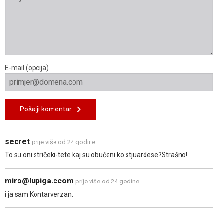
E-mail (opcija)
Pošalji komentar
secret
prije više od 24 godine
To su oni stričeki-tete kaj su obučeni ko stjuardese?Strašno!
miro@lupiga.ccom
prije više od 24 godine
i ja sam Kontarverzan.