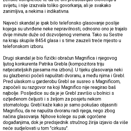
svijetu, i nije izazvala toliko govorkanja, ali je svakako
zanimljiva, a nekima i indikativna.
Najveći skandal je ipak bilo telefonsko glasovanje poslije
kojega su utvrđene neke nepravilnosti, odnosno ono je trajalo
dvije minute duže od dozvoljenog vremena. Tako su Sestre
na kraju skupile 8454 glasa i s time zauzeli treće mjesto u
telefonskom izboru.
Drugi skandal je bio fizički obračun Magnifica i njegovog
ljutog konkurenta Patrika Grebla (kompozitora triju
natjecateljskih pjesama ma izboru). U tijeku glasovanja neki
su glazbenici počeli napuštati dvoranu, a među njima i Grebl.
Pred ulaskom u garderobu Grebl se susreo s Magnificom,
započeli su razgovor na koji Magnifico nije reagirao baš
najbolje. Posljedice su da je je Grebl završio u bolnici s
ozljeđenom čeljusti i s željom za posjetu nekom
stomatologu. Grebl kaže kako je samo pokušao objasniti
Magnificu, da ne napušta dvoranu radi njega, nego zbog
načina glasovanja. Njihove kolege su pak ogorčene
događanjima, dok je predsjednik stručnog žirija izjavio da više
neće sudjelovati u tom "cirkusu".