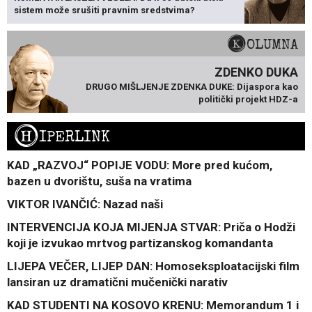
sistem može srušiti pravnim sredstvima?
KOLUMNA
ZDENKO DUKA
DRUGO MIŠLJENJE ZDENKA DUKE: Dijaspora kao
politički projekt HDZ-a
H
IPERLINK
KAD „RAZVOJ“ POPIJE VODU: More pred kućom,
bazen u dvorištu, suša na vratima
VIKTOR IVANČIĆ: Nazad naši
INTERVENCIJA KOJA MIJENJA STVAR: Priča o Hodži
koji je izvukao mrtvog partizanskog komandanta
LIJEPA VEČER, LIJEP DAN: Homoseksploatacijski film
lansiran uz dramatični mučenički narativ
KAD STUDENTI NA KOSOVO KRENU: Memorandum 1 i