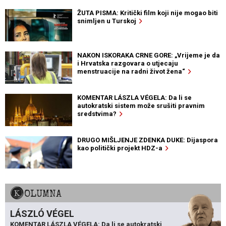
ŽUTA PISMA: Kritički film koji nije mogao biti
snimljen u Turskoj
NAKON ISKORAKA CRNE GORE: „Vrijeme je da
i Hrvatska razgovara o utjecaju
menstruacije na radni život žena“
KOMENTAR LÁSZLA VÉGELA: Da li se
autokratski sistem može srušiti pravnim
sredstvima?
DRUGO MIŠLJENJE ZDENKA DUKE: Dijaspora
kao politički projekt HDZ-a
KOLUMNA
LÁSZLÓ VÉGEL
KOMENTAR LÁSZLA VÉGELA: Da li se autokratski