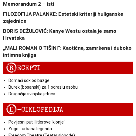
Memorandum 2 – isti
FILOZOFIJA PALANKE: Estetski kriteriji huliganske
zajednice
BORIS DEŽULOVIĆ: Kanye Westu ostala je samo
Hrvatska
„MALI ROMAN O TIŠINI“: Kaotična, zamršena i duboko
intimna knjiga
R
ECEPTI
Domaći sok od bazge
Burek (bosanski) za 1 odraslu osobu
Drugačija svinjska jetrica
E
-CIKLOPEDIJA
Povijesni put Hitlerove 'klonje'
Yugo - urbana legenda
Freedom Theatre (Teatar slobode)