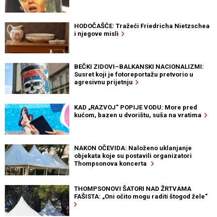
HODOČAŠĆE: Tražeći Friedricha Nietzschea
i njegove misli
BEČKI ZIDOVI–BALKANSKI NACIONALIZMI:
Susret koji je fotoreportažu pretvorio u
agresivnu prijetnju
KAD „RAZVOJ“ POPIJE VODU: More pred
kućom, bazen u dvorištu, suša na vratima
NAKON OČEVIDA: Naloženo uklanjanje
objekata koje su postavili organizatori
Thompsonova koncerta
THOMPSONOVI ŠATORI NAD ŽRTVAMA
FAŠISTA: „Oni očito mogu raditi štogod žele“