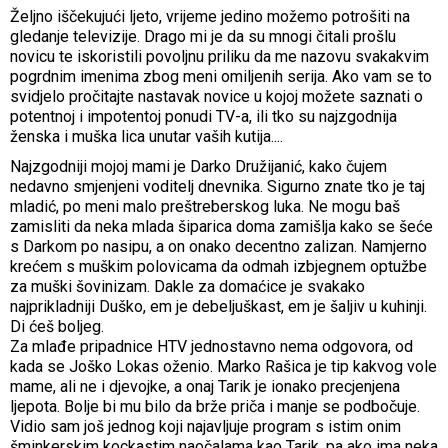
Željno iščekujući ljeto, vrijeme jedino možemo potrošiti na
gledanje televizije. Drago mi je da su mnogi čitali prošlu
novicu te iskoristili povoljnu priliku da me nazovu svakakvim
pogrdnim imenima zbog meni omiljenih serija. Ako vam se to
svidjelo pročitajte nastavak novice u kojoj možete saznati o
potentnoj i impotentoj ponudi TV-a, ili tko su najzgodnija
ženska i muška lica unutar vaših kutija....
Najzgodniji mojoj mami je Darko Družijanić, kako čujem
nedavno smjenjeni voditelj dnevnika. Sigurno znate tko je taj
mladić, po meni malo preštreberskog luka. Ne mogu baš
zamisliti da neka mlada šiparica doma zamišlja kako se šeće
s Darkom po nasipu, a on onako decentno zalizan. Namjerno
krećem s muškim polovicama da odmah izbjegnem optužbe
za muški šovinizam. Dakle za domaćice je svakako
najprikladniji Duško, em je debeljuškast, em je šaljiv u kuhinji.
Di ćeš boljeg.
Za mlađe pripadnice HTV jednostavno nema odgovora, od
kada se Joško Lokas oženio. Marko Rašica je tip kakvog vole
mame, ali ne i djevojke, a onaj Tarik je ionako precjenjena
ljepota. Bolje bi mu bilo da brže priča i manje se podbočuje.
Vidio sam još jednog koji najavljuje program s istim onim
šminkerskim kockastim naočalama kao Tarik, pa ako ima neka