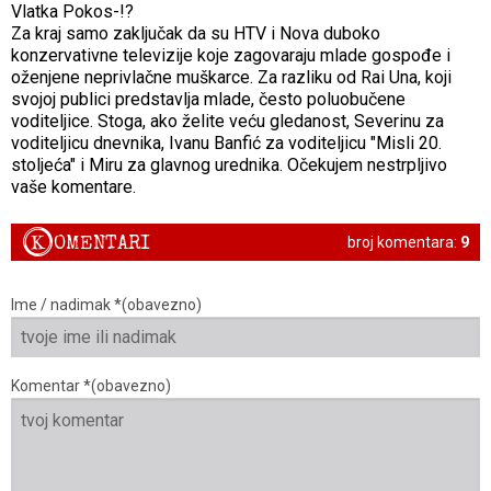
Vlatka Pokos-!?
Za kraj samo zaključak da su HTV i Nova duboko
konzervativne televizije koje zagovaraju mlade gospođe i
oženjene neprivlačne muškarce. Za razliku od Rai Una, koji
svojoj publici predstavlja mlade, često poluobučene
voditeljice. Stoga, ako želite veću gledanost, Severinu za
voditeljicu dnevnika, Ivanu Banfić za voditeljicu "Misli 20.
stoljeća" i Miru za glavnog urednika. Očekujem nestrpljivo
vaše komentare.
K
OMENTARI
broj komentara:
9
Ime / nadimak *(obavezno)
Komentar *(obavezno)