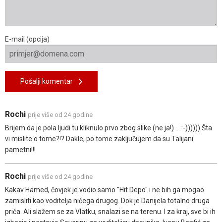
E-mail (opcija)
Pošalji komentar
Rochi
prije više od 24 godine
Brijem da je pola ljudi tu kliknulo prvo zbog slike (ne ja!) ... :-)))))) Šta
vi mislite o tome?!? Dakle, po tome zaključujem da su Talijani
pametni!!!
Rochi
prije više od 24 godine
Kakav Hamed, čovjek je vodio samo "Hit Depo" i ne bih ga mogao
zamisliti kao voditelja ničega drugog. Dok je Danijela totalno druga
priča. Ali slažem se za Vlatku, snalazi se na terenu. I za kraj, sve bi ih