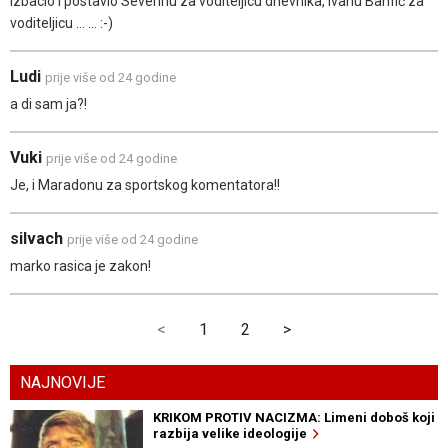
izbacio i postavio Severinu za voditeljicu dnevnika, Ivanu Banfić za
voditeljicu ... ... :-)
Ludi
prije više od 24 godine
a di sam ja?!
Vuki
prije više od 24 godine
Je, i Maradonu za sportskog komentatora!!
silvach
prije više od 24 godine
marko rasica je zakon!
<
1
2
>
NAJNOVIJE
KRIKOM PROTIV NACIZMA: Limeni doboš koji
razbija velike ideologije