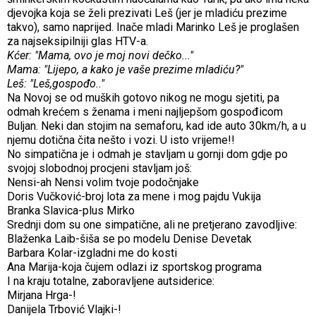
djevojka koja se želi prezivati Leš (jer je mladiću prezime
takvo), samo naprijed. Inače mladi Marinko Leš je proglašen
za najseksipilniji glas HTV-a.
Kćer: "Mama, ovo je moj novi dečko..."
Mama: "Lijepo, a kako je vaše prezime mladiću?"
Leš: "Leš,gospođo.."
Na Novoj se od muških gotovo nikog ne mogu sjetiti, pa
odmah krećem s ženama i meni najljepšom gospođicom
Buljan. Neki dan stojim na semaforu, kad ide auto 30km/h, a u
njemu dotična čita nešto i vozi. U isto vrijeme!!
No simpatična je i odmah je stavljam u gornji dom gdje po
svojoj slobodnoj procjeni stavljam još:
Nensi-ah Nensi volim tvoje podočnjake
Doris Vučković-broj lota za mene i mog pajdu Vukija
Branka Slavica-plus Mirko
Srednji dom su one simpatične, ali ne pretjerano zavodljive:
Blaženka Laib-šiša se po modelu Denise Devetak
Barbara Kolar-izgladni me do kosti
Ana Marija-koja čujem odlazi iz sportskog programa
I na kraju totalne, zaboravljene autsiderice:
Mirjana Hrga-!
Danijela Trbović Vlajki-!