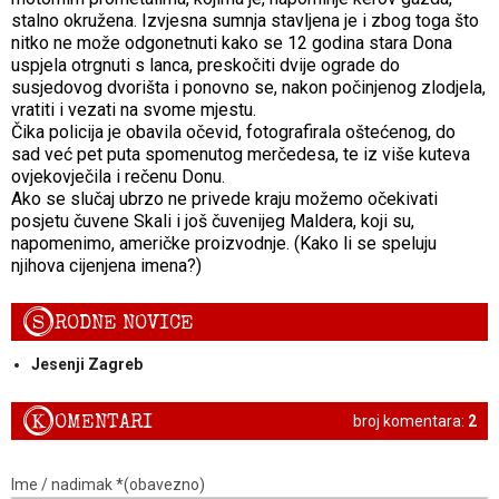
stalno okružena. Izvjesna sumnja stavljena je i zbog toga što
nitko ne može odgonetnuti kako se 12 godina stara Dona
uspjela otrgnuti s lanca, preskočiti dvije ograde do
susjedovog dvorišta i ponovno se, nakon počinjenog zlodjela,
vratiti i vezati na svome mjestu.
Čika policija je obavila očevid, fotografirala oštećenog, do
sad već pet puta spomenutog merčedesa, te iz više kuteva
ovjekovječila i rečenu Donu.
Ako se slučaj ubrzo ne privede kraju možemo očekivati
posjetu čuvene Skali i još čuvenijeg Maldera, koji su,
napomenimo, američke proizvodnje. (Kako li se speluju
njihova cijenjena imena?)
S
RODNE NOVICE
Jesenji Zagreb
K
OMENTARI
broj komentara:
2
Ime / nadimak *(obavezno)