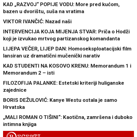
KAD „RAZVOJ“ POPIJE VODU: More pred kućom,
bazen u dvorištu, suša na vratima
VIKTOR IVANČIĆ: Nazad naši
INTERVENCIJA KOJA MIJENJA STVAR: Priča o Hodži
koji je izvukao mrtvog partizanskog komandanta
LIJEPA VEČER, LIJEP DAN: Homoseksploatacijski film
lansiran uz dramatični mučenički narativ
KAD STUDENTI NA KOSOVO KRENU: Memorandum 1 i
Memorandum 2 – isti
FILOZOFIJA PALANKE: Estetski kriteriji huliganske
zajednice
BORIS DEŽULOVIĆ: Kanye Westu ostala je samo
Hrvatska
„MALI ROMAN O TIŠINI“: Kaotična, zamršena i duboko
intimna knjiga