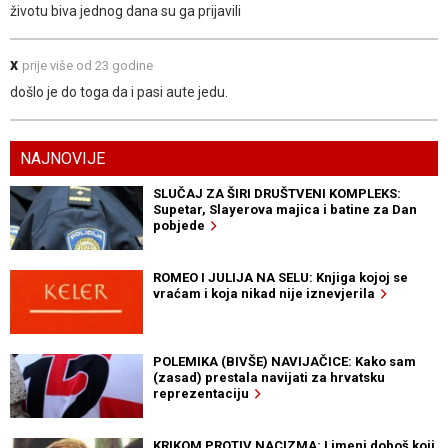
životu biva jednog dana su ga prijavili
x
prije više od 23 godine
došlo je do toga da i pasi aute jedu.
NAJNOVIJE
SLUČAJ ZA ŠIRI DRUŠTVENI KOMPLEKS:
Supetar, Slayerova majica i batine za Dan
pobjede
ROMEO I JULIJA NA SELU: Knjiga kojoj se
vraćam i koja nikad nije iznevjerila
POLEMIKA (BIVŠE) NAVIJAČICE: Kako sam
(zasad) prestala navijati za hrvatsku
reprezentaciju
KRIKOM PROTIV NACIZMA: Limeni doboš koji