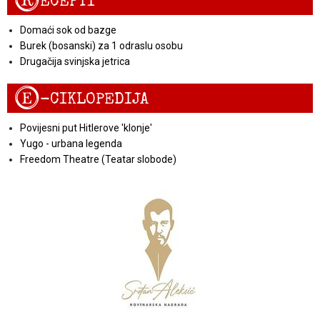
R
ECEPTI
Domaći sok od bazge
Burek (bosanski) za 1 odraslu osobu
Drugačija svinjska jetrica
E
-CIKLOPEDIJA
Povijesni put Hitlerove 'klonje'
Yugo - urbana legenda
Freedom Theatre (Teatar slobode)