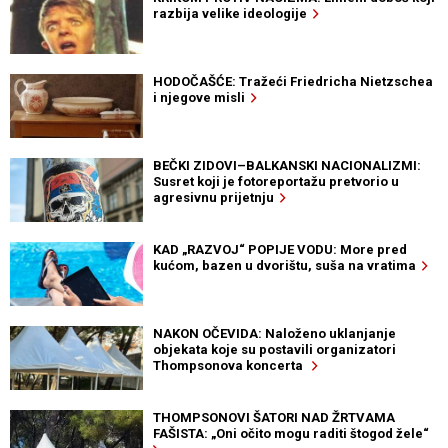
razbija velike ideologije
HODOČAŠĆE: Tražeći Friedricha Nietzschea
i njegove misli
BEČKI ZIDOVI–BALKANSKI NACIONALIZMI:
Susret koji je fotoreportažu pretvorio u
agresivnu prijetnju
KAD „RAZVOJ“ POPIJE VODU: More pred
kućom, bazen u dvorištu, suša na vratima
NAKON OČEVIDA: Naloženo uklanjanje
objekata koje su postavili organizatori
Thompsonova koncerta
THOMPSONOVI ŠATORI NAD ŽRTVAMA
FAŠISTA: „Oni očito mogu raditi štogod žele“