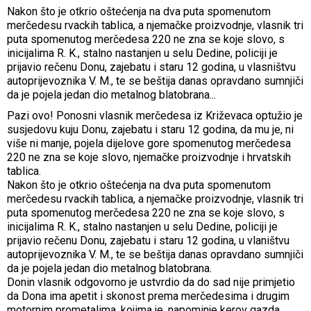
Nakon što je otkrio oštećenja na dva puta spomenutom
merčedesu rvackih tablica, a njemačke proizvodnje, vlasnik tri
puta spomenutog merčedesa 220 ne zna se koje slovo, s
inicijalima R. K., stalno nastanjen u selu Dedine, policiji je
prijavio rečenu Donu, zajebatu i staru 12 godina, u vlasništvu
autoprijevoznika V. M., te se beštija danas opravdano sumnjiči
da je pojela jedan dio metalnog blatobrana...
Pazi ovo! Ponosni vlasnik merčedesa iz Križevaca optužio je
susjedovu kuju Donu, zajebatu i staru 12 godina, da mu je, ni
više ni manje, pojela dijelove gore spomenutog merčedesa
220 ne zna se koje slovo, njemačke proizvodnje i hrvatskih
tablica.
Nakon što je otkrio oštećenja na dva puta spomenutom
merčedesu rvackih tablica, a njemačke proizvodnje, vlasnik tri
puta spomenutog merčedesa 220 ne zna se koje slovo, s
inicijalima R. K., stalno nastanjen u selu Dedine, policiji je
prijavio rečenu Donu, zajebatu i staru 12 godina, u vlaništvu
autoprijevoznika V. M., te se beštija danas opravdano sumnjiči
da je pojela jedan dio metalnog blatobrana.
Donin vlasnik odgovorno je ustvrdio da do sad nije primjetio
da Dona ima apetit i skonost prema merčedesima i drugim
motornim prometalima, kojima je, napominje kerov gazda,