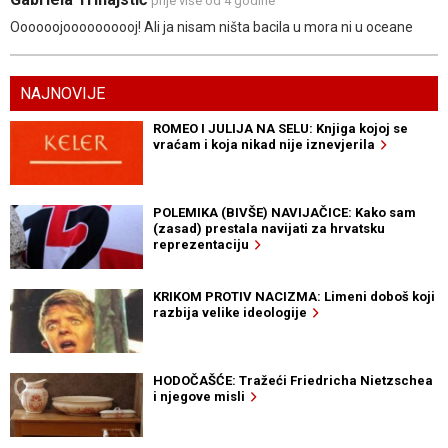
prije više od 4 godine
Oooooojoooooooooj! Ali ja nisam ništa bacila u mora ni u oceane
NAJNOVIJE
ROMEO I JULIJA NA SELU: Knjiga kojoj se
vraćam i koja nikad nije iznevjerila
POLEMIKA (BIVŠE) NAVIJAČICE: Kako sam
(zasad) prestala navijati za hrvatsku
reprezentaciju
KRIKOM PROTIV NACIZMA: Limeni doboš koji
razbija velike ideologije
HODOČAŠĆE: Tražeći Friedricha Nietzschea
i njegove misli