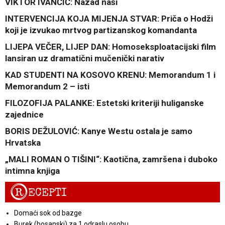
VIKTOR IVANČIĆ: Nazad naši
INTERVENCIJA KOJA MIJENJA STVAR: Priča o Hodži
koji je izvukao mrtvog partizanskog komandanta
LIJEPA VEČER, LIJEP DAN: Homoseksploatacijski film
lansiran uz dramatični mučenički narativ
KAD STUDENTI NA KOSOVO KRENU: Memorandum 1 i
Memorandum 2 – isti
FILOZOFIJA PALANKE: Estetski kriteriji huliganske
zajednice
BORIS DEŽULOVIĆ: Kanye Westu ostala je samo
Hrvatska
„MALI ROMAN O TIŠINI“: Kaotična, zamršena i duboko
intimna knjiga
R
ECEPTI
Domaći sok od bazge
Burek (bosanski) za 1 odraslu osobu