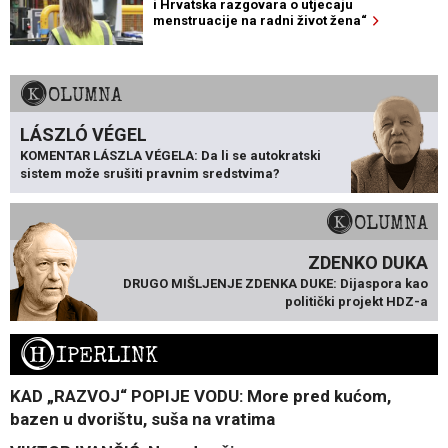
i Hrvatska razgovara o utjecaju
menstruacije na radni život žena“
KOLUMNA
LÁSZLÓ VÉGEL
KOMENTAR LÁSZLA VÉGELA: Da li se autokratski
sistem može srušiti pravnim sredstvima?
KOLUMNA
ZDENKO DUKA
DRUGO MIŠLJENJE ZDENKA DUKE: Dijaspora kao
politički projekt HDZ-a
H
IPERLINK
KAD „RAZVOJ“ POPIJE VODU: More pred kućom,
bazen u dvorištu, suša na vratima