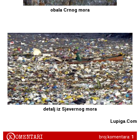
obala Crnog mora
detalj iz Sjevernog mora
Lupiga.Com
K
OMENTARI
broj komentara:
1