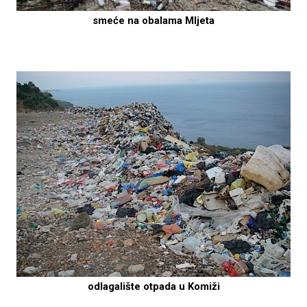
smeće na obalama Mljeta
odlagalište otpada u Komiži