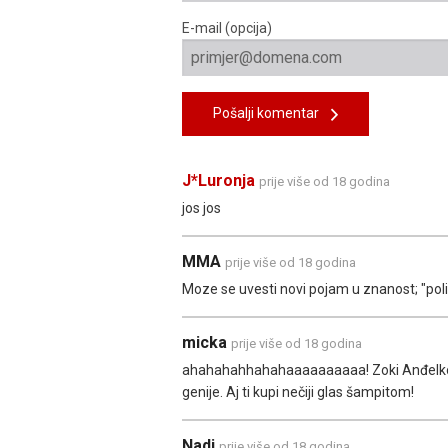
E-mail (opcija)
Pošalji komentar
J*Luronja
prije više od 18 godina
jos jos
MMA
prije više od 18 godina
Moze se uvesti novi pojam u znanost; "polit
micka
prije više od 18 godina
ahahahahhahahaaaaaaaaaa! Zoki Anđelkovi
genije. Aj ti kupi nečiji glas šampitom!
Nadi
prije više od 18 godina