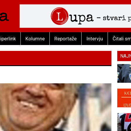
iperlink
Kolumne
Reportaže
Intervju
Čitali s
NAJ