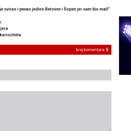
svirao i pevao jedino Betoven i Šopen jer sam bio mali"
a
mjera
kurioziteta
broj komentara:
5