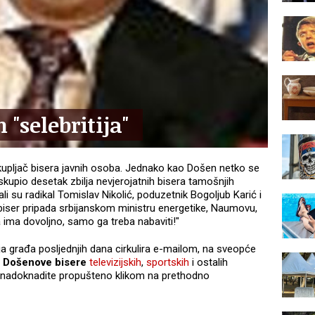
 "selebritija"
ikupljač bisera javnih osoba. Jednako kao Došen netko se
kupio desetak zbilja nevjerojatnih bisera tamošnjih
ali su radikal Tomislav Nikolić, poduzetnik Bogoljub Karić i
i biser pripada srbijanskom ministru energetike, Naumovu,
a ima dovoljno, samo ga treba nabaviti!"
ja građa posljednjih dana cirkulira e-mailom, na sveopće
Došenove bisere
televizijskih
,
sportskih
i ostalih
 nadoknadite propušteno klikom na prethodno