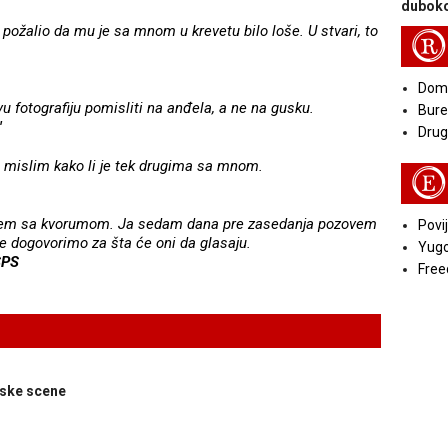
duboko
 požalio da mu je sa mnom u krevetu bilo loše. U stvari, to
R
Doma
u fotografiju pomisliti na anđela, a ne na gusku.
Bure
"
Druga
mislim kako li je tek drugima sa mnom.
E
oblem sa kvorumom. Ja sedam dana pre zasedanja pozovem
Povij
e dogovorimo za šta će oni da glasaju.
Yugo
SPS
Free
rske scene