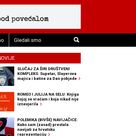
mo
Gledali smo
NOVIJE
SLUČAJ ZA ŠIRI DRUŠTVENI
KOMPLEKS: Supetar, Slayerova
majica i batine za Dan pobjede
ROMEO I JULIJA NA SELU: Knjiga
kojoj se vraćam i koja nikad nije
iznevjerila
POLEMIKA (BIVŠE) NAVIJAČICE:
Kako sam (zasad) prestala
navijati za hrvatsku
reprezentaciju