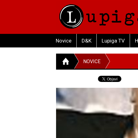
Novice
D&K
Lupiga TV
H
NOVICE