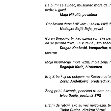
Da bi mi se svideo, muškarac mora da im
nešto u glavi.
Maja Nikolić, pevačica
Obožavam žene i uživam u seksu isključ
Nedeljko Bajić Baja, pevač
Goran Bregović bi, kad uzima romske pe
da se pesma zove "Te kuravle", što znači
Dragan Knežević, kompozitor
, 
pjesme
Moja inspiracija, moja vizija, moja želja, m
Bogoljub Karić, biznismen
Broj Srba koji su pobijeni na Kosovu os
Zoran Anđelković, predsjednik
Zbog prisluškivanja, ponekad tri sata ne
Ivica Dačić, poslanik SPS
Držim da ratovi, ako su već neizbježni, t
Todor Dutina, direktor "Srne"