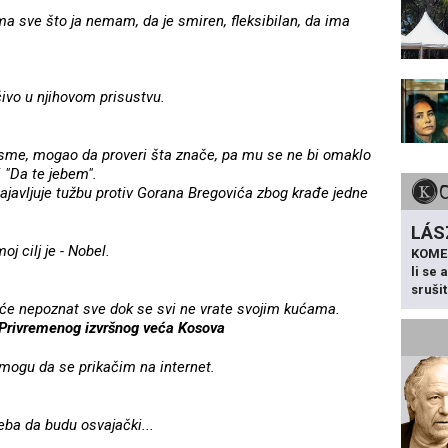
a sve što ja nemam, da je smiren, fleksibilan, da ima
ivo u njihovom prisustvu.
sme, mogao da proveri šta znače, pa mu se ne bi omaklo
 "Da te jebem".
najavljuje tužbu protiv Gorana Bregovića zbog krađe jedne
LÁS
oj cilj je - Nobel.
KOME
li se
sruši
taće nepoznat sve dok se svi ne vrate svojim kućama.
 Privremenog izvršnog veća Kosova
 mogu da se prikačim na internet.
reba da budu osvajački...