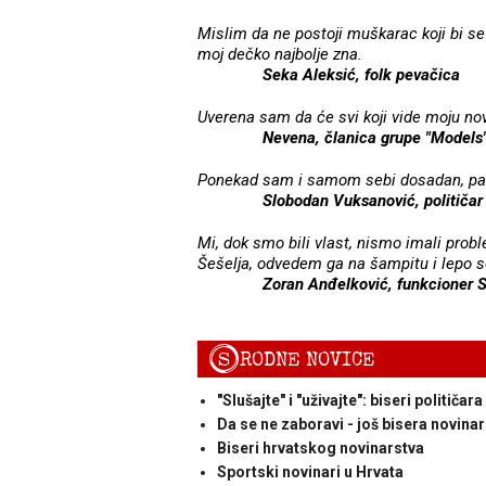
Mislim da ne postoji muškarac koji bi se
moj dečko najbolje zna.
Seka Aleksić, folk pevačica
Uverena sam da će svi koji vide moju nov
Nevena, članica grupe "Models
Ponekad sam i samom sebi dosadan, pa 
Slobodan Vuksanović, političar
Mi, dok smo bili vlast, nismo imali pr
Šešelja, odvedem ga na šampitu i lepo s
Zoran Anđelković, funkcioner 
S
RODNE NOVICE
"Slušajte" i "uživajte": biseri političara
Da se ne zaboravi - još bisera novina
Biseri hrvatskog novinarstva
Sportski novinari u Hrvata