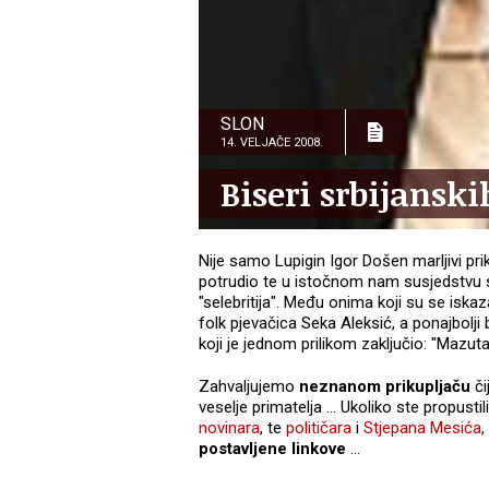
SLON
14. VELJAČE 2008.
Biseri srbijanskih
Nije samo Lupigin Igor Došen marljivi pr
potrudio te u istočnom nam susjedstvu s
"selebritija". Među onima koji su se iskaz
folk pjevačica Seka Aleksić, a ponajbolj
koji je jednom prilikom zaključio: "Mazut
Zahvaljujemo
neznanom prikupljaču
či
veselje primatelja ... Ukoliko ste propustili
novinara
, te
političara
i
Stjepana Mesića
,
postavljene linkove
...