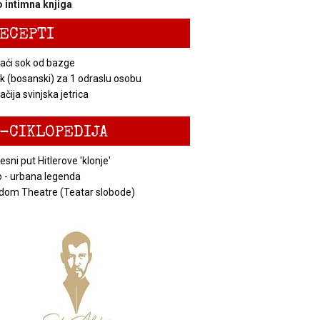
 intimna knjiga
ECEPTI
ći sok od bazge
k (bosanski) za 1 odraslu osobu
čija svinjska jetrica
-CIKLOPEDIJA
esni put Hitlerove 'klonje'
 - urbana legenda
dom Theatre (Teatar slobode)