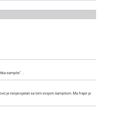
ika sampite" ...
ć je nevjerojatan sa tom svojom šampitom. Ma frajer je