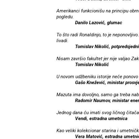
Amerikanci funkcionišu na principu obrn
pogledu.
Danilo Lazović, glumac
To što radi Ronaldinjo, to je neponovlji
livadi.
Tomislav Nikolić, potpredsjedn
Nisam završio fakultet jer nije valjao Zak
Tomislav Nikolić
U novom udžbeniku istorije neće ponovo pa
Gašo Knežević, ministar prosvj
Mazuta ima dovoljno, samo ga treba naba
Radomir Naumov, ministar ener
Jednog dana ću imati svog ličnog čitača k
Vendi, estradna umetnica
Kao veliki kolekcionar starina i umetničk
Vera Matović, estradna umetni