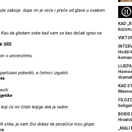
H
ute saksije: dupe im je veće i preče od glave u svakom
KAD „R
kućom,
vo. Kao da gledam sebe kad sam se kao dečak igrao na
VIKTOR
ik SRS
INTERV
Hodži 
on o univerzitetu.
koman
LIJEPA
Homose
rtizani pobediti, a četnici izgubiti.
dramat
ete
KAD S
viti.
Memora
getike
FILOZO
huliga
oji će mi čitati knjige dok ja radim.
BORIS 
Hrvats
ih slika, ja sam živi dokaz da pevačice nisu glupe.
„MALI 
ca