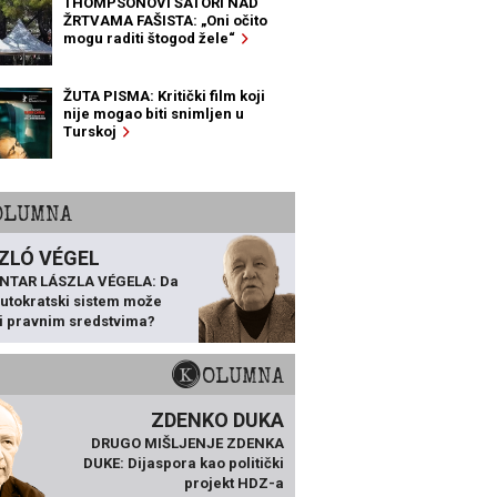
THOMPSONOVI ŠATORI NAD
ŽRTVAMA FAŠISTA: „Oni očito
mogu raditi štogod žele“
ŽUTA PISMA: Kritički film koji
nije mogao biti snimljen u
Turskoj
KOLUMNA
ZLÓ VÉGEL
NTAR LÁSZLA VÉGELA: Da
 autokratski sistem može
ti pravnim sredstvima?
KOLUMNA
ZDENKO DUKA
DRUGO MIŠLJENJE ZDENKA
DUKE: Dijaspora kao politički
projekt HDZ-a