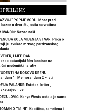
IPERLINK
AZVOJ“ POPIJE VODU: More pred
 bazen u dvorištu, suša na vratima
 IVANČIĆ: Nazad naši
ENCIJA KOJA MIJENJA STVAR: Priča o
koji je izvukao mrtvog partizanskog
danta
 VEČER, LIJEP DAN:
ksploatacijski film lansiran uz
ični mučenički narativ
TUDENTI NA KOSOVO KRENU:
ndum 1 i Memorandum 2 – isti
FIJA PALANKE: Estetski kriteriji
nske zajednice
DEŽULOVIĆ: Kanye Westu ostala je samo
ka
ROMAN O TIŠINI“: Kaotična, zamršena i