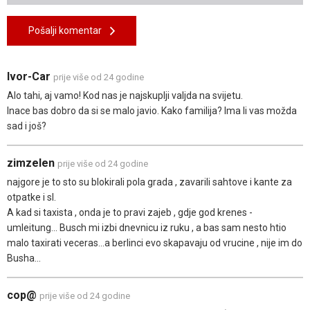
Pošalji komentar
Ivor-Car
prije više od 24 godine
Alo tahi, aj vamo! Kod nas je najskuplji valjda na svijetu.
Inace bas dobro da si se malo javio. Kako familija? Ima li vas možda
sad i još?
zimzelen
prije više od 24 godine
najgore je to sto su blokirali pola grada , zavarili sahtove i kante za
otpatke i sl.
A kad si taxista , onda je to pravi zajeb , gdje god krenes -
umleitung... Busch mi izbi dnevnicu iz ruku , a bas sam nesto htio
malo taxirati veceras...a berlinci evo skapavaju od vrucine , nije im do
Busha...
cop@
prije više od 24 godine