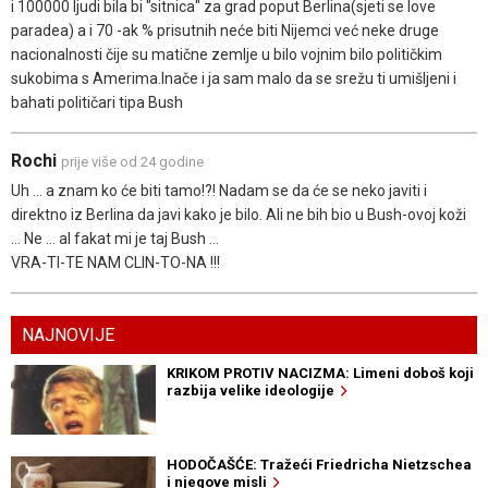
i 100000 ljudi bila bi "sitnica" za grad poput Berlina(sjeti se love
paradea) a i 70 -ak % prisutnih neće biti Nijemci već neke druge
nacionalnosti čije su matične zemlje u bilo vojnim bilo političkim
sukobima s Amerima.Inače i ja sam malo da se srežu ti umišljeni i
bahati političari tipa Bush
Rochi
prije više od 24 godine
Uh ... a znam ko će biti tamo!?! Nadam se da će se neko javiti i
direktno iz Berlina da javi kako je bilo. Ali ne bih bio u Bush-ovoj koži
... Ne ... al fakat mi je taj Bush ...
VRA-TI-TE NAM CLIN-TO-NA !!!
NAJNOVIJE
KRIKOM PROTIV NACIZMA: Limeni doboš koji
razbija velike ideologije
HODOČAŠĆE: Tražeći Friedricha Nietzschea
i njegove misli