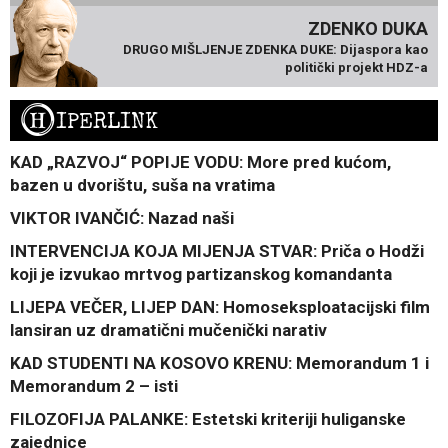
ZDENKO DUKA
DRUGO MIŠLJENJE ZDENKA DUKE: Dijaspora kao
politički projekt HDZ-a
H
IPERLINK
KAD „RAZVOJ“ POPIJE VODU: More pred kućom,
bazen u dvorištu, suša na vratima
VIKTOR IVANČIĆ: Nazad naši
INTERVENCIJA KOJA MIJENJA STVAR: Priča o Hodži
koji je izvukao mrtvog partizanskog komandanta
LIJEPA VEČER, LIJEP DAN: Homoseksploatacijski film
lansiran uz dramatični mučenički narativ
KAD STUDENTI NA KOSOVO KRENU: Memorandum 1 i
Memorandum 2 – isti
FILOZOFIJA PALANKE: Estetski kriteriji huliganske
zajednice