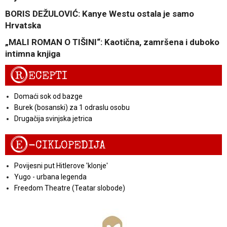
BORIS DEŽULOVIĆ: Kanye Westu ostala je samo
Hrvatska
„MALI ROMAN O TIŠINI“: Kaotična, zamršena i duboko
intimna knjiga
R
ECEPTI
Domaći sok od bazge
Burek (bosanski) za 1 odraslu osobu
Drugačija svinjska jetrica
E
-CIKLOPEDIJA
Povijesni put Hitlerove 'klonje'
Yugo - urbana legenda
Freedom Theatre (Teatar slobode)