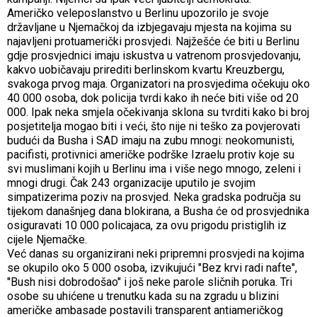
Američko veleposlanstvo u Berlinu upozorilo je svoje
državljane u Njemačkoj da izbjegavaju mjesta na kojima su
najavljeni protuamerički prosvjedi. Najžešće će biti u Berlinu
gdje prosvjednici imaju iskustva u vatrenom prosvjedovanju,
kakvo uobičavaju prirediti berlinskom kvartu Kreuzbergu,
svakoga prvog maja. Organizatori na prosvjedima očekuju oko
40 000 osoba, dok policija tvrdi kako ih neće biti više od 20
000. Ipak neka smjela očekivanja sklona su tvrditi kako bi broj
posjetitelja mogao biti i veći, što nije ni teško za povjerovati
budući da Busha i SAD imaju na zubu mnogi: neokomunisti,
pacifisti, protivnici američke podrške Izraelu protiv koje su
svi muslimani kojih u Berlinu ima i više nego mnogo, zeleni i
mnogi drugi. Čak 243 organizacije uputilo je svojim
simpatizerima poziv na prosvjed. Neka gradska područja su
tijekom današnjeg dana blokirana, a Busha će od prosvjednika
osiguravati 10 000 policajaca, za ovu prigodu pristiglih iz
cijele Njemačke.
Već danas su organizirani neki pripremni prosvjedi na kojima
se okupilo oko 5 000 osoba, izvikujući "Bez krvi radi nafte",
"Bush nisi dobrodošao" i još neke parole sličnih poruka. Tri
osobe su uhićene u trenutku kada su na zgradu u blizini
američke ambasade postavili transparent antiameričkog