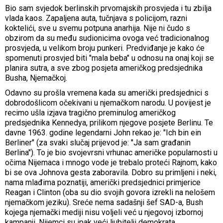
Bio sam svjedok berlinskih prvomajskih prosvjeda i tu zbilja
vlada kaos. Zapaljena auta, tučnjava s policijom, razni
koktelići, sve u svemu potpuna anarhija. Nije ni čudo s
obzirom da su među sudionicima ovoga već tradicionalnog
prosvjeda, u velikom broju punkeri. Predviđanje je kako će
spomenuti prosvjed biti "mala beba" u odnosu na onaj koji se
planira sutra, a sve zbog posjeta američkog predsjednika
Busha, Njemačkoj.
Odavno su prošla vremena kada su američki predsjednici s
dobrodošlicom očekivani u njemačkom narodu. U povijest je
recimo ušla izjava tragično preminulog američkog
predsjednika Kennedya, prilikom njegove posjete Berlinu. Te
davne 1963. godine legendarni John rekao je: "Ich bin ein
Berliner" (za svaki slučaj prijevod je: "Ja sam građanin
Berlina"). To je bio svojevrsni vrhunac američke popularnosti u
očima Nijemaca i mnogo vode je trebalo proteći Rajnom, kako
bi se ova Johnova gesta zaboravila. Dobro su primljeni i neki,
nama mlađima poznatiji, američki predsjednici primjerice
Reagan i Clinton (oba su dio svojih govora izrekli na nelošem
njemačkom jeziku). Sreće nema sadašnji šef SAD-a, Bush
kojega njemački mediji nisu voljeli već u njegovoj izbornoj
kampanji. Nijemci su ipak veći ljubitelji demokrata.