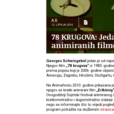
A.B.
12. LIPNJA 2016.
78 KRUGOVA: Jeda
animiranih film
Georges Schwizgebel
jedan je od najv
Njegov film
„78 krugova“
iz 1985. godi
prema popisu koji je 2006. godine objavi
Annecyju, Zagrebu, Hirošimi, Stuttgartu, 
Na Animafestu 2010. godine prikazana je 
njegov se kratki animirani film
„Erlkönig
Ovogodišnji Svjetski festival animiranog
kratkometražno i dugometražno izdanje pr
nego se informirajte što to vrijedi po
program potražite na službenim
stranica