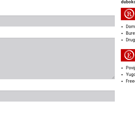
duboko
R
Doma
Bure
Druga
E
Povij
Yugo
Free