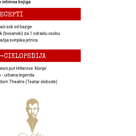
 intimna knjiga
ECEPTI
ći sok od bazge
k (bosanski) za 1 odraslu osobu
čija svinjska jetrica
-CIKLOPEDIJA
esni put Hitlerove 'klonje'
 - urbana legenda
dom Theatre (Teatar slobode)