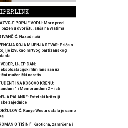
IPERLINK
AZVOJ“ POPIJE VODU: More pred
 bazen u dvorištu, suša na vratima
 IVANČIĆ: Nazad naši
ENCIJA KOJA MIJENJA STVAR: Priča o
koji je izvukao mrtvog partizanskog
danta
 VEČER, LIJEP DAN:
ksploatacijski film lansiran uz
ični mučenički narativ
TUDENTI NA KOSOVO KRENU:
ndum 1 i Memorandum 2 – isti
FIJA PALANKE: Estetski kriteriji
nske zajednice
DEŽULOVIĆ: Kanye Westu ostala je samo
ka
ROMAN O TIŠINI“: Kaotična, zamršena i