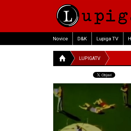
Novice
D&K
Lupiga TV
H
LUPIGATV