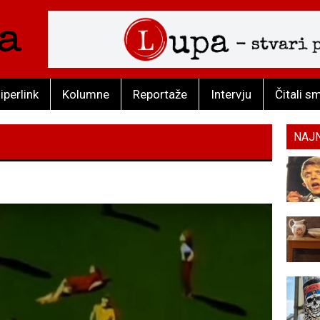
iperlink
Kolumne
Reportaže
Intervju
Čitali s
NAJ