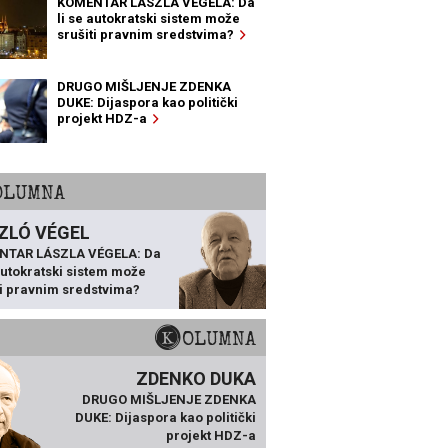
KOMENTAR LÁSZLA VÉGELA: Da
li se autokratski sistem može
srušiti pravnim sredstvima?
DRUGO MIŠLJENJE ZDENKA
DUKE: Dijaspora kao politički
projekt HDZ-a
KOLUMNA
ZLÓ VÉGEL
NTAR LÁSZLA VÉGELA: Da
 autokratski sistem može
ti pravnim sredstvima?
KOLUMNA
ZDENKO DUKA
DRUGO MIŠLJENJE ZDENKA
DUKE: Dijaspora kao politički
projekt HDZ-a