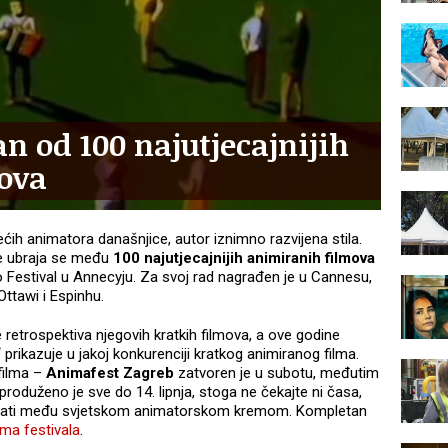
n od 100 najutjecajnijih
ova
ećih animatora današnjice, autor iznimno razvijena stila.
ne ubraja se među
100 najutjecajnijih animiranih filmova
o Festival u Annecyju. Za svoj rad nagrađen je u Cannesu,
Ottawi i Espinhu.
retrospektiva njegovih kratkih filmova, a ove godine
“
prikazuje u jakoj konkurenciji kratkog animiranog filma.
 filma –
Animafest Zagreb
zatvoren je u subotu, međutim
oduženo je sve do 14. lipnja, stoga ne čekajte ni časa,
gledati među svjetskom animatorskom kremom. Kompletan
ma festivala
.