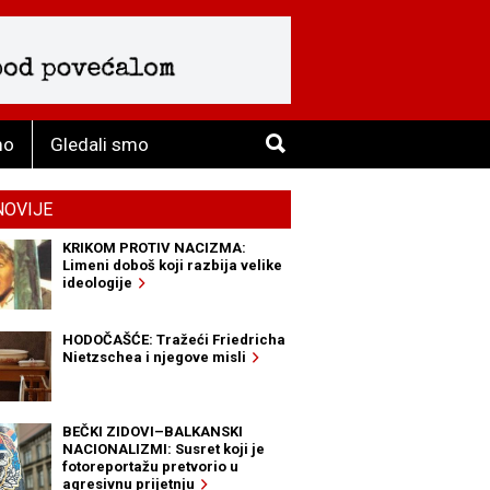
mo
Gledali smo
NOVIJE
KRIKOM PROTIV NACIZMA:
Limeni doboš koji razbija velike
ideologije
HODOČAŠĆE: Tražeći Friedricha
Nietzschea i njegove misli
BEČKI ZIDOVI–BALKANSKI
NACIONALIZMI: Susret koji je
fotoreportažu pretvorio u
agresivnu prijetnju