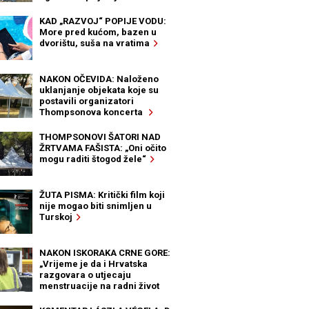
KAD „RAZVOJ“ POPIJE VODU:
More pred kućom, bazen u
dvorištu, suša na vratima
NAKON OČEVIDA: Naloženo
uklanjanje objekata koje su
postavili organizatori
Thompsonova koncerta
THOMPSONOVI ŠATORI NAD
ŽRTVAMA FAŠISTA: „Oni očito
mogu raditi štogod žele“
ŽUTA PISMA: Kritički film koji
nije mogao biti snimljen u
Turskoj
NAKON ISKORAKA CRNE GORE:
„Vrijeme je da i Hrvatska
razgovara o utjecaju
menstruacije na radni život
žena“