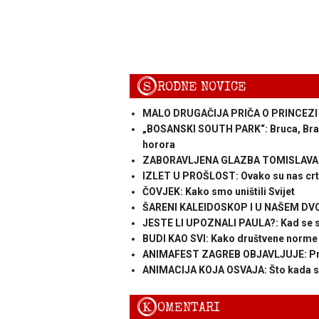
S
RODNE NOVICE
MALO DRUGAČIJA PRIČA O PRINCEZI I Ž
„BOSANSKI SOUTH PARK“: Bruca, Braca
horora
ZABORAVLJENA GLAZBA TOMISLAVA SI
IZLET U PROŠLOST: Ovako su nas crtani
ČOVJEK: Kako smo uništili Svijet
ŠARENI KALEIDOSKOP I U NAŠEM DVORI
JESTE LI UPOZNALI PAULA?: Kad se s
BUDI KAO SVI: Kako društvene norme u
ANIMAFEST ZAGREB OBJAVLJUJE: Prijav
ANIMACIJA KOJA OSVAJA: Što kada se 
K
OMENTARI