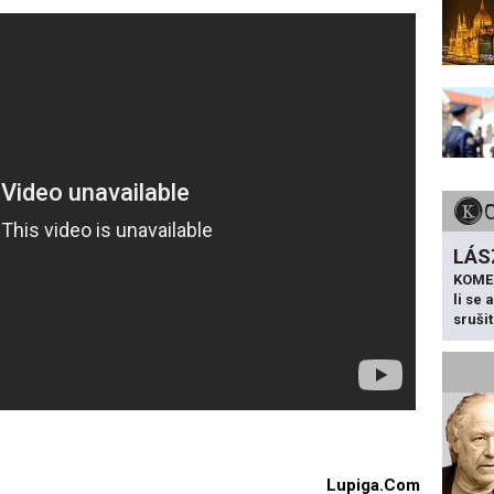
LÁS
KOME
li se
sruši
Lupiga.Com