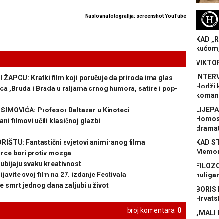
H
Naslovna fotografija: screenshot YouTube
KAD „R
kućom,
VIKTOR
INTERV
APCU: Kratki film koji poručuje da priroda ima glas
Hodži 
 ,Bruda i Brada u raljama crnog humora, satire i pop-
koman
LIJEPA
MOVIĆA: Profesor Baltazar u Kinoteci
Homose
 filmovi učili klasičnoj glazbi
dramat
KAD S
ŠTU: Fantastični svjetovi animiranog filma
Memora
rce bori protiv mozga
bijaju svaku kreativnost
FILOZO
ite svoj film na 27. izdanje Festivala
huliga
smrt jednog dana zaljubi u život
BORIS 
Hrvats
broj komentara:
0
„MALI 