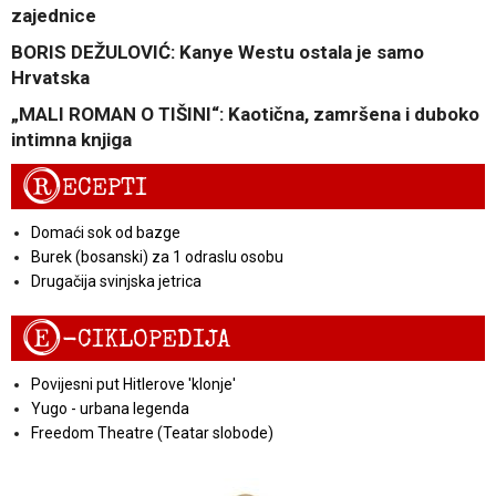
zajednice
BORIS DEŽULOVIĆ: Kanye Westu ostala je samo
Hrvatska
„MALI ROMAN O TIŠINI“: Kaotična, zamršena i duboko
intimna knjiga
R
ECEPTI
Domaći sok od bazge
Burek (bosanski) za 1 odraslu osobu
Drugačija svinjska jetrica
E
-CIKLOPEDIJA
Povijesni put Hitlerove 'klonje'
Yugo - urbana legenda
Freedom Theatre (Teatar slobode)