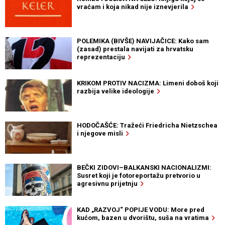
vraćam i koja nikad nije iznevjerila
POLEMIKA (BIVŠE) NAVIJAČICE: Kako sam
(zasad) prestala navijati za hrvatsku
reprezentaciju
KRIKOM PROTIV NACIZMA: Limeni doboš koji
razbija velike ideologije
HODOČAŠĆE: Tražeći Friedricha Nietzschea
i njegove misli
BEČKI ZIDOVI–BALKANSKI NACIONALIZMI:
Susret koji je fotoreportažu pretvorio u
agresivnu prijetnju
KAD „RAZVOJ“ POPIJE VODU: More pred
kućom, bazen u dvorištu, suša na vratima