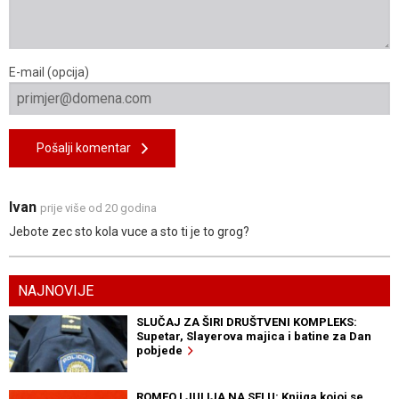
E-mail (opcija)
Pošalji komentar
Ivan
prije više od 20 godina
Jebote zec sto kola vuce a sto ti je to grog?
NAJNOVIJE
SLUČAJ ZA ŠIRI DRUŠTVENI KOMPLEKS:
Supetar, Slayerova majica i batine za Dan
pobjede
ROMEO I JULIJA NA SELU: Knjiga kojoj se