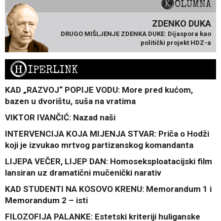
KOLUMNA
ZDENKO DUKA
DRUGO MIŠLJENJE ZDENKA DUKE: Dijaspora kao
politički projekt HDZ-a
H
IPERLINK
KAD „RAZVOJ“ POPIJE VODU: More pred kućom,
bazen u dvorištu, suša na vratima
VIKTOR IVANČIĆ: Nazad naši
INTERVENCIJA KOJA MIJENJA STVAR: Priča o Hodži
koji je izvukao mrtvog partizanskog komandanta
LIJEPA VEČER, LIJEP DAN: Homoseksploatacijski film
lansiran uz dramatični mučenički narativ
KAD STUDENTI NA KOSOVO KRENU: Memorandum 1 i
Memorandum 2 – isti
FILOZOFIJA PALANKE: Estetski kriteriji huliganske