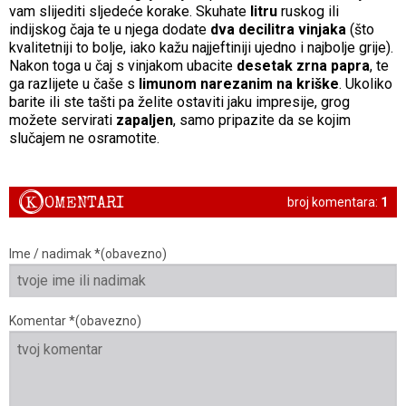
vam slijediti sljedeće korake. Skuhate
litru
ruskog ili
indijskog čaja te u njega dodate
dva decilitra
vinjaka
(što
kvalitetniji to bolje, iako kažu najjeftiniji ujedno i najbolje grije).
Nakon toga u čaj s vinjakom ubacite
desetak zrna papra
, te
ga razlijete u čaše s
limunom narezanim na kriške
. Ukoliko
barite ili ste tašti pa želite ostaviti jaku impresije, grog
možete servirati
zapaljen
, samo pripazite da se kojim
slučajem ne osramotite.
K
OMENTARI
broj komentara:
1
Ime / nadimak *(obavezno)
Komentar *(obavezno)