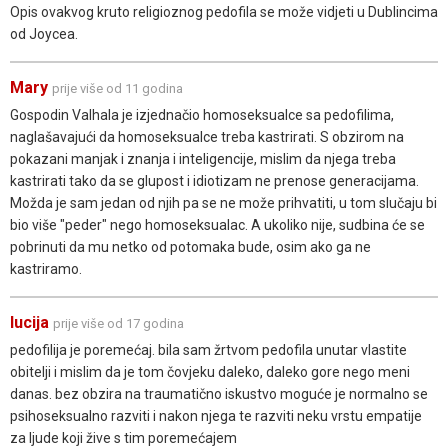
Opis ovakvog kruto religioznog pedofila se može vidjeti u Dublincima
od Joycea.
Mary
prije više od 11 godina
Gospodin Valhala je izjednačio homoseksualce sa pedofilima,
naglašavajući da homoseksualce treba kastrirati. S obzirom na
pokazani manjak i znanja i inteligencije, mislim da njega treba
kastrirati tako da se glupost i idiotizam ne prenose generacijama.
Možda je sam jedan od njih pa se ne može prihvatiti, u tom slučaju bi
bio više "peder" nego homoseksualac. A ukoliko nije, sudbina će se
pobrinuti da mu netko od potomaka bude, osim ako ga ne
kastriramo.
lucija
prije više od 17 godina
pedofilija je poremećaj. bila sam žrtvom pedofila unutar vlastite
obitelji i mislim da je tom čovjeku daleko, daleko gore nego meni
danas. bez obzira na traumatično iskustvo moguće je normalno se
psihoseksualno razviti i nakon njega te razviti neku vrstu empatije
za ljude koji žive s tim poremećajem