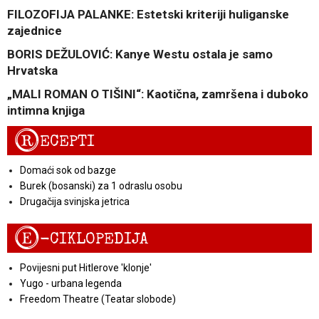
FILOZOFIJA PALANKE: Estetski kriteriji huliganske
zajednice
BORIS DEŽULOVIĆ: Kanye Westu ostala je samo
Hrvatska
„MALI ROMAN O TIŠINI“: Kaotična, zamršena i duboko
intimna knjiga
R
ECEPTI
Domaći sok od bazge
Burek (bosanski) za 1 odraslu osobu
Drugačija svinjska jetrica
E
-CIKLOPEDIJA
Povijesni put Hitlerove 'klonje'
Yugo - urbana legenda
Freedom Theatre (Teatar slobode)