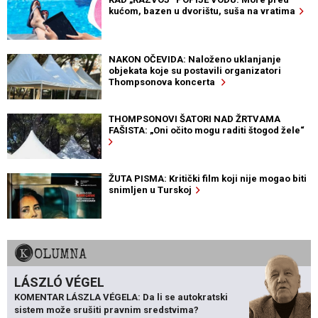
kućom, bazen u dvorištu, suša na vratima
NAKON OČEVIDA: Naloženo uklanjanje
objekata koje su postavili organizatori
Thompsonova koncerta
THOMPSONOVI ŠATORI NAD ŽRTVAMA
FAŠISTA: „Oni očito mogu raditi štogod žele“
ŽUTA PISMA: Kritički film koji nije mogao biti
snimljen u Turskoj
KOLUMNA
LÁSZLÓ VÉGEL
KOMENTAR LÁSZLA VÉGELA: Da li se autokratski
sistem može srušiti pravnim sredstvima?