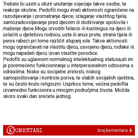
Trebalo bi uzeti u obzir unutarnje osjećaje takve osobe, te
reakcije okoline. Pedofili mogu imati aktivnosti ograničene na
razodijevanje i promatranje djece; izlaganje vlastitog tijela;
samozadovoljavanje pred djecom ili dodirivanje spolovila i
maženje djece.Mogu izvoditi felacio ili kunilingus na djeci ili
uvlačiti u djetetovu rodnicu, usta ili anus prste, strana tijela ili
penis rabeći pri tome različit stupanj sile. Takve aktivnosti
mogu ograničavati na vlastitu djecu, usvojenu djecu, rođake ili
mogu napadati djecu izvan vlastite porodice.
Pedofili su uglavnom normalnog intelektualnog statusa,ali im
je poremećeno funkcioniranje u interpersonalnim odnosima s
odraslima. Niske su socijalne zrelosti, niskog
samopoštovanja i kontrole poriva, te slabih socijalnih vještina,
te su često kruto religiozni. Usprkos tome, većina pedofila
izvanredno funkcionira u mnogim područjima života. Možda
skoro svaki dan srećete jednog.
K
OMENTARI
broj komentara:
6