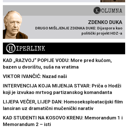
KOLUMNA
ZDENKO DUKA
DRUGO MIŠLJENJE ZDENKA DUKE: Dijaspora kao
politički projekt HDZ-a
H
IPERLINK
KAD „RAZVOJ“ POPIJE VODU: More pred kućom,
bazen u dvorištu, suša na vratima
VIKTOR IVANČIĆ: Nazad naši
INTERVENCIJA KOJA MIJENJA STVAR: Priča o Hodži
koji je izvukao mrtvog partizanskog komandanta
LIJEPA VEČER, LIJEP DAN: Homoseksploatacijski film
lansiran uz dramatični mučenički narativ
KAD STUDENTI NA KOSOVO KRENU: Memorandum 1 i
Memorandum 2 – isti