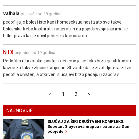
valhala
prije više od 18 godina
pedofilija je bolest isto kao i homoseksualnost zato sve takve
bolesnike treba kastrirati i natjerati ih da pojedu svoja jaja imal je
hitler pravo kaj je davil pedere u komorama
N I X
prije više od 19 godina
Pedofilija u hrvatskoj postoji i necemo je se tako brzo rjesiti kad su
kazne za takve zlocine smjesne. Shvatite da je zivot djeteta-zrtve
pedofila unisten, a otkriveni slucajevi brzo padaju u zaborav.
<
1
2
>
NAJNOVIJE
SLUČAJ ZA ŠIRI DRUŠTVENI KOMPLEKS:
Supetar, Slayerova majica i batine za Dan
pobjede