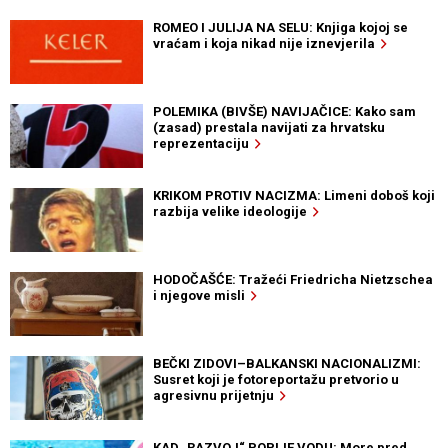
ROMEO I JULIJA NA SELU: Knjiga kojoj se
vraćam i koja nikad nije iznevjerila
POLEMIKA (BIVŠE) NAVIJAČICE: Kako sam
(zasad) prestala navijati za hrvatsku
reprezentaciju
KRIKOM PROTIV NACIZMA: Limeni doboš koji
razbija velike ideologije
HODOČAŠĆE: Tražeći Friedricha Nietzschea
i njegove misli
BEČKI ZIDOVI–BALKANSKI NACIONALIZMI:
Susret koji je fotoreportažu pretvorio u
agresivnu prijetnju
KAD „RAZVOJ“ POPIJE VODU: More pred