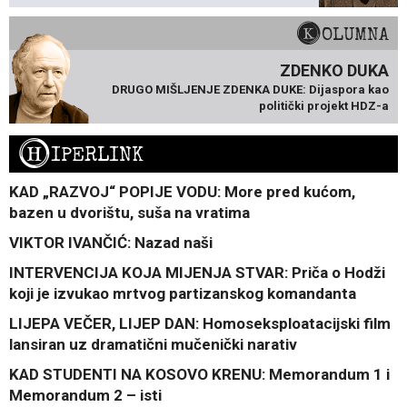
KOLUMNA
ZDENKO DUKA
DRUGO MIŠLJENJE ZDENKA DUKE: Dijaspora kao
politički projekt HDZ-a
H
IPERLINK
KAD „RAZVOJ“ POPIJE VODU: More pred kućom,
bazen u dvorištu, suša na vratima
VIKTOR IVANČIĆ: Nazad naši
INTERVENCIJA KOJA MIJENJA STVAR: Priča o Hodži
koji je izvukao mrtvog partizanskog komandanta
LIJEPA VEČER, LIJEP DAN: Homoseksploatacijski film
lansiran uz dramatični mučenički narativ
KAD STUDENTI NA KOSOVO KRENU: Memorandum 1 i
Memorandum 2 – isti