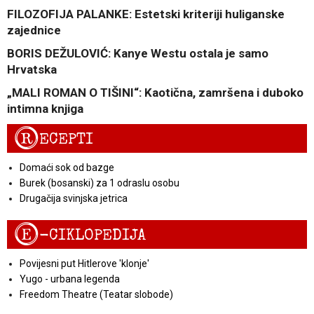
FILOZOFIJA PALANKE: Estetski kriteriji huliganske
zajednice
BORIS DEŽULOVIĆ: Kanye Westu ostala je samo
Hrvatska
„MALI ROMAN O TIŠINI“: Kaotična, zamršena i duboko
intimna knjiga
R
ECEPTI
Domaći sok od bazge
Burek (bosanski) za 1 odraslu osobu
Drugačija svinjska jetrica
E
-CIKLOPEDIJA
Povijesni put Hitlerove 'klonje'
Yugo - urbana legenda
Freedom Theatre (Teatar slobode)