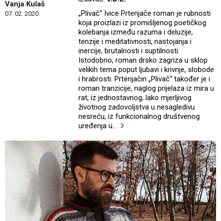
Vanja Kulaš
„Plivač“ Ivice Prtenjače roman je rubnosti
07. 02. 2020.
koja proizlazi iz promišljenog poetičkog
kolebanja između razuma i deluzije,
tenzije i meditativnosti, nastojanja i
inercije, brutalnosti i suptilnosti.
Istodobno, roman drsko zagriza u sklop
velikih tema poput ljubavi i krivnje, slobode
i hrabrosti. Prtenjačin „Plivač“ također je i
roman tranzicije, naglog prijelaza iz mira u
rat, iz jednostavnog, lako mjerljivog
životnog zadovoljstva u nesagledivu
nesreću, iz funkcionalnog društvenog
uređenja u
…