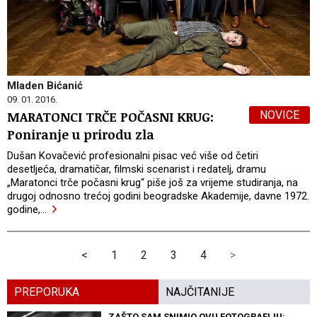
Mladen Bićanić
09. 01. 2016.
NOVICE
MARATONCI TRČE POČASNI KRUG:
Poniranje u prirodu zla
Dušan Kovačević profesionalni pisac već više od četiri
desetljeća, dramatičar, filmski scenarist i redatelj, dramu
„Maratonci trče počasni krug“ piše još za vrijeme studiranja, na
drugoj odnosno trećoj godini beogradske Akademije, davne 1972.
godine,
…
<
1
2
3
4
>
PREPORUKA
NAJČITANIJE
ZAŠTO SAM SNIMIO OVU FOTOGRAFIJU: