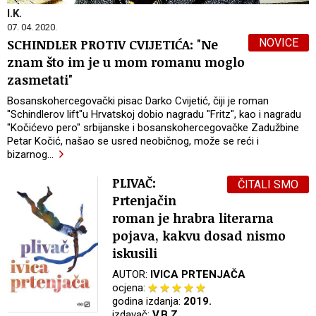
I.K.
07. 04. 2020.
NOVICE
SCHINDLER PROTIV CVIJETIĆA: "Ne
znam što im je u mom romanu moglo
zasmetati"
Bosanskohercegovački pisac Darko Cvijetić, čiji je roman
"Schindlerov lift"u Hrvatskoj dobio nagradu "Fritz", kao i nagradu
"Kočićevo pero" srbijanske i bosanskohercegovačke Zadužbine
Petar Kočić, našao se usred neobičnog, može se reći i
bizarnog
…
PLIVAČ:
ČITALI SMO
Prtenjačin
roman je hrabra literarna
pojava, kakvu dosad nismo
iskusili
AUTOR:
IVICA PRTENJAČA
ocjena:
godina izdanja:
2019.
izdavač:
V.B.Z.