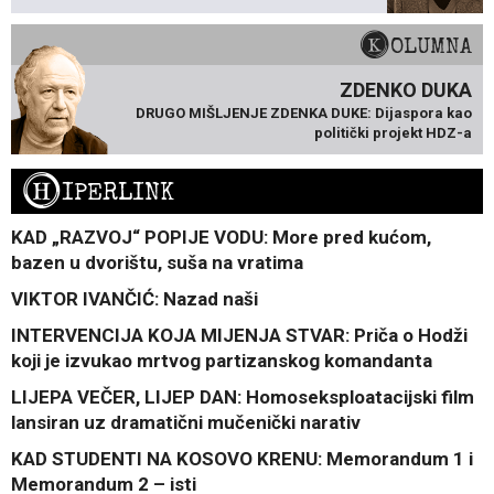
KOLUMNA
ZDENKO DUKA
DRUGO MIŠLJENJE ZDENKA DUKE: Dijaspora kao
politički projekt HDZ-a
H
IPERLINK
KAD „RAZVOJ“ POPIJE VODU: More pred kućom,
bazen u dvorištu, suša na vratima
VIKTOR IVANČIĆ: Nazad naši
INTERVENCIJA KOJA MIJENJA STVAR: Priča o Hodži
koji je izvukao mrtvog partizanskog komandanta
LIJEPA VEČER, LIJEP DAN: Homoseksploatacijski film
lansiran uz dramatični mučenički narativ
KAD STUDENTI NA KOSOVO KRENU: Memorandum 1 i
Memorandum 2 – isti