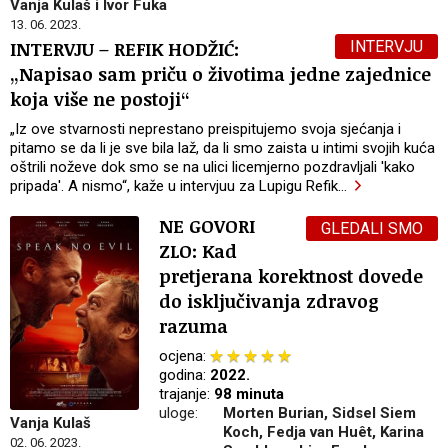
Vanja Kulaš i Ivor Fuka
13. 06. 2023.
INTERVJU
INTERVJU – REFIK HODŽIĆ:
„Napisao sam priču o životima jedne zajednice
koja više ne postoji“
„Iz ove stvarnosti neprestano preispitujemo svoja sjećanja i
pitamo se da li je sve bila laž, da li smo zaista u intimi svojih kuća
oštrili noževe dok smo se na ulici licemjerno pozdravljali 'kako
pripada'. A nismo“, kaže u intervjuu za Lupigu Refik
…
NE GOVORI
GLEDALI SMO
ZLO: Kad
pretjerana korektnost dovede
do isključivanja zdravog
razuma
ocjena:
godina:
2022.
trajanje:
98 minuta
uloge:
Morten Burian, Sidsel Siem
Vanja Kulaš
Koch, Fedja van Huêt, Karina
02. 06. 2023.