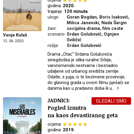
godina:
2020.
trajanje:
120 minuta
uloge:
Goran Bogdan, Boris Isaković,
Milica Janevski, Nada Šargin
žanr:
socijalna drama, film ceste
scenario:
Srdan Golubović, Ognjen
Vanja Kulaš
Sviličić
12. 06. 2020.
režija:
Srdan Golubović
Drama „Otac“ Srdana Golubovića
sinegdoška je slika ruralne Srbije,
vanvremenski nestvarne i beznadno
udaljene od urbanog središta zemlje.
Odatle, s juga, iz te bezimene provincije,
do glavnog grada u ovom filmu pješači se
danima kao u pradavno doba ili u
…
JADNICI:
GLEDALI SMO
Pogled iznutra
na kaos devastiranog geta
ocjena:
godina:
2019.