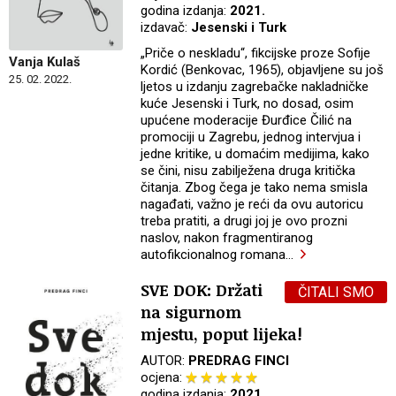
godina izdanja:
2021.
izdavač:
Jesenski i Turk
„Priče o neskladu“, fikcijske proze Sofije
Vanja Kulaš
Kordić (Benkovac, 1965), objavljene su još
25. 02. 2022.
ljetos u izdanju zagrebačke nakladničke
kuće Jesenski i Turk, no dosad, osim
upućene moderacije Đurđice Čilić na
promociji u Zagrebu, jednog intervjua i
jedne kritike, u domaćim medijima, kako
se čini, nisu zabilježena druga kritička
čitanja. Zbog čega je tako nema smisla
nagađati, važno je reći da ovu autoricu
treba pratiti, a drugi joj je ovo prozni
naslov, nakon fragmentiranog
autofikcionalnog romana
…
SVE DOK: Držati
ČITALI SMO
na sigurnom
mjestu, poput lijeka!
AUTOR:
PREDRAG FINCI
ocjena:
godina izdanja:
2021.