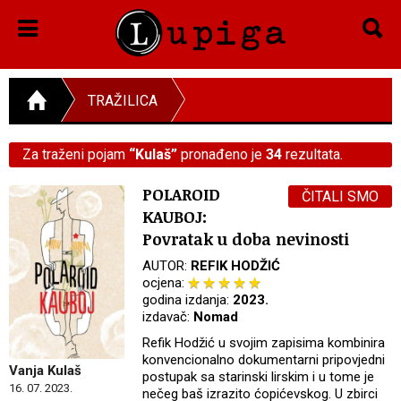
TRAŽILICA
Za traženi pojam
“Kulaš”
pronađeno je
34
rezultata.
POLAROID
ČITALI SMO
KAUBOJ:
Povratak u doba nevinosti
AUTOR:
REFIK HODŽIĆ
ocjena:
godina izdanja:
2023.
izdavač:
Nomad
Refik Hodžić u svojim zapisima kombinira
konvencionalno dokumentarni pripovjedni
Vanja Kulaš
postupak sa starinski lirskim i u tome je
16. 07. 2023.
nečeg baš izrazito ćopićevskog. U zbirci