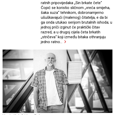
ratnih pripovijedaka „Sin brkate čete“
Ćopić se koristio sličnom „vreća smijeha,
šaka suza“ tehnikom, dobronamjerno
ušuškavajući (malenog) čitatelja, e da bi
ga onda utukao serijom brutalnih ishoda; u
jednoj priči izginut će praktički čitav
razred, a u drugoj cijela četa brkatih
„stričeva“ koji između bitaka othranjuju
jedno ratno
…