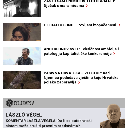
ZAŠTO SAM SNIMIO OVU FOTOGRAFIJU:
Dječak s maramicama
GLEDATI U SUNCE: Povijest izopačenosti
ANDERSONOV SVET: Toksičnost ambicije i
patologija kapitalističke konkurencije
PASIVNA HRVATSKA – ZLI STUP: Kad
Njemica podučava vještinu koju Hrvatska
polako zaboravlja
KOLUMNA
LÁSZLÓ VÉGEL
KOMENTAR LÁSZLA VÉGELA: Da li se autokratski
sistem može srušiti pravnim sredstvima?