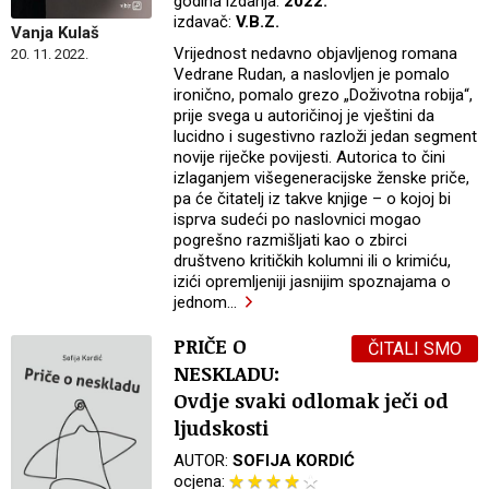
godina izdanja:
2022.
izdavač:
V.B.Z.
Vanja Kulaš
Vrijednost nedavno objavljenog romana
20. 11. 2022.
Vedrane Rudan, a naslovljen je pomalo
ironično, pomalo grezo „Doživotna robija“,
prije svega u autoričinoj je vještini da
lucidno i sugestivno razloži jedan segment
novije riječke povijesti. Autorica to čini
izlaganjem višegeneracijske ženske priče,
pa će čitatelj iz takve knjige – o kojoj bi
isprva sudeći po naslovnici mogao
pogrešno razmišljati kao o zbirci
društveno kritičkih kolumni ili o krimiću,
izići opremljeniji jasnijim spoznajama o
jednom
…
PRIČE O
ČITALI SMO
NESKLADU:
Ovdje svaki odlomak ječi od
ljudskosti
AUTOR:
SOFIJA KORDIĆ
ocjena: