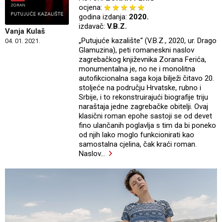
ocjena:
godina izdanja:
2020.
izdavač:
V.B.Z.
Vanja Kulaš
„Putujuće kazalište“ (V.B.Z., 2020, ur. Drago
04. 01. 2021.
Glamuzina), peti romaneskni naslov
zagrebačkog književnika Zorana Ferića,
monumentalna je, no ne i monolitna
autofikcionalna saga koja bilježi čitavo 20.
stoljeće na području Hrvatske, rubno i
Srbije, i to rekonstruirajući biografije triju
naraštaja jedne zagrebačke obitelji. Ovaj
klasični roman epohe sastoji se od devet
fino ulančanih poglavlja s tim da bi poneko
od njih lako moglo funkcionirati kao
samostalna cjelina, čak kraći roman.
Naslov
…