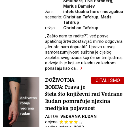
Smulders, Liva Forsberg,
Marius Damslev
žanr:
intelektualna horor mozgalica
scenario:
Christian Tafdrup, Mads
Tafdrup
režija:
Christian Tafdrup
„Zašto nam to radite?“, već posve
apatičnoj žrtvi zlostavljač mirno odgovara
„Jer ste nam dopustili“. Upravo u ovoj
samorazumljivosti suština je cijelog
zapleta, sveg užasa koji će se tim ljudima,
a dvoje ih je koji se u kadru za kadrom
ponašaju kao da
…
DOŽIVOTNA
ČITALI SMO
ROBIJA: Prava je
šteta što književni rad Vedrane
Rudan pomračuje njezina
medijska pojavnost
AUTOR:
VEDRANA RUDAN
ocjena: