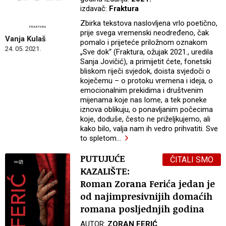
izdavač:
Fraktura
Zbirka tekstova naslovljena vrlo poetično,
prije svega vremenski neodređeno, čak
Vanja Kulaš
pomalo i prijeteće priložnom oznakom
24. 05. 2021.
„Sve dok“ (Fraktura, ožujak 2021., uredila
Sanja Jovičić), a primijetit ćete, fonetski
bliskom riječi svjedok, doista svjedoči o
koječemu – o protoku vremena i ideja, o
emocionalnim prekidima i društvenim
mijenama koje nas lome, a tek poneke
iznova oblikuju, o ponavljanim počecima
koje, doduše, često ne priželjkujemo, ali
kako bilo, valja nam ih vedro prihvatiti. Sve
to spletom
…
PUTUJUĆE
ČITALI SMO
KAZALIŠTE:
Roman Zorana Ferića jedan je
od najimpresivnijih domaćih
romana posljednjih godina
AUTOR:
ZORAN FERIĆ