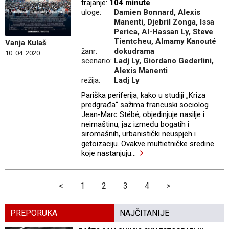
trajanje:
104 minute
uloge:
Damien Bonnard, Alexis
Manenti, Djebril Zonga, Issa
Perica, Al-Hassan Ly, Steve
Tientcheu, Almamy Kanouté
Vanja Kulaš
žanr:
dokudrama
10. 04. 2020.
scenario:
Ladj Ly, Giordano Gederlini,
Alexis Manenti
režija:
Ladj Ly
Pariška periferija, kako u studiji „Kriza
predgrađa“ sažima francuski sociolog
Jean-Marc Stébé, objedinjuje nasilje i
neimaštinu, jaz između bogatih i
siromašnih, urbanistički neuspjeh i
getoizaciju. Ovakve multietničke sredine
koje nastanjuju
…
<
1
2
3
4
>
PREPORUKA
NAJČITANIJE