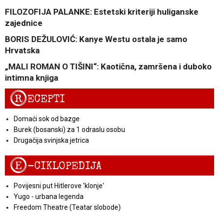
FILOZOFIJA PALANKE: Estetski kriteriji huliganske
zajednice
BORIS DEŽULOVIĆ: Kanye Westu ostala je samo
Hrvatska
„MALI ROMAN O TIŠINI“: Kaotična, zamršena i duboko
intimna knjiga
R
ECEPTI
Domaći sok od bazge
Burek (bosanski) za 1 odraslu osobu
Drugačija svinjska jetrica
E
-CIKLOPEDIJA
Povijesni put Hitlerove 'klonje'
Yugo - urbana legenda
Freedom Theatre (Teatar slobode)