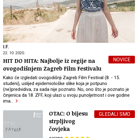
I.F.
22. 10. 2020.
NOVICE
HIT DO HITA: Najbolje iz regije na
ovogodišnjem Zagreb Film Festivalu
Kako će izgledati ovogodišnji Zagreb Film Festival (8. - 15.
studeni), uslijed epidemiološke slike koja je potpuno
(ne)predvidiva, za sada nije poznato. No, ono što je poznato je
činjenica da 18. ZFF, koji ulazi u svoju punoljetnost i ove godine
ima
…
OTAC: O bijesu
GLEDALI SMO
strpljivog
čovjeka
ocjena: