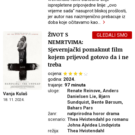
isprepletene pripovjedne linije: „ovo
vrijeme sada“ nasuprot bliskoj prošlosti,
jer autor nas naizmjenično prebacuje iz
doba koje očitavamo kao
…
ŽIVOT S
GLEDALI SMO
NEMRTVIMA:
Sjevernjački pomaknut film
kojem prijevod gotovo da i ne
treba
ocjena:
godina:
2024.
trajanje:
97 minuta
uloge:
Renate Reinsve, Anders
Vanja Kulaš
Danielsen Lie, Bjørn
18. 11. 2024.
Sundquist, Bente Børsum,
Bahars Pars
žanr:
natprirodna horor drama
scenario:
Thea Hvistendahl po romanu
Johna Ajvidea Lindqvista
režija:
Thea Hvistendahl