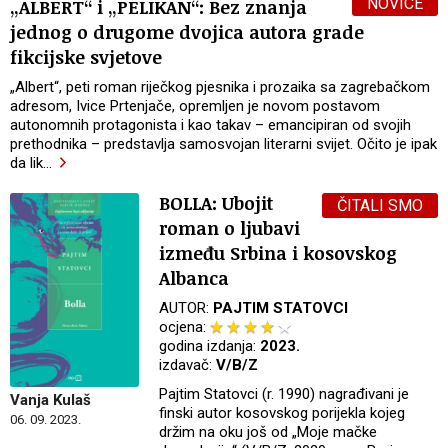
NOVICE
„ALBERT“ i „PELIKAN“: Bez znanja
jednog o drugome dvojica autora grade
fikcijske svjetove
„Albert“, peti roman riječkog pjesnika i prozaika sa zagrebačkom
adresom, Ivice Prtenjače, opremljen je novom postavom
autonomnih protagonista i kao takav – emancipiran od svojih
prethodnika – predstavlja samosvojan literarni svijet. Očito je ipak
da lik
…
BOLLA: Ubojit
ČITALI SMO
roman o ljubavi
između Srbina i kosovskog
Albanca
AUTOR:
PAJTIM STATOVCI
ocjena:
godina izdanja:
2023.
izdavač:
V/B/Z
Pajtim Statovci (r. 1990) nagrađivani je
Vanja Kulaš
finski autor kosovskog porijekla kojeg
06. 09. 2023.
držim na oku još od „Moje mačke