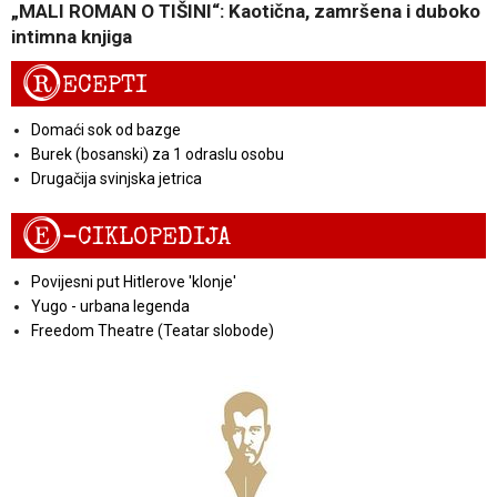
„MALI ROMAN O TIŠINI“: Kaotična, zamršena i duboko
intimna knjiga
R
ECEPTI
Domaći sok od bazge
Burek (bosanski) za 1 odraslu osobu
Drugačija svinjska jetrica
E
-CIKLOPEDIJA
Povijesni put Hitlerove 'klonje'
Yugo - urbana legenda
Freedom Theatre (Teatar slobode)