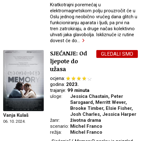
Kratkotrajni poremećaj u
elektromagnetskom polju prouzročit će u
Oslu jednog neobično vrućeg dana glitch u
funkcioniranju aparata i ljudi, pa prvi na
tren zatrokiraju, a druge načas kolektivno
uhvati jaka glavobolja. Iskliznuće iz rutine
dovest će do
…
SJEĆANJE: Od
GLEDALI SMO
ljepote do
užasa
ocjena:
godina:
2023.
trajanje:
99 minuta
uloge:
Jessica Chastain, Peter
Sarsgaard, Merritt Wever,
Brooke Timber, Elsie Fisher,
Josh Charles, Jessica Harper
Vanja Kulaš
žanr:
životna drama
06. 10. 2024.
scenario:
Michel Franco
režija:
Michel Franco