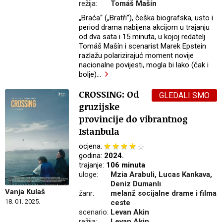
režija:
Tomáš Mašín
„Braća“ („Bratři“), češka biografska, usto i
period drama nabijena akcijom u trajanju
od dva sata i 15 minuta, u kojoj redatelj
Tomáš Mašín i scenarist Marek Epstein
razlažu polarizirajuć moment novije
nacionalne povijesti, mogla bi lako (čak i
bolje)
…
CROSSING: Od
GLEDALI SMO
gruzijske
provincije do vibrantnog
Istanbula
ocjena:
godina:
2024.
trajanje:
106 minuta
uloge:
Mzia Arabuli, Lucas Kankava,
Deniz Dumanlı
Vanja Kulaš
žanr:
melanž socijalne drame i filma
18. 01. 2025.
ceste
scenario:
Levan Akin
režija:
Levan Akin