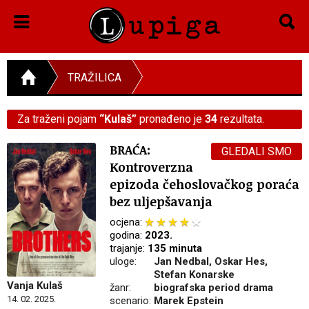
TRAŽILICA
Za traženi pojam
“Kulaš”
pronađeno je
34
rezultata.
BRAĆA:
GLEDALI SMO
Kontroverzna
epizoda čehoslovačkog poraća
bez uljepšavanja
ocjena:
godina:
2023.
trajanje:
135 minuta
uloge:
Jan Nedbal, Oskar Hes,
Stefan Konarske
Vanja Kulaš
žanr:
biografska period drama
14. 02. 2025.
scenario:
Marek Epstein