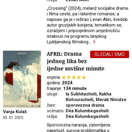
„Crossing“ (2024), melanž socijalne drame
i filma ceste, pa i latentne romanse, a
napisao ga je i režirao Levan Akin, švedski
autor gruzijskih korijena, tematikom se,
ozračjem i pripovjednom umješnošću
istaknuo na programu lanjskog
Ljubljanskog filmskog
…
APRIL: Drama
GLEDALI SMO
jednog lika bez
ijedne suvišne minute
ocjena:
godina:
2024.
trajanje:
134 minute
uloge:
Ia Sukhitashvili, Kakha
Kintsurashvili, Merab Ninidze
žanr:
sporovozna drama
scenario:
Déa Kulumbegashvili
Vanja Kulaš
režija:
Déa Kulumbegashvili
03. 01. 2025.
Sporovozna naracija, zatomljena
napetost, surova problematika u