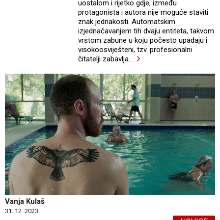
uostalom i rijetko gdje, između
protagonista i autora nije moguće staviti
znak jednakosti. Automatskim
izjednačavanjem tih dvaju entiteta, takvom
vrstom zabune u koju počesto upadaju i
visokoosviješteni, tzv. profesionalni
čitatelji zabavlja
…
Vanja Kulaš
31. 12. 2023.