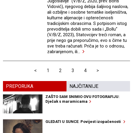
Jugoslavije“ (V/B/Z, 2020, prev. Boris
Vidović), njegovog debija šaljivog naslova,
ali ozbiljne i osobne tematike iseljeništva,
kulturne alijenacije i opterećenosti
tradicijskim obrascima. S potpisom istog
prevoditelja dobili smo sada i „Bollu“
(V/B/Z, 2023), Statovcijev treći roman, a
prije nego ga preporučimo, evo s čime tu
sve treba računati. Priča je to o odnosu,
zabranjenom, ili
…
<
1
2
3
4
>
PREPORUKA
NAJČITANIJE
ZAŠTO SAM SNIMIO OVU FOTOGRAFIJU:
Dječak s maramicama
GLEDATI U SUNCE: Povijest izopačenosti