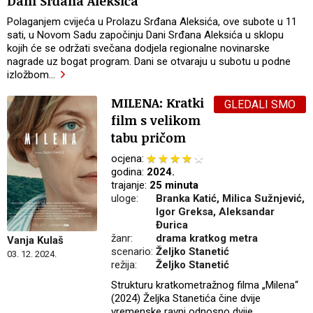
Dani Srđana Aleksića
Polaganjem cvijeća u Prolazu Srđana Aleksića, ove subote u 11
sati, u Novom Sadu započinju Dani Srđana Aleksića u sklopu
kojih će se održati svečana dodjela regionalne novinarske
nagrade uz bogat program. Dani se otvaraju u subotu u podne
izložbom
…
MILENA: Kratki
GLEDALI SMO
film s velikom
tabu pričom
ocjena:
godina:
2024.
trajanje:
25 minuta
uloge:
Branka Katić, Milica Sužnjević,
Igor Greksa, Aleksandar
Đurica
žanr:
drama kratkog metra
Vanja Kulaš
scenario:
Željko Stanetić
03. 12. 2024.
režija:
Željko Stanetić
Strukturu kratkometražnog filma „Milena“
(2024) Željka Stanetića čine dvije
vremenske ravni odnosno dvije