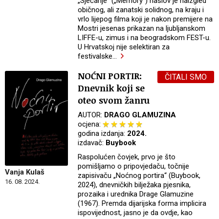
„Sjećanje“ („Memory“) naslov je naizgled
običnog, ali zanatski solidnog, na kraju i
vrlo lijepog filma koji je nakon premijere na
Mostri jesenas prikazan na ljubljanskom
LIFFE-u, zimus i na beogradskom FEST-u.
U Hrvatskoj nije selektiran za
festivalske
…
NOĆNI PORTIR:
ČITALI SMO
Dnevnik koji se
oteo svom žanru
AUTOR:
DRAGO GLAMUZINA
ocjena:
godina izdanja:
2024.
izdavač:
Buybook
Raspolućen čovjek, prvo je što
pomišljamo o pripovjedaču, točnije
Vanja Kulaš
zapisivaču „Noćnog portira“ (Buybook,
16. 08. 2024.
2024), dnevničkih bilježaka pjesnika,
prozaika i urednika Drage Glamuzine
(1967). Premda dijarijska forma implicira
ispovijednost, jasno je da ovdje, kao